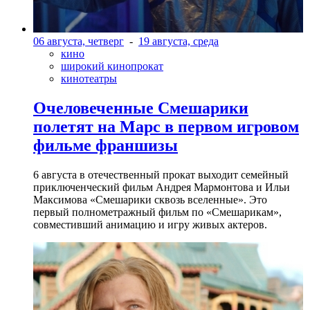
06 августа, четверг
-
19 августа, среда
кино
широкий кинопрокат
кинотеатры
Очеловеченные Смешарики
полетят на Марс в первом игровом
фильме франшизы
6 августа в отечественный прокат выходит семейный
приключенческий фильм Андрея Мармонтова и Ильи
Максимова «Смешарики сквозь вселенные». Это
первый полнометражный фильм по «Смешарикам»,
совместивший анимацию и игру живых актеров.