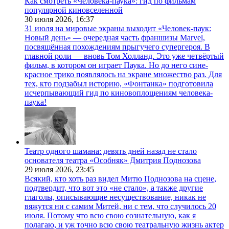
Как смотреть «Человека-паука»: гид по фильмам
популярной киновселенной
30 июля 2026,
16:37
31 июля на мировые экраны выходит «Человек-паук:
Новый день» — очередная часть франшизы Marvel,
посвящённая похождениям прыгучего супергероя. В
главной роли — вновь Том Холланд. Это уже четвёртый
фильм, в котором он играет Паука. Но до него сине-
красное трико появлялось на экране множество раз. Для
тех, кто подзабыл историю, «Фонтанка» подготовила
исчерпывающий гид по киновоплощениям человека-
паука!
Театр одного шамана: девять дней назад не стало
основателя театра «Особняк» Дмитрия Поднозова
29 июля 2026,
23:45
Всякий, кто хоть раз видел Митю Поднозова на сцене,
подтвердит, что вот это «не стало», а также другие
глаголы, описывающие несуществование, никак не
вяжутся ни с самим Митей, ни с тем, что случилось 20
июля. Потому что всю свою сознательную, как я
полагаю, и уж точно всю свою театральную жизнь актер