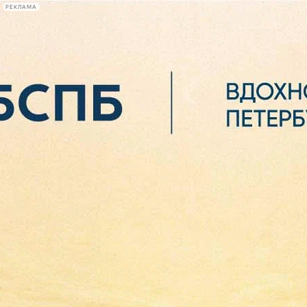
РЕКЛАМА
Афиша Plus
#телегид
Фонтанка.ру
Сегодня:
2026.08.06
07:29
Афиша Plus
кино
спектакли
выставки
концерты
лекции
книги
афиша плюс
новости
+