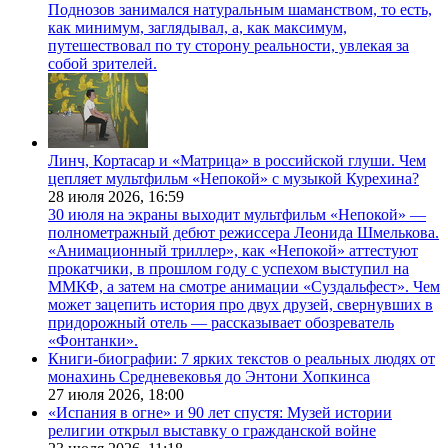
Поднозов занимался натуральным шаманством, то есть,
как минимум, заглядывал, а, как максимум,
путешествовал по ту сторону реальности, увлекая за
собой зрителей.
Линч, Кортасар и «Матрица» в российской глуши. Чем
цепляет мультфильм «Непокой» с музыкой Курехина?
28 июля 2026,
16:59
30 июля на экраны выходит мультфильм «Непокой» —
полнометражный дебют режиссера Леонида Шмелькова.
«Анимационный триллер», как «Непокой» аттестуют
прокатчики, в прошлом году с успехом выступил на
ММКФ, а затем на смотре анимации «Суздальфест». Чем
может зацепить история про двух друзей, свернувших в
придорожный отель — рассказывает обозреватель
«Фонтанки».
Книги-биографии: 7 ярких текстов о реальных людях от
монахинь Средневековья до Энтони Хопкинса
27 июля 2026,
18:00
«Испания в огне» и 90 лет спустя: Музей истории
религии открыл выставку о гражданской войне