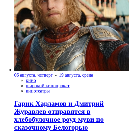
06 августа, четверг
-
19 августа, среда
кино
широкий кинопрокат
кинотеатры
Гарик Харламов и Дмитрий
Журавлев отправятся в
хлебобулочное роуд-муви по
сказочному Белогорью