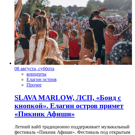
08 августа, суббота
концерты
Елагин остров
Прочее
SLAVA MARLOW, ЛСП, «Бонд с
кнопкой». Елагин остров примет
«Пикник Афиши»
Летний вайб традиционно поддерживает музыкальный
фестиваль «Пикник Афиши». Фестиваль под открытым