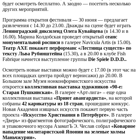
будет осмотреть бесплатно. А заодно — посетить несколько
других мероприятий.
Программа открытия фестиваля — 30 июня — предлагает
развлечения с 14.30 до 23.00. Дважды на сцене будет играть
Ленинградский диксиленд Олега Кувайцева
(в 14.30 и в
16.00). Марина Колдобская проведет открытый
сеанс
монументальной росписи
в галерее Navicula Artis (в 15.00).
Театр АХЕ покажет перформанс «Лестница существ» по
тексту Льва Рубинштейна
(15.30), а в 20.00 в клубе Fish
Fabrique начнется выступление группы
Die Spiele D.D.D..
Осмотреть новые выставки можно будет с 17.00 (в этот час на
всех площадках центра пройдут вернисажи) до 20.00. В
Большом зале Музея нонконформистского искусства
откроется
коллективная выставка художников «90-е:
Старая Пушкинская»
. В галерее «Арт-лига» – еще одна
коллективная выставка
«Приют авангардиста»
, на которой
собраны
42 карикатуры из 18 стран
, прошедшие конкурс.
Новая Академия изящных искусств покажет первую часть
проекта «
Искусство Христиания в Петербурге»
. В галерее
«Дверь» из фрагментов фотографического, полиграфического
и упаковочного мусора АзаматЪ Э. Чеслав собрал
«Коварное
нападение милитаристской Японии на зеленые холмы
Маньчжурии».