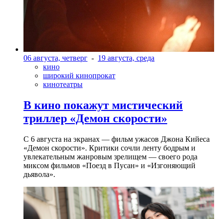
06 августа, четверг
-
19 августа, среда
кино
широкий кинопрокат
кинотеатры
В кино покажут мистический
триллер «Демон скорости»
С 6 августа на экранах — фильм ужасов Джона Кийеса
«Демон скорости». Критики сочли ленту бодрым и
увлекательным жанровым зрелищeм — своего рода
миксом фильмов «Поезд в Пусан» и «Изгоняющий
дьявола».