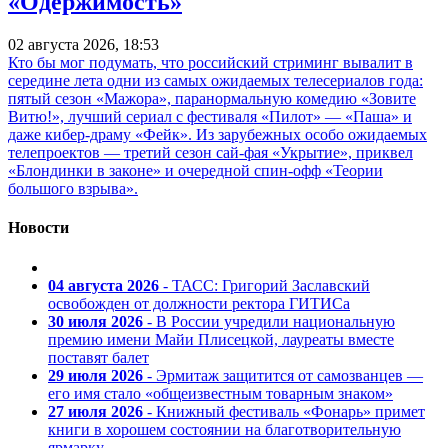
«Одержимость»
02 августа 2026, 18:53
Кто бы мог подумать, что российский стриминг вывалит в
середине лета одни из самых ожидаемых телесериалов года:
пятый сезон «Мажора», паранормальную комедию «Зовите
Витю!», лучший сериал с фестиваля «Пилот» — «Паша» и
даже кибер-драму «Фейк». Из зарубежных особо ожидаемых
телепроектов — третий сезон сай-фая «Укрытие», приквел
«Блондинки в законе» и очередной спин-офф «Теории
большого взрыва».
Новости
04 августа 2026
- ТАСС: Григорий Заславский
освобожден от должности ректора ГИТИСа
30 июля 2026
- В России учредили национальную
премию имени Майи Плисецкой, лауреаты вместе
поставят балет
29 июля 2026
- Эрмитаж защитится от самозванцев —
его имя стало «общеизвестным товарным знаком»
27 июля 2026
- Книжный фестиваль «Фонарь» примет
книги в хорошем состоянии на благотворительную
ярмарку