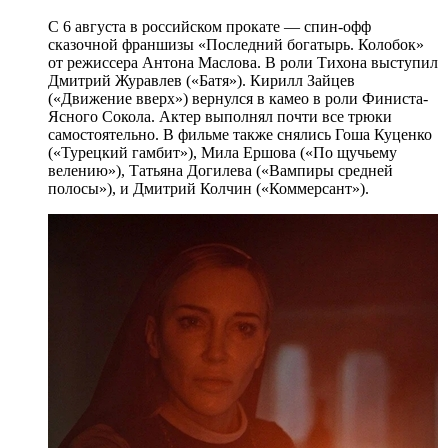
С 6 августа в российском прокате — спин-офф
сказочной франшизы «Последний богатырь. Колобок»
от режиссера Антона Маслова. В роли Тихона выступил
Дмитрий Журавлев («Батя»). Кирилл Зайцев
(«Движение вверх») вернулся в камео в роли Финиста-
Ясного Сокола. Актер выполнял почти все трюки
самостоятельно. В фильме также снялись Гоша Куценко
(«Турецкий гамбит»), Мила Ершова («По щучьему
велению»), Татьяна Догилева («Вампиры средней
полосы»), и Дмитрий Колчин («Коммерсант»).