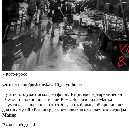
«Фото/кросс»
Фото: vk.com/pushkinskaya10_dayofhome
Ну а те, кто уже посмотрел фильм Кирилла Серебренникова
«Лето» и вдохновился игрой Ромы Зверя в роли Майка
Науменко, — наверняка захотят узнать больше об оригинале:
для них музей «Реалии русского рока» выставляет
автографы
Майка.
Вход свободный.