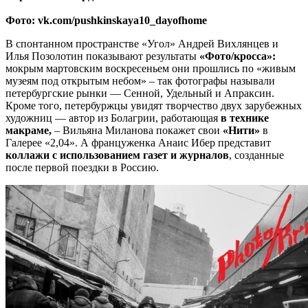
Фото: vk.com/pushkinskaya10_dayofhome
В спонтанном пространстве «Угол» Андрей Вихлянцев и
Илья Позолотин показывают результаты
«Фото/кросса»:
мокрым мартовским воскресеньем они прошлись по «живым
музеям под открытым небом» – так фотографы называли
петербургские рынки — Сенной, Удельный и Апраксин.
Кроме того, петербуржцы увидят творчество двух зарубежных
художниц — автор из Болагрии, работающая
в технике
макраме,
– Вильяна Миланова покажет свои
«Нити»
в
Галерее «2,04». А француженка Анаис Ибер представит
коллажи с использованием газет и журналов
, созданные
после первой поездки в Россию.