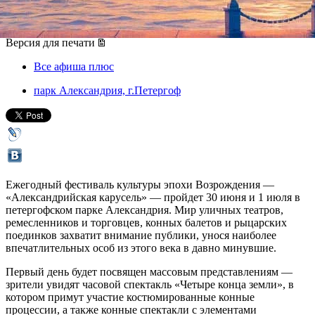
30 июня 2018, суббота
,
13.00
-
01 июля 2018, воскресенье
Версия для печати
Все афиша плюс
парк Александрия, г.Петергоф
Ежегодный фестиваль культуры эпохи Возрождения —
«Александрийская карусель» — пройдет 30 июня и 1 июля в
петергофском парке Александрия. Мир уличных театров,
ремесленников и торговцев, конных балетов и рыцарских
поединков захватит внимание публики, унося наиболее
впечатлительных особ из этого века в давно минувшие.
Первый день будет посвящен массовым представлениям —
зрители увидят часовой спектакль «Четыре конца земли», в
котором примут участие костюмированные конные
процессии, а также конные спектакли с элементами