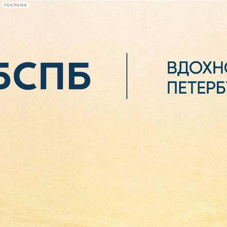
РЕКЛАМА
Афиша Plus
#телегид
Фонтанка.ру
Сегодня:
2026.08.07
00:17
Афиша Plus
кино
спектакли
выставки
концерты
лекции
книги
афиша плюс
новости
+