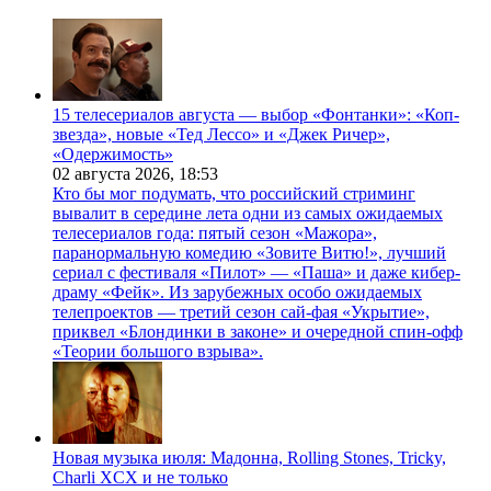
15 телесериалов августа — выбор «Фонтанки»: «Коп-
звезда», новые «Тед Лессо» и «Джек Ричер»,
«Одержимость»
02 августа 2026,
18:53
Кто бы мог подумать, что российский стриминг
вывалит в середине лета одни из самых ожидаемых
телесериалов года: пятый сезон «Мажора»,
паранормальную комедию «Зовите Витю!», лучший
сериал с фестиваля «Пилот» — «Паша» и даже кибер-
драму «Фейк». Из зарубежных особо ожидаемых
телепроектов — третий сезон сай-фая «Укрытие»,
приквел «Блондинки в законе» и очередной спин-офф
«Теории большого взрыва».
Новая музыка июля: Мадонна, Rolling Stones, Tricky,
Charli XCX и не только