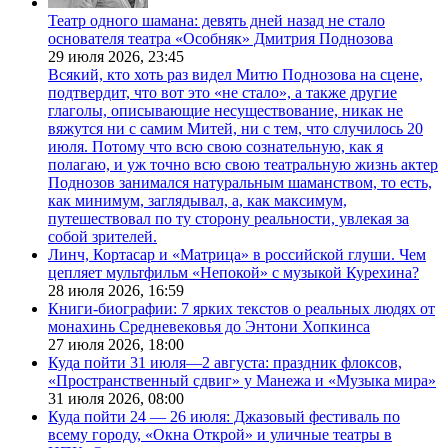
Театр одного шамана: девять дней назад не стало
основателя театра «Особняк» Дмитрия Поднозова
29 июля 2026,
23:45
Всякий, кто хоть раз видел Митю Поднозова на сцене,
подтвердит, что вот это «не стало», а также другие
глаголы, описывающие несуществование, никак не
вяжутся ни с самим Митей, ни с тем, что случилось 20
июля. Потому что всю свою сознательную, как я
полагаю, и уж точно всю свою театральную жизнь актер
Поднозов занимался натуральным шаманством, то есть,
как минимум, заглядывал, а, как максимум,
путешествовал по ту сторону реальности, увлекая за
собой зрителей.
Линч, Кортасар и «Матрица» в российской глуши. Чем
цепляет мультфильм «Непокой» с музыкой Курехина?
28 июля 2026,
16:59
Книги-биографии: 7 ярких текстов о реальных людях от
монахинь Средневековья до Энтони Хопкинса
27 июля 2026,
18:00
Куда пойти 31 июля—2 августа: праздник флоксов,
«Пространственный сдвиг» у Манежа и «Музыка мира»
31 июля 2026,
08:00
Куда пойти 24 — 26 июля: Джазовый фестиваль по
всему городу, «Окна Открой» и уличные театры в