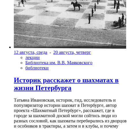
12 августа, среда
-
20 августа, четверг
лекции
Библиотека им. В.В. Маяковского
библиотеки
Историк расскажет о шахматах в
жизни Петербурга
Татьяна Ивановская, историк, гид, исследователь и
популяризатор истории шахмат в Петербурге, автор
проекта «Шахматный Петербург», расскажет, где в
городе за шахматной доской могли сойтись люди из
разных сословий, как шахматы перебирались из дворцов
и особняков в трактиры, а затем и в клубы, и почему