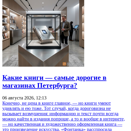
Какие книги — самые дорогие в
магазинах Петербурга?
06 августа 2026, 12:13
Конечно, не цена в книге главное, — но книги умеют
удивлять и ею тоже. Тот случай, когда дороговизна не
вызывает возмущения: информацию и текст почти всегда
можно найти в издания попроще, а то и вообще в интернете,
— но качественная и художественно оформленная книга —
это произведение искусства. «Фонтанка» расспросила