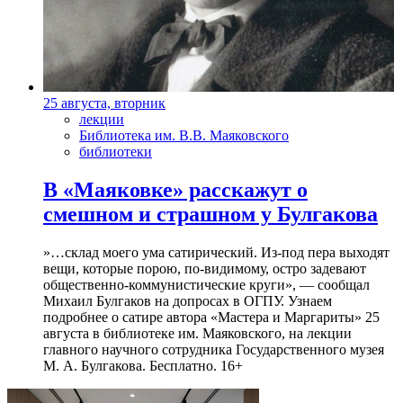
25 августа, вторник
лекции
Библиотека им. В.В. Маяковского
библиотеки
В «Маяковке» расскажут о
смешном и страшном у Булгакова
»…склад моего ума сатирический. Из-под пера выходят
вещи, которые порою, по-видимому, остро задевают
общественно-коммунистические круги», — сообщал
Михаил Булгаков на допросах в ОГПУ. Узнаем
подробнее о сатире автора «Мастера и Маргариты» 25
августа в библиотеке им. Маяковского, на лекции
главного научного сотрудника Государственного музея
М. А. Булгакова. Бесплатно. 16+