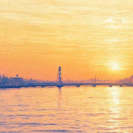
В парке Александрия
сойдутся мавританская и
индейская конные кадрили