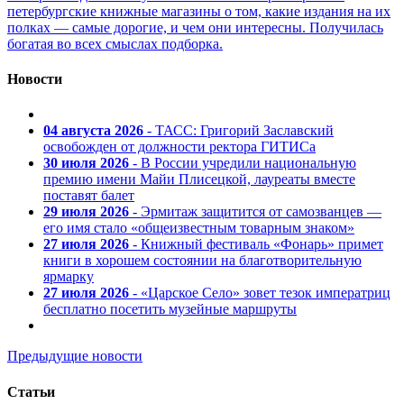
петербургские книжные магазины о том, какие издания на их
полках — самые дорогие, и чем они интересны. Получилась
богатая во всех смыслах подборка.
Новости
04 августа 2026
- ТАСС: Григорий Заславский
освобожден от должности ректора ГИТИСа
30 июля 2026
- В России учредили национальную
премию имени Майи Плисецкой, лауреаты вместе
поставят балет
29 июля 2026
- Эрмитаж защитится от самозванцев —
его имя стало «общеизвестным товарным знаком»
27 июля 2026
- Книжный фестиваль «Фонарь» примет
книги в хорошем состоянии на благотворительную
ярмарку
27 июля 2026
- «Царское Село» зовет тезок императриц
бесплатно посетить музейные маршруты
Предыдущие новости
Статьи