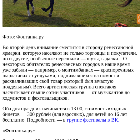
Фото: Фонтанка.ру
Во второй день внимание сместится в сторону ренессансной
ярмарки, которую населяют не только торговцы и покупатели,
но и другие, необычные персонажи — шуты, гадалки... О
некоторых обитателях ренессансных городов в наше время
уже забыли — например, о монтимбанках — красноречивых
шарлатанах с сундуками, поднимавшихся на помост и
расхваливавших свой товар (который был зачастую
поддельным). Всего артистическая группа спектакля
насчитывает свыше сотни участников — от музыкантов до
ходулистов и фехтовальщиков.
Оба дня праздник начинается в 13.00, стоимость входных
билетов — 300 рублей (для взрослых), для детей до 16 лет —
бесплатно. Подробности — в
группе фестивалы в ВК.
«Фонтанка.ру»