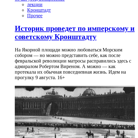
лекции
Кронштадт
Прочее
Историк проведет по имперскому и
советскому Кронштадту
На Якорной площади можно любоваться Морским
собором — но можно представить себе, как после
февральской революции матросы расправились здесь с
адмиралом Робертом Виреном. А можно — как
протекала их обычная повседневная жизнь. Идем на
прогулку 9 августа. 16+