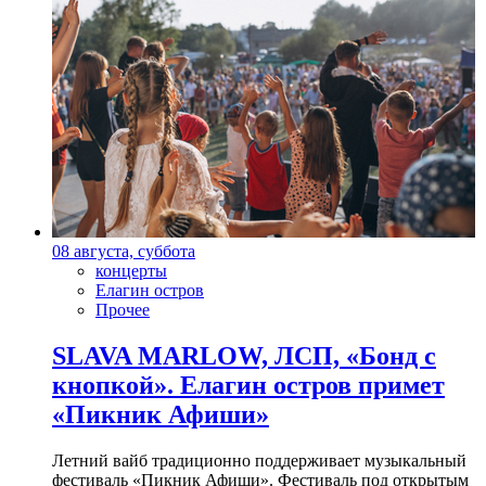
08 августа, суббота
концерты
Елагин остров
Прочее
SLAVA MARLOW, ЛСП, «Бонд с
кнопкой». Елагин остров примет
«Пикник Афиши»
Летний вайб традиционно поддерживает музыкальный
фестиваль «Пикник Афиши». Фестиваль под открытым