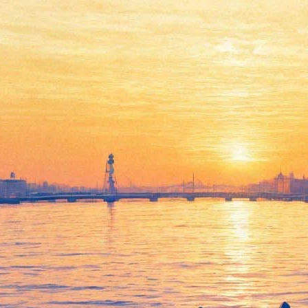
Друзья Оушена станут
подругами