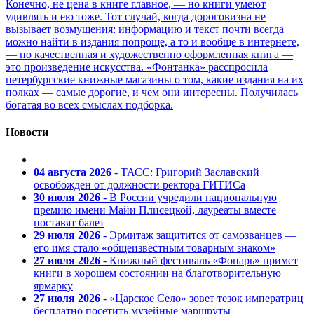
Конечно, не цена в книге главное, — но книги умеют
удивлять и ею тоже. Тот случай, когда дороговизна не
вызывает возмущения: информацию и текст почти всегда
можно найти в издания попроще, а то и вообще в интернете,
— но качественная и художественно оформленная книга —
это произведение искусства. «Фонтанка» расспросила
петербургские книжные магазины о том, какие издания на их
полках — самые дорогие, и чем они интересны. Получилась
богатая во всех смыслах подборка.
Новости
04 августа 2026
- ТАСС: Григорий Заславский
освобожден от должности ректора ГИТИСа
30 июля 2026
- В России учредили национальную
премию имени Майи Плисецкой, лауреаты вместе
поставят балет
29 июля 2026
- Эрмитаж защитится от самозванцев —
его имя стало «общеизвестным товарным знаком»
27 июля 2026
- Книжный фестиваль «Фонарь» примет
книги в хорошем состоянии на благотворительную
ярмарку
27 июля 2026
- «Царское Село» зовет тезок императриц
бесплатно посетить музейные маршруты