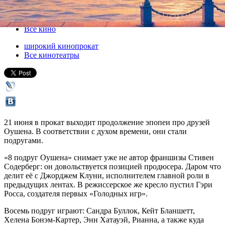
21 июня 2018, четверг
-
04 июля 2018, среда
Версия для печати
Все кино
широкий кинопрокат
Все кинотеатры
21 июня в прокат выходит продолжение эпопеи про друзей
Оушена. В соответствии с духом времени, они стали
подругами.
«8 подруг Оушена» снимает уже не автор франшизы Стивен
Содерберг: он довольствуется позицией продюсера. Даром что
делит её с Джорджем Клуни, исполнителем главной роли в
предыдущих лентах. В режиссерское же кресло пустил Гэри
Росса, создателя первых «Голодных игр».
Восемь подруг играют: Сандра Буллок, Кейт Бланшетт,
Хелена Бонэм-Картер, Энн Хатауэй, Рианна, а также куда