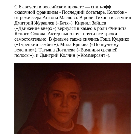
С 6 августа в российском прокате — спин-офф
сказочной франшизы «Последний богатырь. Колобок»
от режиссера Антона Маслова. В роли Тихона выступил
Дмитрий Журавлев («Батя»). Кирилл Зайцев
(«Движение вверх») вернулся в камео в роли Финиста-
Ясного Сокола. Актер выполнял почти все трюки
самостоятельно. В фильме также снялись Гоша Куценко
(«Турецкий гамбит»), Мила Ершова («По щучьему
велению»), Татьяна Догилева («Вампиры средней
полосы»), и Дмитрий Колчин («Коммерсант»).