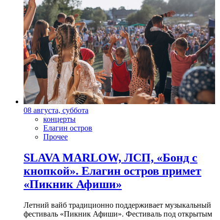
08 августа, суббота
концерты
Елагин остров
Прочее
SLAVA MARLOW, ЛСП, «Бонд с
кнопкой». Елагин остров примет
«Пикник Афиши»
Летний вайб традиционно поддерживает музыкальный
фестиваль «Пикник Афиши». Фестиваль под открытым