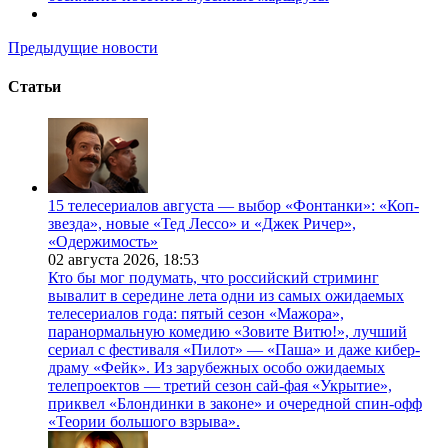
Предыдущие новости
Статьи
15 телесериалов августа — выбор «Фонтанки»: «Коп-
звезда», новые «Тед Лессо» и «Джек Ричер»,
«Одержимость»
02 августа 2026,
18:53
Кто бы мог подумать, что российский стриминг
вывалит в середине лета одни из самых ожидаемых
телесериалов года: пятый сезон «Мажора»,
паранормальную комедию «Зовите Витю!», лучший
сериал с фестиваля «Пилот» — «Паша» и даже кибер-
драму «Фейк». Из зарубежных особо ожидаемых
телепроектов — третий сезон сай-фая «Укрытие»,
приквел «Блондинки в законе» и очередной спин-офф
«Теории большого взрыва».