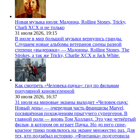
Новая музыка июля: Мадонна, Rolling Stones, Tricky,
Charli XCX и не только
31 июля 2026,
19:15
В июле в мир большой музыки вернулись гранды.
Слушаем новые альбомы ветеранов сцены разной
степени «выдержки» — Мадонны, Rolling Stones, The
Strokes, а так же Tricky, Charlie XCX и Jack White.
Как смотреть «Человека-паука»: гид по фильмам
популярной киновселенной
30 июля 2026,
16:37
31 июля на мировые экраны выходит «Человек-паук:
Новый день» — очередная часть франшизы Marvel,
посвящённая похождениям прыгучего супергероя. В
главной роли — вновь Том Холланд. Это уже четвёртый
фильм, в котором он играет Паука. Но до него сине-
красное трико появлялось на экране множество раз. Для
тех, кто подзабыл историю, «Фонтанка» подготовила