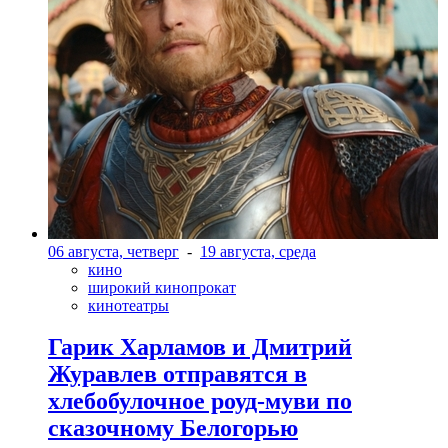
06 августа, четверг
-
19 августа, среда
кино
широкий кинопрокат
кинотеатры
Гарик Харламов и Дмитрий
Журавлев отправятся в
хлебобулочное роуд-муви по
сказочному Белогорью