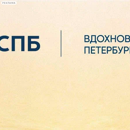
РЕКЛАМА
Афиша Plus
#телегид
Фонтанка.ру
Сегодня:
2026.08.06
16:20
Афиша Plus
кино
спектакли
выставки
концерты
лекции
книги
афиша плюс
новости
+