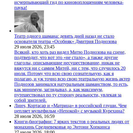
исчерпывающий гид по киновоплощениям человека-
паука!
Театр одного шамана: девять дней назад не стало
основателя театра «Особняк» Дмитрия Поднозова
29 июля 2026,
23:45
Всякий, кто хоть раз видел Митю Поднозова на сцене,
подтвердит, что вот это «не стало», а также другие
глаголы, описывающие несуществование, никак не
вяжутся ни с самим Митей, ни с тем, что случилось 20
июля. Потому что всю свою сознательную, как я
полагаю, и уж точно всю свою театральную жизнь актер
Поднозов занимался натуральным шаманством, то есть,
как минимум, заглядывал, а, как максимум,
путешествовал по ту сторону реальности, увлекая за
собой зрителей.
Линч, Кортасар и «Матрица» в российской глуши. Чем
цепляет мультфильм «Непокой» с музыкой Курехина?
28 июля 2026,
16:59
Книги-биографии: 7 ярких текстов о реальных людях от
монахинь Средневековья до Энтони Хопкинса
27 июля 2026,
18:00