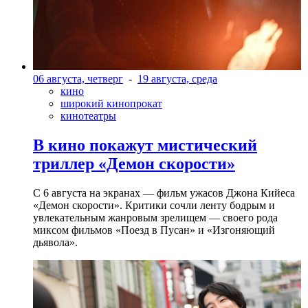
06 августа, четверг
-
19 августа, среда
кино
широкий кинопрокат
кинотеатры
В кино покажут мистический
триллер «Демон скорости»
С 6 августа на экранах — фильм ужасов Джона Кийеса
«Демон скорости». Критики сочли ленту бодрым и
увлекательным жанровым зрелищeм — своего рода
миксом фильмов «Поезд в Пусан» и «Изгоняющий
дьявола».