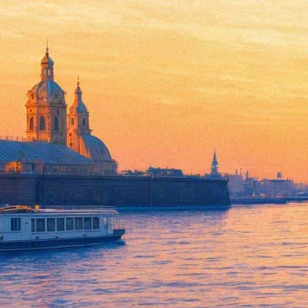
Над петербуржцами поставят 
27 мая 2018, воскресенье
,
17.30
Версия для печати