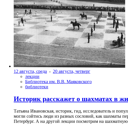
12 августа, среда
-
20 августа, четверг
лекции
Библиотека им. В.В. Маяковского
библиотеки
Историк расскажет о шахматах в ж
Татьяна Ивановская, историк, гид, исследователь и попу
могли сойтись люди из разных сословий, как шахматы пер
Петербург. А на другой лекции посмотрим на шахматную 