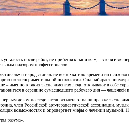
 усталость после работ, не прибегая к напиткам, – это все эксп
тельным надзором профессионалов.
естиваль» и народ стонал: не всем хватило времени на психоло
ию по экспериментальной психологии. Она набирает популярност
учше – именно в таких экспериментах люди открывают в себе ск
тановиться в середине сумасшедшего рабочего дня — чашечкой к
 первым делом исследователи «зачитают ваши права»: экспериме
зина, член Российской арт-терапевтической ассоциации, музыка
астоящих возможностях и опровергнет мифы о лечении музыкой. Н
гры разума».