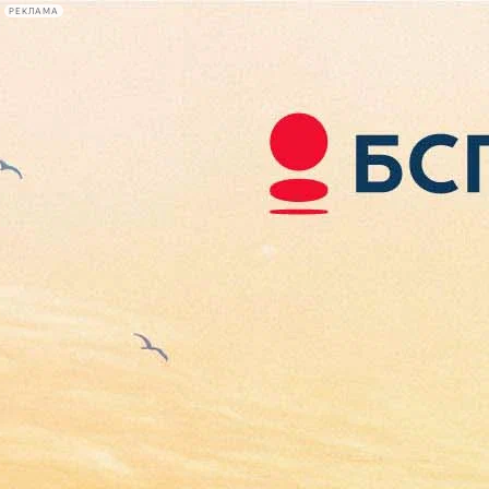
РЕКЛАМА
Афиша Plus
#телегид
Фонтанка.ру
Сегодня:
2026.08.08
16:52
Афиша Plus
кино
спектакли
выставки
концерты
лекции
книги
афиша плюс
новости
+