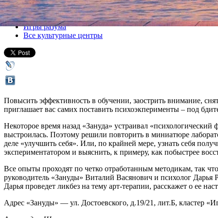
Все лекции
Игры разума
Все культурные центры
Повысить эффективность в обучении, заострить внимание, снять
приглашает вас самих поставить психоэкперименты – под бди
Некоторое время назад «Зануда» устраивал «психологический ф
выстроилась. Поэтому решили повторить в миниатюре лаборатор
деле «улучшить себя». Или, по крайней мере, узнать себя пол
экспериментатором и выяснить, к примеру, как побыстрее восс
Все опыты проходят по четко отработанным методикам, так что
руководитель «Зануды» Виталий Васянович и психолог Дарья Ро
Дарья проведет ликбез на тему арт-терапии, расскажет о ее н
Адрес «Зануды» — ул. Достоевского, д.19/21, лит.Б, кластер «И