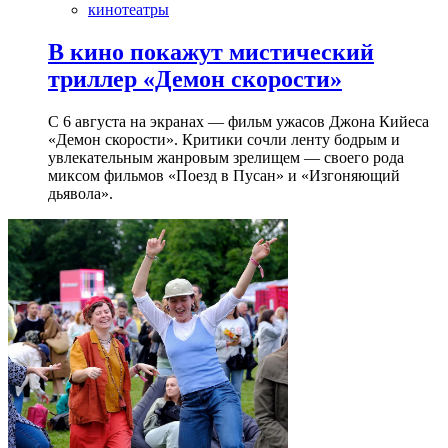
кинотеатры
В кино покажут мистический
триллер «Демон скорости»
С 6 августа на экранах — фильм ужасов Джона Кийеса
«Демон скорости». Критики сочли ленту бодрым и
увлекательным жанровым зрелищeм — своего рода
миксом фильмов «Поезд в Пусан» и «Изгоняющий
дьявола».