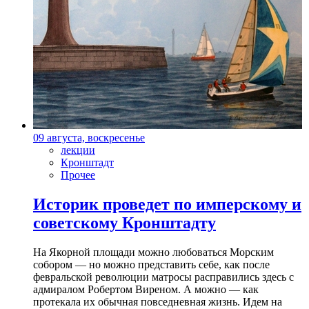
09 августа, воскресенье
лекции
Кронштадт
Прочее
Историк проведет по имперскому и
советскому Кронштадту
На Якорной площади можно любоваться Морским
собором — но можно представить себе, как после
февральской революции матросы расправились здесь с
адмиралом Робертом Виреном. А можно — как
протекала их обычная повседневная жизнь. Идем на