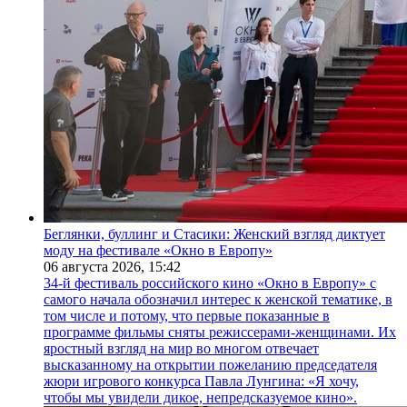
Беглянки, буллинг и Стасики: Женский взгляд диктует
моду на фестивале «Окно в Европу»
06 августа 2026,
15:42
34-й фестиваль российского кино «Окно в Европу» с
самого начала обозначил интерес к женской тематике, в
том числе и потому, что первые показанные в
программе фильмы сняты режиссерами-женщинами. Их
яростный взгляд на мир во многом отвечает
высказанному на открытии пожеланию председателя
жюри игрового конкурса Павла Лунгина: «Я хочу,
чтобы мы увидели дикое, непредсказуемое кино».