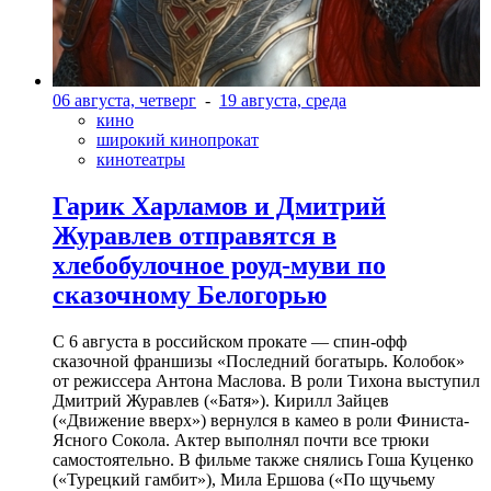
06 августа, четверг
-
19 августа, среда
кино
широкий кинопрокат
кинотеатры
Гарик Харламов и Дмитрий
Журавлев отправятся в
хлебобулочное роуд-муви по
сказочному Белогорью
С 6 августа в российском прокате — спин-офф
сказочной франшизы «Последний богатырь. Колобок»
от режиссера Антона Маслова. В роли Тихона выступил
Дмитрий Журавлев («Батя»). Кирилл Зайцев
(«Движение вверх») вернулся в камео в роли Финиста-
Ясного Сокола. Актер выполнял почти все трюки
самостоятельно. В фильме также снялись Гоша Куценко
(«Турецкий гамбит»), Мила Ершова («По щучьему