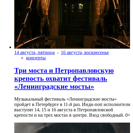
14 августа, пятница
-
16 августа, воскресенье
концерты
Три моста и Петропавловскую
крепость охватит фестиваль
«Ленинградские мосты»
Музыкальный фестиваль «Ленинградские мосты»
пройдет в Петербурге в 11-й раз. Инди-поп исполнители
выступят 14, 15 и 16 августа в Петропавловской
крепости и на трех мостах в центре. Вход свободный. 0+