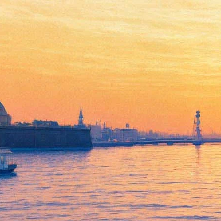
Дикие животные разрушат
Чикаго - в экранизации игры
“Рэмпейдж”