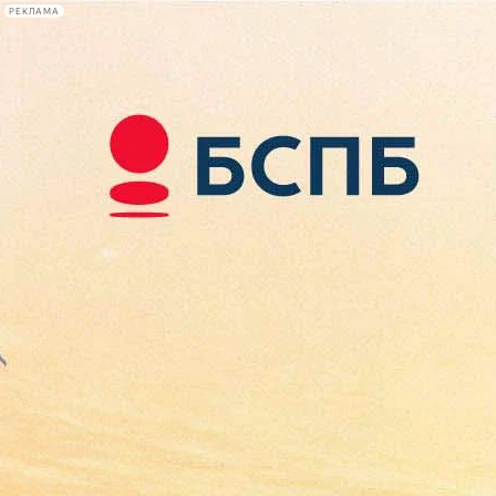
РЕКЛАМА
Афиша Plus
#телегид
Фонтанка.ру
Сегодня:
2026.08.09
14:47
Афиша Plus
кино
спектакли
выставки
концерты
лекции
книги
афиша плюс
новости
+