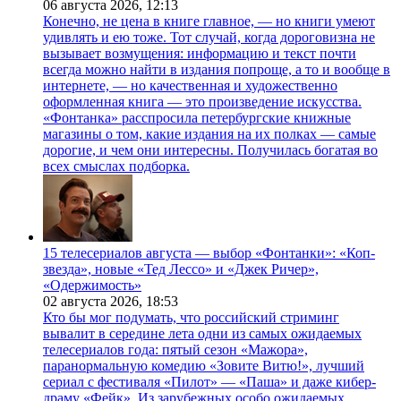
06 августа 2026,
12:13
Конечно, не цена в книге главное, — но книги умеют
удивлять и ею тоже. Тот случай, когда дороговизна не
вызывает возмущения: информацию и текст почти
всегда можно найти в издания попроще, а то и вообще в
интернете, — но качественная и художественно
оформленная книга — это произведение искусства.
«Фонтанка» расспросила петербургские книжные
магазины о том, какие издания на их полках — самые
дорогие, и чем они интересны. Получилась богатая во
всех смыслах подборка.
15 телесериалов августа — выбор «Фонтанки»: «Коп-
звезда», новые «Тед Лессо» и «Джек Ричер»,
«Одержимость»
02 августа 2026,
18:53
Кто бы мог подумать, что российский стриминг
вывалит в середине лета одни из самых ожидаемых
телесериалов года: пятый сезон «Мажора»,
паранормальную комедию «Зовите Витю!», лучший
сериал с фестиваля «Пилот» — «Паша» и даже кибер-
драму «Фейк». Из зарубежных особо ожидаемых