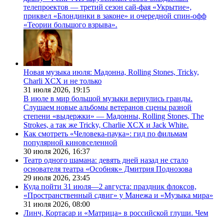
телепроектов — третий сезон сай-фая «Укрытие»,
приквел «Блондинки в законе» и очередной спин-офф
«Теории большого взрыва».
Новая музыка июля: Мадонна, Rolling Stones, Tricky,
Charli XCX и не только
31 июля 2026,
19:15
В июле в мир большой музыки вернулись гранды.
Слушаем новые альбомы ветеранов сцены разной
степени «выдержки» — Мадонны, Rolling Stones, The
Strokes, а так же Tricky, Charlie XCX и Jack White.
Как смотреть «Человека-паука»: гид по фильмам
популярной киновселенной
30 июля 2026,
16:37
Театр одного шамана: девять дней назад не стало
основателя театра «Особняк» Дмитрия Поднозова
29 июля 2026,
23:45
Куда пойти 31 июля—2 августа: праздник флоксов,
«Пространственный сдвиг» у Манежа и «Музыка мира»
31 июля 2026,
08:00
Линч, Кортасар и «Матрица» в российской глуши. Чем