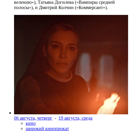
велению»), Татьяна Догилева («Вампиры средней
полосы»), и Дмитрий Колчин («Коммерсант»).
06 августа, четверг
-
19 августа, среда
кино
широкий кинопрокат