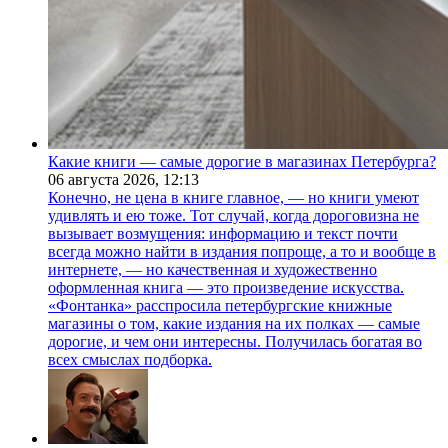
Какие книги — самые дорогие в магазинах Петербурга?
06 августа 2026,
12:13
Конечно, не цена в книге главное, — но книги умеют
удивлять и ею тоже. Тот случай, когда дороговизна не
вызывает возмущения: информацию и текст почти
всегда можно найти в издания попроще, а то и вообще в
интернете, — но качественная и художественно
оформленная книга — это произведение искусства.
«Фонтанка» расспросила петербургские книжные
магазины о том, какие издания на их полках — самые
дорогие, и чем они интересны. Получилась богатая во
всех смыслах подборка.