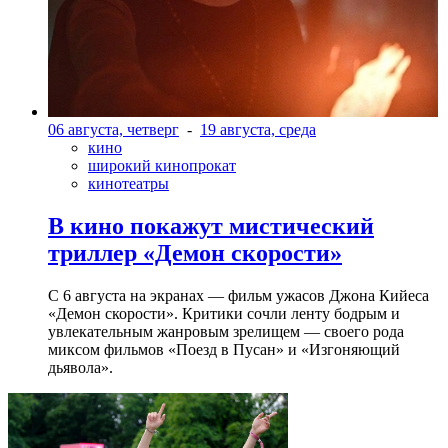
06 августа, четверг
-
19 августа, среда
кино
широкий кинопрокат
кинотеатры
В кино покажут мистический
триллер «Демон скорости»
С 6 августа на экранах — фильм ужасов Джона Кийеса
«Демон скорости». Критики сочли ленту бодрым и
увлекательным жанровым зрелищeм — своего рода
миксом фильмов «Поезд в Пусан» и «Изгоняющий
дьявола».