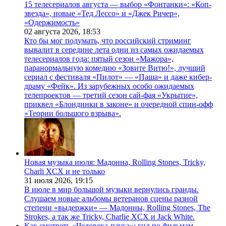
15 телесериалов августа — выбор «Фонтанки»: «Коп-
звезда», новые «Тед Лессо» и «Джек Ричер»,
«Одержимость»
02 августа 2026,
18:53
Кто бы мог подумать, что российский стриминг
вывалит в середине лета одни из самых ожидаемых
телесериалов года: пятый сезон «Мажора»,
паранормальную комедию «Зовите Витю!», лучший
сериал с фестиваля «Пилот» — «Паша» и даже кибер-
драму «Фейк». Из зарубежных особо ожидаемых
телепроектов — третий сезон сай-фая «Укрытие»,
приквел «Блондинки в законе» и очередной спин-офф
«Теории большого взрыва».
Новая музыка июля: Мадонна, Rolling Stones, Tricky,
Charli XCX и не только
31 июля 2026,
19:15
В июле в мир большой музыки вернулись гранды.
Слушаем новые альбомы ветеранов сцены разной
степени «выдержки» — Мадонны, Rolling Stones, The
Strokes, а так же Tricky, Charlie XCX и Jack White.
Как смотреть «Человека-паука»: гид по фильмам