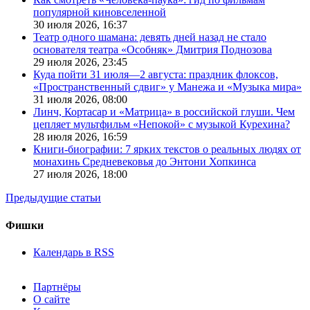
популярной киновселенной
30 июля 2026,
16:37
Театр одного шамана: девять дней назад не стало
основателя театра «Особняк» Дмитрия Поднозова
29 июля 2026,
23:45
Куда пойти 31 июля—2 августа: праздник флоксов,
«Пространственный сдвиг» у Манежа и «Музыка мира»
31 июля 2026,
08:00
Линч, Кортасар и «Матрица» в российской глуши. Чем
цепляет мультфильм «Непокой» с музыкой Курехина?
28 июля 2026,
16:59
Книги-биографии: 7 ярких текстов о реальных людях от
монахинь Средневековья до Энтони Хопкинса
27 июля 2026,
18:00
Предыдущие статьи
Фишки
Календарь в RSS
Партнёры
О сайте