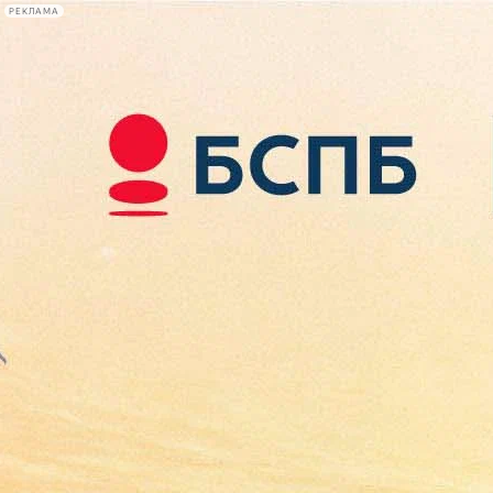
РЕКЛАМА
Афиша Plus
#телегид
Фонтанка.ру
Сегодня:
2026.08.09
09:52
Афиша Plus
кино
спектакли
выставки
концерты
лекции
книги
афиша плюс
новости
+