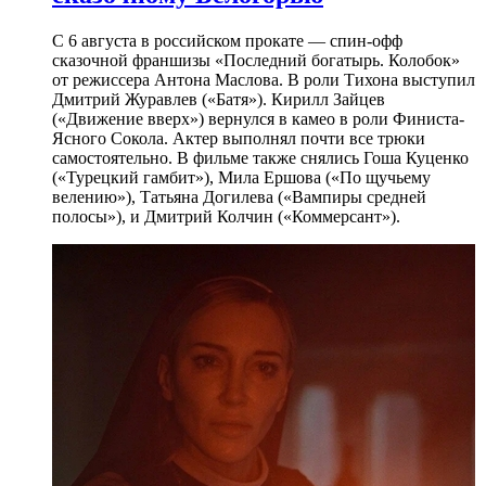
С 6 августа в российском прокате — спин-офф
сказочной франшизы «Последний богатырь. Колобок»
от режиссера Антона Маслова. В роли Тихона выступил
Дмитрий Журавлев («Батя»). Кирилл Зайцев
(«Движение вверх») вернулся в камео в роли Финиста-
Ясного Сокола. Актер выполнял почти все трюки
самостоятельно. В фильме также снялись Гоша Куценко
(«Турецкий гамбит»), Мила Ершова («По щучьему
велению»), Татьяна Догилева («Вампиры средней
полосы»), и Дмитрий Колчин («Коммерсант»).