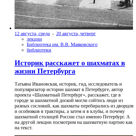
12 августа, среда
-
20 августа, четверг
лекции
Библиотека им. В.В. Маяковского
библиотеки
Историк расскажет о шахматах в
жизни Петербурга
Татьяна Ивановская, историк, гид, исследователь и
популяризатор истории шахмат в Петербурге, автор
проекта «Шахматный Петербург», расскажет, где в
городе за шахматной доской могли сойтись люди из
разных сословий, как шахматы перебирались из дворцов
и особняков в трактиры, а затем и в клубы, и почему
шахматной столицей России стал именно Петербург. А
на другой лекции посмотрим на шахматную партию как
на текст.