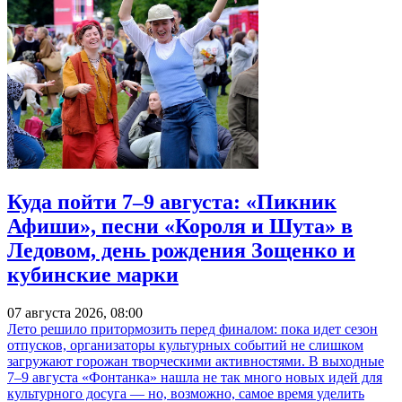
Куда пойти 7–9 августа: «Пикник
Афиши», песни «Короля и Шута» в
Ледовом, день рождения Зощенко и
кубинские марки
07 августа 2026, 08:00
Лето решило притормозить перед финалом: пока идет сезон
отпусков, организаторы культурных событий не слишком
загружают горожан творческими активностями. В выходные
7–9 августа «Фонтанка» нашла не так много новых идей для
культурного досуга — но, возможно, самое время уделить