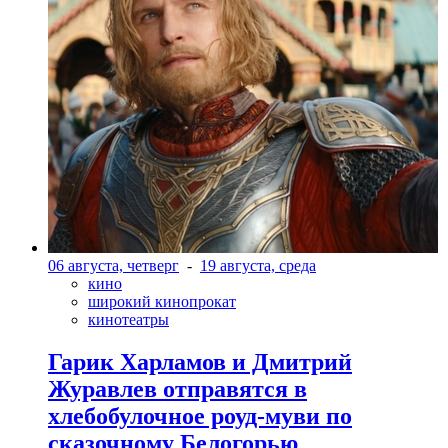
06 августа, четверг
-
19 августа, среда
кино
широкий кинопрокат
кинотеатры
Гарик Харламов и Дмитрий
Журавлев отправятся в
хлебобулочное роуд-муви по
сказочному Белогорью