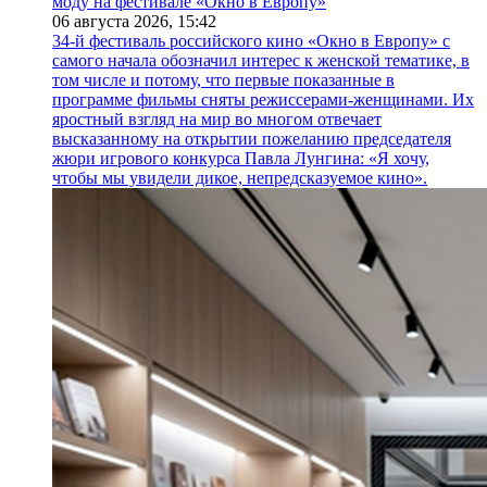
моду на фестивале «Окно в Европу»
06 августа 2026,
15:42
34-й фестиваль российского кино «Окно в Европу» с
самого начала обозначил интерес к женской тематике, в
том числе и потому, что первые показанные в
программе фильмы сняты режиссерами-женщинами. Их
яростный взгляд на мир во многом отвечает
высказанному на открытии пожеланию председателя
жюри игрового конкурса Павла Лунгина: «Я хочу,
чтобы мы увидели дикое, непредсказуемое кино».