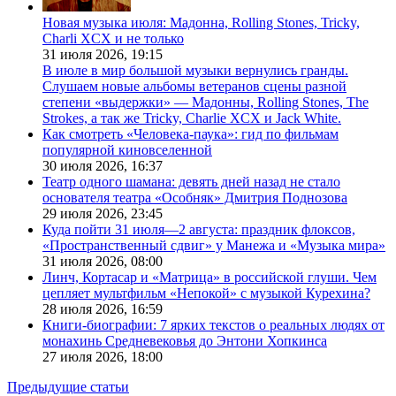
Новая музыка июля: Мадонна, Rolling Stones, Tricky,
Charli XCX и не только
31 июля 2026,
19:15
В июле в мир большой музыки вернулись гранды.
Слушаем новые альбомы ветеранов сцены разной
степени «выдержки» — Мадонны, Rolling Stones, The
Strokes, а так же Tricky, Charlie XCX и Jack White.
Как смотреть «Человека-паука»: гид по фильмам
популярной киновселенной
30 июля 2026,
16:37
Театр одного шамана: девять дней назад не стало
основателя театра «Особняк» Дмитрия Поднозова
29 июля 2026,
23:45
Куда пойти 31 июля—2 августа: праздник флоксов,
«Пространственный сдвиг» у Манежа и «Музыка мира»
31 июля 2026,
08:00
Линч, Кортасар и «Матрица» в российской глуши. Чем
цепляет мультфильм «Непокой» с музыкой Курехина?
28 июля 2026,
16:59
Книги-биографии: 7 ярких текстов о реальных людях от
монахинь Средневековья до Энтони Хопкинса
27 июля 2026,
18:00
Предыдущие статьи