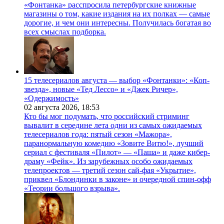
«Фонтанка» расспросила петербургские книжные
магазины о том, какие издания на их полках — самые
дорогие, и чем они интересны. Получилась богатая во
всех смыслах подборка.
15 телесериалов августа — выбор «Фонтанки»: «Коп-
звезда», новые «Тед Лессо» и «Джек Ричер»,
«Одержимость»
02 августа 2026,
18:53
Кто бы мог подумать, что российский стриминг
вывалит в середине лета одни из самых ожидаемых
телесериалов года: пятый сезон «Мажора»,
паранормальную комедию «Зовите Витю!», лучший
сериал с фестиваля «Пилот» — «Паша» и даже кибер-
драму «Фейк». Из зарубежных особо ожидаемых
телепроектов — третий сезон сай-фая «Укрытие»,
приквел «Блондинки в законе» и очередной спин-офф
«Теории большого взрыва».