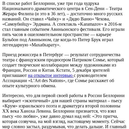
В списке работ Беллорини, уже три года худрука
Национального драматического центра в Сен-Дени – Театра
Жерара Филипа (и это в 36 лет), – достаточно много русских
названий. Он ставил «Чайку» и «Дядю Ваню» Чехова,
«Самоубийцу» Эрдмана. А спектакль «Karamazov» в 2016-м
стал главным событием Авиньонского фестиваля. Его играли
пять часов в ошеломительном пространстве — карьере
Бульбон под Авиньоном, где когда-то Питер Брук играл
легендарную «Махабхарату».
Приезд режиссера в Петербург — результат сотрудничества
театра с французским продюсером Патриком Сомье, который
создает творческие коллаборации между художниками из
Франции, России и Китая. Кстати, 5 декабря зрителей
приглашают
на открытое интервью
с руководителем
Ассоциации «L’Art des Nations», где Сомье расскажет об
опыте культурного обмена.
Интересно, что для первой своей работы в России Беллорини
выбирает «экзотичный» для нашей страны материал – пьесу
«Крум» израильского поэта и драматурга второй половины
XX века Ханоха Левина. Беллорини признается, что взял
пьесу «по любви», уже давно думал над ней: «Это притча,
которая созвучна, на мой взгляд, настоящему моменту. Сейчас
мир словно застыл, раздумывая, что делать дальше. И главный