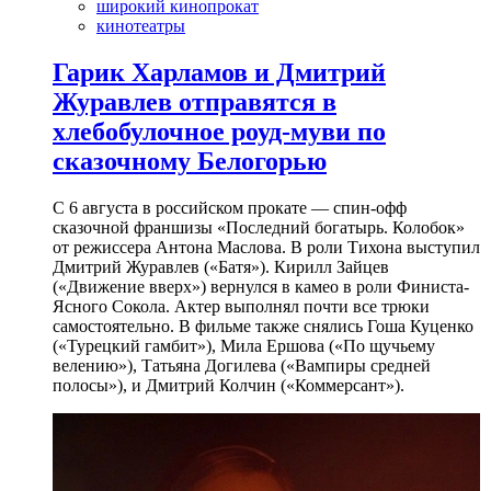
широкий кинопрокат
кинотеатры
Гарик Харламов и Дмитрий
Журавлев отправятся в
хлебобулочное роуд-муви по
сказочному Белогорью
С 6 августа в российском прокате — спин-офф
сказочной франшизы «Последний богатырь. Колобок»
от режиссера Антона Маслова. В роли Тихона выступил
Дмитрий Журавлев («Батя»). Кирилл Зайцев
(«Движение вверх») вернулся в камео в роли Финиста-
Ясного Сокола. Актер выполнял почти все трюки
самостоятельно. В фильме также снялись Гоша Куценко
(«Турецкий гамбит»), Мила Ершова («По щучьему
велению»), Татьяна Догилева («Вампиры средней
полосы»), и Дмитрий Колчин («Коммерсант»).