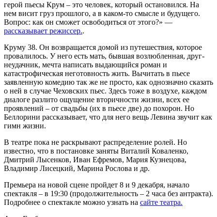
герой пьесы Крум – это человек, который остановился. На
нем висит груз прошлого, а в каком-то смысле и будущего.
Вопрос: как он сможет освободиться от этого?» —
рассказывает режиссер.
.
Круму 38. Он возвращается домой из путешествия, которое
провалилось. У него есть мать, бывшая возлюбленная, друг-
неудачник, мечта написать выдающийся роман и
катастрофическая неготовность жить. Вычитать в пьесе
заявленную комедию так же не просто, как однозначно сказать
о ней в случае Чеховских пьес. Здесь тоже в воздухе, каждом
диалоге разлито ощущение вторичности жизни, всех ее
проявлений – от свадьбы (их в пьесе две) до похорон. Но
Беллорини рассказывает, что для него вещь Левина звучит как
гимн жизни.
В театре пока не раскрывают распределение ролей. Но
известно, что в постановке заняты Виталий Коваленко,
Дмитрий Лысенков, Иван Ефремов, Мария Кузнецова,
Владимир Лисецкий, Марина Рослова и др.
Премьера на новой сцене пройдет 8 и 9 декабря, начало
спектакля – в 19:30 (продолжительность – 2 часа без антракта).
Подробнее о спектакле можно узнать на
сайте театра.