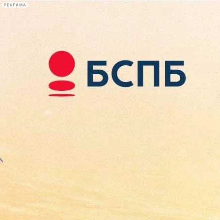
РЕКЛАМА
Афиша Plus
#телегид
Фонтанка.ру
Сегодня:
2026.08.09
14:11
Афиша Plus
кино
спектакли
выставки
концерты
лекции
книги
афиша плюс
новости
+