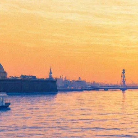
Премьеру по израильской
пьесе на Новой сцене
Александринки готовит