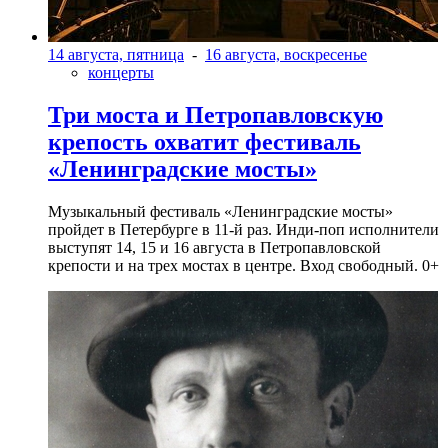
14 августа, пятница
-
16 августа, воскресенье
концерты
Три моста и Петропавловскую
крепость охватит фестиваль
«Ленинградские мосты»
Музыкальный фестиваль «Ленинградские мосты»
пройдет в Петербурге в 11-й раз. Инди-поп исполнители
выступят 14, 15 и 16 августа в Петропавловской
крепости и на трех мостах в центре. Вход свободный. 0+