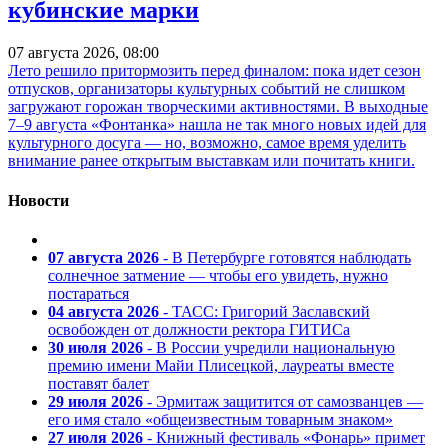
кубинские марки
07 августа 2026, 08:00
Лето решило притормозить перед финалом: пока идет сезон
отпусков, организаторы культурных событий не слишком
загружают горожан творческими активностями. В выходные
7–9 августа «Фонтанка» нашла не так много новых идей для
культурного досуга — но, возможно, самое время уделить
внимание ранее открытым выставкам или почитать книги.
Новости
07 августа 2026
- В Петербурге готовятся наблюдать
солнечное затмение — чтобы его увидеть, нужно
постараться
04 августа 2026
- ТАСС: Григорий Заславский
освобожден от должности ректора ГИТИСа
30 июля 2026
- В России учредили национальную
премию имени Майи Плисецкой, лауреаты вместе
поставят балет
29 июля 2026
- Эрмитаж защитится от самозванцев —
его имя стало «общеизвестным товарным знаком»
27 июля 2026
- Книжный фестиваль «Фонарь» примет