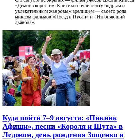
«Демон скорости». Критики сочли ленту бодрым и
увлекательным жанровым зрелищeм — своего рода
миксом фильмов «Поезд в Пусан» и «Изгоняющий
дьявола».
Куда пойти 7–9 августа: «Пикник
Афиши», песни «Короля и Шута» в
Ледовом, день рождения Зощенко и