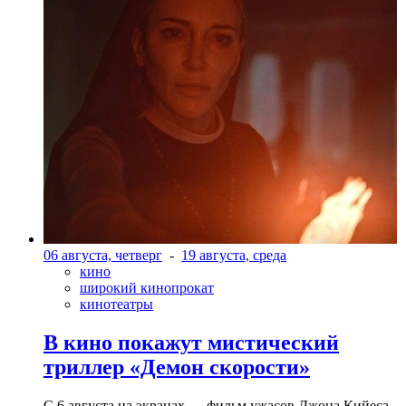
06 августа, четверг
-
19 августа, среда
кино
широкий кинопрокат
кинотеатры
В кино покажут мистический
триллер «Демон скорости»
С 6 августа на экранах — фильм ужасов Джона Кийеса