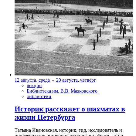
12 августа, среда
-
20 августа, четверг
лекции
Библиотека им. В.В. Маяковского
библиотеки
Историк расскажет о шахматах в
жизни Петербурга
Татьяна Ивановская, историк, гид, исследователь и
популяризатор истории шахмат в Петербурге, автор