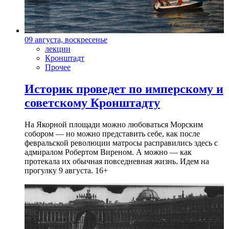
09 августа, воскресенье
лекции
Кронштадт
Прочее
Историк проведет по имперскому и
советскому Кронштадту
На Якорной площади можно любоваться Морским
собором — но можно представить себе, как после
февральской революции матросы расправились здесь с
адмиралом Робертом Виреном. А можно — как
протекала их обычная повседневная жизнь. Идем на
прогулку 9 августа. 16+