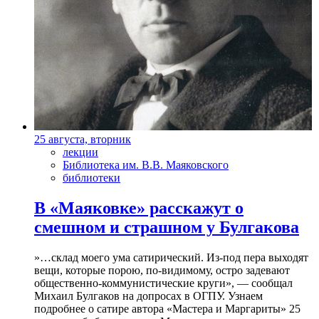
25 августа, вторник
лекции
Библиотека им. В.В. Маяковского
библиотеки
В «Маяковке» расскажут о
смешном и страшном у Булгакова
»…склад моего ума сатирический. Из-под пера выходят
вещи, которые порою, по-видимому, остро задевают
общественно-коммунистические круги», — сообщал
Михаил Булгаков на допросах в ОГПУ. Узнаем
подробнее о сатире автора «Мастера и Маргариты» 25