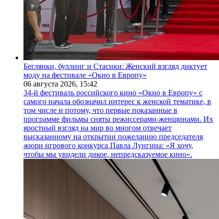
Беглянки, буллинг и Стасики: Женский взгляд диктует
моду на фестивале «Окно в Европу»
06 августа 2026,
15:42
34-й фестиваль российского кино «Окно в Европу» с
самого начала обозначил интерес к женской тематике, в
том числе и потому, что первые показанные в
программе фильмы сняты режиссерами-женщинами. Их
яростный взгляд на мир во многом отвечает
высказанному на открытии пожеланию председателя
жюри игрового конкурса Павла Лунгина: «Я хочу,
чтобы мы увидели дикое, непредсказуемое кино».