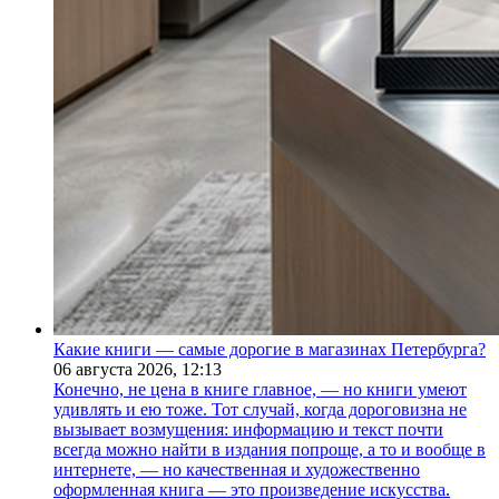
Какие книги — самые дорогие в магазинах Петербурга?
06 августа 2026,
12:13
Конечно, не цена в книге главное, — но книги умеют
удивлять и ею тоже. Тот случай, когда дороговизна не
вызывает возмущения: информацию и текст почти
всегда можно найти в издания попроще, а то и вообще в
интернете, — но качественная и художественно
оформленная книга — это произведение искусства.