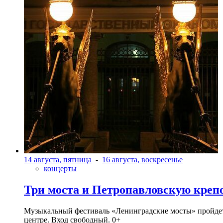
14 августа, пятница
-
16 августа, воскресенье
концерты
Три моста и Петропавловскую креп
Музыкальный фестиваль «Ленинградские мосты» пройдет в 
центре. Вход свободный. 0+