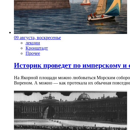
09 августа, воскресенье
лекции
Кронштадт
Прочее
Историк проведет по имперскому и
На Якорной площади можно любоваться Морским собором 
Виреном. А можно — как протекала их обычная повседнев