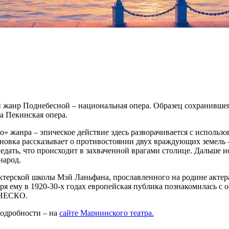
 жанр Поднебесной – национальная опера. Образец сохранившег
а Пекинская опера.
» жанра – эпическое действие здесь разворачивается с использ
ановка рассказывает о противостоянии двух враждующих земель 
дать, что происходит в захваченной врагами столице. Дальше ис
народ.
терской школы Мэй Ланьфана, прославленного на родине актер
ря ему в 1920-30-х годах европейская публика познакомилась с
ЮНЕСКО.
Подробности – на
сайте Мариинского театра.