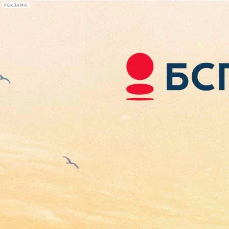
РЕКЛАМА
Афиша Plus
#телегид
Фонтанка.ру
Сегодня:
2026.08.08
06:29
Афиша Plus
кино
спектакли
выставки
концерты
лекции
книги
афиша плюс
новости
+