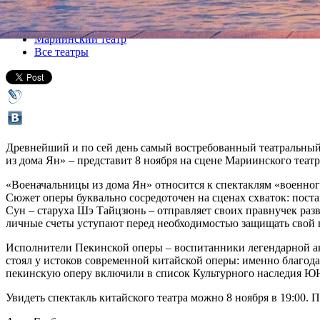
Все спектакли
Мариинский театр
Все театры
Древнейший и по сей день самый востребованный театральный
из дома Ян» – представит 8 ноября на сцене Мариинского театр
«Военачальницы из дома Ян» относится к спектаклям «военного
Сюжет оперы буквально сосредоточен на сценах схваток: пост
Сун – старуха Шэ Тайцзюнь – отправляет своих правнучек разве
личные счеты уступают перед необходимостью защищать свой 
Исполнители Пекинской оперы – воспитанники легендарной ак
стоял у истоков современной китайской оперы: именно благода
пекинскую оперу включили в список Культурного наследия 
Увидеть спектакль китайского театра можно 8 ноября в 19:00. 