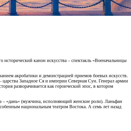
о исторический канон искусства – спектакль «Военачальницы
ованием акробатики и демонстрацией приемов боевых искусств.
– царства Западное Ся и империи Северная Сун. Генерал армии
тория разворачивается как героический эпос, в котором
а – «дань» (мужчина, исполняющий женские роли). Ланьфан
 особенным национальным театром Востока. А семь лет назад