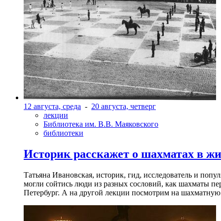
12 августа, среда
-
20 августа, четверг
лекции
Библиотека им. В.В. Маяковского
библиотеки
Историк расскажет о шахматах в ж
Татьяна Ивановская, историк, гид, исследователь и попу
могли сойтись люди из разных сословий, как шахматы пер
Петербург. А на другой лекции посмотрим на шахматную 