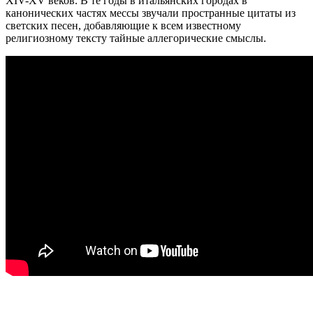
XIV-XV веков. В те годы в итальянских городах в
канонических частях мессы звучали пространные цитаты из
светских песен, добавляющие к всем известному
религиозному тексту тайные аллегорические смыслы.