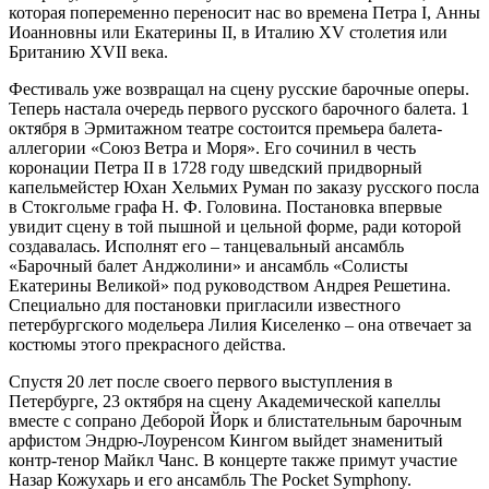
которая попеременно переносит нас во времена Петра I, Анны
Иоанновны или Екатерины II, в Италию XV столетия или
Британию XVII века.
Фестиваль уже возвращал на сцену русские барочные оперы.
Теперь настала очередь первого русского барочного балета. 1
октября в Эрмитажном театре состоится премьера балета-
аллегории «Союз Ветра и Моря». Его сочинил в честь
коронации Петра II в 1728 году шведский придворный
капельмейстер Юхан Хельмих Руман по заказу русского посла
в Стокгольме графа Н. Ф. Головина. Постановка впервые
увидит сцену в той пышной и цельной форме, ради которой
создавалась. Исполнят его – танцевальный ансамбль
«Барочный балет Анджолини» и ансамбль «Солисты
Екатерины Великой» под руководством Андрея Решетина.
Специально для постановки пригласили известного
петербургского модельера Лилия Киселенко – она отвечает за
костюмы этого прекрасного действа.
Спустя 20 лет после своего первого выступления в
Петербурге, 23 октября на сцену Академической капеллы
вместе с сопрано Деборой Йорк и блистательным барочным
арфистом Эндрю-Лоуренсом Кингом выйдет знаменитый
контр-тенор Майкл Чанс. В концерте также примут участие
Назар Кожухарь и его ансамбль The Pocket Symphony.