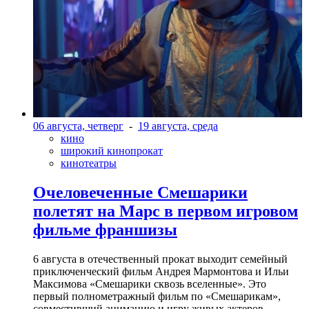
06 августа, четверг
-
19 августа, среда
кино
широкий кинопрокат
кинотеатры
Очеловеченные Смешарики
полетят на Марс в первом игровом
фильме франшизы
6 августа в отечественный прокат выходит семейный
приключенческий фильм Андрея Мармонтова и Ильи
Максимова «Смешарики сквозь вселенные». Это
первый полнометражный фильм по «Смешарикам»,
совместивший анимацию и игру живых актеров.