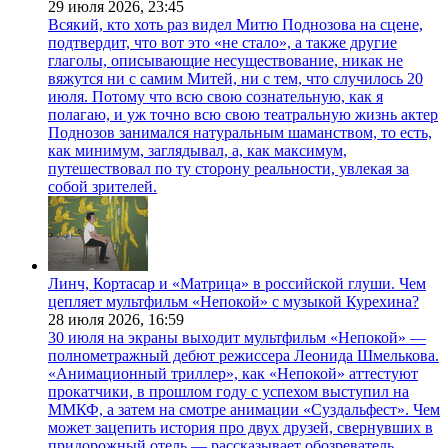
29 июля 2026,
23:45
Всякий, кто хоть раз видел Митю Поднозова на сцене,
подтвердит, что вот это «не стало», а также другие
глаголы, описывающие несуществование, никак не
вяжутся ни с самим Митей, ни с тем, что случилось 20
июля. Потому что всю свою сознательную, как я
полагаю, и уж точно всю свою театральную жизнь актер
Поднозов занимался натуральным шаманством, то есть,
как минимум, заглядывал, а, как максимум,
путешествовал по ту сторону реальности, увлекая за
собой зрителей.
Линч, Кортасар и «Матрица» в российской глуши. Чем
цепляет мультфильм «Непокой» с музыкой Курехина?
28 июля 2026,
16:59
30 июля на экраны выходит мультфильм «Непокой» —
полнометражный дебют режиссера Леонида Шмелькова.
«Анимационный триллер», как «Непокой» аттестуют
прокатчики, в прошлом году с успехом выступил на
ММКФ, а затем на смотре анимации «Суздальфест». Чем
может зацепить история про двух друзей, свернувших в
придорожный отель — рассказывает обозреватель