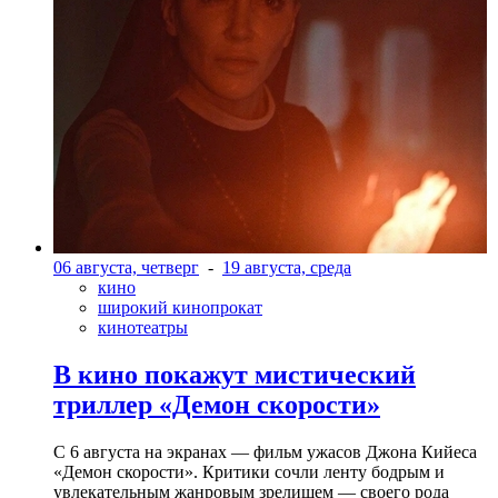
06 августа, четверг
-
19 августа, среда
кино
широкий кинопрокат
кинотеатры
В кино покажут мистический
триллер «Демон скорости»
С 6 августа на экранах — фильм ужасов Джона Кийеса
«Демон скорости». Критики сочли ленту бодрым и
увлекательным жанровым зрелищeм — своего рода