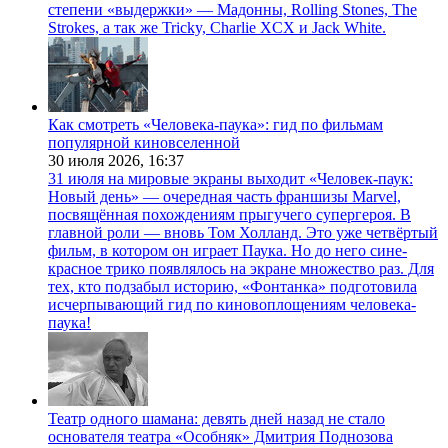
степени «выдержки» — Мадонны, Rolling Stones, The
Strokes, а так же Tricky, Charlie XCX и Jack White.
Как смотреть «Человека-паука»: гид по фильмам
популярной киновселенной
30 июля 2026,
16:37
31 июля на мировые экраны выходит «Человек-паук:
Новый день» — очередная часть франшизы Marvel,
посвящённая похождениям прыгучего супергероя. В
главной роли — вновь Том Холланд. Это уже четвёртый
фильм, в котором он играет Паука. Но до него сине-
красное трико появлялось на экране множество раз. Для
тех, кто подзабыл историю, «Фонтанка» подготовила
исчерпывающий гид по киновоплощениям человека-
паука!
Театр одного шамана: девять дней назад не стало
основателя театра «Особняк» Дмитрия Поднозова