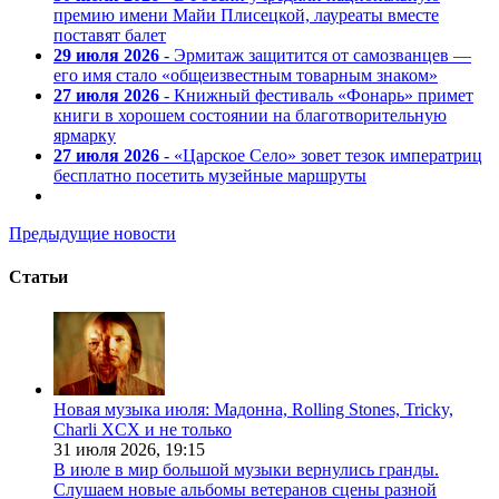
премию имени Майи Плисецкой, лауреаты вместе
поставят балет
29 июля 2026
- Эрмитаж защитится от самозванцев —
его имя стало «общеизвестным товарным знаком»
27 июля 2026
- Книжный фестиваль «Фонарь» примет
книги в хорошем состоянии на благотворительную
ярмарку
27 июля 2026
- «Царское Село» зовет тезок императриц
бесплатно посетить музейные маршруты
Предыдущие новости
Статьи
Новая музыка июля: Мадонна, Rolling Stones, Tricky,
Charli XCX и не только
31 июля 2026,
19:15
В июле в мир большой музыки вернулись гранды.
Слушаем новые альбомы ветеранов сцены разной