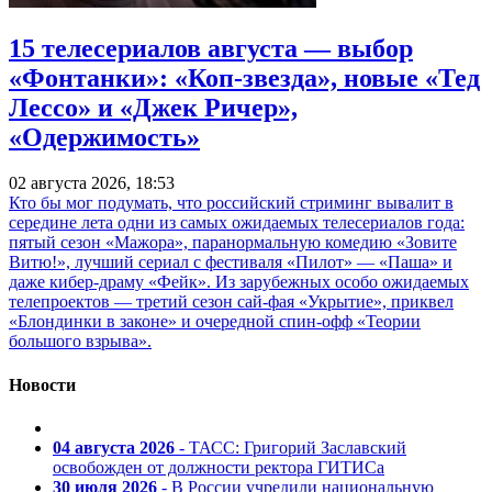
15 телесериалов августа — выбор
«Фонтанки»: «Коп-звезда», новые «Тед
Лессо» и «Джек Ричер»,
«Одержимость»
02 августа 2026, 18:53
Кто бы мог подумать, что российский стриминг вывалит в
середине лета одни из самых ожидаемых телесериалов года:
пятый сезон «Мажора», паранормальную комедию «Зовите
Витю!», лучший сериал с фестиваля «Пилот» — «Паша» и
даже кибер-драму «Фейк». Из зарубежных особо ожидаемых
телепроектов — третий сезон сай-фая «Укрытие», приквел
«Блондинки в законе» и очередной спин-офф «Теории
большого взрыва».
Новости
04 августа 2026
- ТАСС: Григорий Заславский
освобожден от должности ректора ГИТИСа
30 июля 2026
- В России учредили национальную