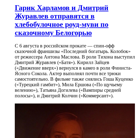
Гарик Харламов и Дмитрий
Журавлев отправятся в
хлебобулочное роуд-муви по
сказочному Белогорью
С 6 августа в российском прокате — спин-офф
сказочной франшизы «Последний богатырь. Колобок»
от режиссера Антона Маслова. В роли Тихона выступил
Дмитрий Журавлев («Батя»). Кирилл Зайцев
(«Движение вверх») вернулся в камео в роли Финиста-
Ясного Сокола. Актер выполнял почти все трюки
самостоятельно. В фильме также снялись Гоша Куценко
(«Турецкий гамбит»), Мила Ершова («По щучьему
велению»), Татьяна Догилева («Вампиры средней
полосы»), и Дмитрий Колчин («Коммерсант»).