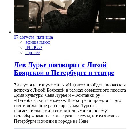
07 августа, пятница
афиша плюс
INDIGO
Прочее
Лев Лурье поговорит с Лизой
Боярской о Петербурге и театре
7 августа в атриуме отеля «Индиго» пройдет творческая
встреча с Лизой Боярской в рамках совместного проекта
Дома культуры Льва Лурье и «Фонтанки.ру»
«Петербургский человек». Все встречи проекта — это
почти домашние разговоры Льва Лурье с
примечательными и симпатичными лично ему
петербуржцами на самые разные темы, в том числе о
Петербурге и жизни в городе на Неве.