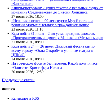
«Фонтанки».
Книги-биографии: 7 ярких текстов о реальных людях от
монахинь Средневековья до Энтони Хопкинса
27 июля 2026,
18:00
«Испания в огне» и 90 лет спустя: Музей истории
религии открыл выставку о гражданской войне
23 июля 2026,
11:18
Куда пойти 31 июля—2 августа: праздник флоксов,
«Пространственный сдвиг» у Манежа и «Музыка мира»
31 июля 2026,
08:00
Куда пойти 24 — 26 июля: Джазовый фестиваль по
всему городу, «Окна Открой» и уличные театры в
ЦПКиО
24 июля 2026,
08:00
На греческом фронте без перемен. Какой получилась
«Одиссея» Кристофера Нолана
20 июля 2026,
12:59
Предыдущие статьи
Фишки
Календарь в RSS