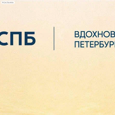
РЕКЛАМА
Афиша Plus
#телегид
Фонтанка.ру
Сегодня:
2026.08.06
02:54
Афиша Plus
кино
спектакли
выставки
концерты
лекции
книги
афиша плюс
новости
+