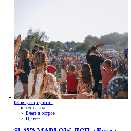
08 августа, суббота
концерты
Елагин остров
Прочее
SLAVA MARLOW, ЛСП, «Бонд с