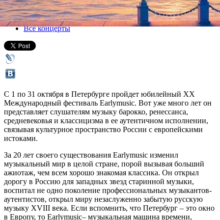
01 октября 2017, воскресенье
-
31 октября 2017, вторник
Версия для печати
Все концерты
С 1 по 31 октября в Петербурге пройдет юбилейный XX
Международный фестиваль Earlymusic. Вот уже много лет он
представляет слушателям музыку барокко, ренессанса,
средневековья и классицизма в ее аутентичном исполнении,
связывая культурное пространство России c европейскими
истоками.
За 20 лет своего существования Earlymusic изменил
музыкальный мир в целой стране, порой вызывая больший
ажиотаж, чем всем хорошо знакомая классика. Он открыл
дорогу в Россию для западных звезд старинной музыки,
воспитал не одно поколение профессиональных музыкантов-
аутентистов, открыл миру незаслуженно забытую русскую
музыку XVIII века. Если вспомнить, что Петербург – это окно
в Европу, то Earlymusic– музыкальная машина времени,