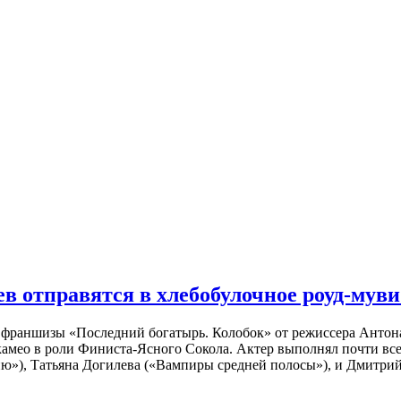
 отправятся в хлебобулочное роуд-муви
й франшизы «Последний богатырь. Колобок» от режиссера Анто
 камео в роли Финиста-Ясного Сокола. Актер выполнял почти вс
ю»), Татьяна Догилева («Вампиры средней полосы»), и Дмитрий