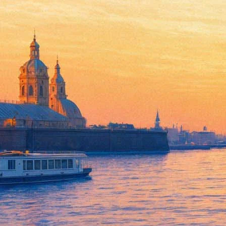
В «Севильском цирюльнике» М
07 сентября 2017, четверг
-
08 сентября 2017, пятница
Версия для печати