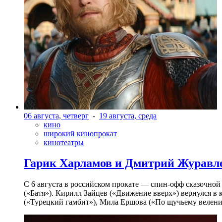
06 августа, четверг
-
19 августа, среда
кино
широкий кинопрокат
кинотеатры
Гарик Харламов и Дмитрий Журавлев
С 6 августа в российском прокате — спин-офф сказочно
(«Батя»). Кирилл Зайцев («Движение вверх») вернулся в
(«Турецкий гамбит»), Мила Ершова («По щучьему велени