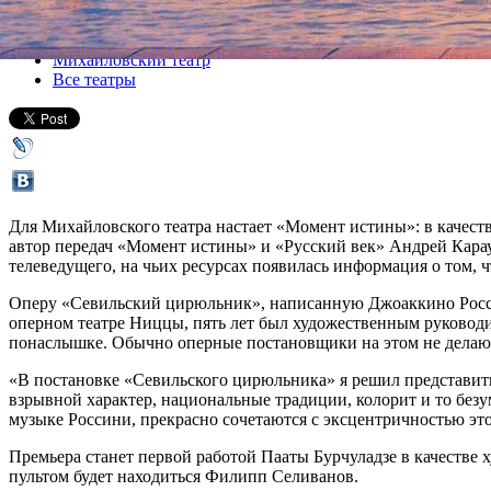
Все спектакли
Михайловский театр
Все театры
Для Михайловского театра настает «Момент истины»: в качест
автор передач «Момент истины» и «Русский век» Андрей Караул
телеведущего, на чьих ресурсах появилась информация о том, ч
Оперу «Севильский цирюльник», написанную Джоаккино Россин
оперном театре Ниццы, пять лет был художественным руководит
понаслышке. Обычно оперные постановщики на этом не делают
«В постановке «Севильского цирюльника» я решил представить
взрывной характер, национальные традиции, колорит и то безу
музыке Россини, прекрасно сочетаются с эксцентричностью эт
Премьера станет первой работой Пааты Бурчуладзе в качестве 
пультом будет находиться Филипп Селиванов.