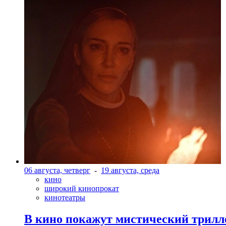
06 августа, четверг
-
19 августа, среда
кино
широкий кинопрокат
кинотеатры
В кино покажут мистический трилл