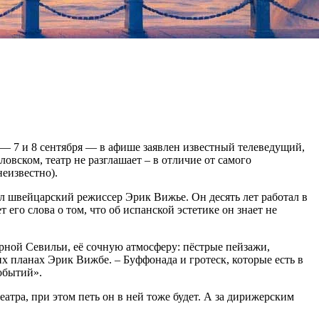
— 7 и 8 сентября — в афише заявлен известный телеведущий,
овском, театр не разглашает – в отличие от самого
неизвестно).
 швейцарский режиссер Эрик Вижье. Он десять лет работал в
его слова о том, что об испанской эстетике он знает не
рной Севильи, её сочную атмосферу: пёстрые пейзажи,
х планах Эрик Вижбе. – Буффонада и гротеск, которые есть в
обытий».
тра, при этом петь он в ней тоже будет. А за дирижерским