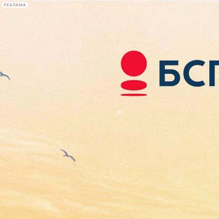
РЕКЛАМА
Афиша Plus
#телегид
Фонтанка.ру
Сегодня:
2026.08.06
18:23
Афиша Plus
кино
спектакли
выставки
концерты
лекции
книги
афиша плюс
новости
+