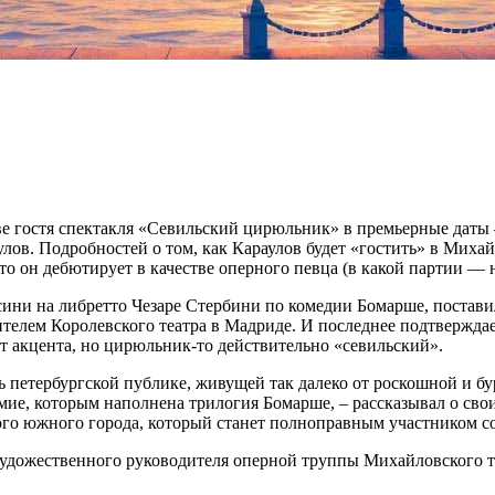
ве гостя спектакля «Севильский цирюльник» в премьерные даты 
ов. Подробностей о том, как Караулов будет «гостить» в Михайл
то он дебютирует в качестве оперного певца (в какой партии — 
и на либретто Чезаре Стербини по комедии Бомарше, поставил
елем Королевского театра в Мадриде. И последнее подтверждает 
 акцента, но цирюльник-то действительно «севильский».
 петербургской публике, живущей так далеко от роскошной и бу
мие, которым наполнена трилогия Бомарше, – рассказывал о свои
ого южного города, который станет полноправным участником с
художественного руководителя оперной труппы Михайловского теа