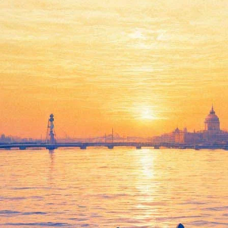
ихайловского театра споет А