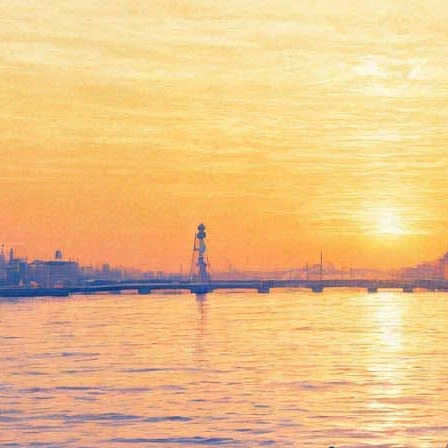
В «Росфото» покажут
фотографии с морских
вояжей Николая II