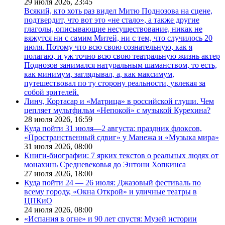
29 июля 2026,
23:45
Всякий, кто хоть раз видел Митю Поднозова на сцене,
подтвердит, что вот это «не стало», а также другие
глаголы, описывающие несуществование, никак не
вяжутся ни с самим Митей, ни с тем, что случилось 20
июля. Потому что всю свою сознательную, как я
полагаю, и уж точно всю свою театральную жизнь актер
Поднозов занимался натуральным шаманством, то есть,
как минимум, заглядывал, а, как максимум,
путешествовал по ту сторону реальности, увлекая за
собой зрителей.
Линч, Кортасар и «Матрица» в российской глуши. Чем
цепляет мультфильм «Непокой» с музыкой Курехина?
28 июля 2026,
16:59
Куда пойти 31 июля—2 августа: праздник флоксов,
«Пространственный сдвиг» у Манежа и «Музыка мира»
31 июля 2026,
08:00
Книги-биографии: 7 ярких текстов о реальных людях от
монахинь Средневековья до Энтони Хопкинса
27 июля 2026,
18:00
Куда пойти 24 — 26 июля: Джазовый фестиваль по
всему городу, «Окна Открой» и уличные театры в
ЦПКиО
24 июля 2026,
08:00
«Испания в огне» и 90 лет спустя: Музей истории