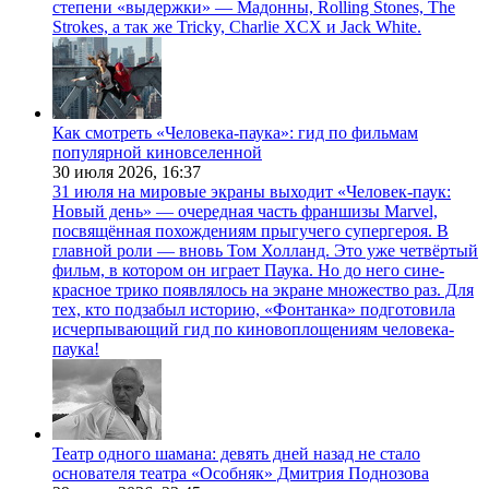
степени «выдержки» — Мадонны, Rolling Stones, The
Strokes, а так же Tricky, Charlie XCX и Jack White.
Как смотреть «Человека-паука»: гид по фильмам
популярной киновселенной
30 июля 2026,
16:37
31 июля на мировые экраны выходит «Человек-паук:
Новый день» — очередная часть франшизы Marvel,
посвящённая похождениям прыгучего супергероя. В
главной роли — вновь Том Холланд. Это уже четвёртый
фильм, в котором он играет Паука. Но до него сине-
красное трико появлялось на экране множество раз. Для
тех, кто подзабыл историю, «Фонтанка» подготовила
исчерпывающий гид по киновоплощениям человека-
паука!
Театр одного шамана: девять дней назад не стало
основателя театра «Особняк» Дмитрия Поднозова