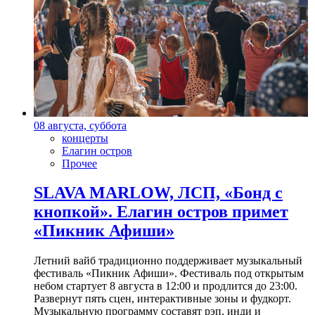
08 августа, суббота
концерты
Елагин остров
Прочее
SLAVA MARLOW, ЛСП, «Бонд с
кнопкой». Елагин остров примет
«Пикник Афиши»
Летний вайб традиционно поддерживает музыкальный
фестиваль «Пикник Афиши». Фестиваль под открытым
небом стартует 8 августа в 12:00 и продлится до 23:00.
Развернут пять сцен, интерактивные зоны и фудкорт.
Музыкальную программу составят рэп, инди и