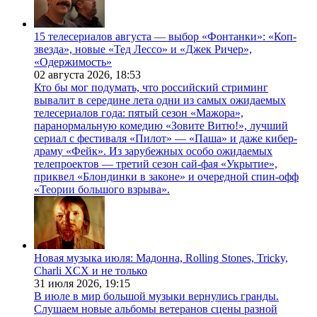
15 телесериалов августа — выбор «Фонтанки»: «Коп-
звезда», новые «Тед Лессо» и «Джек Ричер»,
«Одержимость»
02 августа 2026,
18:53
Кто бы мог подумать, что российский стриминг
вывалит в середине лета одни из самых ожидаемых
телесериалов года: пятый сезон «Мажора»,
паранормальную комедию «Зовите Витю!», лучший
сериал с фестиваля «Пилот» — «Паша» и даже кибер-
драму «Фейк». Из зарубежных особо ожидаемых
телепроектов — третий сезон сай-фая «Укрытие»,
приквел «Блондинки в законе» и очередной спин-офф
«Теории большого взрыва».
Новая музыка июля: Мадонна, Rolling Stones, Tricky,
Charli XCX и не только
31 июля 2026,
19:15
В июле в мир большой музыки вернулись гранды.
Слушаем новые альбомы ветеранов сцены разной