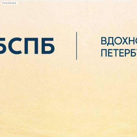
РЕКЛАМА
Афиша Plus
#телегид
Фонтанка.ру
Сегодня:
2026.08.07
06:40
Афиша Plus
кино
спектакли
выставки
концерты
лекции
книги
афиша плюс
новости
+