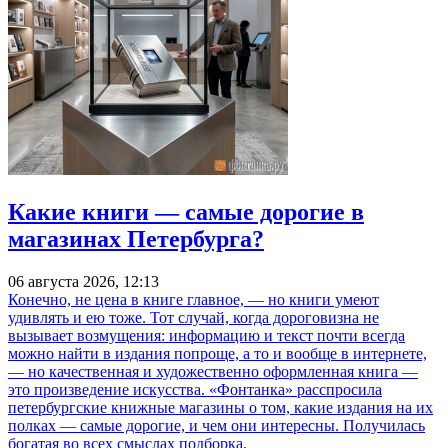
Какие книги — самые дорогие в
магазинах Петербурга?
06 августа 2026, 12:13
Конечно, не цена в книге главное, — но книги умеют
удивлять и ею тоже. Тот случай, когда дороговизна не
вызывает возмущения: информацию и текст почти всегда
можно найти в издания попроще, а то и вообще в интернете,
— но качественная и художественно оформленная книга —
это произведение искусства. «Фонтанка» расспросила
петербургские книжные магазины о том, какие издания на их
полках — самые дорогие, и чем они интересны. Получилась
богатая во всех смыслах подборка.