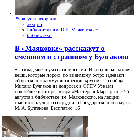
25 августа, вторник
лекции
Библиотека им. В.В. Маяковского
библиотеки
В «Маяковке» расскажут о
смешном и страшном у Булгакова
»…склад моего ума сатирический. Из-под пера выходят
вещи, которые порою, по-видимому, остро задевают
общественно-коммунистические круги», — сообщал
Михаил Булгаков на допросах в ОГПУ. Узнаем
подробнее о сатире автора «Мастера и Маргариты» 25
августа в библиотеке им. Маяковского, на лекции
главного научного сотрудника Государственного музея
М. А. Булгакова. Бесплатно. 16+