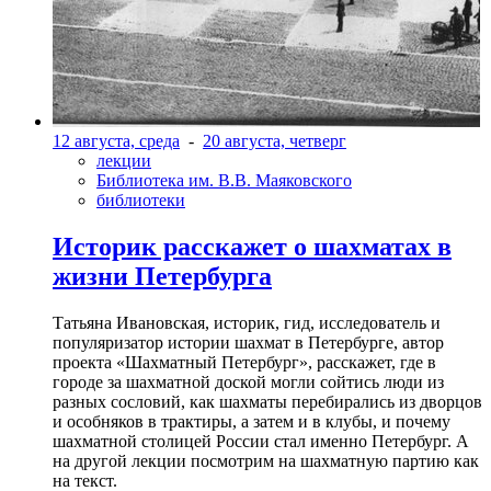
12 августа, среда
-
20 августа, четверг
лекции
Библиотека им. В.В. Маяковского
библиотеки
Историк расскажет о шахматах в
жизни Петербурга
Татьяна Ивановская, историк, гид, исследователь и
популяризатор истории шахмат в Петербурге, автор
проекта «Шахматный Петербург», расскажет, где в
городе за шахматной доской могли сойтись люди из
разных сословий, как шахматы перебирались из дворцов
и особняков в трактиры, а затем и в клубы, и почему
шахматной столицей России стал именно Петербург. А
на другой лекции посмотрим на шахматную партию как
на текст.