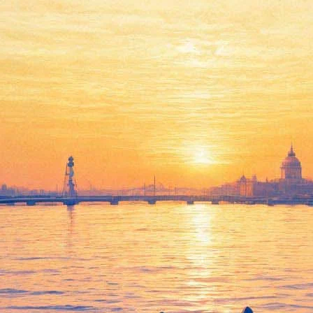
ьной доски в Графском переулке
 сценой
танки»: «Коп-звезда», новые «Тед Лессо