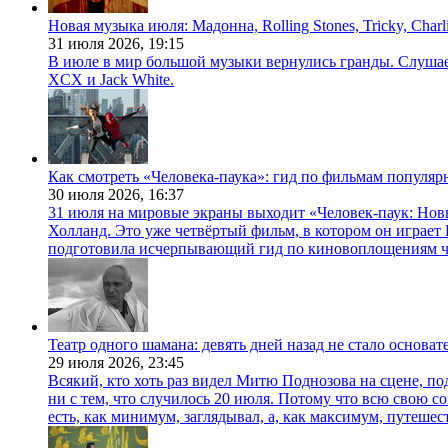
Новая музыка июля: Мадонна, Rolling Stones, Tricky, Char
31 июля 2026,
19:15
В июле в мир большой музыки вернулись гранды. Слушаем 
XCX и Jack White.
Как смотреть «Человека-паука»: гид по фильмам популя
30 июля 2026,
16:37
31 июля на мировые экраны выходит «Человек-паук: Нов
Холланд. Это уже четвёртый фильм, в котором он играет 
подготовила исчерпывающий гид по киновоплощениям ч
Театр одного шамана: девять дней назад не стало основа
29 июля 2026,
23:45
Всякий, кто хоть раз видел Митю Поднозова на сцене, по
ни с тем, что случилось 20 июля. Потому что всю свою 
есть, как минимум, заглядывал, а, как максимум, путешест