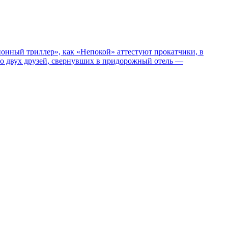
нный триллер», как «Непокой» аттестуют прокатчики, в
ро двух друзей, свернувших в придорожный отель —