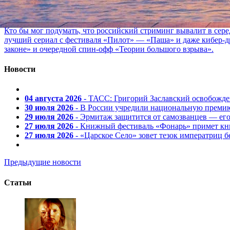
02 августа 2026, 18:53
Кто бы мог подумать, что российский стриминг вывалит в сер
лучший сериал с фестиваля «Пилот» — «Паша» и даже кибер-д
законе» и очередной спин-офф «Теории большого взрыва».
Новости
04 августа 2026
- ТАСС: Григорий Заславский освобожд
30 июля 2026
- В России учредили национальную премию
29 июля 2026
- Эрмитаж защитится от самозванцев — ег
27 июля 2026
- Книжный фестиваль «Фонарь» примет кни
27 июля 2026
- «Царское Село» зовет тезок императриц 
Предыдущие новости
Статьи