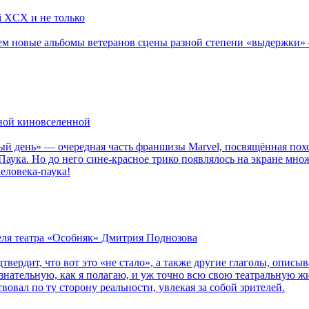
li XCX и не только
новые альбомы ветеранов сцены разной степени «выдержки» — Мад
рной киновселенной
ый день» — очередная часть франшизы Marvel, посвящённая пох
Паука. Но до него сине-красное трико появлялось на экране мно
еловека-паука!
теля театра «Особняк» Дмитрия Поднозова
дтвердит, что вот это «не стало», а также другие глаголы, опи
сознательную, как я полагаю, и уж точно всю свою театральную 
вовал по ту сторону реальности, увлекая за собой зрителей.