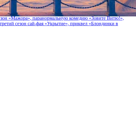
 сезон «Мажора», паранормальную комедию «Зовите Витю!»,
ретий сезон сай-фая «Укрытие», приквел «Блондинки в