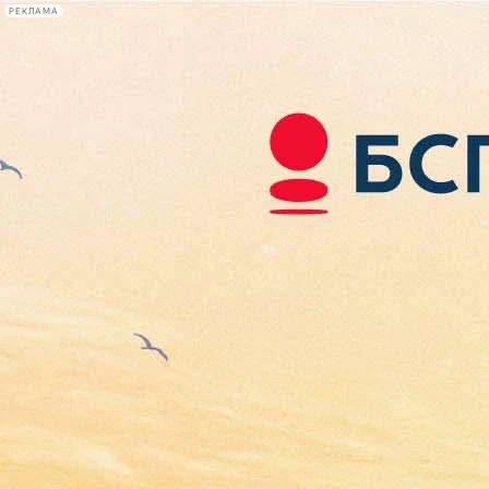
РЕКЛАМА
Афиша Plus
#телегид
Фонтанка.ру
Сегодня:
2026.08.06
03:00
Афиша Plus
кино
спектакли
выставки
концерты
лекции
книги
афиша плюс
новости
+