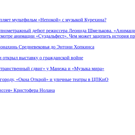
епляет мультфильм «Непокой» с музыкой Курехина?
лнометражный дебют режиссера Леонида Шмелькова. «Анимацио
смотре анимации «Суздальфест». Чем может зацепить история п
 монахинь Средневековья до Энтони Хопкинса
ии открыл выставку о гражданской войне
странственный сдвиг» у Манежа и «Музыка мира»
 городу, «Окна Открой» и уличные театры в ЦПКиО
диссея» Кристофера Нолана