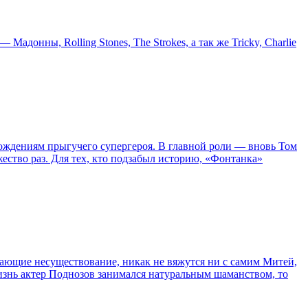
онны, Rolling Stones, The Strokes, а так же Tricky, Charlie
ождениям прыгучего супергероя. В главной роли — вновь Том
жество раз. Для тех, кто подзабыл историю, «Фонтанка»
сывающие несуществование, никак не вяжутся ни с самим Митей,
жизнь актер Поднозов занимался натуральным шаманством, то