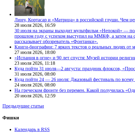
Линч, Кортасар и «Матрица» в российской глуши. Чем ц
28 июля 2026,
16:59
30 июля на экраны выходит мультфильм «Непокой» — по
прошлом году с успехом выступил на ММКФ, а затем на 
рассказывает обозреватель «Фонтанки».
Книги-биографии: 7 ярких текстов о реальных людях от
27 июля 2026,
18:00
«Испания в огне» и 90 лет спустя: Музей истории религ
23 июля 2026,
11:18
Куда пойти 31 июля—2 августа: праздник флоксов, «Про
31 июля 2026,
08:00
Куда пойти 24 — 26 июля: Джазовый фестиваль по всему
24 июля 2026,
08:00
На греческом фронте без перемен. Какой получилась «О
20 июля 2026,
12:59
Предыдущие статьи
Фишки
Календарь в RSS