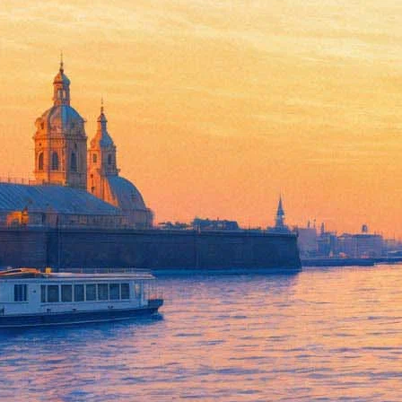
13 октября 2019, воскресенье
20:47:
Шуруповерт и депутат: «Фонтанка» разгадала секрет мемориал
12:49:
Покрутил и отжал. Как Сергей Шнуров попрощался с большой
Архив предыдущих материалов
15 телесериалов августа — выбор «Фон