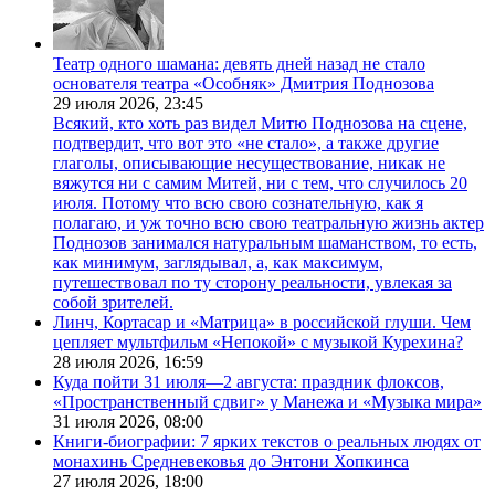
Театр одного шамана: девять дней назад не стало
основателя театра «Особняк» Дмитрия Поднозова
29 июля 2026,
23:45
Всякий, кто хоть раз видел Митю Поднозова на сцене,
подтвердит, что вот это «не стало», а также другие
глаголы, описывающие несуществование, никак не
вяжутся ни с самим Митей, ни с тем, что случилось 20
июля. Потому что всю свою сознательную, как я
полагаю, и уж точно всю свою театральную жизнь актер
Поднозов занимался натуральным шаманством, то есть,
как минимум, заглядывал, а, как максимум,
путешествовал по ту сторону реальности, увлекая за
собой зрителей.
Линч, Кортасар и «Матрица» в российской глуши. Чем
цепляет мультфильм «Непокой» с музыкой Курехина?
28 июля 2026,
16:59
Куда пойти 31 июля—2 августа: праздник флоксов,
«Пространственный сдвиг» у Манежа и «Музыка мира»
31 июля 2026,
08:00
Книги-биографии: 7 ярких текстов о реальных людях от
монахинь Средневековья до Энтони Хопкинса
27 июля 2026,
18:00