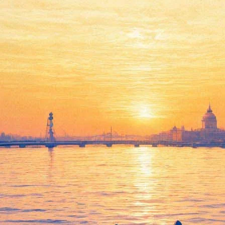
03 февраля 2019, воскресенье
22:25:
Ушел из жизни актер Молодежного театра Анатолий
Артемов
17:12:
Премию Гильдии режиссеров США получил черно-белый
фильм Куарона, вышедший на Netflix
15:55:
Вечеринка закончилась. Децл умер
Архив предыдущих материалов