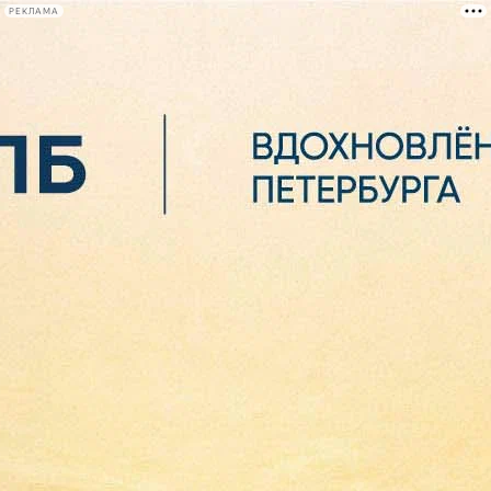
РЕКЛАМА
Афиша Plus
#телегид
Фонтанка.ру
Сегодня:
2026.08.07
05:36
Афиша Plus
кино
спектакли
выставки
концерты
лекции
книги
афиша плюс
новости
+