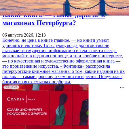
Какие книги — самые дорогие в
магазинах Петербурга?
06 августа 2026, 12:13
Конечно, не цена в книге главное, — но книги умеют
удивлять и ею тоже. Тот случай, когда дороговизна не
вызывает возмущения: информацию и текст почти всегда
можно найти в издания попроще, а то и вообще в интернете,
— но качественная и художественно оформленная книга —
это произведение искусства. «Фонтанка» расспросила
петербургские книжные магазины о том, какие издания на их
полках — самые дорогие, и чем они интересны. Получилась
богатая во всех смыслах подборка.
РЕКЛАМА