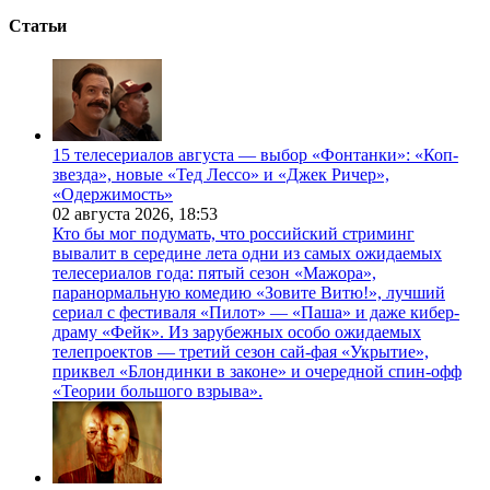
Статьи
15 телесериалов августа — выбор «Фонтанки»: «Коп-
звезда», новые «Тед Лессо» и «Джек Ричер»,
«Одержимость»
02 августа 2026,
18:53
Кто бы мог подумать, что российский стриминг
вывалит в середине лета одни из самых ожидаемых
телесериалов года: пятый сезон «Мажора»,
паранормальную комедию «Зовите Витю!», лучший
сериал с фестиваля «Пилот» — «Паша» и даже кибер-
драму «Фейк». Из зарубежных особо ожидаемых
телепроектов — третий сезон сай-фая «Укрытие»,
приквел «Блондинки в законе» и очередной спин-офф
«Теории большого взрыва».