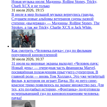
Новая музыка июля: Мадонна, Rolling Stones, Tricky,
Charli XCX и не только
31 июля 2026,
19:15
В июле в мир большой музыки вернулись гранды.
Слушаем новые альбомы ветеранов сцены разной
степени «выдержки» — Мадонны, Rolling Stones, The
Strokes, а так же Tricky, Charlie XCX и Jack White.
Как смотреть «Человека-паука»: гид по фильмам
популярной киновселенной
30 июля 2026,
16:37
31 июля на мировые экраны выходит «Человек-паук:
Новый день» — очередная часть франшизы Marvel,
посвящённая похождениям прыгучего супергероя. В
главной роли — вновь Том Холланд. Это уже четвёртый
фильм, в котором он играет Паука. Но до него сине-
красное трико появлялось на экране множество раз. Для
тех, кто подзабыл историю, «Фонтанка» подготовила
исчерпывающий гид по киновоплощениям человека-
паука!