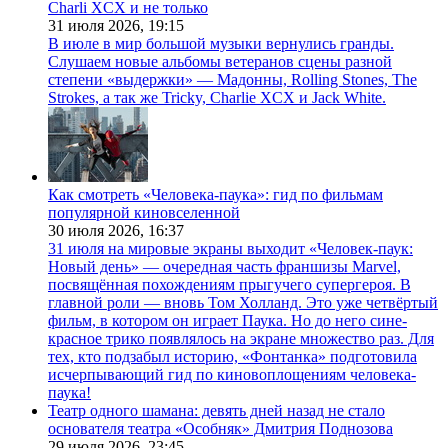
Charli XCX и не только
31 июля 2026,
19:15
В июле в мир большой музыки вернулись гранды.
Слушаем новые альбомы ветеранов сцены разной
степени «выдержки» — Мадонны, Rolling Stones, The
Strokes, а так же Tricky, Charlie XCX и Jack White.
Как смотреть «Человека-паука»: гид по фильмам
популярной киновселенной
30 июля 2026,
16:37
31 июля на мировые экраны выходит «Человек-паук:
Новый день» — очередная часть франшизы Marvel,
посвящённая похождениям прыгучего супергероя. В
главной роли — вновь Том Холланд. Это уже четвёртый
фильм, в котором он играет Паука. Но до него сине-
красное трико появлялось на экране множество раз. Для
тех, кто подзабыл историю, «Фонтанка» подготовила
исчерпывающий гид по киновоплощениям человека-
паука!
Театр одного шамана: девять дней назад не стало
основателя театра «Особняк» Дмитрия Поднозова
29 июля 2026,
23:45