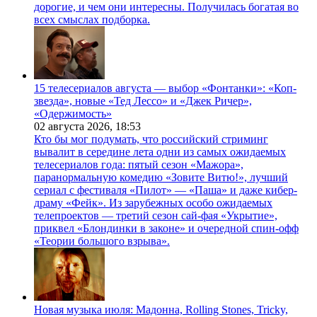
дорогие, и чем они интересны. Получилась богатая во
всех смыслах подборка.
15 телесериалов августа — выбор «Фонтанки»: «Коп-
звезда», новые «Тед Лессо» и «Джек Ричер»,
«Одержимость»
02 августа 2026,
18:53
Кто бы мог подумать, что российский стриминг
вывалит в середине лета одни из самых ожидаемых
телесериалов года: пятый сезон «Мажора»,
паранормальную комедию «Зовите Витю!», лучший
сериал с фестиваля «Пилот» — «Паша» и даже кибер-
драму «Фейк». Из зарубежных особо ожидаемых
телепроектов — третий сезон сай-фая «Укрытие»,
приквел «Блондинки в законе» и очередной спин-офф
«Теории большого взрыва».
Новая музыка июля: Мадонна, Rolling Stones, Tricky,