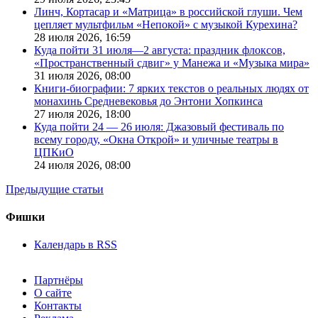
Линч, Кортасар и «Матрица» в российской глуши. Чем
цепляет мультфильм «Непокой» с музыкой Курехина?
28 июля 2026,
16:59
Куда пойти 31 июля—2 августа: праздник флоксов,
«Пространственный сдвиг» у Манежа и «Музыка мира»
31 июля 2026,
08:00
Книги-биографии: 7 ярких текстов о реальных людях от
монахинь Средневековья до Энтони Хопкинса
27 июля 2026,
18:00
Куда пойти 24 — 26 июля: Джазовый фестиваль по
всему городу, «Окна Открой» и уличные театры в
ЦПКиО
24 июля 2026,
08:00
Предыдущие статьи
Фишки
Календарь в RSS
Партнёры
О сайте
Контакты