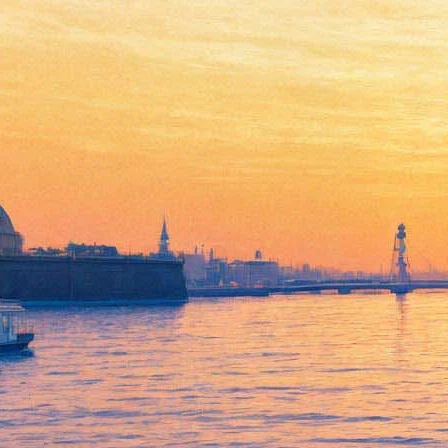
19 сентября 2017, вторник
17:03:
Штутгартская опера покажет неоконченную постановку
Серебренникова
15:07:
Linkin Park выпустили видеоклип One More Light памяти
Честера Бэннингтона
14:52:
На Большой Конюшенной откроется новое театральное
пространство
03:20:
Сергей Шнуров встретится со зрителями фильма о себе
Архив предыдущих материалов