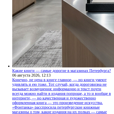
Какие книги — самые дорогие в магазинах Петербурга?
06 августа 2026,
12:13
Конечно, не цена в книге главное, — но книги умеют
удивлять и ею тоже. Тот случай, когда дороговизна не
вызывает возмущения: информацию и текст почти
всегда можно найти в издания попроще, а то и вообще в
интернете, — но качественная и художественно
оформленная книга — это произведение искусства.
«Фонтанка» расспросила петербургские книжные
магазины о том, какие издания на их полках — самые