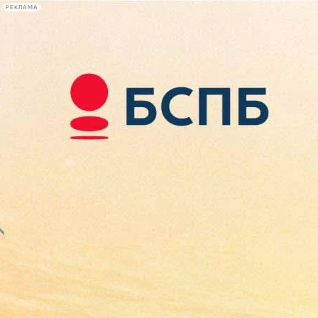
РЕКЛАМА
Афиша Plus
#телегид
Фонтанка.ру
Сегодня:
2026.08.07
09:59
Афиша Plus
кино
спектакли
выставки
концерты
лекции
книги
афиша плюс
новости
+