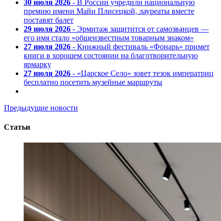
30 июля 2026
- В России учредили национальную
премию имени Майи Плисецкой, лауреаты вместе
поставят балет
29 июля 2026
- Эрмитаж защитится от самозванцев —
его имя стало «общеизвестным товарным знаком»
27 июля 2026
- Книжный фестиваль «Фонарь» примет
книги в хорошем состоянии на благотворительную
ярмарку
27 июля 2026
- «Царское Село» зовет тезок императриц
бесплатно посетить музейные маршруты
Предыдущие новости
Статьи