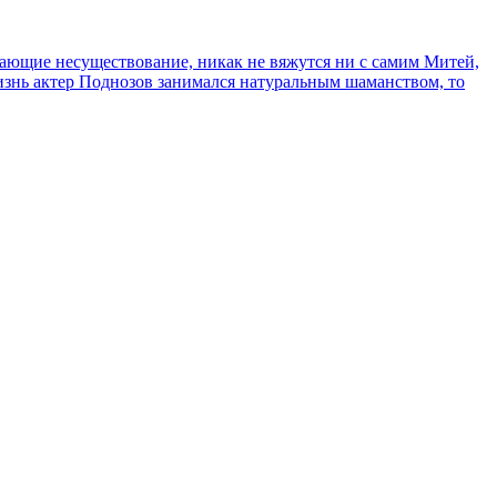
сывающие несуществование, никак не вяжутся ни с самим Митей,
жизнь актер Поднозов занимался натуральным шаманством, то