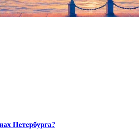
иссеры, художники и операторы. Режиссер документального теа
л Чащин – об актерском существовании. Полную программу отк
нах Петербурга?