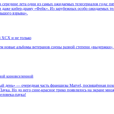
в середине лета одни из самых ожидаемых телесериалов года: 
 даже кибер-драму «Фейк». Из зарубежных особо ожидаемых тел
льшого взрыва».
li XCX и не только
новые альбомы ветеранов сцены разной степени «выдержки» — Мад
рной киновселенной
ый день» — очередная часть франшизы Marvel, посвящённая пох
Паука. Но до него сине-красное трико появлялось на экране мно
еловека-паука!