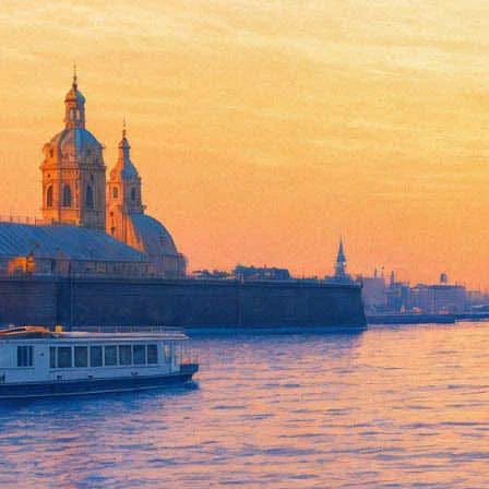
На Большой Конюшенной откр
19 сентября 2017,
14:52
Версия для печати
Создатели физического театра PG Progect, авторы пластическ
собственную театральную площадку в центре Петербурга. Обе
«Реzиденция» запланировано на 23 и 24 сентября.
Танцзал в 230 квадратных метров на Большой Конюшенной, 2В 
площадки – открытое пространство для независимых коллектив
постановщиков, обещают собрать не только спектакли, но и лек
«Мы столкнулись с проблемой — в Петербурге не такой уж и б
дорого, либо далеко от центра. Мы поставили задачу создать ло
режиссеров и студентов», – рассказывает создатель PG Progect
В день открытия, 23 сентября, театр PG Progect представит п
мир с сумасшедшим поездом, с которого пытается сойти главный