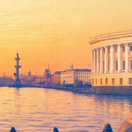
транство
сийской программы прошлого Open Look, открывают
ктивы и студентов. Открытие нового пространства
ми для артистов, холлом и лаунж-зоной для зрителей. Формат
ста, принимая заявки от петербургских артистов и
развитие современного перформативного искусства. Либо
торых уже есть имя, но окажется доступна для молодых
евина «Желтая стрела». В ней автор сравнивает современный