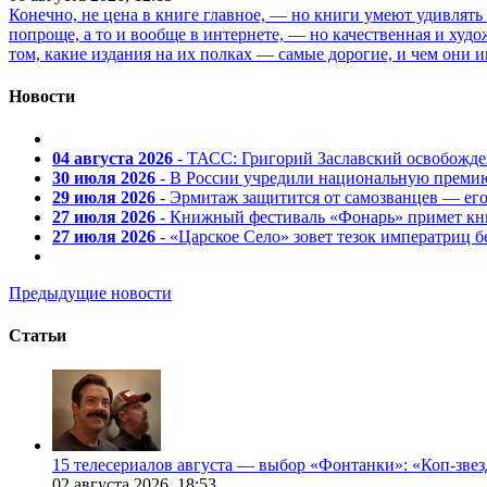
Конечно, не цена в книге главное, — но книги умеют удивлять
попроще, а то и вообще в интернете, — но качественная и ху
том, какие издания на их полках — самые дорогие, и чем они и
Новости
04 августа 2026
- ТАСС: Григорий Заславский освобожд
30 июля 2026
- В России учредили национальную премию
29 июля 2026
- Эрмитаж защитится от самозванцев — ег
27 июля 2026
- Книжный фестиваль «Фонарь» примет кни
27 июля 2026
- «Царское Село» зовет тезок императриц 
Предыдущие новости
Статьи
15 телесериалов августа — выбор «Фонтанки»: «Коп-зве
02 августа 2026,
18:53