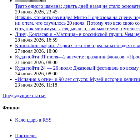
Театр одного шамана: девять дней назад не стало основа
29 июля 2026,
23:45
Всякий, кто хоть раз видел Митю Поднозова на сцене, по
ни с тем, что случилось 20 июля. Потому что всю свою 
есть, как минимум, заглядывал, а, как максимум, путешест
Линч, Кортасар и «Матрица» в российской глуши. Чем ц
28 июля 2026,
16:59
Книги-биографии: 7 ярких текстов о реальных людях от
27 июля 2026,
18:00
Куда пойти 31 июля—2 августа: праздник флоксов, «Про
31 июля 2026,
08:00
Куда пойти 24 — 26 июля: Джазовый фестиваль по всему
24 июля 2026,
08:00
«Испания в огне» и 90 лет спустя: Музей истории религ
23 июля 2026,
11:18
Предыдущие статьи
Фишки
Календарь в RSS
Партнёры