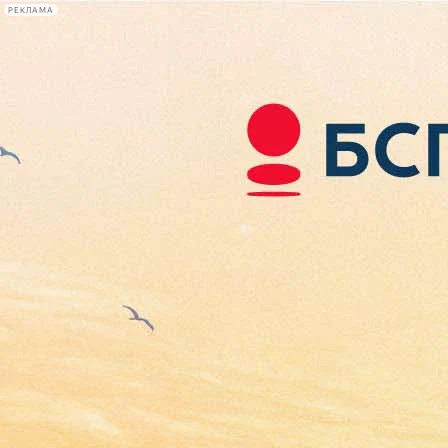
РЕКЛАМА
Афиша Plus
#телегид
Фонтанка.ру
Сегодня:
2026.08.06
22:24
Афиша Plus
кино
спектакли
выставки
концерты
лекции
книги
афиша плюс
новости
+