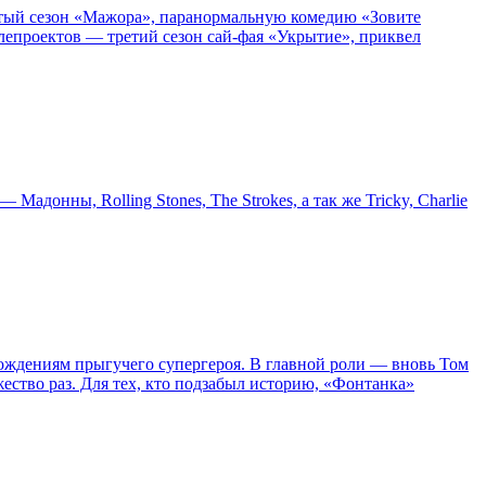
пятый сезон «Мажора», паранормальную комедию «Зовите
епроектов — третий сезон сай-фая «Укрытие», приквел
онны, Rolling Stones, The Strokes, а так же Tricky, Charlie
ождениям прыгучего супергероя. В главной роли — вновь Том
жество раз. Для тех, кто подзабыл историю, «Фонтанка»