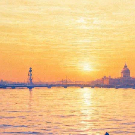
оется новое театральное прос
ого спектакля «Превращение» по Кафке и видные участники рос
щают собрать под одной крышей независимые театральные колле
переоборудовали в театральную площадку со сценой и гримерка
ов и исполнителей. В афише, которую уже формируют хозяева ме
ции, мастер-классы и творческие встречи.
ольшой выбор театральных площадок для тех, кто направлен на 
кацию, которая будет не только отвечать запросам театров, у ко
 и худрук «Реzиденции» Наталья Беспалова.
ремьеру спектакля «Проводник» по мотивам повести Виктора Пел
 герой. Начало показа – в 20:00.