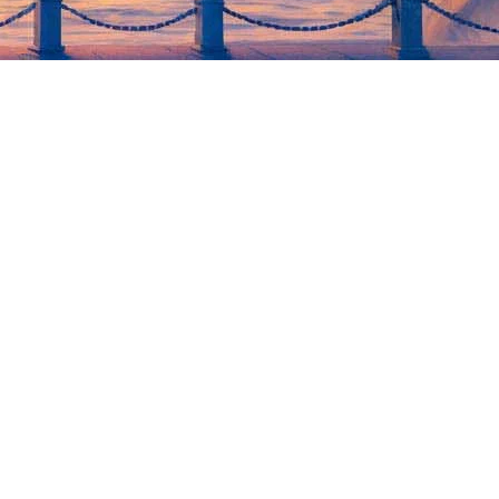
тра Михаил Патласов расскажет о соотнесении традиции
рытия площадки можно увидеть
в официальной группе