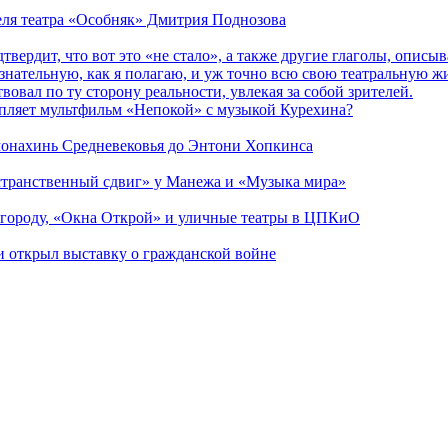
теля театра «Особняк» Дмитрия Поднозова
дтвердит, что вот это «не стало», а также другие глаголы, опи
сознательную, как я полагаю, и уж точно всю свою театральную 
вовал по ту сторону реальности, увлекая за собой зрителей.
епляет мультфильм «Непокой» с музыкой Курехина?
 монахинь Средневековья до Энтони Хопкинса
странственный сдвиг» у Манежа и «Музыка мира»
 городу, «Окна Открой» и уличные театры в ЦПКиО
ии открыл выставку о гражданской войне