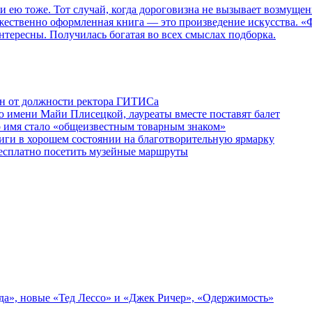
 и ею тоже. Тот случай, когда дороговизна не вызывает возмуще
дожественно оформленная книга — это произведение искусства. 
нтересны. Получилась богатая во всех смыслах подборка.
ен от должности ректора ГИТИСа
 имени Майи Плисецкой, лауреаты вместе поставят балет
о имя стало «общеизвестным товарным знаком»
ги в хорошем состоянии на благотворительную ярмарку
бесплатно посетить музейные маршруты
зда», новые «Тед Лессо» и «Джек Ричер», «Одержимость»