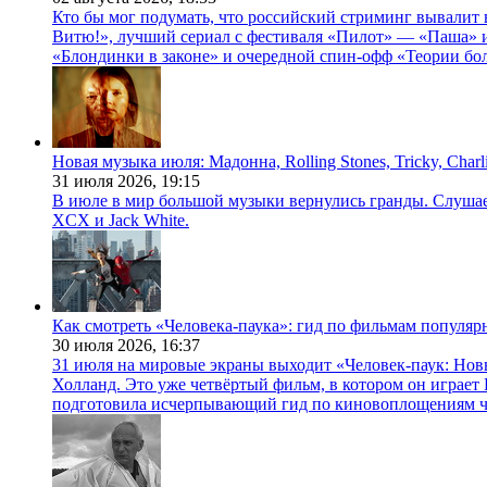
Кто бы мог подумать, что российский стриминг вывалит 
Витю!», лучший сериал с фестиваля «Пилот» — «Паша» и
«Блондинки в законе» и очередной спин-офф «Теории бо
Новая музыка июля: Мадонна, Rolling Stones, Tricky, Char
31 июля 2026,
19:15
В июле в мир большой музыки вернулись гранды. Слушаем 
XCX и Jack White.
Как смотреть «Человека-паука»: гид по фильмам популя
30 июля 2026,
16:37
31 июля на мировые экраны выходит «Человек-паук: Нов
Холланд. Это уже четвёртый фильм, в котором он играет 
подготовила исчерпывающий гид по киновоплощениям ч