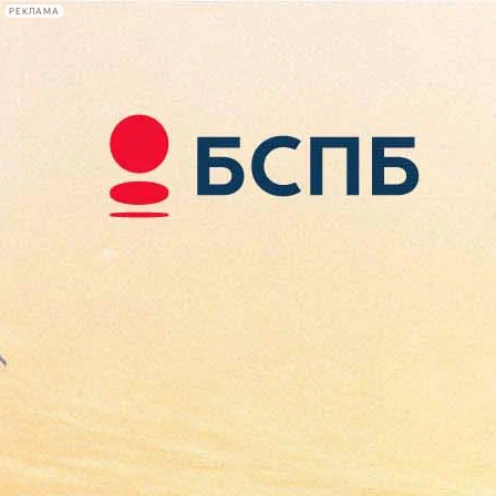
РЕКЛАМА
Афиша Plus
#телегид
Фонтанка.ру
Сегодня:
2026.08.07
08:12
Афиша Plus
кино
спектакли
выставки
концерты
лекции
книги
афиша плюс
новости
+