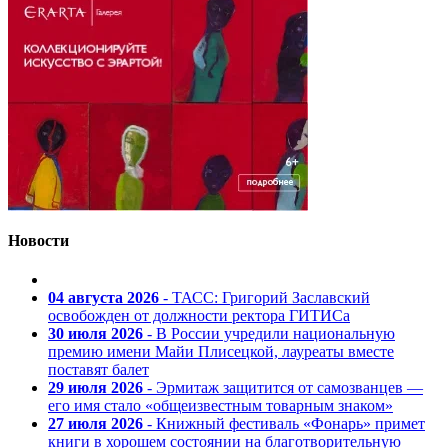
Новости
04 августа 2026
- ТАСС: Григорий Заславский
освобожден от должности ректора ГИТИСа
30 июля 2026
- В России учредили национальную
премию имени Майи Плисецкой, лауреаты вместе
поставят балет
29 июля 2026
- Эрмитаж защитится от самозванцев —
его имя стало «общеизвестным товарным знаком»
27 июля 2026
- Книжный фестиваль «Фонарь» примет
книги в хорошем состоянии на благотворительную