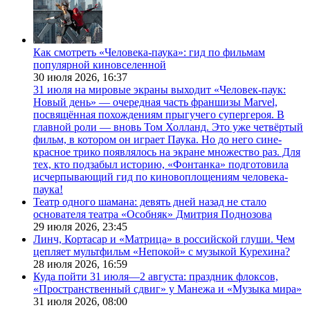
Как смотреть «Человека-паука»: гид по фильмам
популярной киновселенной
30 июля 2026,
16:37
31 июля на мировые экраны выходит «Человек-паук:
Новый день» — очередная часть франшизы Marvel,
посвящённая похождениям прыгучего супергероя. В
главной роли — вновь Том Холланд. Это уже четвёртый
фильм, в котором он играет Паука. Но до него сине-
красное трико появлялось на экране множество раз. Для
тех, кто подзабыл историю, «Фонтанка» подготовила
исчерпывающий гид по киновоплощениям человека-
паука!
Театр одного шамана: девять дней назад не стало
основателя театра «Особняк» Дмитрия Поднозова
29 июля 2026,
23:45
Линч, Кортасар и «Матрица» в российской глуши. Чем
цепляет мультфильм «Непокой» с музыкой Курехина?
28 июля 2026,
16:59
Куда пойти 31 июля—2 августа: праздник флоксов,
«Пространственный сдвиг» у Манежа и «Музыка мира»
31 июля 2026,
08:00