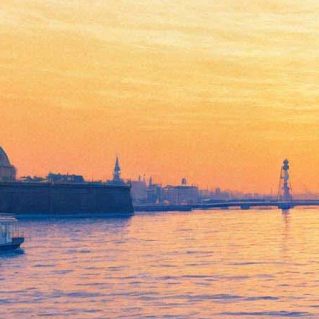
14 сентября 2017, четверг
23:55:
Женская логика
18:38:
На экранах «Мама» Аронофски: Bad can be best
15:43:
«Детская кинолаборатория»: профессий много, но
прекрасней всех - кино
10:00:
Что смотреть на «Послании к человеку»: выбор
«Фонтанки»
01:14:
Во дворах Капеллы зазвучит музыка
00:46:
Основателю гламура посвятили новую выставку в
Театральном музее
00:37:
На «Ленфильме» бесплатно покажут фильм ученицы
Сокурова
Архив предыдущих материалов