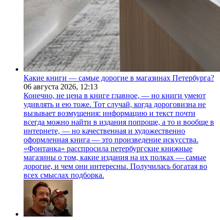
Какие книги — самые дорогие в магазинах Петербурга?
06 августа 2026,
12:13
Конечно, не цена в книге главное, — но книги умеют
удивлять и ею тоже. Тот случай, когда дороговизна не
вызывает возмущения: информацию и текст почти
всегда можно найти в издания попроще, а то и вообще в
интернете, — но качественная и художественно
оформленная книга — это произведение искусства.
«Фонтанка» расспросила петербургские книжные
магазины о том, какие издания на их полках — самые
дорогие, и чем они интересны. Получилась богатая во
всех смыслах подборка.