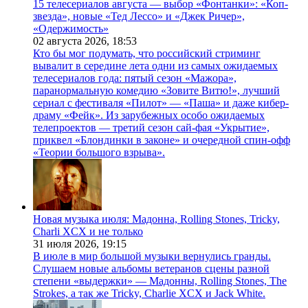
15 телесериалов августа — выбор «Фонтанки»: «Коп-
звезда», новые «Тед Лессо» и «Джек Ричер»,
«Одержимость»
02 августа 2026,
18:53
Кто бы мог подумать, что российский стриминг
вывалит в середине лета одни из самых ожидаемых
телесериалов года: пятый сезон «Мажора»,
паранормальную комедию «Зовите Витю!», лучший
сериал с фестиваля «Пилот» — «Паша» и даже кибер-
драму «Фейк». Из зарубежных особо ожидаемых
телепроектов — третий сезон сай-фая «Укрытие»,
приквел «Блондинки в законе» и очередной спин-офф
«Теории большого взрыва».
Новая музыка июля: Мадонна, Rolling Stones, Tricky,
Charli XCX и не только
31 июля 2026,
19:15
В июле в мир большой музыки вернулись гранды.
Слушаем новые альбомы ветеранов сцены разной
степени «выдержки» — Мадонны, Rolling Stones, The
Strokes, а так же Tricky, Charlie XCX и Jack White.