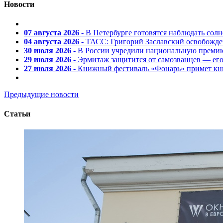
Новости
07 августа 2026
- В Петербурге готовятся наблюдать солн
04 августа 2026
- ТАСС: Григорий Заславский освобожд
30 июля 2026
- В России учредили национальную премию
29 июля 2026
- Эрмитаж защитится от самозванцев — ег
27 июля 2026
- Книжный фестиваль «Фонарь» примет кни
Предыдущие новости
Статьи