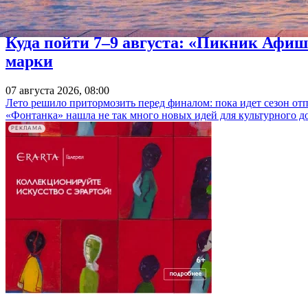
Куда пойти 7–9 августа: «Пикник Афиш
марки
07 августа 2026, 08:00
Лето решило притормозить перед финалом: пока идет сезон от
«Фонтанка» нашла не так много новых идей для культурного д
РЕКЛАМА