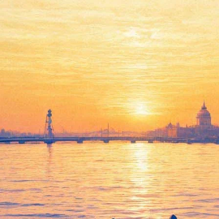
ирк в ритме джаза, бал балетных сказок, ночь мультфильмов