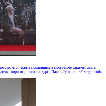
и потому, что первые показанные в программе фильмы сняты
теля жюри игрового конкурса Павла Лунгина: «Я хочу, чтобы