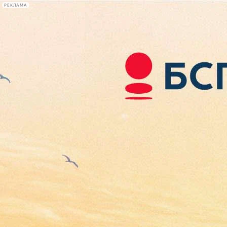
РЕКЛАМА
Афиша Plus
#телегид
Фонтанка.ру
Сегодня:
2026.08.08
01:04
Афиша Plus
кино
спектакли
выставки
концерты
лекции
книги
афиша плюс
новости
+