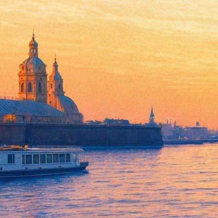
17 февраля 2017, пятница
16:44:
Малкольм МакДауэлл сыграет Штрауса в нацистской драме
15:28:
Петербуржцам покажут мозг гения и скелет на велосипеде
15:25:
Бенедикт Камбербэтч сыграет в новой экранизации Би-би-си
13:05:
Бонни и Клайд встретятся снова на «Оскаре»
04:27:
Куда пойти 17-19 февраля: Вечер света, выставка Шемякина, ц
Архив предыдущих материалов