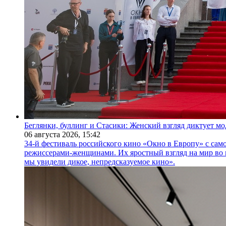
Беглянки, буллинг и Стасики: Женский взгляд диктует м
06 августа 2026,
15:42
34-й фестиваль российского кино «Окно в Европу» с само
режиссерами-женщинами. Их яростный взгляд на мир во 
мы увидели дикое, непредсказуемое кино».