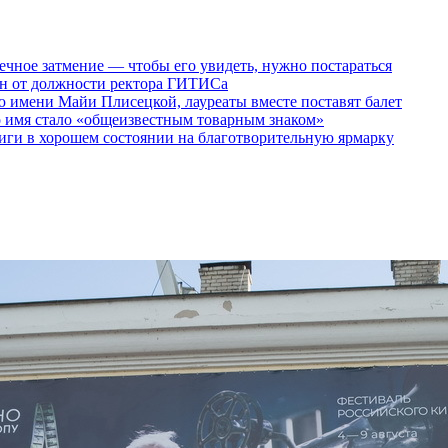
ечное затмение — чтобы его увидеть, нужно постараться
ен от должности ректора ГИТИСа
 имени Майи Плисецкой, лауреаты вместе поставят балет
о имя стало «общеизвестным товарным знаком»
ги в хорошем состоянии на благотворительную ярмарку