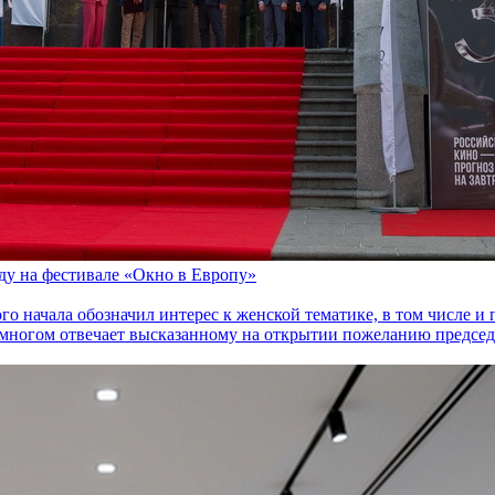
оду на фестивале «Окно в Европу»
го начала обозначил интерес к женской тематике, в том числе 
многом отвечает высказанному на открытии пожеланию председа