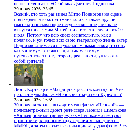
основателя театра «Особняк» Дмитрия Поднозова
29 июля 2026,
23:45
Всякий, кто хоть раз видел Митю Поднозова на сцене,
подтвердит, что вот это «не стало», а также другие
глаголы, описывающие несуществование, никак не
вяжутся ни с самим Митей, ни с тем, что случилось 20
июля. Потому что всю свою сознательную, как я
полагаю, и уж точно всю свою театральную жизнь актер
Поднозов занимался натуральным шаманством, то есть,
как минимум, заглядывал, а, как максимум,
путешествовал по ту сторону реальности, увлекая за
собой зрителей.
Линч, Кортасар и «Матрица» в российской глуши. Чем
цепляет мультфильм «Непокой» с музыкой Курехина?
28 июля 2026,
16:59
30 июля на экраны выходит мультфильм «Непокой» —
полнометражный дебют режиссера Леонида Шмелькова.
«Анимационный триллер», как «Непокой» аттестуют
прокатчики, в прошлом году с успехом выступил на
ММКФ, а затем на смотре анимации «Суздальфест». Чем