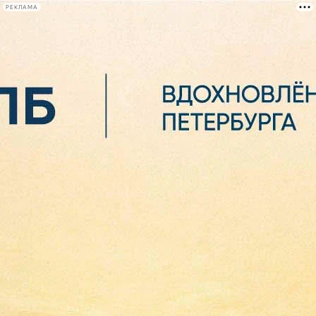
РЕКЛАМА
Афиша Plus
#телегид
Фонтанка.ру
Сегодня:
2026.08.06
07:06
Афиша Plus
кино
спектакли
выставки
концерты
лекции
книги
афиша плюс
новости
+