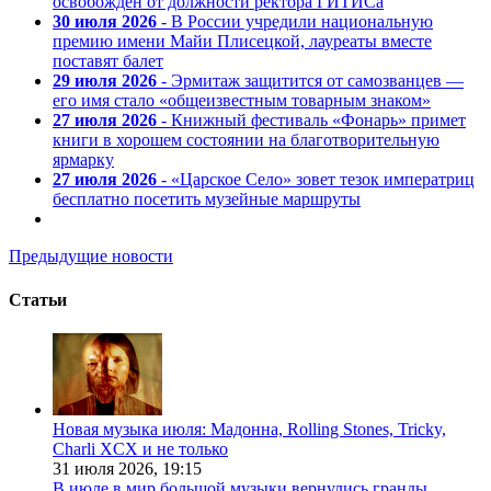
освобожден от должности ректора ГИТИСа
30 июля 2026
- В России учредили национальную
премию имени Майи Плисецкой, лауреаты вместе
поставят балет
29 июля 2026
- Эрмитаж защитится от самозванцев —
его имя стало «общеизвестным товарным знаком»
27 июля 2026
- Книжный фестиваль «Фонарь» примет
книги в хорошем состоянии на благотворительную
ярмарку
27 июля 2026
- «Царское Село» зовет тезок императриц
бесплатно посетить музейные маршруты
Предыдущие новости
Статьи
Новая музыка июля: Мадонна, Rolling Stones, Tricky,
Charli XCX и не только
31 июля 2026,
19:15
В июле в мир большой музыки вернулись гранды.