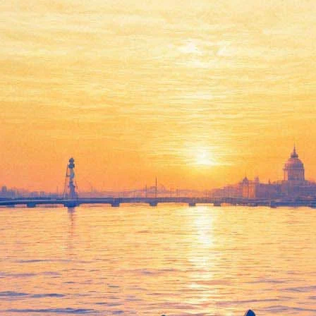
06 февраля 2015, пятница
17:07:
Вице-губернатор Санкт-Петербурга Александр Говорунов
вошел в состав Попечительского совета Михайловского
театра
02:31:
Ferrari Алена Делона, считавшаяся утраченной, будет
выставлена на аукцион в Париже
02:04:
Машина и ее человек
Архив предыдущих материалов