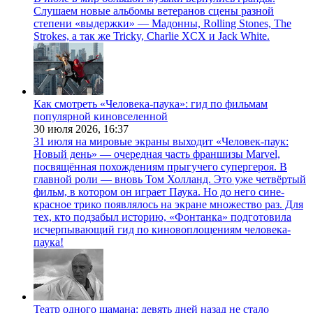
Слушаем новые альбомы ветеранов сцены разной
степени «выдержки» — Мадонны, Rolling Stones, The
Strokes, а так же Tricky, Charlie XCX и Jack White.
Как смотреть «Человека-паука»: гид по фильмам
популярной киновселенной
30 июля 2026,
16:37
31 июля на мировые экраны выходит «Человек-паук:
Новый день» — очередная часть франшизы Marvel,
посвящённая похождениям прыгучего супергероя. В
главной роли — вновь Том Холланд. Это уже четвёртый
фильм, в котором он играет Паука. Но до него сине-
красное трико появлялось на экране множество раз. Для
тех, кто подзабыл историю, «Фонтанка» подготовила
исчерпывающий гид по киновоплощениям человека-
паука!
Театр одного шамана: девять дней назад не стало