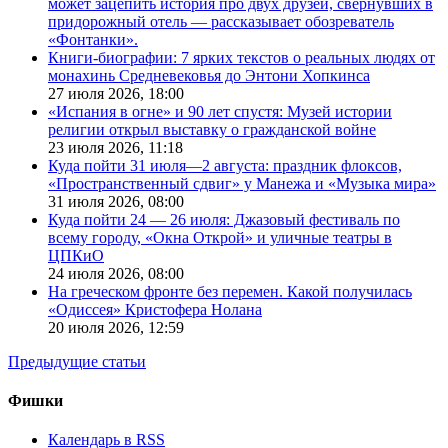
может зацепить история про двух друзей, свернувших в
придорожный отель — рассказывает обозреватель
«Фонтанки».
Книги-биографии: 7 ярких текстов о реальных людях от
монахинь Средневековья до Энтони Хопкинса
27 июля 2026,
18:00
«Испания в огне» и 90 лет спустя: Музей истории
религии открыл выставку о гражданской войне
23 июля 2026,
11:18
Куда пойти 31 июля—2 августа: праздник флоксов,
«Пространственный сдвиг» у Манежа и «Музыка мира»
31 июля 2026,
08:00
Куда пойти 24 — 26 июля: Джазовый фестиваль по
всему городу, «Окна Открой» и уличные театры в
ЦПКиО
24 июля 2026,
08:00
На греческом фронте без перемен. Какой получилась
«Одиссея» Кристофера Нолана
20 июля 2026,
12:59
Предыдущие статьи
Фишки
Календарь в RSS