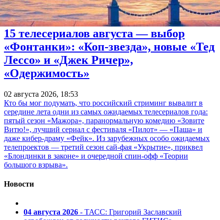
15 телесериалов августа — выбор
«Фонтанки»: «Коп-звезда», новые «Тед
Лессо» и «Джек Ричер»,
«Одержимость»
02 августа 2026, 18:53
Кто бы мог подумать, что российский стриминг вывалит в
середине лета одни из самых ожидаемых телесериалов года:
пятый сезон «Мажора», паранормальную комедию «Зовите
Витю!», лучший сериал с фестиваля «Пилот» — «Паша» и
даже кибер-драму «Фейк». Из зарубежных особо ожидаемых
телепроектов — третий сезон сай-фая «Укрытие», приквел
«Блондинки в законе» и очередной спин-офф «Теории
большого взрыва».
Новости
04 августа 2026
- ТАСС: Григорий Заславский