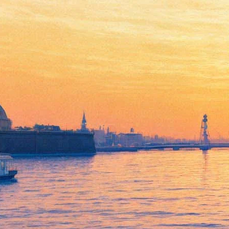
В России снимут фильм о
«группах смерти».
Участвуют оператор
«Дылды» и Алексей
Серебряков
25 августа 2020,
13:32
Версия для печати
Актриса и продюсер Алиса Хазанова снимет фильм о
«группах смерти», администраторы которых склоняли
подростков к суициду. Лента получила рабочее название
«Белый список» (18+), историю придумал сценарист Роман
Волобуев, а оператором согласилась выступить Ксения