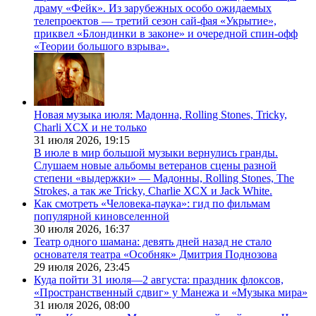
драму «Фейк». Из зарубежных особо ожидаемых
телепроектов — третий сезон сай-фая «Укрытие»,
приквел «Блондинки в законе» и очередной спин-офф
«Теории большого взрыва».
Новая музыка июля: Мадонна, Rolling Stones, Tricky,
Charli XCX и не только
31 июля 2026,
19:15
В июле в мир большой музыки вернулись гранды.
Слушаем новые альбомы ветеранов сцены разной
степени «выдержки» — Мадонны, Rolling Stones, The
Strokes, а так же Tricky, Charlie XCX и Jack White.
Как смотреть «Человека-паука»: гид по фильмам
популярной киновселенной
30 июля 2026,
16:37
Театр одного шамана: девять дней назад не стало
основателя театра «Особняк» Дмитрия Поднозова
29 июля 2026,
23:45
Куда пойти 31 июля—2 августа: праздник флоксов,
«Пространственный сдвиг» у Манежа и «Музыка мира»
31 июля 2026,
08:00