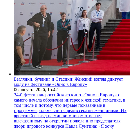
Беглянки, буллинг и Стасики: Женский взгляд диктует
моду на фестивале «Окно в Европу»
06 августа 2026,
15:42
34-й фестиваль российского кино «Окно в Европу» с
самого начала обозначил интерес к женской тематике, в
том числе и потому, что первые показанные в
программе фильмы сняты режиссерами-женщинами. Их
яростный взгляд на мир во многом отвечает
высказанному на открытии пожеланию председателя
жюри игрового конкурса Павла Лунгина: «Я хочу,