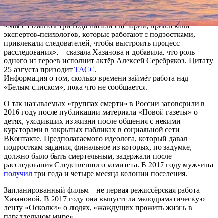
Середа, снявшая «Дылду» Кантемира Балагова. Об этом стало
известно на питчинге в министерстве культуры.
«Мы с Романом три года писали сценарий, привлекали
экспертов-психологов, которые работают с подростками,
привлекали следователей, чтобы выстроить процесс
расследования», – сказала Хазанова и добавила, что роль
одного из героев исполнит актёр Алексей Серебряков. Цитату
25 августа приводит
ТАСС
.
Информация о том, сколько времени займёт работа над
«Белым списком», пока что не сообщается.
О так называемых «группах смерти» в России заговорили в
2016 году после публикации материала «Новой газеты» о
детях, уходивших из жизни после общения с некими
кураторами в закрытых пабликах в социальной сети
ВКонтакте. Предполагаемого идеолога, который давал
подросткам задания, финальное из которых, по задумке,
должно было быть смертельным, задержали после
расследования Следственного комитета. В 2017 году мужчина
получил
три года и четыре месяца колонии поселения.
Запланированный фильм – не первая режиссёрская работа
Хазановой. В 2017 году она выпустила мелодраматическую
ленту «Осколки» о людях, «жаждущих прожить жизнь в
параллельном мире».