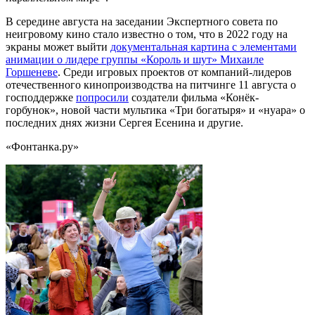
В середине августа на заседании Экспертного совета по
неигровому кино стало известно о том, что в 2022 году на
экраны может выйти
документальная картина с элементами
анимации о лидере группы «Король и шут» Михаиле
Горшеневе
. Среди игровых проектов от компаний-лидеров
отечественного кинопроизводства на питчинге 11 августа о
господдержке
попросили
создатели фильма «Конёк-
горбунок», новой части мультика «Три богатыря» и «нуара» о
последних днях жизни Сергея Есенина и другие.
«Фонтанка.ру»