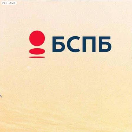
РЕКЛАМА
Афиша Plus
#телегид
Фонтанка.ру
Сегодня:
2026.08.08
22:32
Афиша Plus
кино
спектакли
выставки
концерты
лекции
книги
афиша плюс
новости
+