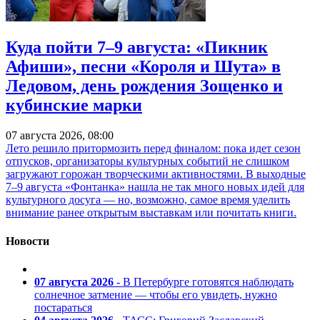
Куда пойти 7–9 августа: «Пикник
Афиши», песни «Короля и Шута» в
Ледовом, день рождения Зощенко и
кубинские марки
07 августа 2026, 08:00
Лето решило притормозить перед финалом: пока идет сезон
отпусков, организаторы культурных событий не слишком
загружают горожан творческими активностями. В выходные
7–9 августа «Фонтанка» нашла не так много новых идей для
культурного досуга — но, возможно, самое время уделить
внимание ранее открытым выставкам или почитать книги.
Новости
07 августа 2026
- В Петербурге готовятся наблюдать
солнечное затмение — чтобы его увидеть, нужно
постараться