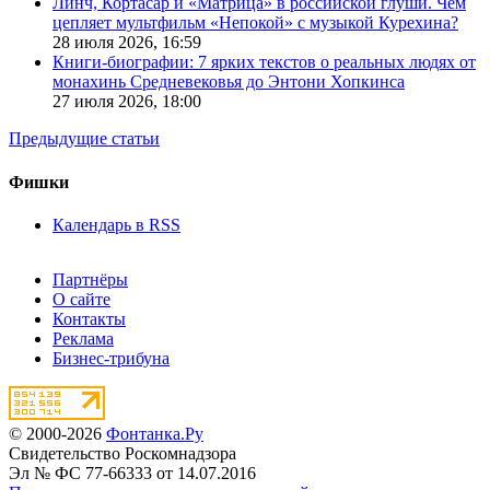
Линч, Кортасар и «Матрица» в российской глуши. Чем
цепляет мультфильм «Непокой» с музыкой Курехина?
28 июля 2026,
16:59
Книги-биографии: 7 ярких текстов о реальных людях от
монахинь Средневековья до Энтони Хопкинса
27 июля 2026,
18:00
Предыдущие статьи
Фишки
Календарь в RSS
Партнёры
О сайте
Контакты
Реклама
Бизнес-трибуна
© 2000-2026
Фонтанка.Ру
Свидетельство Роскомнадзора
Эл № ФС 77-66333 от 14.07.2016