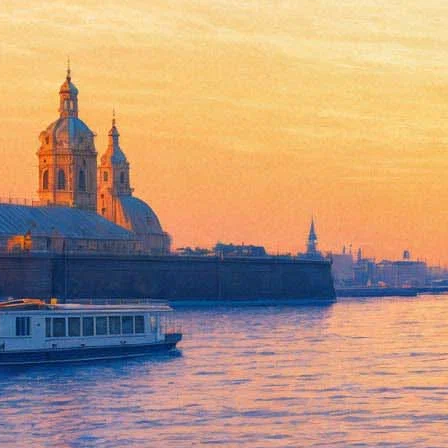
Голливуд накрыла волна перен
космосе, «Мулан» вновь остал
24 июля 2020,
13:57
Версия для печати
Компания Disney объявила о переносе дат релизов новых лент.
картину, которая должна была появиться на экранах уже в авгу
По сообщению
Digital Spy
, такое решение студия приняла, что
стало ясно, что мы больше не можем говорить о точных датах, 
представители Disney.
Скорректированный график опубликовало издание
Variety
. Сог
2024 года, а ещё два фильма серии зрители увидят в декабре 2
планы создателей, поблагодарил поклонников за поддержку и п
декабря 2023 года.