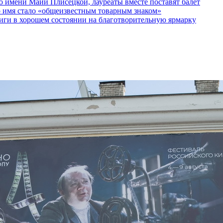
 имени Майи Плисецкой, лауреаты вместе поставят балет
о имя стало «общеизвестным товарным знаком»
ги в хорошем состоянии на благотворительную ярмарку