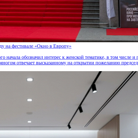
оду на фестивале «Окно в Европу»
го начала обозначил интерес к женской тематике, в том числе 
многом отвечает высказанному на открытии пожеланию председа