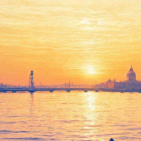
осов. Коронавирус встал на пу
ась ни с чем
 Продолжения «Звёздных войн» и «Аватара» отложили на год из-
сте этого года, сдвинули на неопределённый срок.
бы потом показать ленты как можно большему количеству зрителе
когда речь заходит о выпуске фильмов во время этого глобально
ласно информации портала, вторая часть «Аватара» Джеймса Кэме
026 и 2028 годов. В послании, опубликованном в
Twitter
самим реж
опросил их оставаться в безопасности. Планируется, что первая