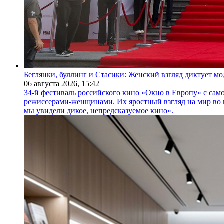
Беглянки, буллинг и Стасики: Женский взгляд диктует м
06 августа 2026,
15:42
34-й фестиваль российского кино «Окно в Европу» с само
режиссерами-женщинами. Их яростный взгляд на мир во 
мы увидели дикое, непредсказуемое кино».