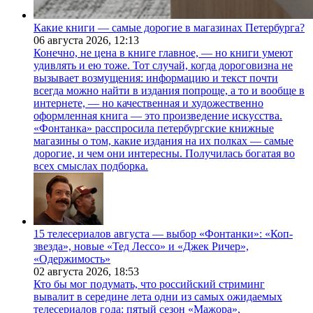
Какие книги — самые дорогие в магазинах Петербурга?
06 августа 2026,
12:13
Конечно, не цена в книге главное, — но книги умеют
удивлять и ею тоже. Тот случай, когда дороговизна не
вызывает возмущения: информацию и текст почти
всегда можно найти в издания попроще, а то и вообще в
интернете, — но качественная и художественно
оформленная книга — это произведение искусства.
«Фонтанка» расспросила петербургские книжные
магазины о том, какие издания на их полках — самые
дорогие, и чем они интересны. Получилась богатая во
всех смыслах подборка.
15 телесериалов августа — выбор «Фонтанки»: «Коп-
звезда», новые «Тед Лессо» и «Джек Ричер»,
«Одержимость»
02 августа 2026,
18:53
Кто бы мог подумать, что российский стриминг
вывалит в середине лета одни из самых ожидаемых
телесериалов года: пятый сезон «Мажора»,