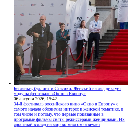
Беглянки, буллинг и Стасики: Женский взгляд диктует
моду на фестивале «Окно в Европу»
06 августа 2026,
15:42
34-й фестиваль российского кино «Окно в Европу» с
самого начала обозначил интерес к женской тематике, в
том числе и потому, что первые показанные в
программе фильмы сняты режиссерами-женщинами. Их
яростный взгляд на мир во многом отвечает