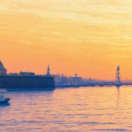
Сегодня в эфире
#безантракта: лекция о
«Зените», мастер-класс по
живописи акрилом, письма
Тургенева и Виардо, концерт
на Луне
30 мая 2020,
08:32
Версия для печати
Субботний день проведем на
tv.fontanka.ru
со вкусом: спорт в
этот раз у нас только теоретический. В 13.00 спортивный
комментатор и обозреватель «Фонтанки» Федор Погорелов