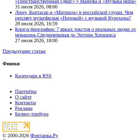
«Пространственный сдвиг» у Манежа и «Музыка мира»
31 июля 2026,
08:00
Линч, Кортасар и «Матрица» в российской глуши. Чем
цепляет мультфильм «Непокой» с музыкой Курехина?
28 июля 2026,
16:59
Книги-биографии: 7 ярких текстов о реальных людях от
монахинь Средневековья до Энтони Хопкинса
27 июля 2026,
18:00
Предыдущие статьи
Фишки
Календарь в RSS
Партнёры
О сайте
Контакты
Реклама
Бизнес-трибуна
© 2000-2026
Фонтанка.Ру