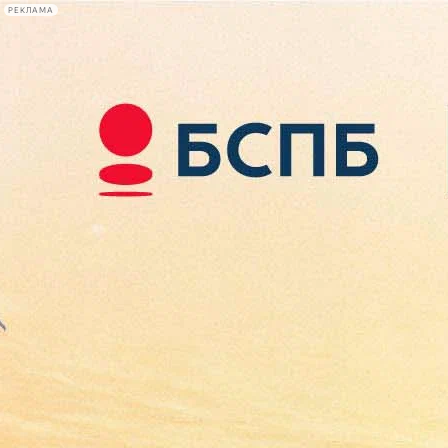
РЕКЛАМА
Афиша Plus
#телегид
Фонтанка.ру
Сегодня:
2026.08.09
13:58
Афиша Plus
кино
спектакли
выставки
концерты
лекции
книги
афиша плюс
новости
+