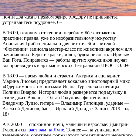
уже в статусе лектора и экскурсовода своего бюро «Тихий
ход»
расскажет о тренерах «Зенита»
и всей подноготной
петербургского футбола. Лекция ожидается продолжительная,
почти два часа в прямом эфире (Федору не привыкать),
устраивайтесь поудобнее. 6+
В 16.00, отдохнув от теории, перейдем #безантракта к
практике: правда, уже по изобразительному искусству.
Анастасия Гриб специально для читателей и зрителей
«Фонтанки» записала мастер-класс по живописи акрилом для
начинающих. Берите краски, холст, будем рисовать «Ирисы»
Ван Гога. Понравится — работы других художников научат
воспроизводить в арт-мастерских Театральной ПРОСТО. 0+
В 18.00 — время любви и страсти. Актриса и сценарист
Марина Лисовец представляет вокально-эпистолярный микс
«Одержимость» по письмам Ивана Тургенева и певицы
Полины Виардо. История любви развернется под музыку в
стиле джаз. Вокал — Ольга Годунова, фортепиано —
Владимир Луизо, гитара — Владимир Гапонцев, ударные —
Алексей Денисов, бас — Ираклий Долидзе. Запись 2019 года.
18+
А в 20.00 — спокойной ночи, малыши и взрослые: Дмитрий
Гурович
сыграет вам на Луне
. Точнее — на уникальном
терменвоксе, обретшем формы этого романтичного небесного