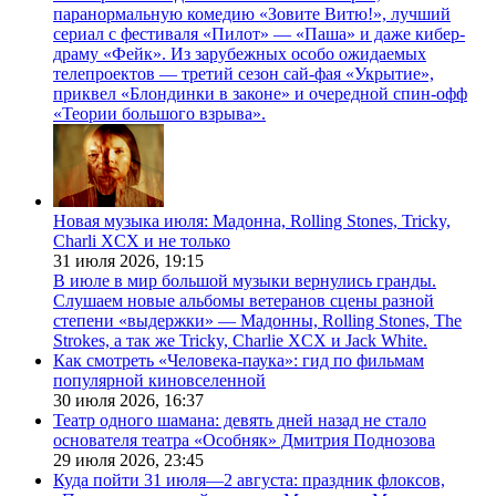
паранормальную комедию «Зовите Витю!», лучший
сериал с фестиваля «Пилот» — «Паша» и даже кибер-
драму «Фейк». Из зарубежных особо ожидаемых
телепроектов — третий сезон сай-фая «Укрытие»,
приквел «Блондинки в законе» и очередной спин-офф
«Теории большого взрыва».
Новая музыка июля: Мадонна, Rolling Stones, Tricky,
Charli XCX и не только
31 июля 2026,
19:15
В июле в мир большой музыки вернулись гранды.
Слушаем новые альбомы ветеранов сцены разной
степени «выдержки» — Мадонны, Rolling Stones, The
Strokes, а так же Tricky, Charlie XCX и Jack White.
Как смотреть «Человека-паука»: гид по фильмам
популярной киновселенной
30 июля 2026,
16:37
Театр одного шамана: девять дней назад не стало
основателя театра «Особняк» Дмитрия Поднозова
29 июля 2026,
23:45
Куда пойти 31 июля—2 августа: праздник флоксов,