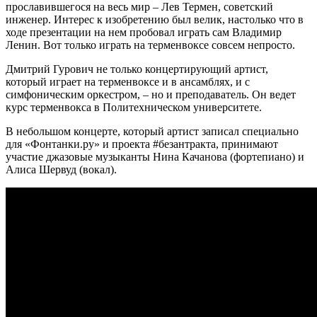
прославившегося на весь мир – Лев Термен, советский
инженер. Интерес к изобретению был велик, настолько что в
ходе презентации на нем пробовал играть сам Владимир
Ленин. Вот только играть на терменвоксе совсем непросто.
Дмитрий Гурович не только концертирующий артист,
который играет на терменвоксе и в ансамблях, и с
симфоническим оркестром, – но и преподаватель. Он ведет
курс терменвокса в Политехническом университете.
В небольшом концерте, который артист записал специально
для «Фонтанки.ру» и проекта #безантракта, принимают
участие джазовые музыканты Нина Качанова (фортепиано) и
Алиса Шервуд (вокал).