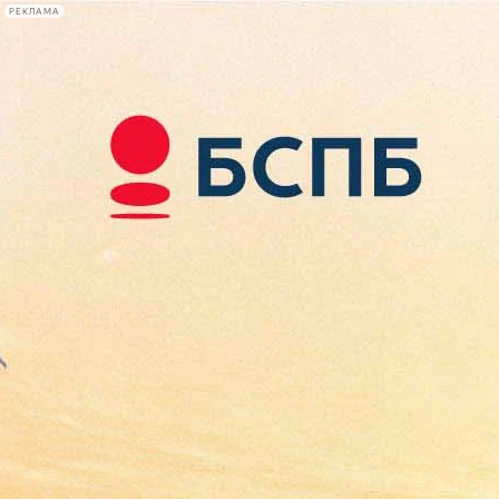
РЕКЛАМА
Афиша Plus
#телегид
Фонтанка.ру
Сегодня:
2026.08.07
10:48
Афиша Plus
кино
спектакли
выставки
концерты
лекции
книги
афиша плюс
новости
+