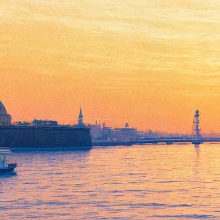
Дмитрий Гурович сыграет на
Луне в эфире #безантракта