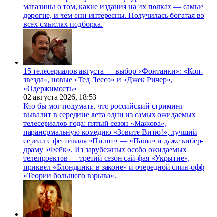
магазины о том, какие издания на их полках — самые
дорогие, и чем они интересны. Получилась богатая во
всех смыслах подборка.
15 телесериалов августа — выбор «Фонтанки»: «Коп-
звезда», новые «Тед Лессо» и «Джек Ричер»,
«Одержимость»
02 августа 2026,
18:53
Кто бы мог подумать, что российский стриминг
вывалит в середине лета одни из самых ожидаемых
телесериалов года: пятый сезон «Мажора»,
паранормальную комедию «Зовите Витю!», лучший
сериал с фестиваля «Пилот» — «Паша» и даже кибер-
драму «Фейк». Из зарубежных особо ожидаемых
телепроектов — третий сезон сай-фая «Укрытие»,
приквел «Блондинки в законе» и очередной спин-офф
«Теории большого взрыва».