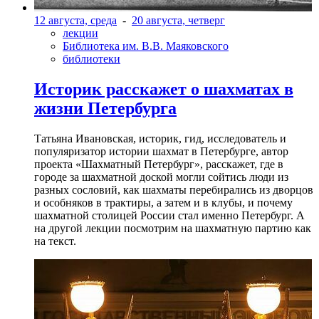
12 августа, среда
-
20 августа, четверг
лекции
Библиотека им. В.В. Маяковского
библиотеки
Историк расскажет о шахматах в
жизни Петербурга
Татьяна Ивановская, историк, гид, исследователь и
популяризатор истории шахмат в Петербурге, автор
проекта «Шахматный Петербург», расскажет, где в
городе за шахматной доской могли сойтись люди из
разных сословий, как шахматы перебирались из дворцов
и особняков в трактиры, а затем и в клубы, и почему
шахматной столицей России стал именно Петербург. А
на другой лекции посмотрим на шахматную партию как
на текст.