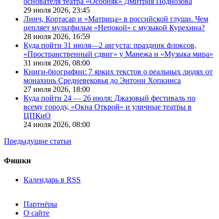
основателя театра «Особняк» Дмитрия Поднозова
29 июля 2026,
23:45
Линч, Кортасар и «Матрица» в российской глуши. Чем
цепляет мультфильм «Непокой» с музыкой Курехина?
28 июля 2026,
16:59
Куда пойти 31 июля—2 августа: праздник флоксов,
«Пространственный сдвиг» у Манежа и «Музыка мира»
31 июля 2026,
08:00
Книги-биографии: 7 ярких текстов о реальных людях от
монахинь Средневековья до Энтони Хопкинса
27 июля 2026,
18:00
Куда пойти 24 — 26 июля: Джазовый фестиваль по
всему городу, «Окна Открой» и уличные театры в
ЦПКиО
24 июля 2026,
08:00
Предыдущие статьи
Фишки
Календарь в RSS
Партнёры
О сайте