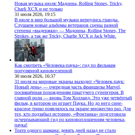
Новая музыка июля: Мадонна, Rolling Stones, Tricky,
Charli XCX и не только
31 июля 2026,
19:15
В июле в мир большой музыки вернулись гранды.
Слушаем новые альбомы ветеранов сцены разной
степени «выдержки» — Мадонны, Rolling Stones, The
Strokes, а так же Tricky, Charlie XCX и Jack White.
Как смотреть «Человека-паука»: гид по фильмам
популярной киновселенной
30 июля 2026,
16:37
31 июля на мировые экраны выходит «Человек-паук:
Новый день» — очередная часть франшизы Marvel,
посвящённая похождениям прыгучего супергероя. В
главной роли — вновь Том Холланд. Это уже четвёртый
фильм, в котором он играет Паука. Но до него сине-
красное трико появлялось на экране множество раз. Для
тех, кто подзабыл историю, «Фонтанка» подготовила
исчерпывающий гид по киновоплощениям человека-
паука!
Театр одного шамана: девять дней назад не стало