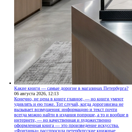
Какие книги — самые дорогие в магазинах Петербурга?
06 августа 2026,
12:13
Конечно, не цена в книге главное, — но книги умеют
удивлять и ею тоже. Тот случай, когда дороговизна не
вызывает возмущения: информацию и текст почти
всегда можно найти в издания попроще, а то и вообще в
интернете, — но качественная и художественно
оформленная книга — это произведение искусства.
«Фонтанка» расспросила петербургские книжные