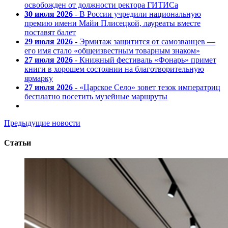
освобожден от должности ректора ГИТИСа
30 июля 2026
- В России учредили национальную
премию имени Майи Плисецкой, лауреаты вместе
поставят балет
29 июля 2026
- Эрмитаж защитится от самозванцев —
его имя стало «общеизвестным товарным знаком»
27 июля 2026
- Книжный фестиваль «Фонарь» примет
книги в хорошем состоянии на благотворительную
ярмарку
27 июля 2026
- «Царское Село» зовет тезок императриц
бесплатно посетить музейные маршруты
Предыдущие новости
Статьи