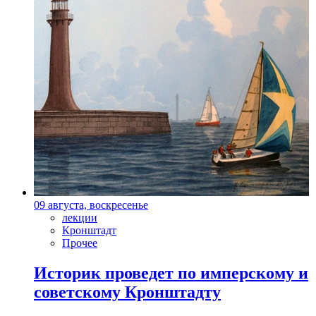
09 августа, воскресенье
лекции
Кронштадт
Прочее
Историк проведет по имперскому и
советскому Кронштадту