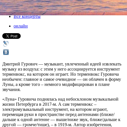
30 мая 2020, суббота
,
20.00
Версия для печати
Все концерты
онлайн
Дмитрий Гурович — музыкант, увлеченный идеей извлекать
музыку из воздуха: с этим у него ассоциируется инструмент
терменвокс, на котором он играет. Но терменвокс Гуровича
необычен: главное и самое очевидное — он облачен в форму
Луны, а кроме того – немного модифицирован в плане
звучания.
«Луна» Гуровича поднялась над небосклоном музыкальной
жизни Петербурга в 2017-м. А сам терменвокс –
электромузыкальный инструмент, на котором играют,
перемещая руки в пространстве перед антеннами (ближе/
дальше к одной антенне — выше/ниже звук, ближе/дальше к
другой — громче/тише), – в 1919-м. Автор изобретения,