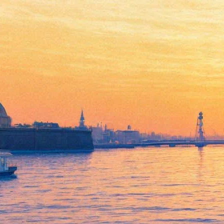
Мариинский театр перенёс
«Звезды белых ночей»
впервые за четверть века. На
фестиваль должны были
приехать Нетребко и
Доминго
18 мая 2020,
23:32
Версия для печати
Мариинский театр официально завил о переносе фестиваля
«Звёзды белых ночей» в 2020 году. Событие, которое
регулярно проводится с 1993 года, впервые не может