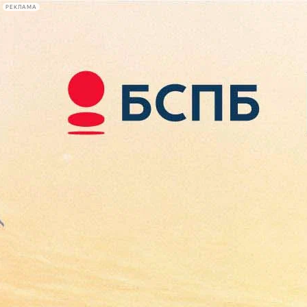
РЕКЛАМА
Афиша Plus
#телегид
Фонтанка.ру
Сегодня:
2026.08.09
04:36
Афиша Plus
кино
спектакли
выставки
концерты
лекции
книги
афиша плюс
новости
+