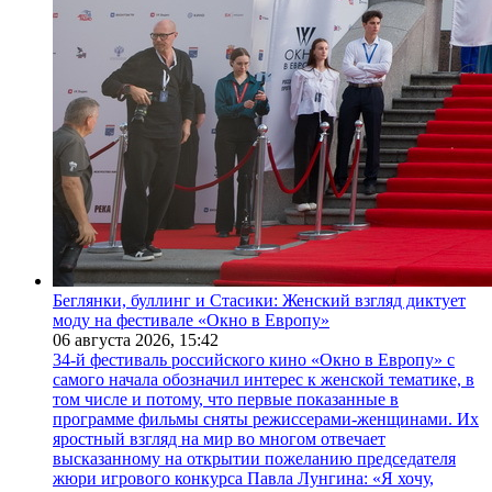
Беглянки, буллинг и Стасики: Женский взгляд диктует
моду на фестивале «Окно в Европу»
06 августа 2026,
15:42
34-й фестиваль российского кино «Окно в Европу» с
самого начала обозначил интерес к женской тематике, в
том числе и потому, что первые показанные в
программе фильмы сняты режиссерами-женщинами. Их
яростный взгляд на мир во многом отвечает
высказанному на открытии пожеланию председателя
жюри игрового конкурса Павла Лунгина: «Я хочу,