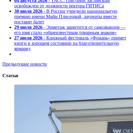
04 августа 2026
- ТАСС: Григорий Заславский
освобожден от должности ректора ГИТИСа
30 июля 2026
- В России учредили национальную
премию имени Майи Плисецкой, лауреаты вместе
поставят балет
29 июля 2026
- Эрмитаж защитится от самозванцев —
его имя стало «общеизвестным товарным знаком»
27 июля 2026
- Книжный фестиваль «Фонарь» примет
книги в хорошем состоянии на благотворительную
ярмарку
Предыдущие новости
Статьи