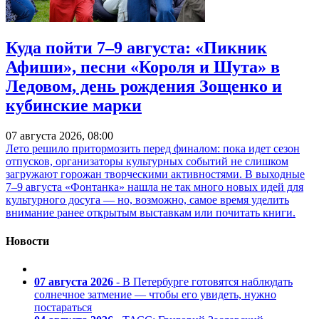
Куда пойти 7–9 августа: «Пикник
Афиши», песни «Короля и Шута» в
Ледовом, день рождения Зощенко и
кубинские марки
07 августа 2026, 08:00
Лето решило притормозить перед финалом: пока идет сезон
отпусков, организаторы культурных событий не слишком
загружают горожан творческими активностями. В выходные
7–9 августа «Фонтанка» нашла не так много новых идей для
культурного досуга — но, возможно, самое время уделить
внимание ранее открытым выставкам или почитать книги.
Новости
07 августа 2026
- В Петербурге готовятся наблюдать
солнечное затмение — чтобы его увидеть, нужно
постараться