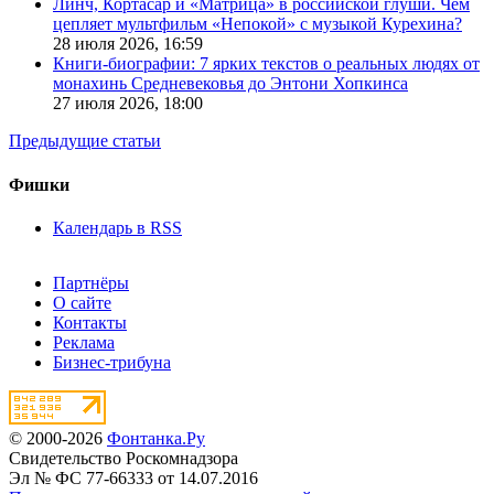
Линч, Кортасар и «Матрица» в российской глуши. Чем
цепляет мультфильм «Непокой» с музыкой Курехина?
28 июля 2026,
16:59
Книги-биографии: 7 ярких текстов о реальных людях от
монахинь Средневековья до Энтони Хопкинса
27 июля 2026,
18:00
Предыдущие статьи
Фишки
Календарь в RSS
Партнёры
О сайте
Контакты
Реклама
Бизнес-трибуна
© 2000-2026
Фонтанка.Ру
Свидетельство Роскомнадзора
Эл № ФС 77-66333 от 14.07.2016