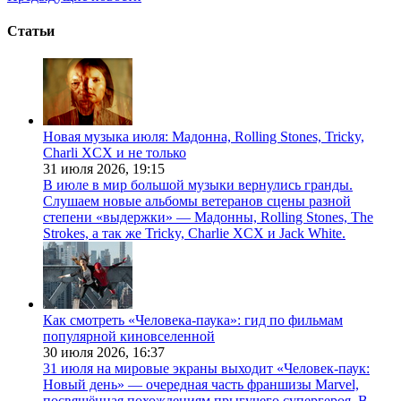
Статьи
Новая музыка июля: Мадонна, Rolling Stones, Tricky,
Charli XCX и не только
31 июля 2026,
19:15
В июле в мир большой музыки вернулись гранды.
Слушаем новые альбомы ветеранов сцены разной
степени «выдержки» — Мадонны, Rolling Stones, The
Strokes, а так же Tricky, Charlie XCX и Jack White.
Как смотреть «Человека-паука»: гид по фильмам
популярной киновселенной
30 июля 2026,
16:37
31 июля на мировые экраны выходит «Человек-паук:
Новый день» — очередная часть франшизы Marvel,
посвящённая похождениям прыгучего супергероя. В