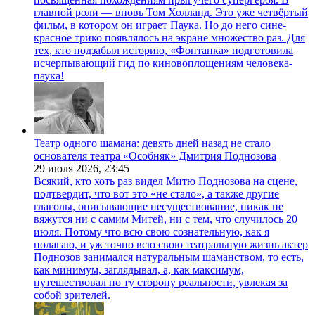
главной роли — вновь Том Холланд. Это уже четвёртый
фильм, в котором он играет Паука. Но до него сине-
красное трико появлялось на экране множество раз. Для
тех, кто подзабыл историю, «Фонтанка» подготовила
исчерпывающий гид по киновоплощениям человека-
паука!
Театр одного шамана: девять дней назад не стало
основателя театра «Особняк» Дмитрия Поднозова
29 июля 2026,
23:45
Всякий, кто хоть раз видел Митю Поднозова на сцене,
подтвердит, что вот это «не стало», а также другие
глаголы, описывающие несуществование, никак не
вяжутся ни с самим Митей, ни с тем, что случилось 20
июля. Потому что всю свою сознательную, как я
полагаю, и уж точно всю свою театральную жизнь актер
Поднозов занимался натуральным шаманством, то есть,
как минимум, заглядывал, а, как максимум,
путешествовал по ту сторону реальности, увлекая за
собой зрителей.