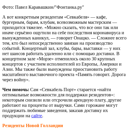
Фото: Павел Каравашкин/"Фонтанка.ру"
А вот конкретным резидентам «Севкабеля» — кафе,
бургерным, барам, клубам, всевозможным мастерским —
приходится тяжелее. «Можно сказать, что все они так или
иначе серьёзно ощутили на себе последствия коронавируса и
вынужденных каникул, — говорит Онацко. — Сложнее всего
тем, кто был непосредственно завязан на производство
событий. Концертный зал, клубы, бары, выставки — у них
нет шансов работать удаленно или с помощью доставки. В
концертном зале «Морзе» отменилось около 30 крупных
концертов с участием исполнителей из Европы, Америки и
Азии. Мы также были вынуждены приостановить работу
масштабного выставочного проекта «Память говорит. Дорога
через войну».
Чем помочь:
Сам «Севкабель Порт» старается «найти
оптимальные возможности для поддержки резидентов»:
некоторым снизили или отсрочили арендную плату, другие
работают на проценты от выручки. Сами горожане могут
поддержать любимые заведения, заказав доставку их
продукции на
сайте
.
Резиденты Новой Голландии