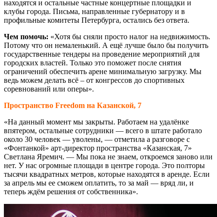
находятся и остальные частные концертные площадки и
клубы города. Письма, направленные губернатору и в
профильные комитеты Петербурга, остались без ответа.
Чем помочь:
«Хотя бы сняли просто налог на недвижимость.
Потому что он немаленький. А ещё лучше было бы получить
государственные тендеры на проведение мероприятий для
городских властей. Только это поможет после снятия
ограничений обеспечить арене минимальную загрузку. Мы
ведь можем делать всё – от конгрессов до спортивных
соревнований или оперы».
Пространство Freedom на Казанской, 7
«На данный момент мы закрыты. Работаем на удалёнке
впятером, остальные сотрудники — всего в штате работало
около 30 человек — уволены, — отметила а разговоре с
«Фонтанкой» арт-директор пространства «Казанская, 7»
Светлана Яремич. — Мы пока не знаем, откроемся заново или
нет. У нас огромные площади в центре города. Это полторы
тысячи квадратных метров, которые находятся в аренде. Если
за апрель мы ее сможем оплатить, то за май — вряд ли, и
теперь ждём решения от собственника».