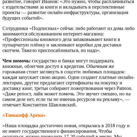
развитие, говорит Иванов: «Это нужно, чтобы расплачиваться
с издательствами за книги и вкладывать в перспективные
проекты — развитие онлайн-инфраструктуры, организация
будущих событий».
Сотрудники «Подписных» сейчас либо работают из дома либо
занимаются обслуживанием интернет-магазина:
«Профессионалы книжного дела запаковывают книги в
пупырчатую плёнку и заклеивают коробки для доставки
скотчем. Тяжело приспосабливаться, но надо».
Чем помочь:
государство и банки могут поддержать
книжные, облегчив доступ к кредитам. Обычным же
горожанам стоит заглянуть в соцсети любимых площадок:
каждая запускает свою акцию. Одни создают платные онлайн-
лектории, другие предлагают сертификаты на покупку и
доставку книг, третьи собирают пожертвования через Patreon.
«Даже репост, лайк может помочь. Это звучит смешно, но на
самом деле нет, если ты не имеешь ресурсов на рекламу», —
отмечает Константин Шавловский.
«Тинькофф Арена»
«Наша площадка достаточно новая, открылась в 2018 году и
не имеет государственного финансирования. Чтобы
окупаться, нужно проводить 17-20 событий в месяц. Мы