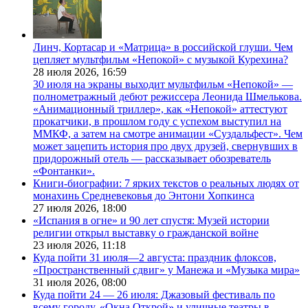
Линч, Кортасар и «Матрица» в российской глуши. Чем
цепляет мультфильм «Непокой» с музыкой Курехина?
28 июля 2026,
16:59
30 июля на экраны выходит мультфильм «Непокой» —
полнометражный дебют режиссера Леонида Шмелькова.
«Анимационный триллер», как «Непокой» аттестуют
прокатчики, в прошлом году с успехом выступил на
ММКФ, а затем на смотре анимации «Суздальфест». Чем
может зацепить история про двух друзей, свернувших в
придорожный отель — рассказывает обозреватель
«Фонтанки».
Книги-биографии: 7 ярких текстов о реальных людях от
монахинь Средневековья до Энтони Хопкинса
27 июля 2026,
18:00
«Испания в огне» и 90 лет спустя: Музей истории
религии открыл выставку о гражданской войне
23 июля 2026,
11:18
Куда пойти 31 июля—2 августа: праздник флоксов,
«Пространственный сдвиг» у Манежа и «Музыка мира»
31 июля 2026,
08:00
Куда пойти 24 — 26 июля: Джазовый фестиваль по
всему городу, «Окна Открой» и уличные театры в