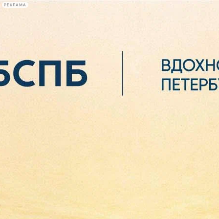
РЕКЛАМА
Афиша Plus
#телегид
Фонтанка.ру
Сегодня:
2026.08.06
11:23
Афиша Plus
кино
спектакли
выставки
концерты
лекции
книги
афиша плюс
новости
+