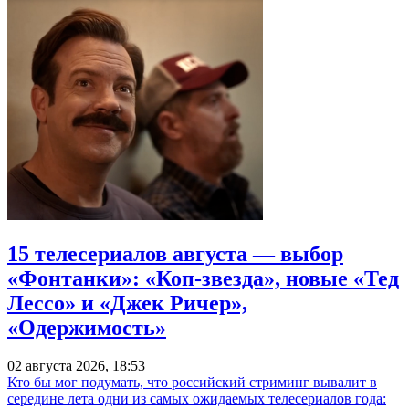
15 телесериалов августа — выбор
«Фонтанки»: «Коп-звезда», новые «Тед
Лессо» и «Джек Ричер»,
«Одержимость»
02 августа 2026, 18:53
Кто бы мог подумать, что российский стриминг вывалит в
середине лета одни из самых ожидаемых телесериалов года: