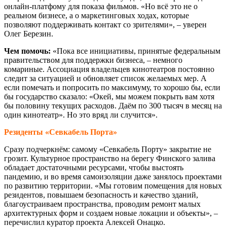
онлайн-платфому для показа фильмов. «Но всё это не о
реальном бизнесе, а о маркетинговых ходах, которые
позволяют поддерживать контакт со зрителями», – уверен
Олег Березин.
Чем помочь:
«Пока все инициативы, принятые федеральным
правительством для поддержки бизнеса, – немного
комариные. Ассоциация владельцев кинотеатров постоянно
следит за ситуацией и обновляет список желаемых мер. А
если помечать и попросить по максимуму, то хорошо бы, если
бы государство сказало: «Окей, мы можем покрыть вам хотя
бы половину текущих расходов. Даём по 300 тысяч в месяц на
один кинотеатр». Но это вряд ли случится».
Резиденты «Севкабель Порта»
Сразу подчеркнём: самому «Севкабель Порту» закрытие не
грозит. Культурное пространство на берегу Финского залива
обладает достаточными ресурсами, чтобы выстоять
пандемию, и во время самоизоляции даже занялось проектами
по развитию территории. «Мы готовим помещения для новых
резидентов, повышаем безопасность и качество зданий,
благоустраиваем пространства, проводим ремонт малых
архитектурных форм и создаем новые локации и объекты», –
перечислил куратор проекта Алексей Онацко.