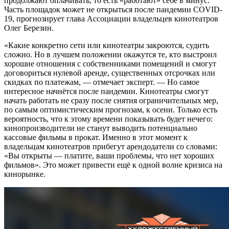
продолжают оплачивать, то есть «работают» себе в минус.
Часть площадок может не открыться после пандемии COVID-
19, прогнозирует глава Ассоциации владельцев кинотеатров
Олег Березин.
«Какие конкретно сети или кинотеатры закроются, судить
сложно. Но в лучшем положении окажутся те, кто выстроил
хорошие отношения с собственниками помещений и смогут
договориться нулевой аренде, существенных отсрочках или
скидках по платежам, — отмечает эксперт. — Но самое
интересное начнётся после пандемии. Кинотеатры смогут
начать работать не сразу после снятия ограничительных мер,
по самым оптимистическим прогнозам, к осени. Только есть
вероятность, что к этому времени показывать будет нечего:
кинопроизводители не станут выводить потенциально
кассовые фильмы в прокат. Именно в этот момент к
владельцам кинотеатров прибегут арендодатели со словами:
«Вы открыты — платите, ваши проблемы, что нет хороших
фильмов». Это может привести ещё к одной волне кризиса на
кинорынке.