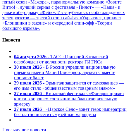
пятый сезон «Мажора», паранормальную комедию «Зовите
Витю!», лучший сериал с фестиваля «Пилот» — «Паша» и
даже кибер-драму «Фейк». Из зарубежных особо ожидаемых
телепроектов — третий сезон сай-фая «Укрытие», приквел
«Блондинки в законе» и очередной спин-офф «Теории
большого взрыва».
Новости
04 августа 2026
- ТАСС: Григорий Заславский
освобожден от должности ректора ГИТИСа
30 июля 2026
- В России учредили национальную
премию имени Майи Плисецкой, лауреаты вместе
поставят балет
29 июля 2026
- Эрмитаж защитится от самозванцев —
его имя стало «общеизвестным товарным знаком»
27 июля 2026
- Книжный фестиваль «Фонарь» примет
книги в хорошем состоянии на благотворительную
ярмарку
27 июля 2026
- «Царское Село» зовет тезок императриц
бесплатно посетить музейные маршруты
Предыдущие новости