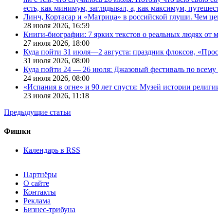
есть, как минимум, заглядывал, а, как максимум, путешест
Линч, Кортасар и «Матрица» в российской глуши. Чем ц
28 июля 2026,
16:59
Книги-биографии: 7 ярких текстов о реальных людях от
27 июля 2026,
18:00
Куда пойти 31 июля—2 августа: праздник флоксов, «Про
31 июля 2026,
08:00
Куда пойти 24 — 26 июля: Джазовый фестиваль по всему
24 июля 2026,
08:00
«Испания в огне» и 90 лет спустя: Музей истории религ
23 июля 2026,
11:18
Предыдущие статьи
Фишки
Календарь в RSS
Партнёры
О сайте
Контакты
Реклама
Бизнес-трибуна