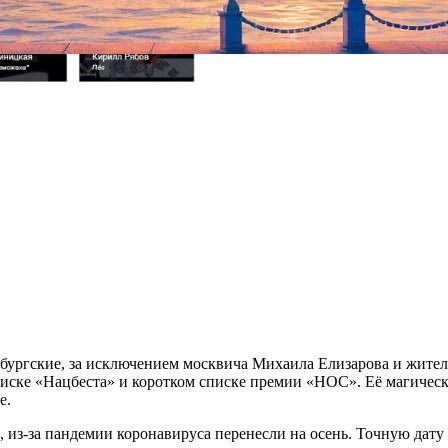
бургские, за исключением москвича Михаила Елизарова и жител
ке «Нацбеста» и коротком списке премии «НОС». Её магический
е.
, из-за пандемии коронавируса перенесли на осень. Точную дат