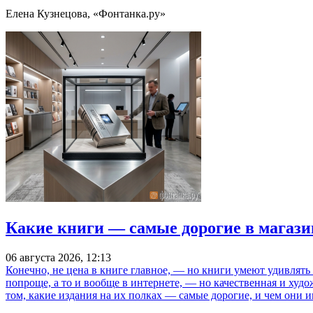
Елена Кузнецова, «Фонтанка.ру»
Какие книги — самые дорогие в магази
06 августа 2026, 12:13
Конечно, не цена в книге главное, — но книги умеют удивлять
попроще, а то и вообще в интернете, — но качественная и ху
том, какие издания на их полках — самые дорогие, и чем они и