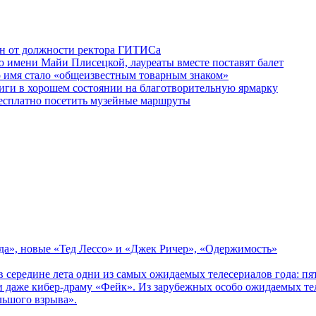
ен от должности ректора ГИТИСа
 имени Майи Плисецкой, лауреаты вместе поставят балет
о имя стало «общеизвестным товарным знаком»
ги в хорошем состоянии на благотворительную ярмарку
бесплатно посетить музейные маршруты
зда», новые «Тед Лессо» и «Джек Ричер», «Одержимость»
в середине лета одни из самых ожидаемых телесериалов года: 
 даже кибер-драму «Фейк». Из зарубежных особо ожидаемых тел
льшого взрыва».