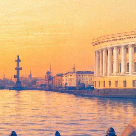
смический» короткий список
ацатуровавошли в короткий список литературной премии
 «жеможаха» Софии Синицкой, «Пёс» Кирилла Рябова и
дина-Кузмина с девятью баллами. Кроме аналогий с
 Левенталь увидел между книгами и другую связь: если
ана.