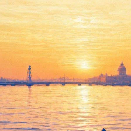
ьный бестселлер» объявил «ко
Кузминой, «Не кормите и не трогайте пеликанов» Андрея Аств
конкурса объявил 16 апреля. Среди других листеров — «Сияние
олосования большого жюри набрал десять баллов, и Ольга Пого
ра отечественной истории. Глава оргкомитета «Нацбеста» Вадим
ея». Именно так звали одну из первых античных богинь, жену Ур