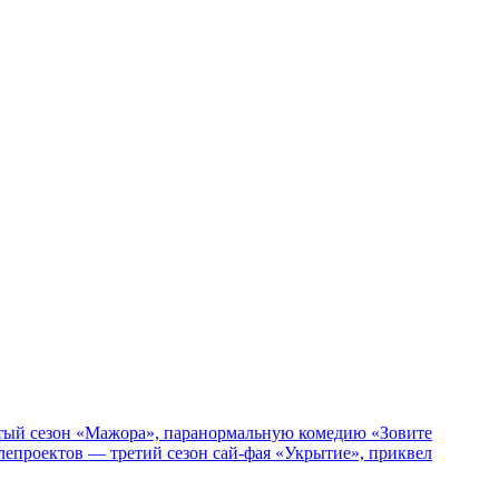
пятый сезон «Мажора», паранормальную комедию «Зовите
епроектов — третий сезон сай-фая «Укрытие», приквел