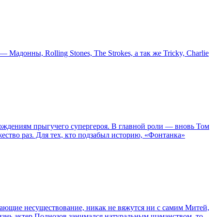
онны, Rolling Stones, The Strokes, а так же Tricky, Charlie
ождениям прыгучего супергероя. В главной роли — вновь Том
жество раз. Для тех, кто подзабыл историю, «Фонтанка»
сывающие несуществование, никак не вяжутся ни с самим Митей,
жизнь актер Поднозов занимался натуральным шаманством, то