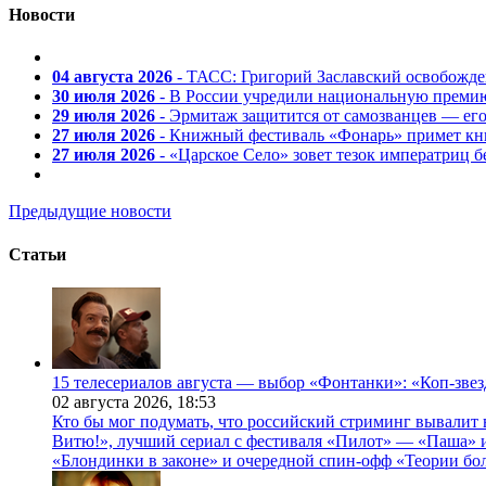
Новости
04 августа 2026
- ТАСС: Григорий Заславский освобожд
30 июля 2026
- В России учредили национальную премию
29 июля 2026
- Эрмитаж защитится от самозванцев — ег
27 июля 2026
- Книжный фестиваль «Фонарь» примет кни
27 июля 2026
- «Царское Село» зовет тезок императриц 
Предыдущие новости
Статьи
15 телесериалов августа — выбор «Фонтанки»: «Коп-зве
02 августа 2026,
18:53
Кто бы мог подумать, что российский стриминг вывалит 
Витю!», лучший сериал с фестиваля «Пилот» — «Паша» и
«Блондинки в законе» и очередной спин-офф «Теории бо