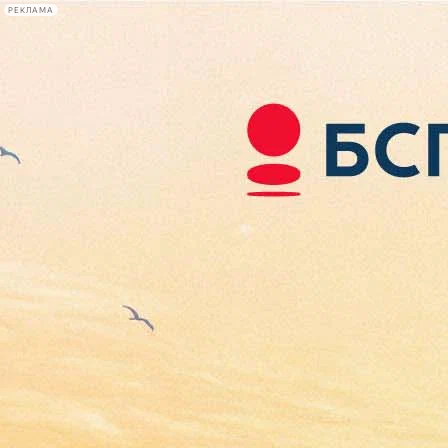
РЕКЛАМА
Афиша Plus
#телегид
Фонтанка.ру
Сегодня:
2026.08.06
17:19
Афиша Plus
кино
спектакли
выставки
концерты
лекции
книги
афиша плюс
новости
+