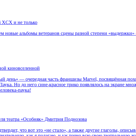
li XCX и не только
новые альбомы ветеранов сцены разной степени «выдержки» — Мад
рной киновселенной
ый день» — очередная часть франшизы Marvel, посвящённая пох
Паука. Но до него сине-красное трико появлялось на экране мно
еловека-паука!
теля театра «Особняк» Дмитрия Поднозова
дтвердит, что вот это «не стало», а также другие глаголы, опи
сознательную, как я полагаю, и уж точно всю свою театральную 