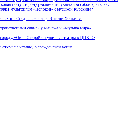
вовал по ту сторону реальности, увлекая за собой зрителей.
епляет мультфильм «Непокой» с музыкой Курехина?
 монахинь Средневековья до Энтони Хопкинса
странственный сдвиг» у Манежа и «Музыка мира»
 городу, «Окна Открой» и уличные театры в ЦПКиО
ии открыл выставку о гражданской войне