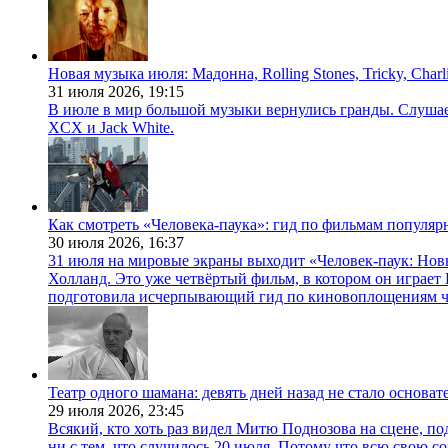
Новая музыка июля: Мадонна, Rolling Stones, Tricky, Char
31 июля 2026,
19:15
В июле в мир большой музыки вернулись гранды. Слушаем 
XCX и Jack White.
Как смотреть «Человека-паука»: гид по фильмам популя
30 июля 2026,
16:37
31 июля на мировые экраны выходит «Человек-паук: Нов
Холланд. Это уже четвёртый фильм, в котором он играет 
подготовила исчерпывающий гид по киновоплощениям ч
Театр одного шамана: девять дней назад не стало основа
29 июля 2026,
23:45
Всякий, кто хоть раз видел Митю Поднозова на сцене, по
ни с тем, что случилось 20 июля. Потому что всю свою 