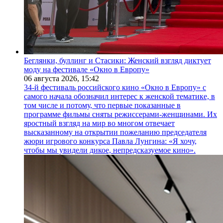
Беглянки, буллинг и Стасики: Женский взгляд диктует
моду на фестивале «Окно в Европу»
06 августа 2026,
15:42
34-й фестиваль российского кино «Окно в Европу» с
самого начала обозначил интерес к женской тематике, в
том числе и потому, что первые показанные в
программе фильмы сняты режиссерами-женщинами. Их
яростный взгляд на мир во многом отвечает
высказанному на открытии пожеланию председателя
жюри игрового конкурса Павла Лунгина: «Я хочу,
чтобы мы увидели дикое, непредсказуемое кино».