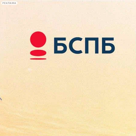
РЕКЛАМА
Афиша Plus
#телегид
Фонтанка.ру
Сегодня:
2026.08.08
18:39
Афиша Plus
кино
спектакли
выставки
концерты
лекции
книги
афиша плюс
новости
+