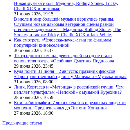
Новая музыка июля: Мадонна, Rolling Stones, Tricky,
Charli XCX и не только
31 июля 2026,
19:15
В июле в мир большой музыки вернулись гранды.
Слушаем новые альбомы ветеранов сцены разной
степени «выдержки» — Мадонны, Rolling Stones, The
Strokes, а так же Tricky, Charlie XCX и Jack White.
Как смотреть «Человека-паука»: гид по фильмам
популярной киновселенной
30 июля 2026,
16:37
Театр одного шамана: девять дней назад не стало
основателя театра «Особняк» Дмитрия Поднозова
29 июля 2026,
23:45
Куда пойти 31 июля—2 августа: праздник флоксов,
«Пространственный сдвиг» у Манежа и «Музыка мира»
31 июля 2026,
08:00
Линч, Кортасар и «Матрица» в российской глуши. Чем
цепляет мультфильм «Непокой» с музыкой Курехина?
28 июля 2026,
16:59
Книги-биографии: 7 ярких текстов о реальных людях от
монахинь Средневековья до Энтони Хопкинса
27 июля 2026,
18:00
Предыдущие статьи