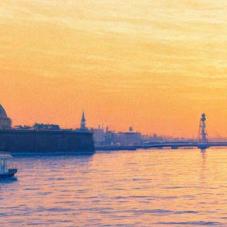
Cream Soda & Хлеб сняли
изолированный клип на
балконах новостроек,
посвятив его всем
отмененным вечеринкам. В
числе танцоров - "пухляш" в
голубом
10 апреля 2020,
15:15
Версия для печати
Клип на хит «Плачу на техно» от групп Cream Soda и «Хлеб»,