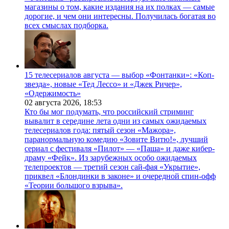
магазины о том, какие издания на их полках — самые
дорогие, и чем они интересны. Получилась богатая во
всех смыслах подборка.
15 телесериалов августа — выбор «Фонтанки»: «Коп-
звезда», новые «Тед Лессо» и «Джек Ричер»,
«Одержимость»
02 августа 2026,
18:53
Кто бы мог подумать, что российский стриминг
вывалит в середине лета одни из самых ожидаемых
телесериалов года: пятый сезон «Мажора»,
паранормальную комедию «Зовите Витю!», лучший
сериал с фестиваля «Пилот» — «Паша» и даже кибер-
драму «Фейк». Из зарубежных особо ожидаемых
телепроектов — третий сезон сай-фая «Укрытие»,
приквел «Блондинки в законе» и очередной спин-офф
«Теории большого взрыва».