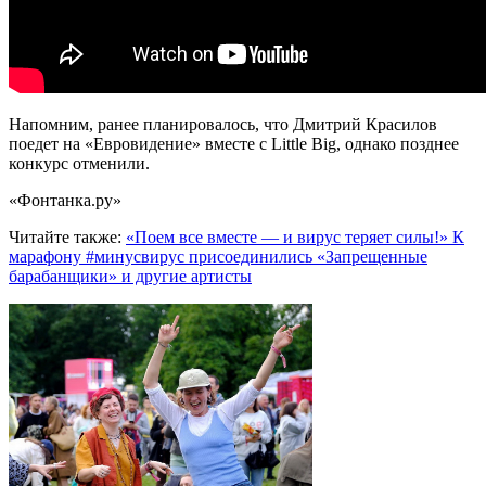
Напомним, ранее планировалось, что Дмитрий Красилов
поедет на «Евровидение» вместе с Little Big, однако позднее
конкурс отменили.
«Фонтанка.ру»
Читайте также:
«Поем все вместе — и вирус теряет силы!» К
марафону #минусвирус присоединились «Запрещенные
барабанщики» и другие артисты