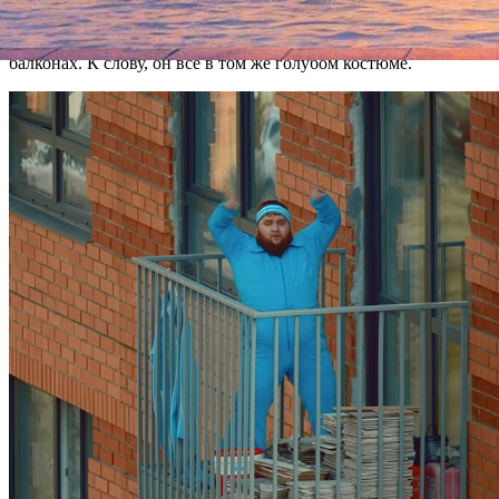
выложен на популярном канале «Чикен Карри» на YouTube.
Его персонажи, включая
колоритного «пухляша»
из
клипа
Uno
группы
Little Big
Дмитрия Красилова, танцуют на
балконах. К слову, он все в том же голубом костюме.