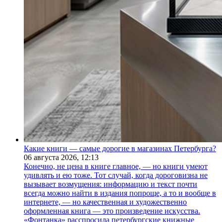
Какие книги — самые дорогие в магазинах Петербурга?
06 августа 2026,
12:13
Конечно, не цена в книге главное, — но книги умеют
удивлять и ею тоже. Тот случай, когда дороговизна не
вызывает возмущения: информацию и текст почти
всегда можно найти в издания попроще, а то и вообще в
интернете, — но качественная и художественно
оформленная книга — это произведение искусства.
«Фонтанка» расспросила петербургские книжные