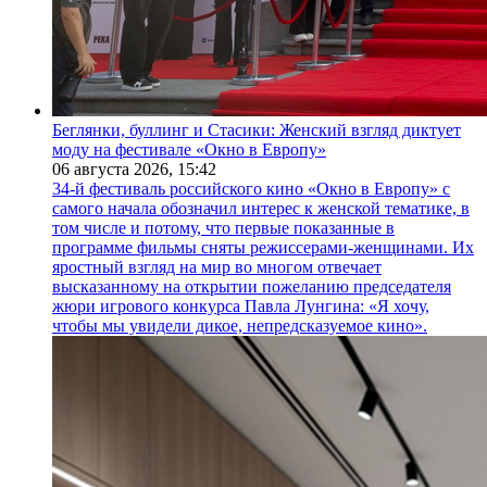
Беглянки, буллинг и Стасики: Женский взгляд диктует
моду на фестивале «Окно в Европу»
06 августа 2026,
15:42
34-й фестиваль российского кино «Окно в Европу» с
самого начала обозначил интерес к женской тематике, в
том числе и потому, что первые показанные в
программе фильмы сняты режиссерами-женщинами. Их
яростный взгляд на мир во многом отвечает
высказанному на открытии пожеланию председателя
жюри игрового конкурса Павла Лунгина: «Я хочу,
чтобы мы увидели дикое, непредсказуемое кино».