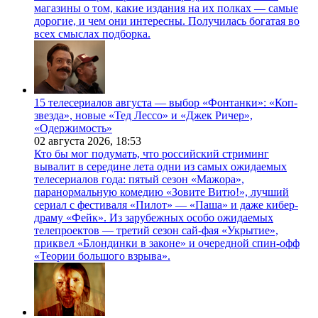
магазины о том, какие издания на их полках — самые
дорогие, и чем они интересны. Получилась богатая во
всех смыслах подборка.
15 телесериалов августа — выбор «Фонтанки»: «Коп-
звезда», новые «Тед Лессо» и «Джек Ричер»,
«Одержимость»
02 августа 2026,
18:53
Кто бы мог подумать, что российский стриминг
вывалит в середине лета одни из самых ожидаемых
телесериалов года: пятый сезон «Мажора»,
паранормальную комедию «Зовите Витю!», лучший
сериал с фестиваля «Пилот» — «Паша» и даже кибер-
драму «Фейк». Из зарубежных особо ожидаемых
телепроектов — третий сезон сай-фая «Укрытие»,
приквел «Блондинки в законе» и очередной спин-офф
«Теории большого взрыва».