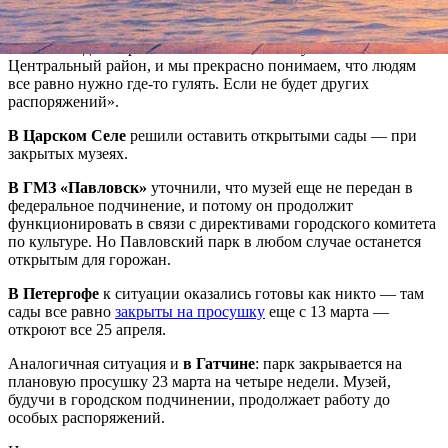
кабинеты, где у нас музеефикация, — сказала «Фонтанке»
главный хранитель садов Русского музея Ольга Черданцева.
— Сами сады скорее всего оставим, потому что это
Центральный район, и мы прекрасно понимаем, что людям
все равно нужно где-то гулять. Если не будет других
распоряжений».
В Царском Селе
решили оставить открытыми сады — при
закрытых музеях.
В ГМЗ «Павловск»
уточнили, что музей еще не передан в
федеральное подчинение, и потому он продолжит
функционировать в связи с директивами городского комитета
по культуре. Но Павловский парк в любом случае останется
открытым для горожан.
В Петергофе
к ситуации оказались готовы как никто — там
сады все равно
закрыты на просушку
еще с 13 марта —
откроют все 25 апреля.
Аналогичная ситуация и
в Гатчине
: парк закрывается на
плановую просушку 23 марта на четыре недели. Музей,
будучи в городском подчинении, продолжает работу до
особых распоряжений.