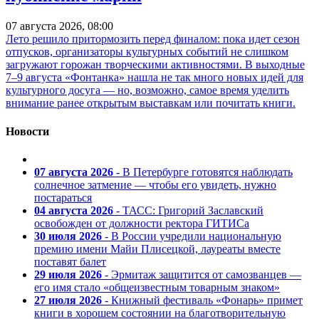
07 августа 2026, 08:00
Лето решило притормозить перед финалом: пока идет сезон
отпусков, организаторы культурных событий не слишком
загружают горожан творческими активностями. В выходные
7–9 августа «Фонтанка» нашла не так много новых идей для
культурного досуга — но, возможно, самое время уделить
внимание ранее открытым выставкам или почитать книги.
Новости
07 августа 2026
- В Петербурге готовятся наблюдать
солнечное затмение — чтобы его увидеть, нужно
постараться
04 августа 2026
- ТАСС: Григорий Заславский
освобожден от должности ректора ГИТИСа
30 июля 2026
- В России учредили национальную
премию имени Майи Плисецкой, лауреаты вместе
поставят балет
29 июля 2026
- Эрмитаж защитится от самозванцев —
его имя стало «общеизвестным товарным знаком»
27 июля 2026
- Книжный фестиваль «Фонарь» примет
книги в хорошем состоянии на благотворительную