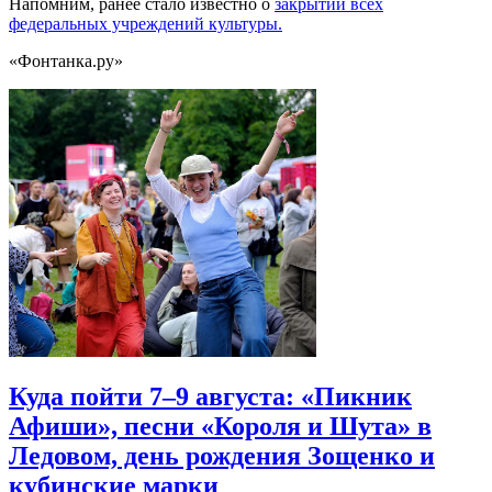
Напомним, ранее стало известно о
закрытии всех
федеральных учреждений культуры.
«Фонтанка.ру»
Куда пойти 7–9 августа: «Пикник
Афиши», песни «Короля и Шута» в
Ледовом, день рождения Зощенко и
кубинские марки