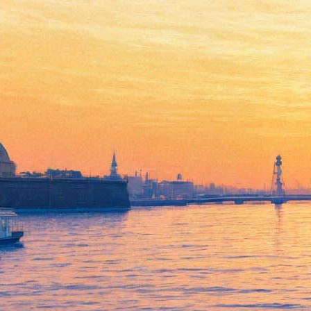
Музеи закроются — сады
останутся. Но не все
17 марта 2020,
18:19
Версия для печати
«Фонтанка» расспросила администрации природных музеев-
заповедников, а также Русского музея, во владения которого
входят Летний и Михайловский сады, планируют ли они
закрывать вместе с выставочными залами и сады.
В Русском музее поначалу допустили закрытие
Летнего сада
,
но вскоре было принято альтернативное решение.
«Поскольку в садах нет такого скопления людей, как в музее,
и там не надо открывать двери, трогать ручки, не надо
покупать билеты, то мы закроем, скорее всего, только
помещения, которые находятся в садах, — это музеи, это