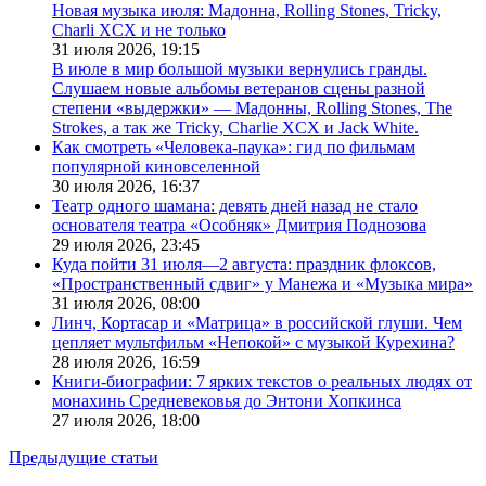
Новая музыка июля: Мадонна, Rolling Stones, Tricky,
Charli XCX и не только
31 июля 2026,
19:15
В июле в мир большой музыки вернулись гранды.
Слушаем новые альбомы ветеранов сцены разной
степени «выдержки» — Мадонны, Rolling Stones, The
Strokes, а так же Tricky, Charlie XCX и Jack White.
Как смотреть «Человека-паука»: гид по фильмам
популярной киновселенной
30 июля 2026,
16:37
Театр одного шамана: девять дней назад не стало
основателя театра «Особняк» Дмитрия Поднозова
29 июля 2026,
23:45
Куда пойти 31 июля—2 августа: праздник флоксов,
«Пространственный сдвиг» у Манежа и «Музыка мира»
31 июля 2026,
08:00
Линч, Кортасар и «Матрица» в российской глуши. Чем
цепляет мультфильм «Непокой» с музыкой Курехина?
28 июля 2026,
16:59
Книги-биографии: 7 ярких текстов о реальных людях от
монахинь Средневековья до Энтони Хопкинса
27 июля 2026,
18:00
Предыдущие статьи