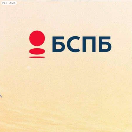
РЕКЛАМА
Афиша Plus
#телегид
Фонтанка.ру
Сегодня:
2026.08.08
20:16
Афиша Plus
кино
спектакли
выставки
концерты
лекции
книги
афиша плюс
новости
+