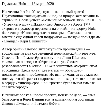
Где/когда: Hulu — 18 марта 2020
Ни месяца без Риз Уизерспун — наш новый девиз!
Неугомонная голливудская кинодива продолжает осваивать
стриминг. После успеха «Большой маленькой лжи» на HBO и
«Утреннего шоу» с Дженнифер Энистон на Apple TV+,
актриса и продюсер перенесла на онлайн-платформу Hulu
бестселлер «И повсюду тлеют пожары». Сделала она это
вместе с ещё одной своей подружкой — звездой политдрамы
«Скандал» Кери Вашингтон.
Автор оригинального литературного произведения —
восходящая звезда современной американской литературы
Селеста Инг. Режиссёром выступила Линн Шелтон,
снимавшая эпизоды в «Утреннем шоу». Сюжет
разворачивается в конце 1990-х в заштатном американском
городишке. Здесь живут две матери — образцово-
показательная и проблемная. Но им приходится сдружиться,
потому что обе растят подростков, и пожары тлеют не только
в сердцах тинейджеров, но и грозят в буквальном смысле
спалить городок.
В главных ролях в новом проекте, понятное дело, — сама
Уизерспун и Кери Вашингтон, а компанию им составили
Джошуа Джексон и Розмари ДеУитт.