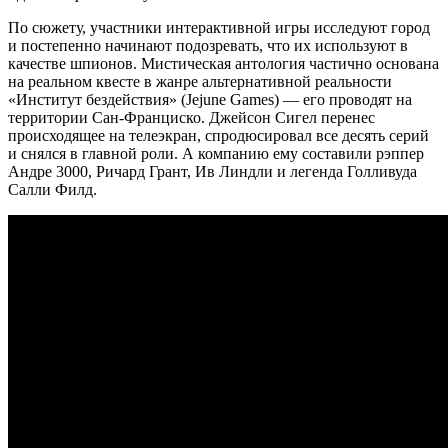
По сюжету, участники интерактивной игры исследуют город
и постепенно начинают подозревать, что их используют в
качестве шпионов. Мистическая антология частично основана
на реальном квесте в жанре альтернативной реальности
«Институт бездействия» (Jejune Games) — его проводят на
территории Сан-Франциско. Джейсон Сигел перенес
происходящее на телеэкран, спродюсировал все десять серий
и снялся в главной роли. А компанию ему составили рэппер
Андре 3000, Ричард Грант, Ив Линдли и легенда Голливуда
Салли Филд.