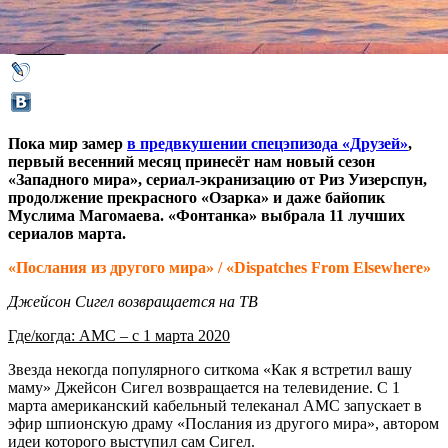
02 марта 2020,
14:09
Версия для печати
Пока мир замер
в предвкушении спецэпизода «Друзей»
,
первый весенний месяц принесёт нам новый сезон
«Западного мира», сериал-экранизацию от Риз Уизерспун,
продолжение прекрасного «Озарка» и даже байопик
Муслима Магомаева. «Фонтанка» выбрала 11 лучших
сериалов марта.
«Послания из другого мира» / «Dispatches From Elsewhere»
Джейсон Сигел возвращается на ТВ
Где/когда: AMC – с 1 марта 2020
Звезда некогда популярного ситкома «Как я встретил вашу
маму» Джейсон Сигел возвращается на телевидение. С 1
марта американский кабельный телеканал AMC запускает в
эфир шпионскую драму «Послания из другого мира», автором
идеи которого выступил сам Сигел.