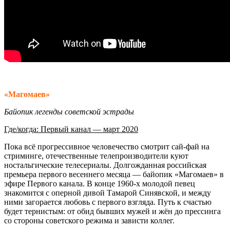
«Магомаев»
Байопик легенды советской эстрады
Где/когда: Первый канал — март 2020
Пока всё прогрессивное человечество смотрит сай-фай на
стриминге, отечественные телепроизводители куют
ностальгические телесериалы. Долгожданная российская
премьера первого весеннего месяца — байопик «Магомаев» в
эфире Первого канала. В конце 1960-х молодой певец
знакомится с оперной дивой Тамарой Синявской, и между
ними загорается любовь с первого взгляда. Путь к счастью
будет тернистым: от обид бывших мужей и жён до прессинга
со стороны советского режима и зависти коллег.