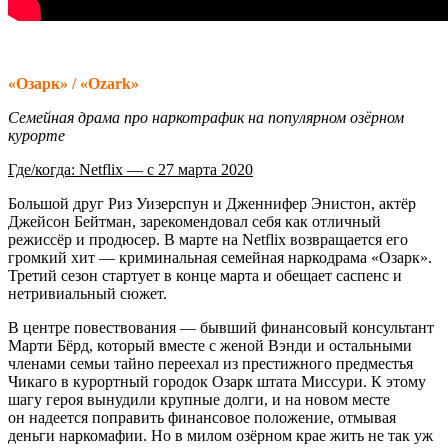
«Озарк» / «Ozark»
Семейная драма про наркотрафик на популярном озёрном
курорте
Где/когда: Netflix — с 27 марта 2020
Большой друг Риз Уизерспун и Дженнифер Энистон, актёр
Джейсон Бейтман, зарекомендовал себя как отличный
режиссёр и продюсер. В марте на Netflix возвращается его
громкий хит — криминальная семейная наркодрама «Озарк».
Третий сезон стартует в конце марта и обещает саспенс и
нетривиальный сюжет.
В центре повествования — бывший финансовый консультант
Марти Бёрд, который вместе с женой Вэнди и остальными
членами семьи тайно переехал из престижного предместья
Чикаго в курортный городок Озарк штата Миссури. К этому
шагу героя вынудили крупные долги, и на новом месте
он надеется поправить финансовое положение, отмывая
деньги наркомафии. Но в милом озёрном крае жить не так уж