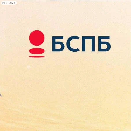
РЕКЛАМА
Афиша Plus
#телегид
Фонтанка.ру
Сегодня:
2026.08.07
09:59
Афиша Plus
кино
спектакли
выставки
концерты
лекции
книги
афиша плюс
новости
+