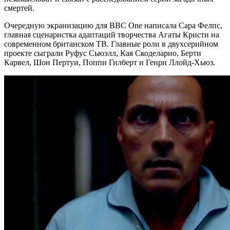
смертей.
Очередную экранизацию для BBC One написала Сара Фелпс,
главная сценаристка адаптаций творчества Агаты Кристи на
современном британском ТВ. Главные роли в двухсерийном
проекте сыграли Руфус Сьюэлл, Кая Скоделарио, Берти
Карвел, Шон Пертуи, Поппи Гилберт и Генри Ллойд-Хьюз.