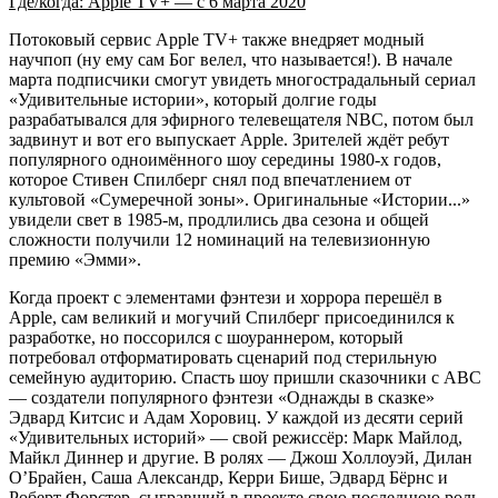
Где/когда: Apple TV+ — с 6 марта 2020
Потоковый сервис Apple TV+ также внедряет модный
научпоп (ну ему сам Бог велел, что называется!). В начале
марта подписчики смогут увидеть многострадальный сериал
«Удивительные истории», который долгие годы
разрабатывался для эфирного телевещателя NBC, потом был
задвинут и вот его выпускает Apple. Зрителей ждёт ребут
популярного одноимённого шоу середины 1980-х годов,
которое Стивен Спилберг снял под впечатлением от
культовой «Сумеречной зоны». Оригинальные «Истории...»
увидели свет в 1985-м, продлились два сезона и общей
сложности получили 12 номинаций на телевизионную
премию «Эмми».
Когда проект с элементами фэнтези и хоррора перешёл в
Apple, сам великий и могучий Спилберг присоединился к
разработке, но поссорился с шоураннером, который
потребовал отформатировать сценарий под стерильную
семейную аудиторию. Спасть шоу пришли сказочники с ABC
— создатели популярного фэнтези «Однажды в сказке»
Эдвард Китсис и Адам Хоровиц. У каждой из десяти серий
«Удивительных историй» — свой режиссёр: Марк Майлод,
Майкл Диннер и другие. В ролях — Джош Холлоуэй, Дилан
О’Брайен, Саша Александр, Керри Бише, Эдвард Бёрнс и
Роберт Форстер, сыгравший в проекте свою последнюю роль