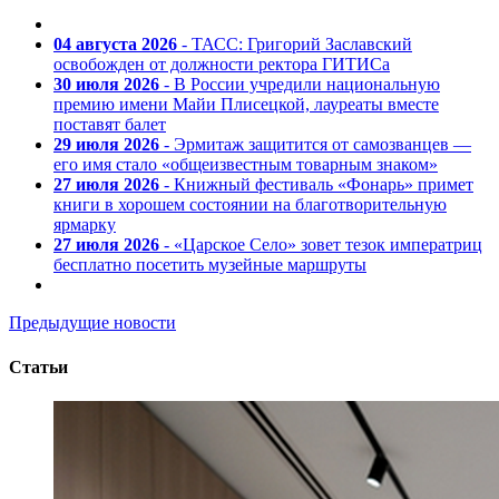
04 августа 2026
- ТАСС: Григорий Заславский
освобожден от должности ректора ГИТИСа
30 июля 2026
- В России учредили национальную
премию имени Майи Плисецкой, лауреаты вместе
поставят балет
29 июля 2026
- Эрмитаж защитится от самозванцев —
его имя стало «общеизвестным товарным знаком»
27 июля 2026
- Книжный фестиваль «Фонарь» примет
книги в хорошем состоянии на благотворительную
ярмарку
27 июля 2026
- «Царское Село» зовет тезок императриц
бесплатно посетить музейные маршруты
Предыдущие новости
Статьи