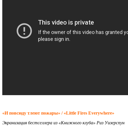
«И повсюду тлеют пожары» / «Little Fires Everywhere»
Экранизация бестселлера из «Книжного клуба» Риз Уизерспун