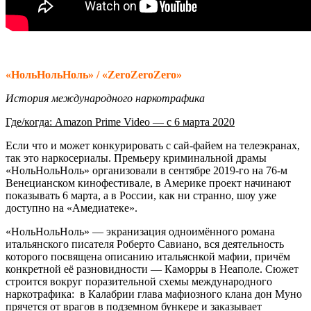
«НольНольНоль» / «ZeroZeroZero»
История международного наркотрафика
Где/когда: Amazon Prime Video — с 6 марта 2020
Если что и может конкурировать с сай-файем на телеэкранах,
так это наркосериалы. Премьеру криминальной драмы
«НольНольНоль» организовали в сентябре 2019-го на 76-м
Венецианском кинофестивале, в Америке проект начинают
показывать 6 марта, а в России, как ни странно, шоу уже
доступно на «Амедиатеке».
«НольНольНоль» — экранизация одноимённого романа
итальянского писателя Роберто Савиано, вся деятельность
которого посвящена описанию итальяснкой мафии, причём
конкретной её разновидности — Каморры в Неаполе. Сюжет
строится вокруг поразительной схемы международного
наркотрафика: в Калабрии глава мафиозного клана дон Муно
прячется от врагов в подземном бункере и заказывает