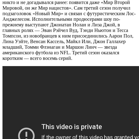
никто и не догадывался ранее: появится даже «Мир Второй
Мировой, он же Мир нацистов». Сам третий сезон получил
подзаголовок «Новый Мир» и связан с футуристическим Лос-
Анджелесом. Исполнительными продюсерами шоу по-
прежнему выступают Джонатан Нолан и Лиза Джой, в
главных ролях — Эван Рэйчел Вуд, Тэнди Ньютон и Тесса
Томпсон, из новобранцев к ним присоединились Аарон Пол,
Лина Уэйте, Венсан Кассель, Майкл Или, Джон Галлахер
младший, Томми Флэнаган и Маршон Линч — звезда
американского футбола из NFL. Третий сезон оказался
коротким — всего восемь серий.