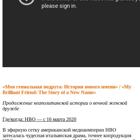
«Моя гениальная подруга: История нового имени» / «My
Brilliant Friend: The Story of a New Name»
Продолжение неаполитанской истории о вечной женской
дружбе
Где/когда: HBO — с 16 марта 2020
В эфирную сетку американской медиаимперии HBO
затесалась чудесная итальянская драма, точнее копродукция