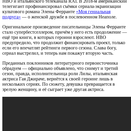
HBO и итальянского телеканала RAI. В 2018-м американский
телегигант профинансировал съёмки сериала-экранизации
культового романа Элены Ферранте
«Моя гениальная
подруга»
— о женской дружбе в послевоенном Неаполе.
Оригинальное произведение писательницы Элены Ферранте
стало супербестселлером, причём у него есть продолжение —
ещё три книги, в которых героини взрослеют. HBO
предупредило, что продолжит финансировать проект, только
если его впечатлят рейтинги первого сезона. Слава богу,
сериал выстрелил, и теперь нам покажут вторую часть.
Преданных поклонников литературного первоисточника
обрадуем — официально объявлено, что снимут и третий
сезон, правда, исполнительница роли Лилы, итальянская
актриса Гая Джираче, вернётся к своей героине лишь в
нескольких сериях. По сюжету, девушка превращается в
зрелую женщину, и её сыграет уже другая актриса.