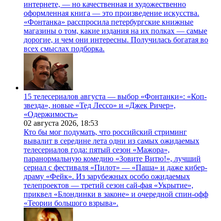
интернете, — но качественная и художественно
оформленная книга — это произведение искусства.
«Фонтанка» расспросила петербургские книжные
магазины о том, какие издания на их полках — самые
дорогие, и чем они интересны. Получилась богатая во
всех смыслах подборка.
15 телесериалов августа — выбор «Фонтанки»: «Коп-
звезда», новые «Тед Лессо» и «Джек Ричер»,
«Одержимость»
02 августа 2026,
18:53
Кто бы мог подумать, что российский стриминг
вывалит в середине лета одни из самых ожидаемых
телесериалов года: пятый сезон «Мажора»,
паранормальную комедию «Зовите Витю!», лучший
сериал с фестиваля «Пилот» — «Паша» и даже кибер-
драму «Фейк». Из зарубежных особо ожидаемых
телепроектов — третий сезон сай-фая «Укрытие»,
приквел «Блондинки в законе» и очередной спин-офф
«Теории большого взрыва».