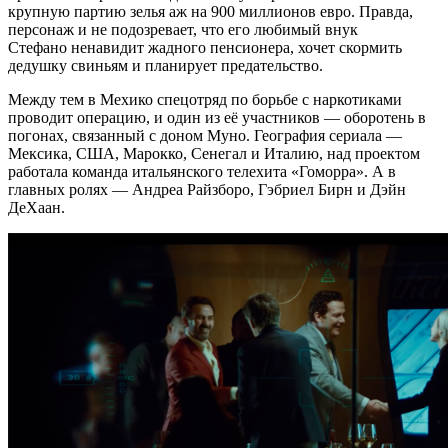
крупную партию зелья аж на 900 миллионов евро. Правда,
персонаж и не подозревает, что его любимый внук
Стефано ненавидит жадного пенсионера, хочет скормить
дедушку свиньям и планирует предательство.
Между тем в Мехико спецотряд по борьбе с наркотиками
проводит операцию, и один из её участников — оборотень в
погонах, связанный с доном Муно. География сериала —
Мексика, США, Марокко, Сенегал и Италию, над проектом
работала команда итальянского телехита «Гоморра». А в
главных ролях — Андреа Райзборо, Гэбриел Бирн и Дэйн
ДеХаан.