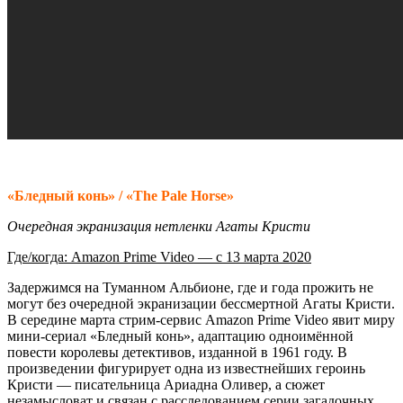
«Бледный конь» / «The Pale Horse»
Очередная экранизация нетленки Агаты Кристи
Где/когда: Amazon Prime Video — с 13 марта 2020
Задержимся на Туманном Альбионе, где и года прожить не
могут без очередной экранизации бессмертной Агаты Кристи.
В середине марта стрим-сервис Amazon Prime Video явит миру
мини-сериал «Бледный конь», адаптацию одноимённой
повести королевы детективов, изданной в 1961 году. В
произведении фигурирует одна из известнейших героинь
Кристи — писательница Ариадна Оливер, а сюжет
незамысловат и связан с расследованием серии загадочных