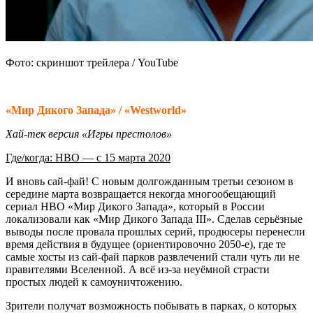
Фото: скриншот трейлера / YouTube
«Мир Дикого Запада» / «Westworld»
Хай-тек версия «Игры престолов»
Где/когда: HBO — с 15 марта 2020
И вновь сай-фай! С новым долгожданным третьи сезоном в
середине марта возвращается некогда многообещающий
сериал HBO «Мир Дикого Запада», который в России
локализовали как «Мир Дикого Запада III». Сделав серьёзные
выводы после провала прошлых серий, продюсеры перенесли
время действия в будущее (ориентировочно 2050-е), где те
самые хосты из сай-фай парков развлечений стали чуть ли не
правителями Вселенной. А всё из-за неуёмной страсти
простых людей к самоуничтожению.
Зрители получат возможность побывать в парках, о которых