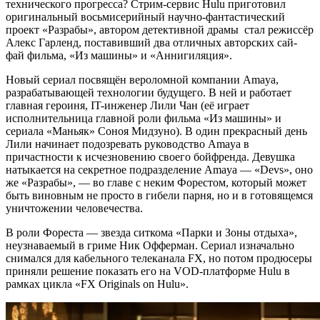
технического прогресса? Стрим-сервис Hulu приготовил
оригинальный восьмисерийный научно-фантастический
проект «Разрабы», автором детективной драмы стал режиссёр
Алекс Гарленд, поставивший два отличных авторских сай-
фай фильма, «Из машины» и «Аннигиляция».
Новый сериал посвящён вероломной компании Amaya,
разрабатывающей технологии будущего. В ней и работает
главная героиня, IT-инженер Лили Чан (её играет
исполнительница главной роли фильма «Из машины» и
сериала «Маньяк» Соноя Мидзуно). В один прекрасный день
Лили начинает подозревать руководство Amaya в
причастности к исчезновению своего бойфренда. Девушка
натыкается на секретное подразделение Amaya — «Devs», оно
же «Разрабы», — во главе с неким Форестом, который может
быть виновным не просто в гибели парня, но и в готовящемся
уничтожении человечества.
В роли Фореста — звезда ситкома «Парки и Зоны отдыха»,
неузнаваемый в гриме Ник Офферман. Сериал изначально
снимался для кабельного телеканала FX, но потом продюсеры
приняли решение показать его на VOD-платформе Hulu в
рамках цикла «FX Originals on Hulu».