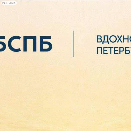
РЕКЛАМА
Афиша Plus
#телегид
Фонтанка.ру
Сегодня:
2026.08.07
04:46
Афиша Plus
кино
спектакли
выставки
концерты
лекции
книги
афиша плюс
новости
+