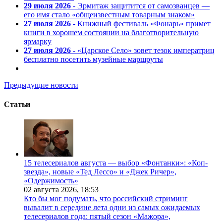
29 июля 2026
- Эрмитаж защитится от самозванцев —
его имя стало «общеизвестным товарным знаком»
27 июля 2026
- Книжный фестиваль «Фонарь» примет
книги в хорошем состоянии на благотворительную
ярмарку
27 июля 2026
- «Царское Село» зовет тезок императриц
бесплатно посетить музейные маршруты
Предыдущие новости
Статьи
15 телесериалов августа — выбор «Фонтанки»: «Коп-
звезда», новые «Тед Лессо» и «Джек Ричер»,
«Одержимость»
02 августа 2026,
18:53
Кто бы мог подумать, что российский стриминг
вывалит в середине лета одни из самых ожидаемых
телесериалов года: пятый сезон «Мажора»,