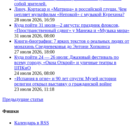
собой зрителей.
Линч, Кортасар и «Матрица» в российской глуши. Чем
цепляет мультфильм «Непокой» с музыкой Курехина?
28 июля 2026,
16:59
Куда пойти 31 июля—2 августа: праздник флоксов,
«Пространственный сдвиг» у Манежа и «Музыка мира»
31 июля 2026,
08:00
Книги-биографии: 7 ярких текстов о реальных людях от
монахинь Средневековья до Энтони Хопкинса
27 июля 2026,
18:00
Куда пойти 24 — 26 июля: Джазовый фестиваль по
всему городу, «Окна Открой» и уличные театры в
ЦПКиО
24 июля 2026,
08:00
«Испания в огне» и 90 лет спустя: Музей истории
религии открыл выставку о гражданской войне
23 июля 2026,
11:18
Предыдущие статьи
Фишки
Календарь в RSS