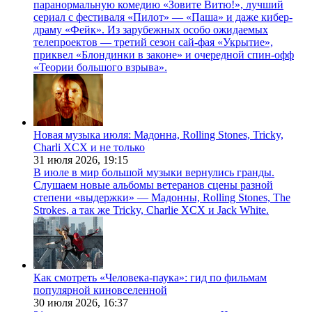
паранормальную комедию «Зовите Витю!», лучший
сериал с фестиваля «Пилот» — «Паша» и даже кибер-
драму «Фейк». Из зарубежных особо ожидаемых
телепроектов — третий сезон сай-фая «Укрытие»,
приквел «Блондинки в законе» и очередной спин-офф
«Теории большого взрыва».
Новая музыка июля: Мадонна, Rolling Stones, Tricky,
Charli XCX и не только
31 июля 2026,
19:15
В июле в мир большой музыки вернулись гранды.
Слушаем новые альбомы ветеранов сцены разной
степени «выдержки» — Мадонны, Rolling Stones, The
Strokes, а так же Tricky, Charlie XCX и Jack White.
Как смотреть «Человека-паука»: гид по фильмам
популярной киновселенной
30 июля 2026,
16:37