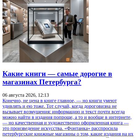
Какие книги — самые дорогие в
магазинах Петербурга?
06 августа 2026, 12:13
Конечно, не цена в книге главное, — но книги умеют
удивлять и ею тоже. Тот случай, когда дороговизна не
вызывает возмущения: информацию и текст почти всегда
можно найти в издания попроще, а то и вообще в интернете,
— но качественная и художественно оформленная книга —
это произведение искусства. «Фонтанка» расспросила
петербургские книжные магазины о том, какие издания на их