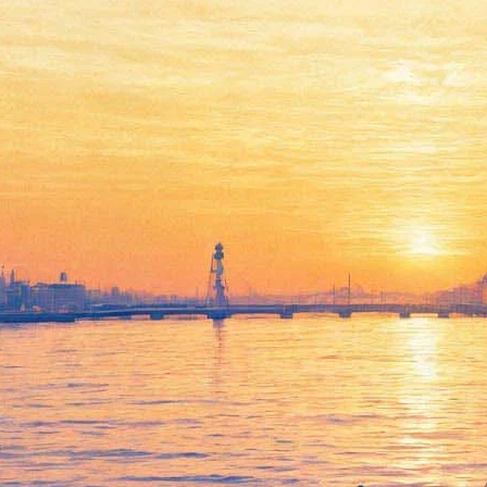
Без работы не остался.
Теперь Мединский —
помощник президента
24 января 2020,
09:46
Версия для печати
Бывший министр культуры Владимир Мединский назначен
помощником президента. Указ об этом 24 января размещен на
сайте Кремля. «Назначить Мединского Владимира
Ростиславовича помощником президента Российской
Федерации», — отмечено в документе. Как уточняется в
бумаге, она вступает в силу со дня подписания, 24 января
2020 года.