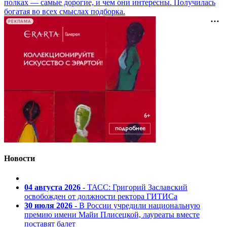
полках — самые дорогие, и чем они интересны. Получилась
богатая во всех смыслах подборка.
РЕКЛАМА
Новости
04 августа 2026
- ТАСС: Григорий Заславский
освобожден от должности ректора ГИТИСа
30 июля 2026
- В России учредили национальную
премию имени Майи Плисецкой, лауреаты вместе
поставят балет