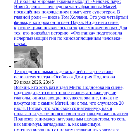
31 июля на мировые экраны выходит «Человек-паук:
Новый день» — очередная часть франшизы Marvel,
посвящённая похождениям прыгучего супергероя. В
главной роли — вновь Том Холланд. Это уже четвёртый
фильм, в котором он играет Паука. Но до него сине-
красное трико появлялось на экране множество раз. Для
тех, кто подзабыл историю, «Фонтанка» подготовила
исчерпывающий гид по киновоплощениям человека-
паука!
Театр одного шамана: девять дней назад не стало
основателя театра «Особняк» Дмитрия Поднозова
29 июля 2026,
23:45
Всякий, кто хоть раз видел Митю Поднозова на сцене,
подтвердит, что вот это «не стало», а также другие
глаголы, описывающие несуществование, никак не
вяжутся ни с самим Митей, ни с тем, что случилось 20
июля. Потому что всю свою сознательную, как я
полагаю, и уж точно всю свою театральную жизнь актер
Поднозов занимался натуральным шаманством, то есть,
как минимум, заглядывал, а, как максимум,
путешествовал по ту сторону реальности, увлекая за