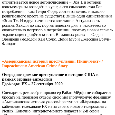
отсчитывается новое летоисчисление – Эра Т, в которой
консьюмеризм возведён в культ, а его символом стал Бог
потребления – сам Генри Форд, соответственно, никакого
религиозного креста не существует, лишь один единственный
«Знак Т». И вдруг начинается восстание. Актуальность
романа Хаксли до сих пор на повестке дня, а человечество
окончательно погрязло в потреблении, поэтому новый сериал-
экранизация придётся кстати. В главных ролях — Олден
Эренрейк (молодой Хан Соло), Деми Мур и Джессика Браун-
Финдли.
«Американская история преступлений: Импичмент» /
Impeachment: American Crime Story
Очередное громкое преступление в истории США в
рамках сериала-антологии
Где/когда: FX – 27 сентября 2020
Сценарист, режиссёр и продюсер Райан Мёрфи не собирается
бросать на произвол судьбы свою мегапопулярную франшизу
«Американская история ужасов/преступлений/вражды» на
кабельном телеканале FX из-за своего нового телеромана с
Netfliх. Конечно, интернет-монстр покажет и 2-й сезон