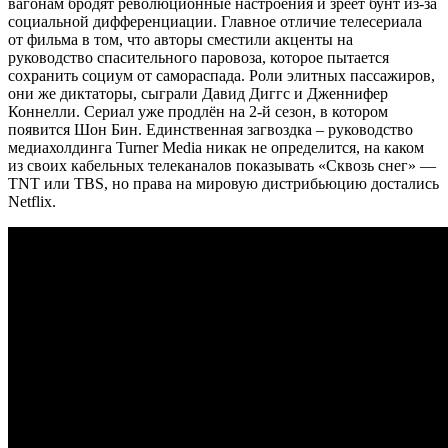
вагонам бродят революционные настроения и зреет бунт из-за
социальной дифференциации. Главное отличие телесериала
от фильма в том, что авторы сместили акценты на
руководство спасительного паровоза, которое пытается
сохранить социум от самораспада. Роли элитных пассажиров,
они же диктаторы, сыграли Давид Диггс и Дженнифер
Коннелли. Сериал уже продлён на 2-й сезон, в котором
появится Шон Бин. Единственная загвоздка – руководство
медиахолдинга Turner Media никак не определится, на каком
из своих кабельных телеканалов показывать «Сквозь снег» —
TNT или TBS, но права на мировую дистрибьюцию достались
Netflix.