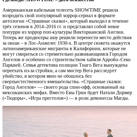
Американская кабельная телесеть SHOWTIME решила
возродить свой популярный хоррор-сериал в формате
антологии «Страшные сказки», который выходил в течение
трёх сезонов в 2014–2016 гг. и представлял собой некое
попурри из хоррор поп-культуры Викторианской Англии.
Теперь же продюсеры шоу решили перенести место действия
за океан – в Лос-Анжелес 1930-х. В центре сюжета окажутся
латиноамериканские мигранты в Калифорнии, которые не
могут смириться со стремительно развивающимся Городом
Ангелов и особенно со строительством хайвэя Арройо–Секо
Парквей. Семья детектива полиции Тиаго Вега вынуждена
переехать из-за стройки, а сам мистер Вега расследует
убийство, в котором явно не обошлось без
сверхъестественного вмешательства. «Страшные сказки:
Город Ангелов» — своего рода спин-офф, основанный на
мексиканских мифах. Вместо Евы Грин будет Натали Дормер
(«Тюдоры», «Игра престолов») — в роли демонессы Магды.