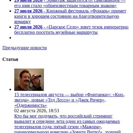
29 июля 2026
- Эрмитаж защитится от самозванцев —
его имя стало «общеизвестным товарным знаком»
27 июля 2026
- Книжный фестиваль «Фонарь» примет
книги в хорошем состоянии на благотворительную
ярмарку
27 июля 2026
- «Царское Село» зовет тезок императриц
бесплатно посетить музейные маршруты
Предыдущие новости
Статьи
15 телесериалов августа — выбор «Фонтанки»: «Коп-
звезда», новые «Тед Лессо» и «Джек Ричер»,
«Одержимость»
02 августа 2026,
18:53
Кто бы мог подумать, что российский стриминг
вывалит в середине лета одни из самых ожидаемых
телесериалов года: пятый сезон «Мажора»,
паранормальную комедию «Зовите Витю!», лучший