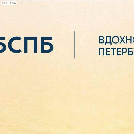
РЕКЛАМА
Афиша Plus
#телегид
Фонтанка.ру
Сегодня:
2026.08.06
15:29
Афиша Plus
кино
спектакли
выставки
концерты
лекции
книги
афиша плюс
новости
+