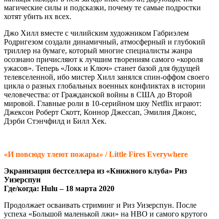
магические силы и подсказки, почему те самые подростки
хотят убить их всех.
Джо Хилл вместе с чилийским художником Габриэлем
Родригезом создали динамичный, атмосферный и глубокий
триллер на бумаге, который многие специалисты жанра
осознано причисляют к лучшим творениям самого «короля
ужасов». Теперь «Локк и Ключ» станет базой для будущей
телевселенной, ибо мистер Хилл занялся спин-оффом своего
цикла о разных глобальных военных конфликтах в истории
человечества: от Гражданской войны в США до Второй
мировой. Главные роли в 10-серийном шоу Netflix играют:
Джексон Роберт Скотт, Коннор Джессап, Эмилия Джонс,
Дэрби Стэнчфилд и Билл Хек.
«И повсюду тлеют пожары» / Little Fires Everywhere
Экранизация бестселлера из «Книжного клуба» Риз
Уизерспун
Где/когда: Hulu – 18 марта 2020
Продолжает осваивать стриминг и Риз Уизерспун. После
успеха «Большой маленькой лжи» на HBO и самого крутого