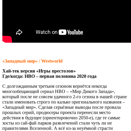
«Западный мир» / Westworld
Хай-тек версия «Игры престолов»
Где/когда: HBO – первая половина 2020 года
С долгожданным третьим сезоном вернётся некогда
многообещающий сериал HBO – «Мир Дикого Запада»,
который после не совсем удачного 2-го сезона в нашей стране
стали именовать строго по кальке оригинального названия –
«Западный мир». Сделав серьёзные выводы после провала
прошлых серий, продюсеры проекта перенесли место
действия в будущее (ориентировочно 2050-е), где те самые
хосты из сай-фай парков развлечений стали чуть ли не
правителями Вселенной. А всё из-за неуёмной страсти