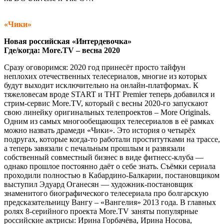
«Чики»
Новая российская «Интердевочка»
Где/когда: More.TV – весна 2020
Сразу оговоримся: 2020 год принесёт просто тайфун
неплохих отечественных телесериалов, многие из которых
будут выходит исключительно на онлайн-платформах. К
тяжеловесам вроде START и ТНТ Premier теперь добавился и
стрим-сервис More.TV, который с весны 2020-го запускают
свою линейку оригинальных телепроектов – More Originals.
Одним из самых многообещающих телесериалов в её рамках
можно назвать драмеди «Чики». Это история о четырёх
подругах, которые когда-то работали проститутками на трассе,
а теперь завязали с печальным прошлым и развязали
собственный совместный бизнес в виде фитнесс-клуба —
однако прошлое постоянно даёт о себе знать. Съёмки сериала
проходили полностью в Кабардино-Балкарии, постановщиком
выступил Эдуард Оганесян — художник-постановщик
знаменитого биографического телесериала про болгарскую
предсказательницу Вангу – «Вангелия» 2013 года. В главных
ролях 8-серийного проекта More.TV заняты популярные
российские актрисы: Ирина Горбачёва, Ирина Носова,