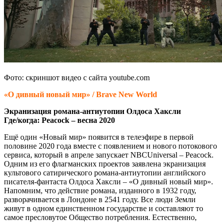
Фото: скриншот видео с сайта youtube.com
«О дивный новый мир» / Brave New World
Экранизация романа-антиутопии Олдоса Хаксли
Где/когда: Peacock – весна 2020
Ещё один «Новый мир» появится в телеэфире в первой
половине 2020 года вместе с появлением и нового потокового
сервиса, который в апреле запускает NBCUniversal – Peacock.
Одним из его флагманских проектов заявлена экранизация
культового сатирического романа-антиутопии английского
писателя-фантаста Олдоса Хаксли – «О дивный новый мир».
Напомним, что действие романа, изданного в 1932 году,
разворачивается в Лондоне в 2541 году. Все люди Земли
живут в одном единственном государстве и составляют то
самое пресловутое Общество потребления. Естественно,