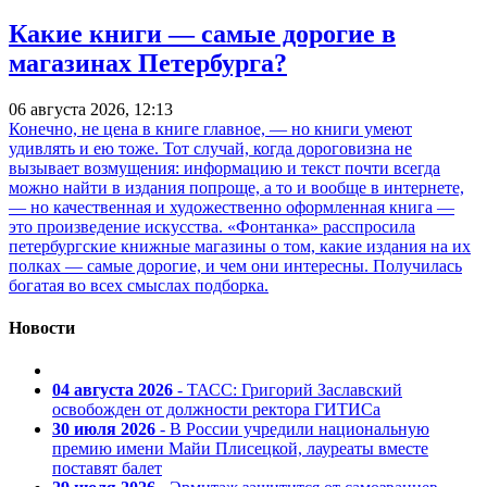
Какие книги — самые дорогие в
магазинах Петербурга?
06 августа 2026, 12:13
Конечно, не цена в книге главное, — но книги умеют
удивлять и ею тоже. Тот случай, когда дороговизна не
вызывает возмущения: информацию и текст почти всегда
можно найти в издания попроще, а то и вообще в интернете,
— но качественная и художественно оформленная книга —
это произведение искусства. «Фонтанка» расспросила
петербургские книжные магазины о том, какие издания на их
полках — самые дорогие, и чем они интересны. Получилась
богатая во всех смыслах подборка.
Новости
04 августа 2026
- ТАСС: Григорий Заславский
освобожден от должности ректора ГИТИСа
30 июля 2026
- В России учредили национальную
премию имени Майи Плисецкой, лауреаты вместе
поставят балет