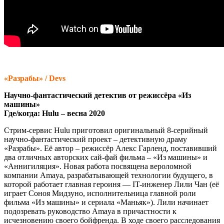
«Разрабы» / Devs
Научно-фантастический детектив от режиссёра «Из
машины»
Где/когда: Hulu – весна 2020
Стрим-сервис Hulu приготовил оригинальный 8-серийный
научно-фантастический проект – детективную драму
«Разрабы». Её автор – режиссёр Алекс Гарленд, поставивший
два отличных авторских сай-фай фильма – «Из машины» и
«Аннигиляция». Новая работа посвящена вероломной
компании Amaya, разрабатывающей технологии будущего, в
которой работает главная героиня — IT-инженер Лили Чан (её
играет Соноя Мидзуно, исполнительница главной роли
фильма «Из машины» и сериала «Маньяк»). Лили начинает
подозревать руководство Amaya в причастности к
исчезновению своего бойфренда. В ходе своего расследования