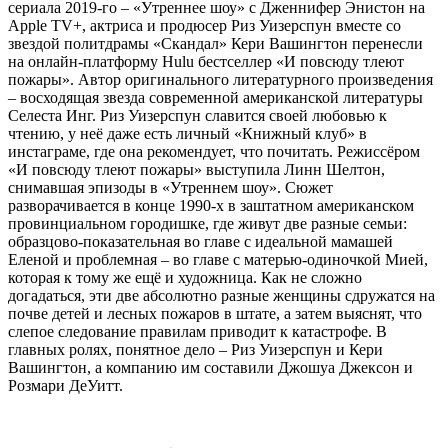
сериала 2019-го – «Утреннее шоу» с Дженнифер Энистон на
Apple TV+, актриса и продюсер Риз Уизерспун вместе со
звездой политдрамы «Скандал» Кери Вашингтон перенесли
на онлайн-платформу Hulu бестселлер «И повсюду тлеют
пожары». Автор оригинального литературного произведения
– восходящая звезда современной американской литературы
Селеста Инг. Риз Уизерспун славится своей любовью к
чтению, у неё даже есть личный «Книжный клуб» в
инстаграме, где она рекомендует, что почитать. Режиссёром
«И повсюду тлеют пожары» выступила Линн Шелтон,
снимавшая эпизоды в «Утреннем шоу». Сюжет
разворачивается в конце 1990-х в заштатном американском
провинциальном городишке, где живут две разные семьи:
образцово-показательная во главе с идеальной мамашей
Еленой и проблемная – во главе с матерью-одиночкой Мией,
которая к тому же ещё и художница. Как не сложно
догадаться, эти две абсолютно разные женщины сдружатся на
почве детей и лесных пожаров в штате, а затем выяснят, что
слепое следование правилам приводит к катастрофе. В
главных ролях, понятное дело – Риз Уизерспун и Кери
Вашингтон, а компанию им составили Джошуа Джексон и
Розмари ДеУитт.