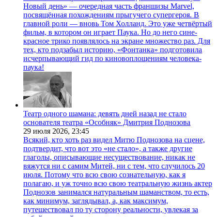
Новый день» — очередная часть франшизы Marvel,
посвящённая похождениям прыгучего супергероя. В
главной роли — вновь Том Холланд. Это уже четвёртый
фильм, в котором он играет Паука. Но до него сине-
красное трико появлялось на экране множество раз. Для
тех, кто подзабыл историю, «Фонтанка» подготовила
исчерпывающий гид по киновоплощениям человека-
паука!
Театр одного шамана: девять дней назад не стало
основателя театра «Особняк» Дмитрия Поднозова
29 июля 2026,
23:45
Всякий, кто хоть раз видел Митю Поднозова на сцене,
подтвердит, что вот это «не стало», а также другие
глаголы, описывающие несуществование, никак не
вяжутся ни с самим Митей, ни с тем, что случилось 20
июля. Потому что всю свою сознательную, как я
полагаю, и уж точно всю свою театральную жизнь актер
Поднозов занимался натуральным шаманством, то есть,
как минимум, заглядывал, а, как максимум,
путешествовал по ту сторону реальности, увлекая за