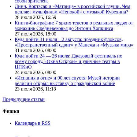
собой зрителей.
Линч, Кортасар и «Матрица» в российской глуши. Чем
цепляет мультфильм «Непокой» с музыкой Курехина?
28 июля 2026,
16:59
Книги-биографии: 7 ярких текстов о реальных людях от
монахинь Средневековья до Энтони Хопкинса
27 июля 2026,
18:00
Куда пойти 31 июля—2 августа: праздник флоксов,
«Пространственный сдвиг» у Манежа и «Музыка мира»
31 июля 2026,
08:00
Куда пойти 24 — 26 июля: Джазовый фестиваль по
всему городу, «Окна Открой» и уличные театры в
ЦПКиО
24 июля 2026,
08:00
«Испания в огне» и 90 лет спустя: Музей истории
религии открыл выставку о гражданской войне
23 июля 2026,
11:18
Предыдущие статьи
Фишки
Календарь в RSS