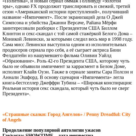
«Политика», и новый сериал оммаж Голливуду «золотой
эры», однако FX продолжит транслировать и свежий, третий
сезон «Американской истории преступлений», получивший
название «Импичмент». После экранизаций дела О Джей
Симпсона и убийства Джанни Версаче, Райана Мёрфи
заинтересовали разборки с Президентом США Биллом
Клинтон и секс-скандал с той самой стажёркой Белого Дома –
Моникой Левински, за которыми следил весь мир в 1998 году.
Сама мисс Левински выступила одним из исполнительных
продюсеров сериала про себя, а её сыграет актриса Бини
Фелдштейн из нашумевшего фильма Оливии Уайлд
«Образование». Роль 42-го Президента США, которому чуть
было не объявили импичмент за харрасмент в Белом Доме,
исполнит Клайв Оуэн. Также в сериале заняты Сара Полсон и
Аннали Эшфорд. В основу сценария «Импичмента» легла
книга-бестселлер Джеффри Тубина – «Широкая конспирация:
Реальная история секс скандала, который чуть было не сверг
Президента».
«Страшные сказки: Город Ангелов» / Penny Dreadful: City
of Angels
Продолжение популярной антологии ужасов
Где/когда: SHOWTIME – дата неизвестна