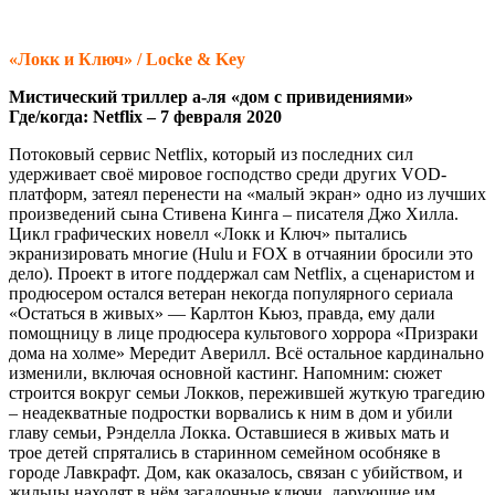
«Локк и Ключ» / Locke & Key
Мистический триллер а-ля «дом с привидениями»
Где/когда: Netflix – 7 февраля 2020
Потоковый сервис Netflix, который из последних сил
удерживает своё мировое господство среди других VOD-
платформ, затеял перенести на «малый экран» одно из лучших
произведений сына Стивена Кинга – писателя Джо Хилла.
Цикл графических новелл «Локк и Ключ» пытались
экранизировать многие (Hulu и FOX в отчаянии бросили это
дело). Проект в итоге поддержал сам Netflix, а сценаристом и
продюсером остался ветеран некогда популярного сериала
«Остаться в живых» — Карлтон Кьюз, правда, ему дали
помощницу в лице продюсера культового хоррора «Призраки
дома на холме» Мередит Аверилл. Всё остальное кардинально
изменили, включая основной кастинг. Напомним: сюжет
строится вокруг семьи Локков, пережившей жуткую трагедию
– неадекватные подростки ворвались к ним в дом и убили
главу семьи, Рэнделла Локка. Оставшиеся в живых мать и
трое детей спрятались в старинном семейном особняке в
городе Лавкрафт. Дом, как оказалось, связан с убийством, и
жильцы находят в нём загадочные ключи, дарующие им