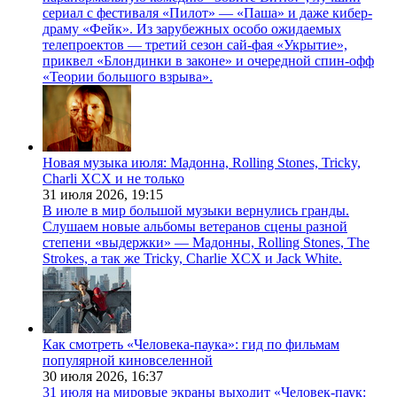
сериал с фестиваля «Пилот» — «Паша» и даже кибер-
драму «Фейк». Из зарубежных особо ожидаемых
телепроектов — третий сезон сай-фая «Укрытие»,
приквел «Блондинки в законе» и очередной спин-офф
«Теории большого взрыва».
Новая музыка июля: Мадонна, Rolling Stones, Tricky,
Charli XCX и не только
31 июля 2026,
19:15
В июле в мир большой музыки вернулись гранды.
Слушаем новые альбомы ветеранов сцены разной
степени «выдержки» — Мадонны, Rolling Stones, The
Strokes, а так же Tricky, Charlie XCX и Jack White.
Как смотреть «Человека-паука»: гид по фильмам
популярной киновселенной
30 июля 2026,
16:37
31 июля на мировые экраны выходит «Человек-паук: