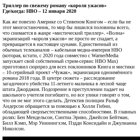
Триллер по свежему роману «короля ужасов»
Где/когда: HBO – 12 января 2020
Как же повезло Америке со Стивеном Кингом – если бы не
этот многостаночник, то мир бы лишился половины всего,
что снимается в жанре «мистический триллер». «Волна»
экранизаций «короля ужасов» не просто не спадает, а
превращается в настоящее цунами. Единственный из
обычных телеканалов – кабельная медиа-империя HBO
(которая, кстати, с 2020 года совместно с WarnerMedia
запускает свой собственный стрим-сервис HBO Max)
приготовил сюрприз для всех поклонников Кинга и мистики
– 10-серийный проект «Чужак», экранизация одноимённого
романа 2018 года. В центре сюжета – расследование
загадочного убийства 11-летнего мальчика в лесной чаще
штата Джорджия. Подозрение в преступлении падает на
школьного учителя погибшего, но все улики говорят о том,
что он не мог этого сделать. Детектив полиции Ральф
Андерсон обращается за помощью к Холли Гибни,
обладающей сверхъестественными способностями. В главных
ролях: Бен Мендельсон, Синтиа Эриво, Джейсон Бейтман,
Билл Кэмп, Мэр Уиннингхэм, Пэдди Консидайн и Джулианна
Николсон.