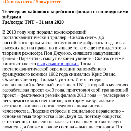
«Сквозь снег» / Snowpiercer
Телеверсия хайпового корейского фильма с голливудскими
звёздами
Где/когда: TNT – 31 мая 2020
В 2013 году мир поразил южнокорейский
постапокалиптический триллер «Сквозь снег». До
российского проката эта антиутопия не добралась тогда из-за
высоких цен на права, но в январе те, кто еще не видел этого
творения режиссёра Пон Джун-хо, снявшего нашумевший
фильм «Паразиты», смогут наконец увидеть «Сквозь снег» в
кинотеатрах: его
выпускают в прокат.
Тогда в
постапокалиптической экранизации одноимённого
французского комикса 1982 года снимались Крис Эванс,
Октавия Спенсер, Тильда Суинтон. И вот теперь
американский кабельный телеканал TNT, который в мучениях
разрабатывал проект аж 3 года, приготовил свой грандиозный
проект – фактически ремейк фильма 2013 года — телесериал о
несущемся сквозь снег поезде, в котором живут жалкие
остатки выжившего после ледяного апокалипсиса
человечества. Людские отбросы и социальное неравенство –
основная тема творчества Пон Джун-хо, поэтому общество,
естественно, поделено на классы по вагонам: в хвосте едут
люмпены, а ближе к голове состава – высшие сословия. По