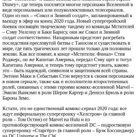
Disney+, где теперь поселятся многие персонажи Вселенной в
виде персональных или полуколлективных телесериалов.
Один из них – «Сокол и Зимний солдат», запланированный к
выходу в эфир на конец 2020 года. Новый супергеройский
боевик посвящён творческому тандему из команды Мстителей
– Сэму Уилсону и Баки Барнсу, они же Сокол и Зимний
солдат соответственно. Напарникам предстоит разгребать
последствия пресловутой битвы с Таносом и существовать в
мире, где пять трагических лет прошли только для половины
землян. Как все помнят, в конце «Мстители: Финал» Стив
Роджерс, он же Капитан Америка, передал Сэму щит и титул
Капитана Америки, и теперь тому предстоит узнать, каково
это – быть надеждой, символом и защитником всей страны.
Энтони Маки и Себастьян Стэн вернутся к своим персонажам
в новом сериале, также как и исполнители второстепенных
ролей, связанных с этими героями комикс-вселенной Marvel –
Эмили Ванкэмп в роли Шерон Картер и Дениэл Брюль в роли
Барона Земо.
Кстати, это не единственный комикс-сериал 2020 года: все
ждут инфернальную супергероику «Хелстром» (в главной
роли – Том Остин) от Marvel на Hulu и из
противоборствующей комикс-вселенной DC – подростковую
супергероику «Старгёрл» (в главной роли – Брэк Бэссинджер)
на DC Universe и The CW.