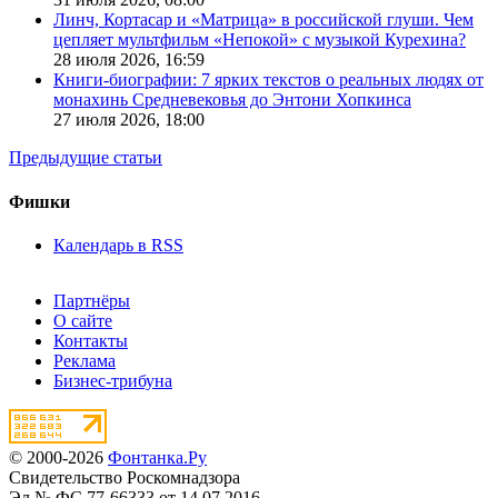
Линч, Кортасар и «Матрица» в российской глуши. Чем
цепляет мультфильм «Непокой» с музыкой Курехина?
28 июля 2026,
16:59
Книги-биографии: 7 ярких текстов о реальных людях от
монахинь Средневековья до Энтони Хопкинса
27 июля 2026,
18:00
Предыдущие статьи
Фишки
Календарь в RSS
Партнёры
О сайте
Контакты
Реклама
Бизнес-трибуна
© 2000-2026
Фонтанка.Ру
Свидетельство Роскомнадзора
Эл № ФС 77-66333 от 14.07.2016