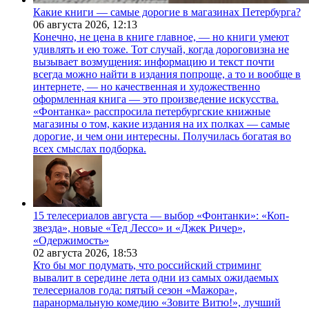
Какие книги — самые дорогие в магазинах Петербурга?
06 августа 2026,
12:13
Конечно, не цена в книге главное, — но книги умеют
удивлять и ею тоже. Тот случай, когда дороговизна не
вызывает возмущения: информацию и текст почти
всегда можно найти в издания попроще, а то и вообще в
интернете, — но качественная и художественно
оформленная книга — это произведение искусства.
«Фонтанка» расспросила петербургские книжные
магазины о том, какие издания на их полках — самые
дорогие, и чем они интересны. Получилась богатая во
всех смыслах подборка.
15 телесериалов августа — выбор «Фонтанки»: «Коп-
звезда», новые «Тед Лессо» и «Джек Ричер»,
«Одержимость»
02 августа 2026,
18:53
Кто бы мог подумать, что российский стриминг
вывалит в середине лета одни из самых ожидаемых
телесериалов года: пятый сезон «Мажора»,
паранормальную комедию «Зовите Витю!», лучший