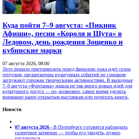
Куда пойти 7–9 августа: «Пикник
Афиши», песни «Короля и Шута» в
Ледовом, день рождения Зощенко и
кубинские марки
07 августа 2026, 08:00
Лето решило притормозить перед финалом: пока идет сезон
отпусков, организаторы культурных событий не слишком
загружают горожан творческими активностями. В выходные
7–9 августа «Фонтанка» нашла не так много новых идей для
культурного досуга — но, возможно, самое время уделить
внимание ранее открытым выставкам или почитать книги.
Новости
07 августа 2026
- В Петербурге готовятся наблюдать
солнечное затмение — чтобы его увидеть, нужно
постараться