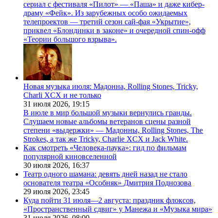
сериал с фестиваля «Пилот» — «Паша» и даже кибер-
драму «Фейк». Из зарубежных особо ожидаемых
телепроектов — третий сезон сай-фая «Укрытие»,
приквел «Блондинки в законе» и очередной спин-офф
«Теории большого взрыва».
Новая музыка июля: Мадонна, Rolling Stones, Tricky,
Charli XCX и не только
31 июля 2026,
19:15
В июле в мир большой музыки вернулись гранды.
Слушаем новые альбомы ветеранов сцены разной
степени «выдержки» — Мадонны, Rolling Stones, The
Strokes, а так же Tricky, Charlie XCX и Jack White.
Как смотреть «Человека-паука»: гид по фильмам
популярной киновселенной
30 июля 2026,
16:37
Театр одного шамана: девять дней назад не стало
основателя театра «Особняк» Дмитрия Поднозова
29 июля 2026,
23:45
Куда пойти 31 июля—2 августа: праздник флоксов,
«Пространственный сдвиг» у Манежа и «Музыка мира»
31 июля 2026,
08:00