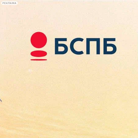
РЕКЛАМА
Афиша Plus
#телегид
Фонтанка.ру
Сегодня:
2026.08.08
20:32
Афиша Plus
кино
спектакли
выставки
концерты
лекции
книги
афиша плюс
новости
+