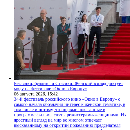
Беглянки, буллинг и Стасики: Женский взгляд диктует
моду на фестивале «Окно в Европу»
06 августа 2026,
15:42
34-й фестиваль российского кино «Окно в Европу» с
самого начала обозначил интерес к женской тематике, в
том числе и потому, что первые показанные в
программе фильмы сняты режиссерами-женщинами. Их
яростный взгляд на мир во многом отвечает
высказанному на открытии пожеланию председателя