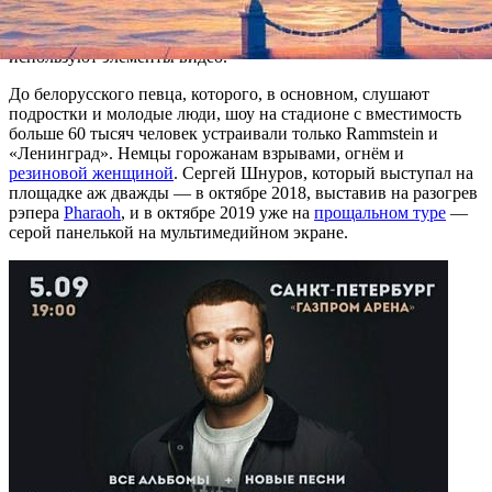
запланирован сольник. Эффекта заполненности на сцене
добьются при помощи «спецэффектов, звука, постановки» и
используют элементы видео.
До белорусского певца, которого, в основном, слушают
подростки и молодые люди, шоу на стадионе с вместимость
больше 60 тысяч человек устраивали только Rammstein и
«Ленинград». Немцы горожанам взрывами, огнём и
резиновой женщиной
. Сергей Шнуров, который выступал на
площадке аж дважды — в октябре 2018, выставив на разогрев
рэпера
Pharaoh
, и в октябре 2019 уже на
прощальном туре
—
серой панелькой на мультимедийном экране.