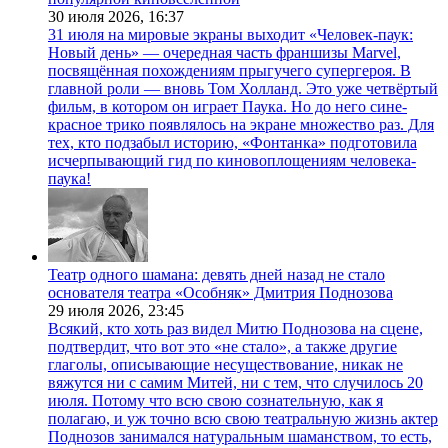
30 июля 2026,
16:37
31 июля на мировые экраны выходит «Человек-паук:
Новый день» — очередная часть франшизы Marvel,
посвящённая похождениям прыгучего супергероя. В
главной роли — вновь Том Холланд. Это уже четвёртый
фильм, в котором он играет Паука. Но до него сине-
красное трико появлялось на экране множество раз. Для
тех, кто подзабыл историю, «Фонтанка» подготовила
исчерпывающий гид по киновоплощениям человека-
паука!
Театр одного шамана: девять дней назад не стало
основателя театра «Особняк» Дмитрия Поднозова
29 июля 2026,
23:45
Всякий, кто хоть раз видел Митю Поднозова на сцене,
подтвердит, что вот это «не стало», а также другие
глаголы, описывающие несуществование, никак не
вяжутся ни с самим Митей, ни с тем, что случилось 20
июля. Потому что всю свою сознательную, как я
полагаю, и уж точно всю свою театральную жизнь актер
Поднозов занимался натуральным шаманством, то есть,