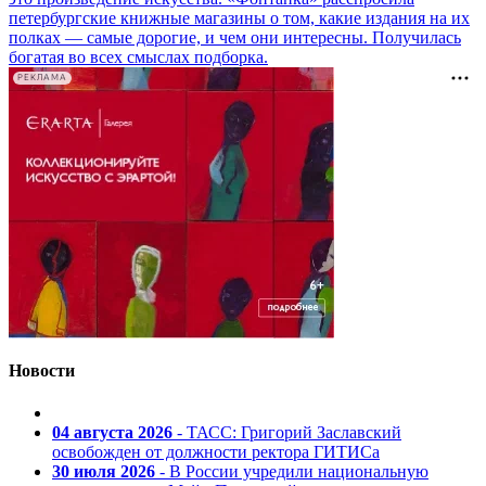
петербургские книжные магазины о том, какие издания на их
полках — самые дорогие, и чем они интересны. Получилась
богатая во всех смыслах подборка.
РЕКЛАМА
Новости
04 августа 2026
- ТАСС: Григорий Заславский
освобожден от должности ректора ГИТИСа
30 июля 2026
- В России учредили национальную