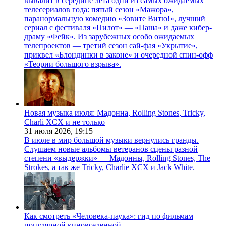
вывалит в середине лета одни из самых ожидаемых
телесериалов года: пятый сезон «Мажора»,
паранормальную комедию «Зовите Витю!», лучший
сериал с фестиваля «Пилот» — «Паша» и даже кибер-
драму «Фейк». Из зарубежных особо ожидаемых
телепроектов — третий сезон сай-фая «Укрытие»,
приквел «Блондинки в законе» и очередной спин-офф
«Теории большого взрыва».
Новая музыка июля: Мадонна, Rolling Stones, Tricky,
Charli XCX и не только
31 июля 2026,
19:15
В июле в мир большой музыки вернулись гранды.
Слушаем новые альбомы ветеранов сцены разной
степени «выдержки» — Мадонны, Rolling Stones, The
Strokes, а так же Tricky, Charlie XCX и Jack White.
Как смотреть «Человека-паука»: гид по фильмам
популярной киновселенной