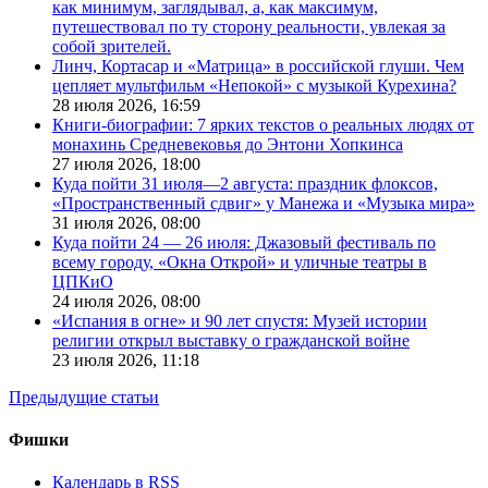
как минимум, заглядывал, а, как максимум,
путешествовал по ту сторону реальности, увлекая за
собой зрителей.
Линч, Кортасар и «Матрица» в российской глуши. Чем
цепляет мультфильм «Непокой» с музыкой Курехина?
28 июля 2026,
16:59
Книги-биографии: 7 ярких текстов о реальных людях от
монахинь Средневековья до Энтони Хопкинса
27 июля 2026,
18:00
Куда пойти 31 июля—2 августа: праздник флоксов,
«Пространственный сдвиг» у Манежа и «Музыка мира»
31 июля 2026,
08:00
Куда пойти 24 — 26 июля: Джазовый фестиваль по
всему городу, «Окна Открой» и уличные театры в
ЦПКиО
24 июля 2026,
08:00
«Испания в огне» и 90 лет спустя: Музей истории
религии открыл выставку о гражданской войне
23 июля 2026,
11:18
Предыдущие статьи
Фишки
Календарь в RSS