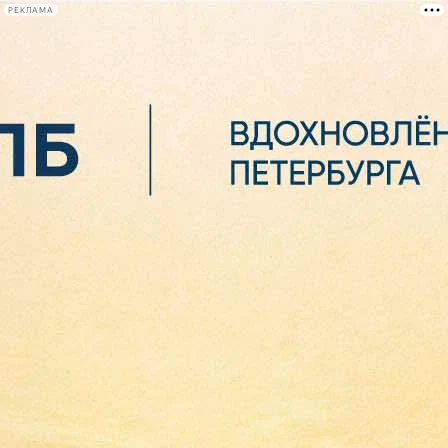
РЕКЛАМА
Афиша Plus
#телегид
Фонтанка.ру
Сегодня:
2026.08.06
12:20
Афиша Plus
кино
спектакли
выставки
концерты
лекции
книги
афиша плюс
новости
+