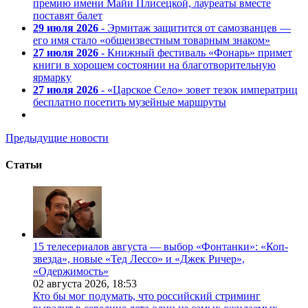
премию имени Майи Плисецкой, лауреаты вместе
поставят балет
29 июля 2026
- Эрмитаж защитится от самозванцев —
его имя стало «общеизвестным товарным знаком»
27 июля 2026
- Книжный фестиваль «Фонарь» примет
книги в хорошем состоянии на благотворительную
ярмарку
27 июля 2026
- «Царское Село» зовет тезок императриц
бесплатно посетить музейные маршруты
Предыдущие новости
Статьи
15 телесериалов августа — выбор «Фонтанки»: «Коп-
звезда», новые «Тед Лессо» и «Джек Ричер»,
«Одержимость»
02 августа 2026,
18:53
Кто бы мог подумать, что российский стриминг