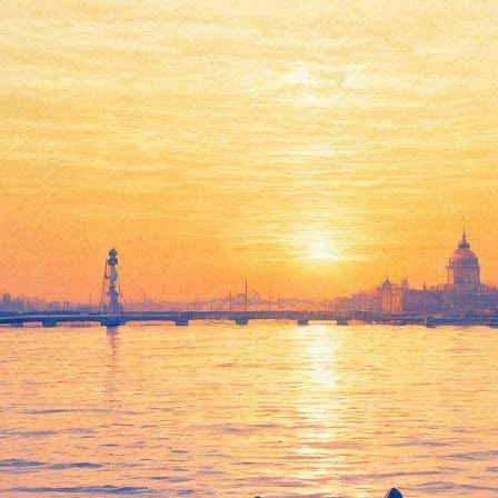
«Газпром Арену» накроет
Коржом. Брать стадион после
Rammstein и Шнурова будет
любимец молодежи
28 ноября 2019,
20:11
Версия для печати
Стало известно, кто покорять стадион «Газпром Арена» после
выступлений Rammstein и «Ленинграда». На крупнейшей в
городе спортивной и концертной площадке 5 сентября 2020
года выступит рэпер Макс Корж
Продажи начались днём 28 ноября, и фанаты Коржа, по
сведениям организаторов концерта, выкупили уже больше
десяти тысяч билетов. Артист выйдет на сцену один: