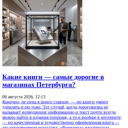
Какие книги — самые дорогие в
магазинах Петербурга?
06 августа 2026, 12:13
Конечно, не цена в книге главное, — но книги умеют
удивлять и ею тоже. Тот случай, когда дороговизна не
вызывает возмущения: информацию и текст почти всегда
можно найти в издания попроще, а то и вообще в интернете,
— но качественная и художественно оформленная книга —
это произведение искусства. «Фонтанка» расспросила