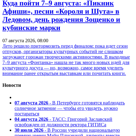
Куда пойти 7–9 августа: «Пикник
Афиши», песни «Короля и Шута» в
Ледовом, день рождения Зощенко и
кубинские марки
07 августа 2026, 08:00
Лето решило притормозить перед финалом: пока идет сезон
отпусков, организаторы культурных событий не слишком
загружают горожан творческими активностями. В выходные
7–9 августа «Фонтанка» нашла не так много новых идей для
культурного досуга — но, возможно, самое время уделить
внимание ранее открытым выставкам или почитать книги.
Новости
07 августа 2026
- В Петербурге готовятся наблюдать
солнечное затмение — чтобы его увидеть, нужно
постараться
04 августа 2026
- ТАСС: Григорий Заславский
освобожден от должности ректора ГИТИСа
30 июля 2026
- В России учредили национальную
премию имени Майи Плисецкой, лауреаты вместе