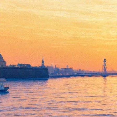
В Петербург из «Гоголь-
центра» приедут два
спектакля Серебренникова
— в том числе
антиклерикальный
«(М)ученик»
19 ноября 2019,
12:54
Версия для печати
В середине февраля на сцене БДТ пройдут гастроли
московского «Гоголь-центра», возглавляемого Кириллом
Серебренниковым. Петербург увидит два спектакля