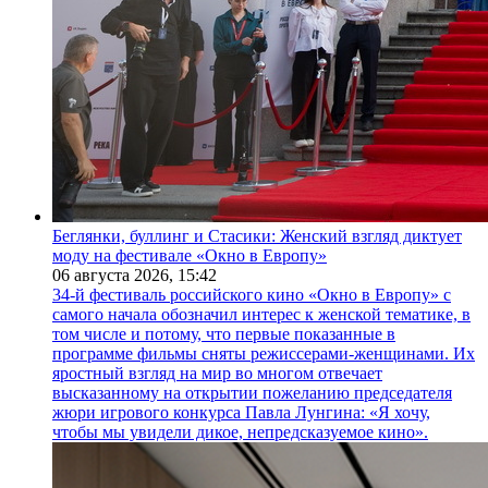
Беглянки, буллинг и Стасики: Женский взгляд диктует
моду на фестивале «Окно в Европу»
06 августа 2026,
15:42
34-й фестиваль российского кино «Окно в Европу» с
самого начала обозначил интерес к женской тематике, в
том числе и потому, что первые показанные в
программе фильмы сняты режиссерами-женщинами. Их
яростный взгляд на мир во многом отвечает
высказанному на открытии пожеланию председателя
жюри игрового конкурса Павла Лунгина: «Я хочу,
чтобы мы увидели дикое, непредсказуемое кино».