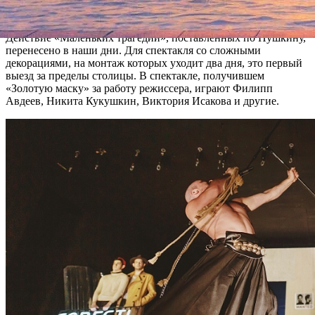
режиссера — «Маленькие трагедии» (18-19 февраля) и
«(М)ученик» (21-22 февраля).
Действие «Маленьких трагедий», поставленных по Пушкину,
перенесено в наши дни. Для спектакля со сложными
декорациями, на монтаж которых уходит два дня, это первый
выезд за пределы столицы. В спектакле, получившем
«Золотую маску» за работу режиссера, играют Филипп
Авдеев, Никита Кукушкин, Виктория Исакова и другие.