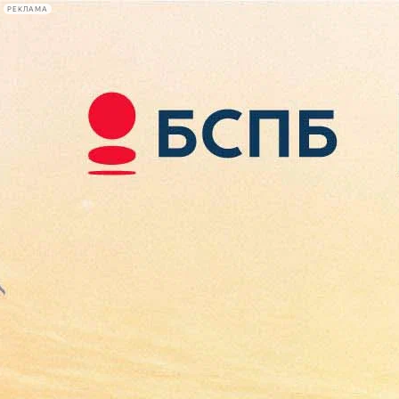
РЕКЛАМА
Афиша Plus
#телегид
Фонтанка.ру
Сегодня:
2026.08.08
11:58
Афиша Plus
кино
спектакли
выставки
концерты
лекции
книги
афиша плюс
новости
+