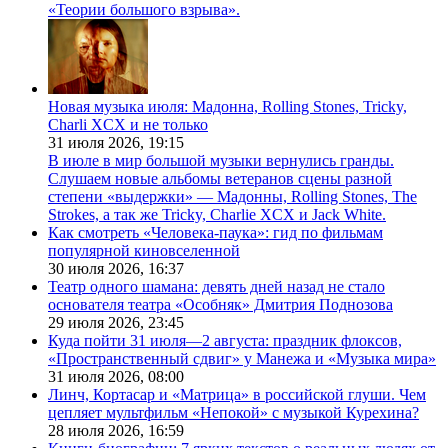
«Теории большого взрыва».
Новая музыка июля: Мадонна, Rolling Stones, Tricky,
Charli XCX и не только
31 июля 2026,
19:15
В июле в мир большой музыки вернулись гранды.
Слушаем новые альбомы ветеранов сцены разной
степени «выдержки» — Мадонны, Rolling Stones, The
Strokes, а так же Tricky, Charlie XCX и Jack White.
Как смотреть «Человека-паука»: гид по фильмам
популярной киновселенной
30 июля 2026,
16:37
Театр одного шамана: девять дней назад не стало
основателя театра «Особняк» Дмитрия Поднозова
29 июля 2026,
23:45
Куда пойти 31 июля—2 августа: праздник флоксов,
«Пространственный сдвиг» у Манежа и «Музыка мира»
31 июля 2026,
08:00
Линч, Кортасар и «Матрица» в российской глуши. Чем
цепляет мультфильм «Непокой» с музыкой Курехина?
28 июля 2026,
16:59