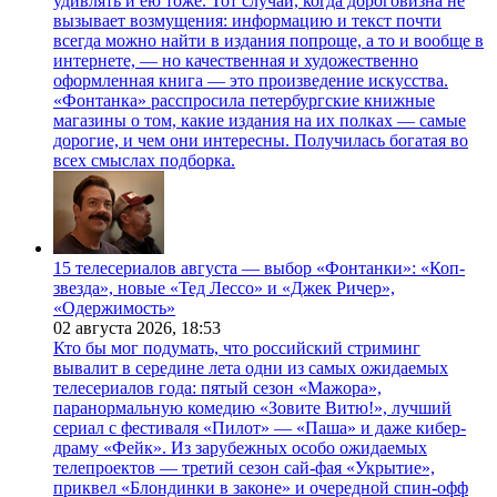
удивлять и ею тоже. Тот случай, когда дороговизна не
вызывает возмущения: информацию и текст почти
всегда можно найти в издания попроще, а то и вообще в
интернете, — но качественная и художественно
оформленная книга — это произведение искусства.
«Фонтанка» расспросила петербургские книжные
магазины о том, какие издания на их полках — самые
дорогие, и чем они интересны. Получилась богатая во
всех смыслах подборка.
15 телесериалов августа — выбор «Фонтанки»: «Коп-
звезда», новые «Тед Лессо» и «Джек Ричер»,
«Одержимость»
02 августа 2026,
18:53
Кто бы мог подумать, что российский стриминг
вывалит в середине лета одни из самых ожидаемых
телесериалов года: пятый сезон «Мажора»,
паранормальную комедию «Зовите Витю!», лучший
сериал с фестиваля «Пилот» — «Паша» и даже кибер-
драму «Фейк». Из зарубежных особо ожидаемых
телепроектов — третий сезон сай-фая «Укрытие»,
приквел «Блондинки в законе» и очередной спин-офф