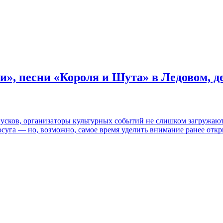
и», песни «Короля и Шута» в Ледовом, 
пусков, организаторы культурных событий не слишком загружаю
осуга — но, возможно, самое время уделить внимание ранее отк