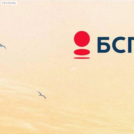
РЕКЛАМА
Афиша Plus
#телегид
Фонтанка.ру
Сегодня:
2026.08.07
21:45
Афиша Plus
кино
спектакли
выставки
концерты
лекции
книги
афиша плюс
новости
+