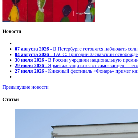
Новости
07 августа 2026
- В Петербурге готовятся наблюдать солн
04 августа 2026
- ТАСС: Григорий Заславский освобожд
30 июля 2026
- В России учредили национальную премию
29 июля 2026
- Эрмитаж защитится от самозванцев — ег
27 июля 2026
- Книжный фестиваль «Фонарь» примет кни
Предыдущие новости
Статьи