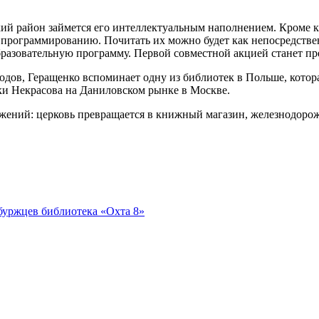
кий район займется его интеллектуальным наполнением. Кроме к
программированию. Почитать их можно будет как непосредственн
разовательную программу. Первой совместной акцией станет пре
родов, Геращенко вспоминает одну из библиотек в Польше, кот
еки Некрасова на Даниловском рынке в Москве.
жений: церковь превращается в книжный магазин, железнодорожн
рбуржцев библиотека «Охта 8»