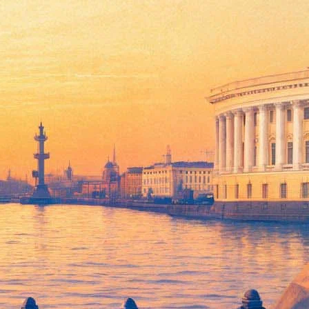
 Тысячу книг расположат за
5 декабря откроется новая библиотека, которая станет
 Гудов.
пичного здания-газгольдера, где работает планетарий.
онтанке» начальник отдела развития и маркетинга библиотек
ю, опираясь на успешные кейсы. И мы нашли общий язык».