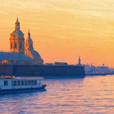
В Московском районе откроют 
стеклом в планетарии
18 ноября 2019,
17:45
Версия для печати
Книги по астрономии, авиации и космонавтике скоро смогут пр
совместным проектом креативного пространства и Московского
Около тысячи изданий разместят в стеклянном лектории на наб
«Библиотек в Московском районе не открывалось последние 50
Московского района Егор Геращенко. – Я обратился к директо