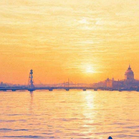
первую за 50 лет библиотеку.
очитать посетители Планетария № 1 на Обводном канале. Здесь 1
 района, подтвердил «Фонтанке» создатель планетария Евгений
ережной – в непосредственной близости от старинного краснокир
 лет, были только обновления старых помещений, – рассказал «Ф
ру планетария с предложением сделать такую имиджевую истори