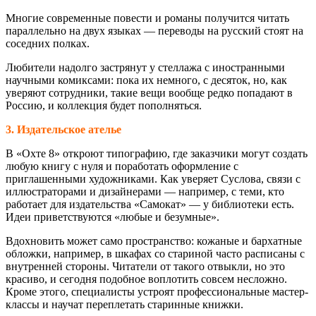
Многие современные повести и романы получится читать
параллельно на двух языках — переводы на русский стоят на
соседних полках.
Любители надолго застрянут у стеллажа с иностранными
научными комиксами: пока их немного, с десяток, но, как
уверяют сотрудники, такие вещи вообще редко попадают в
Россию, и коллекция будет пополняться.
3. Издательское ателье
В «Охте 8» откроют типографию, где заказчики могут создать
любую книгу с нуля и поработать оформление с
приглашенными художниками. Как уверяет Суслова, связи с
иллюстраторами и дизайнерами — например, с теми, кто
работает для издательства «Самокат» — у библиотеки есть.
Идеи приветствуются «любые и безумные».
Вдохновить может само пространство: кожаные и бархатные
обложки, например, в шкафах со стариной часто расписаны с
внутренней стороны. Читатели от такого отвыкли, но это
красиво, и сегодня подобное воплотить совсем несложно.
Кроме этого, специалисты устроят профессиональные мастер-
классы и научат переплетать старинные книжки.