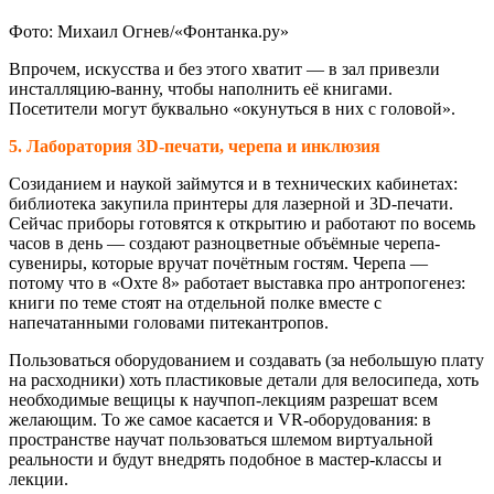
Фото: Михаил Огнев/«Фонтанка.ру»
Впрочем, искусства и без этого хватит — в зал привезли
инсталляцию-ванну, чтобы наполнить её книгами.
Посетители могут буквально «окунуться в них с головой».
5. Лаборатория 3D-печати, черепа и инклюзия
Созиданием и наукой займутся и в технических кабинетах:
библиотека закупила принтеры для лазерной и 3D-печати.
Сейчас приборы готовятся к открытию и работают по восемь
часов в день — создают разноцветные объёмные черепа-
сувениры, которые вручат почётным гостям. Черепа —
потому что в «Охте 8» работает выставка про антропогенез:
книги по теме стоят на отдельной полке вместе с
напечатанными головами питекантропов.
Пользоваться оборудованием и создавать (за небольшую плату
на расходники) хоть пластиковые детали для велосипеда, хоть
необходимые вещицы к научпоп-лекциям разрешат всем
желающим. То же самое касается и VR-оборудования: в
пространстве научат пользоваться шлемом виртуальной
реальности и будут внедрять подобное в мастер-классы и
лекции.