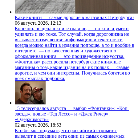
Какие книги — самые дорогие в магазинах Петербурга?
06 августа 2026,
12:13
Конечно, не цена в книге главное, — но книги умеют
удивлять и ею тоже. Тот случай, когда дороговизна не
вызывает возмущения: информацию и текст почти
всегда можно найти в издания попроще, а то и вообще в
интернете, — но качественная и художественно
оформленная книга — это произведение искусства.
«Фонтанка» расспросила петербургские книжные
магазины о том, какие издания на их полках — самые
дорогие, и чем они интересны. Получилась богатая во
всех смыслах подборка.
15 телесериалов августа — выбор «Фонтанки»: «Коп-
звезда», новые «Тед Лессо» и «Джек Ричер»,
«Одержимость»
02 августа 2026,
18:53
Кто бы мог подумать, что российский стриминг
вывалит в середине лета одни из самых ожидаемых