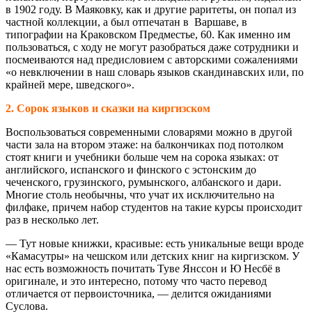
в 1902 году. В Маяковку, как и другие раритеты, он попал из
частной коллекции, а был отпечатан в Варшаве, в
типографии на Краковском Предместье, 60. Как именно им
пользоваться, с ходу не могут разобраться даже сотрудники и
посмеиваются над предисловием с авторскими сожалениями
«о невключении в наш словарь языков скандинавских или, по
крайней мере, шведского».
2. Сорок языков и сказки на киргизском
Воспользоваться современными словарями можно в другой
части зала на втором этаже: на балкончиках под потолком
стоят книги и учебники больше чем на сорока языках: от
английского, испанского и финского с эстонским до
чеченского, грузинского, румынского, албанского и дари.
Многие столь необычны, что учат их исключительно на
филфаке, причем набор студентов на такие курсы происходит
раз в несколько лет.
— Тут новые книжки, красивые: есть уникальные вещи вроде
«Камасутры» на чешском или детских книг на киргизском. У
нас есть возможность почитать Туве Янссон и Ю Несбё в
оригинале, и это интересно, потому что часто перевод
отличается от первоисточника, — делится ожиданиями
Суслова.