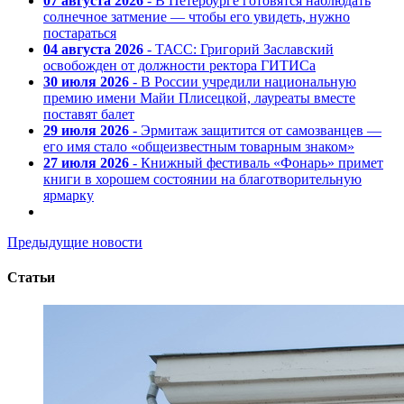
07 августа 2026
- В Петербурге готовятся наблюдать
солнечное затмение — чтобы его увидеть, нужно
постараться
04 августа 2026
- ТАСС: Григорий Заславский
освобожден от должности ректора ГИТИСа
30 июля 2026
- В России учредили национальную
премию имени Майи Плисецкой, лауреаты вместе
поставят балет
29 июля 2026
- Эрмитаж защитится от самозванцев —
его имя стало «общеизвестным товарным знаком»
27 июля 2026
- Книжный фестиваль «Фонарь» примет
книги в хорошем состоянии на благотворительную
ярмарку
Предыдущие новости
Статьи