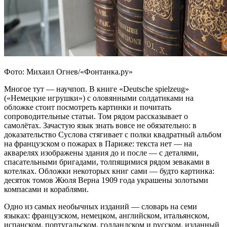
Фото: Михаил Огнев/«Фонтанка.ру»
Многое тут — научпоп. В книге «Deutsche spielzeug»
(«Немецкие игрушки») с оловянными солдатиками на
обложке стоит посмотреть картинки и почитать
сопроводительные статьи. Том рядом рассказывает о
самолётах. Зачастую язык знать вовсе не обязательно: в
доказательство Суслова стягивает с полки квадратный альбом
на французском о пожарах в Париже: текста нет — на
акварелях изображены здания до и после — с деталями,
спасательными бригадами, толпящимися рядом зеваками в
котелках. Обложки некоторых книг сами — будто картинка:
десяток томов Жюля Верна 1909 года украшены золотыми
компасами и кораблями.
Одно из самых необычных изданий — словарь на семи
языках: французском, немецком, английском, итальянском,
испанском, португальском, голландском и русском, изданный