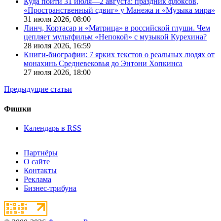
Куда пойти 31 июля—2 августа: праздник флоксов,
«Пространственный сдвиг» у Манежа и «Музыка мира»
31 июля 2026,
08:00
Линч, Кортасар и «Матрица» в российской глуши. Чем
цепляет мультфильм «Непокой» с музыкой Курехина?
28 июля 2026,
16:59
Книги-биографии: 7 ярких текстов о реальных людях от
монахинь Средневековья до Энтони Хопкинса
27 июля 2026,
18:00
Предыдущие статьи
Фишки
Календарь в RSS
Партнёры
О сайте
Контакты
Реклама
Бизнес-трибуна