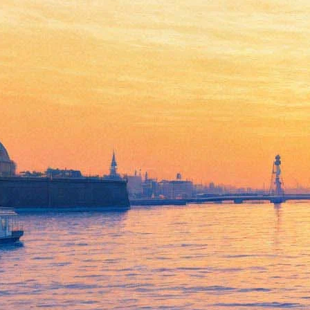
«Камасутра» на чешском,
ванна и 3D-черепа: Чем
удивит петербуржцев