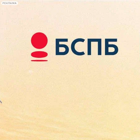
РЕКЛАМА
Афиша Plus
#телегид
Фонтанка.ру
Сегодня:
2026.08.09
02:56
Афиша Plus
кино
спектакли
выставки
концерты
лекции
книги
афиша плюс
новости
+