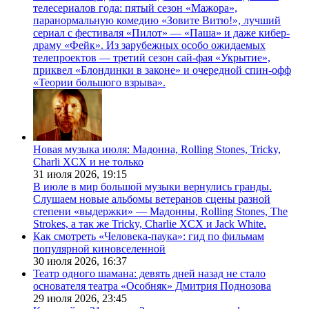
телесериалов года: пятый сезон «Мажора»,
паранормальную комедию «Зовите Витю!», лучший
сериал с фестиваля «Пилот» — «Паша» и даже кибер-
драму «Фейк». Из зарубежных особо ожидаемых
телепроектов — третий сезон сай-фая «Укрытие»,
приквел «Блондинки в законе» и очередной спин-офф
«Теории большого взрыва».
Новая музыка июля: Мадонна, Rolling Stones, Tricky,
Charli XCX и не только
31 июля 2026,
19:15
В июле в мир большой музыки вернулись гранды.
Слушаем новые альбомы ветеранов сцены разной
степени «выдержки» — Мадонны, Rolling Stones, The
Strokes, а так же Tricky, Charlie XCX и Jack White.
Как смотреть «Человека-паука»: гид по фильмам
популярной киновселенной
30 июля 2026,
16:37
Театр одного шамана: девять дней назад не стало
основателя театра «Особняк» Дмитрия Поднозова
29 июля 2026,
23:45