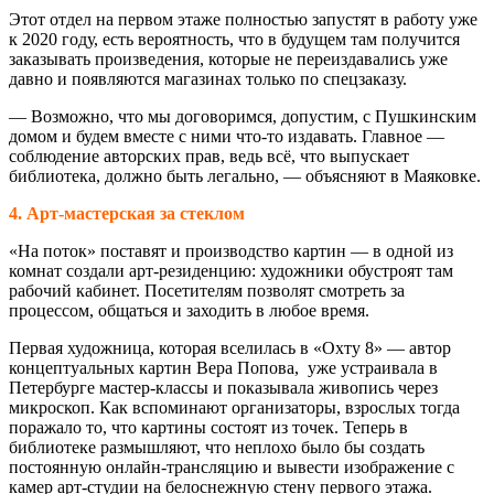
Этот отдел на первом этаже полностью запустят в работу уже
к 2020 году, есть вероятность, что в будущем там получится
заказывать произведения, которые не переиздавались уже
давно и появляются магазинах только по спецзаказу.
— Возможно, что мы договоримся, допустим, с Пушкинским
домом и будем вместе с ними что-то издавать. Главное —
соблюдение авторских прав, ведь всё, что выпускает
библиотека, должно быть легально, — объясняют в Маяковке.
4. Арт-мастерская за стеклом
«На поток» поставят и производство картин — в одной из
комнат создали арт-резиденцию: художники обустроят там
рабочий кабинет. Посетителям позволят смотреть за
процессом, общаться и заходить в любое время.
Первая художница, которая вселилась в «Охту 8» — автор
концептуальных картин Вера Попова, уже устраивала в
Петербурге мастер-классы и показывала живопись через
микроскоп. Как вспоминают организаторы, взрослых тогда
поражало то, что картины состоят из точек. Теперь в
библиотеке размышляют, что неплохо было бы создать
постоянную онлайн-трансляцию и вывести изображение с
камер арт-студии на белоснежную стену первого этажа.