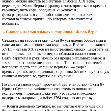
окнами можно листать раритетные альбомы XIX века,
переводить Жюля Верна с французского, прятаться в креслах-
кабинках, пить кофе, бродить в VR-очках и
фотографироваться с ванной с книгами. «Фонтанка»
составила список причин, по которым вам стоит там
побывать.
1. Словарь на семи языках и старинный Жюль Верн
Стеллажи на втором этаже «Охта 8» уставлены бордовыми и
синими книгами с золотыми корешками. Всё это — издания
XVIII – начала XX веков на иностранных языках. Смотреть на
них непривычно — пыли нет, на обложки падает солнце.
Взять раритеты в руки можно без предварительных заявок и
тоскливого заполнение талончиков. То, что пользователей
попросят надеть специальные перчатки — скорее
преимущество: переворачивать страницы без них неуютно, уж
слишком шершавые, хрусткие и хрупкие.
По словам заведующей проектной деятельностью «Охты 8»
Ирины Сусловой, библиотека сознательно пошла на
эксперимент, позволив даже тем, кто зашёл мимоходом,
подержать, например, альбом 1764 года по искусству.
— Книги довольно хрупкие, но мы считаем что лучше они
будут доступны всем, чем будут лежать за стеклом. Это