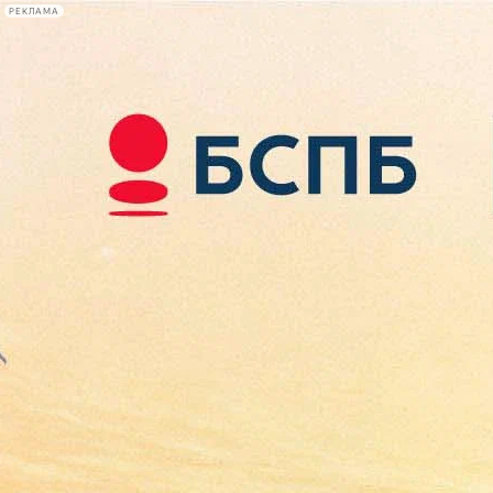
РЕКЛАМА
Афиша Plus
#телегид
Фонтанка.ру
Сегодня:
2026.08.08
07:36
Афиша Plus
кино
спектакли
выставки
концерты
лекции
книги
афиша плюс
новости
+