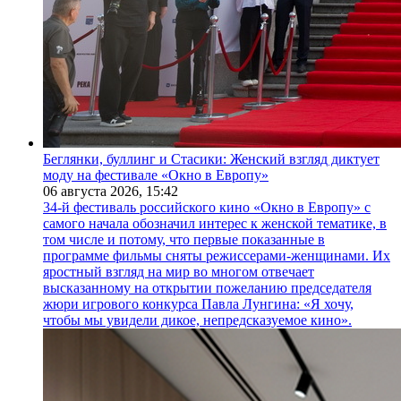
Беглянки, буллинг и Стасики: Женский взгляд диктует
моду на фестивале «Окно в Европу»
06 августа 2026,
15:42
34-й фестиваль российского кино «Окно в Европу» с
самого начала обозначил интерес к женской тематике, в
том числе и потому, что первые показанные в
программе фильмы сняты режиссерами-женщинами. Их
яростный взгляд на мир во многом отвечает
высказанному на открытии пожеланию председателя
жюри игрового конкурса Павла Лунгина: «Я хочу,
чтобы мы увидели дикое, непредсказуемое кино».