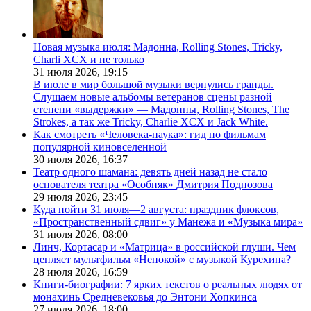
Новая музыка июля: Мадонна, Rolling Stones, Tricky,
Charli XCX и не только
31 июля 2026,
19:15
В июле в мир большой музыки вернулись гранды.
Слушаем новые альбомы ветеранов сцены разной
степени «выдержки» — Мадонны, Rolling Stones, The
Strokes, а так же Tricky, Charlie XCX и Jack White.
Как смотреть «Человека-паука»: гид по фильмам
популярной киновселенной
30 июля 2026,
16:37
Театр одного шамана: девять дней назад не стало
основателя театра «Особняк» Дмитрия Поднозова
29 июля 2026,
23:45
Куда пойти 31 июля—2 августа: праздник флоксов,
«Пространственный сдвиг» у Манежа и «Музыка мира»
31 июля 2026,
08:00
Линч, Кортасар и «Матрица» в российской глуши. Чем
цепляет мультфильм «Непокой» с музыкой Курехина?
28 июля 2026,
16:59
Книги-биографии: 7 ярких текстов о реальных людях от
монахинь Средневековья до Энтони Хопкинса
27 июля 2026,
18:00