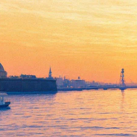
Михаил Пиотровский
отправил от Эрмитажа
письмо поддержки тонущей
Венеции
14 ноября 2019,
15:23
Версия для печати
Глава Эрмитажа Михаил Пиотровский в ходе
Международного культурного форума, который в эти минуты
проходит в Главном штабе, отправил слова поддержки от
имени Государственного Эрмитажа руководству Венеции,
переживающей самое серьезное наводнение за последние
полвека.
«Есть такой замечательный город-музей, такой же как