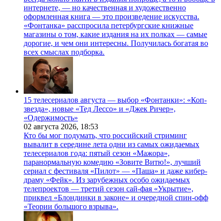
интернете, — но качественная и художественно
оформленная книга — это произведение искусства.
«Фонтанка» расспросила петербургские книжные
магазины о том, какие издания на их полках — самые
дорогие, и чем они интересны. Получилась богатая во
всех смыслах подборка.
15 телесериалов августа — выбор «Фонтанки»: «Коп-
звезда», новые «Тед Лессо» и «Джек Ричер»,
«Одержимость»
02 августа 2026,
18:53
Кто бы мог подумать, что российский стриминг
вывалит в середине лета одни из самых ожидаемых
телесериалов года: пятый сезон «Мажора»,
паранормальную комедию «Зовите Витю!», лучший
сериал с фестиваля «Пилот» — «Паша» и даже кибер-
драму «Фейк». Из зарубежных особо ожидаемых
телепроектов — третий сезон сай-фая «Укрытие»,
приквел «Блондинки в законе» и очередной спин-офф
«Теории большого взрыва».