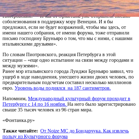
Петербург, – Венеция, и сейчас там происходят страшные
события, борьба с природой, со стихией, — напомнил
Пиотровский. — И мы от Эрмитажа уже отправили письмо
соболезнования в поддержку мэру Венеции. И я бы
предложил, если не будет возражений, чтобы мы здесь, от
имени нашего собрания, от имени форума, тоже отправили
письмо господину Бруньяро о том, что мы с ними, с нашими
итальянскими друзьями».
По словам Пиотровского, реакция Петербурга в этой
ситуации – «еще одно испытание на связи между городами и
между музеями».
Ранее мэр итальянского города Луиджи Бруньяро заявил, что
ущерб в ходе наводнения, унесшего жизни двоих человек, по
предварительным подсчетам составил несколько миллионов
евро.
Уровень воды поднялся на 187 сантиметров.
Напомним,
Международный культурный форум проходит в
Петербурге с 14 по 16 ноября.
На него было зарегистрировано
свыше 35 тысяч человек из 96 стран мира.
«Фонтанка.ру»
Также читайте:
От Noize MC до Бондарчука. Как извлечь
пользу из Культурного форума