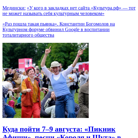
Медински:
«У кого в закладках нет сайта «Культура.рф» — тот
не может называть себя культурным человеком»
«Раз пошла такая пьянка». Константин Богомолов на
Культурном форуме обвинил Google в воспитании
тоталитарного общества
Куда пойти 7–9 августа: «Пикник
Афиши», песни «Короля и Шута» в