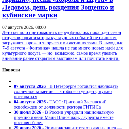
Ледовом, день рождения Зощенко и
кубинские марки
07 августа 2026, 08:00
Лето решило притормозить перед финалом: пока идет сезон
отпусков, организаторы культурных событий не слишком
загружают горожан творческими активностями. В выходные
7–9 августа «Фонтанка» нашла не так много новых идей для
культурного досуга — но, возможно, самое время уделить
внимание ранее открытым выставкам или почитать книги.
Новости
07 августа 2026
- В Петербурге готовятся наблюдать
солнечное затмение — чтобы его увидеть, нужно
постараться
04 августа 2026
- ТАСС: Григорий Заславский
освобожден от должности ректора ГИТИСа
30 июля 2026
- В России учредили национальную
премию имени Майи Плисецкой, лауреаты вместе
поставят балет
29 июля 2026
- Эрмитаж защитится от самозванцев —