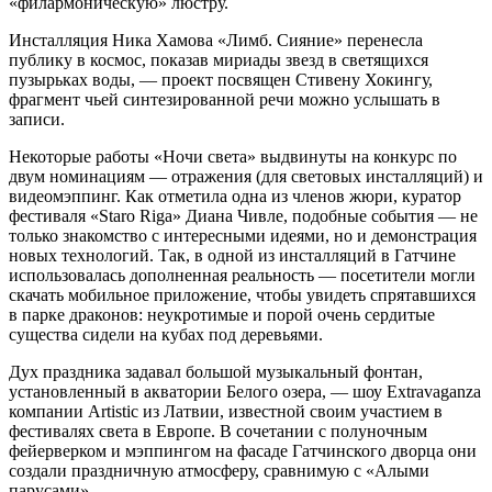
«филармоническую» люстру.
Инсталляция Ника Хамова «Лимб. Сияние» перенесла
публику в космос, показав мириады звезд в светящихся
пузырьках воды, — проект посвящен Стивену Хокингу,
фрагмент чьей синтезированной речи можно услышать в
записи.
Некоторые работы «Ночи света» выдвинуты на конкурс по
двум номинациям — отражения (для световых инсталляций) и
видеомэппинг. Как отметила одна из членов жюри, куратор
фестиваля «Staro Riga» Диана Чивле, подобные события — не
только знакомство с интересными идеями, но и демонстрация
новых технологий. Так, в одной из инсталляций в Гатчине
использовалась дополненная реальность — посетители могли
скачать мобильное приложение, чтобы увидеть спрятавшихся
в парке драконов: неукротимые и порой очень сердитые
существа сидели на кубах под деревьями.
Дух праздника задавал большой музыкальный фонтан,
установленный в акватории Белого озера, — шоу Extravaganza
компании Artistic из Латвии, известной своим участием в
фестивалях света в Европе. В сочетании с полуночным
фейерверком и мэппингом на фасаде Гатчинского дворца они
создали праздничную атмосферу, сравнимую с «Алыми
парусами».