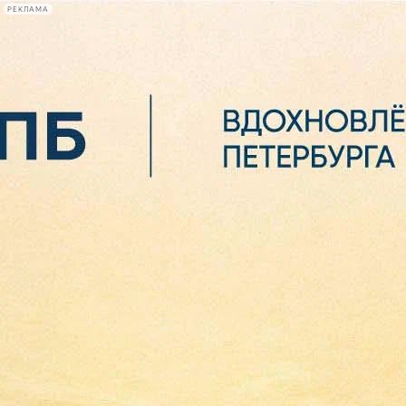
РЕКЛАМА
Афиша Plus
#телегид
Фонтанка.ру
Сегодня:
2026.08.06
07:07
Афиша Plus
кино
спектакли
выставки
концерты
лекции
книги
афиша плюс
новости
+