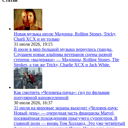
Статьи
Новая музыка июля: Мадонна, Rolling Stones, Tricky,
Charli XCX и не только
31 июля 2026,
19:15
В июле в мир большой музыки вернулись гранды.
Слушаем новые альбомы ветеранов сцены разной
степени «выдержки» — Мадонны, Rolling Stones, The
Strokes, а так же Tricky, Charlie XCX и Jack White.
Как смотреть «Человека-паука»: гид по фильмам
популярной киновселенной
30 июля 2026,
16:37
31 июля на мировые экраны выходит «Человек-паук:
Новый день» — очередная часть франшизы Marvel,
посвящённая похождениям прыгучего супергероя. В
главной роли — вновь Том Холланд. Это уже четвёртый