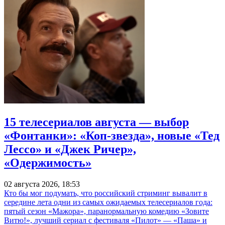
15 телесериалов августа — выбор
«Фонтанки»: «Коп-звезда», новые «Тед
Лессо» и «Джек Ричер»,
«Одержимость»
02 августа 2026, 18:53
Кто бы мог подумать, что российский стриминг вывалит в
середине лета одни из самых ожидаемых телесериалов года:
пятый сезон «Мажора», паранормальную комедию «Зовите
Витю!», лучший сериал с фестиваля «Пилот» — «Паша» и