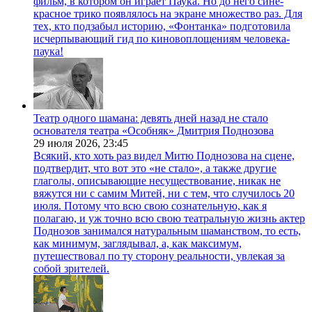
фильм, в котором он играет Паука. Но до него сине-
красное трико появлялось на экране множество раз. Для
тех, кто подзабыл историю, «Фонтанка» подготовила
исчерпывающий гид по киновоплощениям человека-
паука!
Театр одного шамана: девять дней назад не стало
основателя театра «Особняк» Дмитрия Поднозова
29 июля 2026,
23:45
Всякий, кто хоть раз видел Митю Поднозова на сцене,
подтвердит, что вот это «не стало», а также другие
глаголы, описывающие несуществование, никак не
вяжутся ни с самим Митей, ни с тем, что случилось 20
июля. Потому что всю свою сознательную, как я
полагаю, и уж точно всю свою театральную жизнь актер
Поднозов занимался натуральным шаманством, то есть,
как минимум, заглядывал, а, как максимум,
путешествовал по ту сторону реальности, увлекая за
собой зрителей.