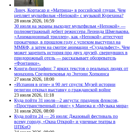
Линч, Кортасар и «Матрица» в российской глуши. Чем
цепляет мультфильм «Непокой» с музыкой Курехина?
28 июля 2026,
16:59
30 июля на экраны выходит мультфильм «Непокой» —
полнометражный дебют режиссера Леонида Шмелькова.
«Анимационный триллер», как «Непокой» аттестуют
прокатчики, в прошлом году с успехом выступил на
ММКФ, а затем на смотре анимации «Суздальфест». Чем
может зацепить история про двух друзей, свернувших в
придорожный отель — рассказывает обозреватель
«Фонтанки».
Книги-биографии: 7 ярких текстов о реальных людях от
монахинь Средневековья до Энтони Хопкинса
27 июля 2026,
18:00
«Испания в огне» и 90 лет спустя: Музей истории
религии открыл выставку о гражданской войне
23 июля 2026,
11:18
Куда пойти 31 июля—2 августа: праздник флоксов,
«Пространственный сдвиг» у Манежа и «Музыка мира»
31 июля 2026,
08:00
Куда пойти 24 — 26 июля: Джазовый фестиваль по
всему городу, «Окна Открой» и уличные театры в
ЦПКиО