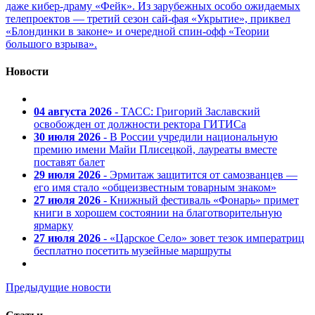
даже кибер-драму «Фейк». Из зарубежных особо ожидаемых
телепроектов — третий сезон сай-фая «Укрытие», приквел
«Блондинки в законе» и очередной спин-офф «Теории
большого взрыва».
Новости
04 августа 2026
- ТАСС: Григорий Заславский
освобожден от должности ректора ГИТИСа
30 июля 2026
- В России учредили национальную
премию имени Майи Плисецкой, лауреаты вместе
поставят балет
29 июля 2026
- Эрмитаж защитится от самозванцев —
его имя стало «общеизвестным товарным знаком»
27 июля 2026
- Книжный фестиваль «Фонарь» примет
книги в хорошем состоянии на благотворительную
ярмарку
27 июля 2026
- «Царское Село» зовет тезок императриц
бесплатно посетить музейные маршруты
Предыдущие новости