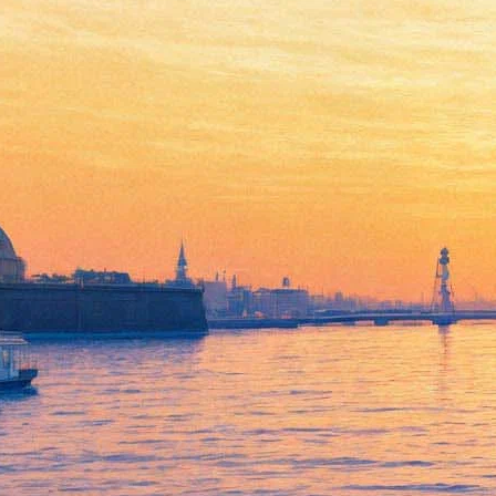
Квентин Тарантино сходил
на пресс-конференцию в
Москве. Теперь у него есть
сыр и томик Пастернака
07 августа 2019,
13:17
Версия для печати
В Москве прошла пресс-конференция Квентина Тарантино,
приуроченная выходу девятого фильма «Однажды... в
Голливуде». Помимо самого режиссера, на мероприятии
присутствовали продюсеры ленты Шеннон Макинтош и
Дэвид Хейман.
В ходе общения с журналистами Тарантино напомнил, что
«Однажды... в Голливуде» — его предпоследняя работа. «Я