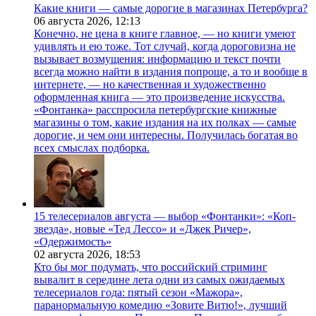
Какие книги — самые дорогие в магазинах Петербурга?
06 августа 2026,
12:13
Конечно, не цена в книге главное, — но книги умеют
удивлять и ею тоже. Тот случай, когда дороговизна не
вызывает возмущения: информацию и текст почти
всегда можно найти в издания попроще, а то и вообще в
интернете, — но качественная и художественно
оформленная книга — это произведение искусства.
«Фонтанка» расспросила петербургские книжные
магазины о том, какие издания на их полках — самые
дорогие, и чем они интересны. Получилась богатая во
всех смыслах подборка.
15 телесериалов августа — выбор «Фонтанки»: «Коп-
звезда», новые «Тед Лессо» и «Джек Ричер»,
«Одержимость»
02 августа 2026,
18:53
Кто бы мог подумать, что российский стриминг
вывалит в середине лета одни из самых ожидаемых
телесериалов года: пятый сезон «Мажора»,
паранормальную комедию «Зовите Витю!», лучший