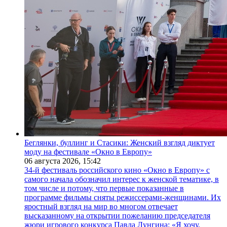
Беглянки, буллинг и Стасики: Женский взгляд диктует
моду на фестивале «Окно в Европу»
06 августа 2026,
15:42
34-й фестиваль российского кино «Окно в Европу» с
самого начала обозначил интерес к женской тематике, в
том числе и потому, что первые показанные в
программе фильмы сняты режиссерами-женщинами. Их
яростный взгляд на мир во многом отвечает
высказанному на открытии пожеланию председателя
жюри игрового конкурса Павла Лунгина: «Я хочу,