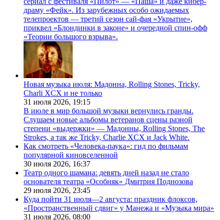
сериал с фестиваля «Пилот» — «Паша» и даже кибер-
драму «Фейк». Из зарубежных особо ожидаемых
телепроектов — третий сезон сай-фая «Укрытие»,
приквел «Блондинки в законе» и очередной спин-офф
«Теории большого взрыва».
Новая музыка июля: Мадонна, Rolling Stones, Tricky,
Charli XCX и не только
31 июля 2026,
19:15
В июле в мир большой музыки вернулись гранды.
Слушаем новые альбомы ветеранов сцены разной
степени «выдержки» — Мадонны, Rolling Stones, The
Strokes, а так же Tricky, Charlie XCX и Jack White.
Как смотреть «Человека-паука»: гид по фильмам
популярной киновселенной
30 июля 2026,
16:37
Театр одного шамана: девять дней назад не стало
основателя театра «Особняк» Дмитрия Поднозова
29 июля 2026,
23:45
Куда пойти 31 июля—2 августа: праздник флоксов,
«Пространственный сдвиг» у Манежа и «Музыка мира»
31 июля 2026,
08:00