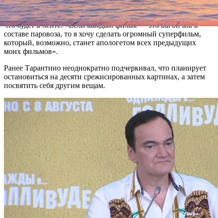
хотел бы снять еще десятый фильм. У меня есть еще идея» —
заявил режиссер. Но тут же уточнил, что еще не знает точно,
что будет в ленте: «Если каждый фильм — это вагончик в
составе паровоза, то я хочу сделать огромный суперфильм,
который, возможно, станет апологетом всех предыдущих
моих фильмов».
Ранее Тарантино неоднократно подчеркивал, что планирует
остановиться на десяти срежисированных картинах, а затем
посвятить себя другим вещам.