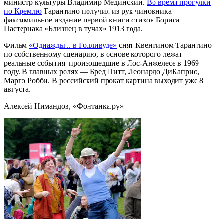
министр культуры Владимир Мединский.
Во время прогулки
по Кремлю
Тарантино получил из рук чиновника
факсимильное издание первой книги стихов Бориса
Пастернака «Близнец в тучах» 1913 года.
Фильм
«Однажды... в Голливуде»
снят Квентином Тарантино
по собственному сценарию, в основе которого лежат
реальные события, произошедшие в Лос-Анжелесе в 1969
году. В главных ролях — Бред Питт, Леонардо ДиКаприо,
Марго Робби. В российский прокат картина выходит уже 8
августа.
Алексей Нимандов, «Фонтанка.ру»