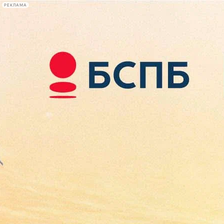
РЕКЛАМА
Афиша Plus
#телегид
Фонтанка.ру
Сегодня:
2026.08.09
02:56
Афиша Plus
кино
спектакли
выставки
концерты
лекции
книги
афиша плюс
новости
+