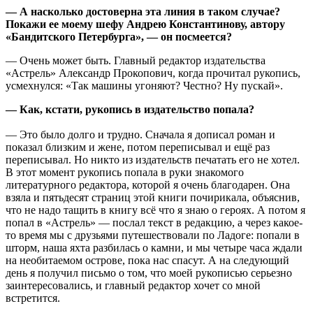
— А насколько достоверна эта линия в таком случае?
Покажи ее моему шефу Андрею Константинову, автору
«Бандитского Петербурга», — он посмеется?
— Очень может быть. Главный редактор издательства
«Астрель» Александр Прокопович, когда прочитал рукопись,
усмехнулся: «Так машины угоняют? Честно? Ну пускай».
— Как, кстати, рукопись в издательство попала?
— Это было долго и трудно. Сначала я дописал роман и
показал близким и жене, потом переписывал и ещё раз
переписывал. Но никто из издательств печатать его не хотел.
В этот момент рукопись попала в руки знакомого
литературного редактора, которой я очень благодарен. Она
взяла и пятьдесят страниц этой книги почирикала, объяснив,
что не надо тащить в книгу всё что я знаю о героях. А потом я
попал в «Астрель» — послал текст в редакцию, а через какое-
то время мы с друзьями путешествовали по Ладоге: попали в
шторм, наша яхта разбилась о камни, и мы четыре часа ждали
на необитаемом острове, пока нас спасут. А на следующий
день я получил письмо о том, что моей рукописью серьезно
заинтересовались, и главный редактор хочет со мной
встретится.