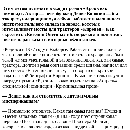
Этим летом из печати выходит роман «Кровь как
лимонад». Автор — петербуржец Денис Воронин — был
токарем, кладовщиком, а сейчас работает начальником
инструментального склада на заводе, которые
изготавливает мосты для тракторов «Кировец». Как
скрестить «Евгения Онегина» с блэкджеком и шлюхами,
писатель рассказал в интервью «Фонтанке».
«Родился в 1977 году в Выборге. Работает на производстве
тракторов «Кировец» и считает, что литература должна быть
такой же монументальной и завораживающей, как эти самые
трактора. Долгое время обитавший среди шпаны, написал для
них своего «Евгения Онегина», — говорится в краткой
издательской биографии Воронина. В мае писатель получил
награду премии «Рукопись года» издательства «Астрель» в
специальной номинации «Криминальная проза».
— Денис, как вы относитесь к литературным
мистификациям?
— Нормально отношусь. Какая там самая главная? Пушкин,
«Песни западных славян» (в 1835 году поэт опубликовал
перевод «Песен западных славян» Проспера Мериме,
которые, в свою очередь, оказалась подделкой — Прим.ред.)