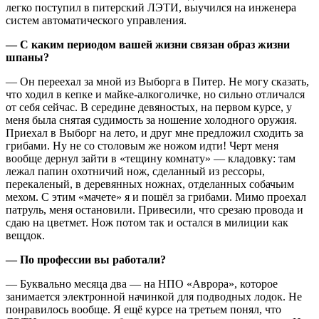
легко поступил в питерский ЛЭТИ, выучился на инженера
систем автоматического управления.
— С каким периодом вашей жизни связан образ жизни
шпаны?
— Он переехал за мной из Выборга в Питер. Не могу сказать,
что ходил в кепке и майке-алкоголичке, но сильно отличался
от себя сейчас. В середине девяностых, на первом курсе, у
меня была снятая судимость за ношение холодного оружия.
Приехал в Выборг на лето, и друг мне предложил сходить за
грибами. Ну не со столовым же ножом идти! Черт меня
вообще дернул зайти в «тещину комнату» — кладовку: там
лежал папин охотничий нож, сделанный из рессоры,
перекаленый, в деревянных ножнах, отделанных собачьим
мехом. С этим «мачете» я и пошёл за грибами. Мимо проехал
патруль, меня остановили. Привесили, что срезаю провода и
сдаю на цветмет. Нож потом так и остался в милиции как
вещдок.
— По профессии вы работали?
— Буквально месяца два — на НПО «Аврора», которое
занимается электронной начинкой для подводных лодок. Не
понравилось вообще. Я ещё курсе на третьем понял, что