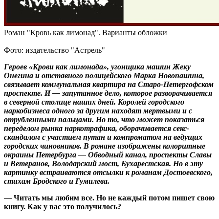
Роман "Кровь как лимонад". Варианты обложки
Фото: издательство "Астрель"
Героев «Крови как лимонада», угонщика машин Жеку
Онегина и отставного полицейского Марка Новопашина,
связывает коммунальная квартира на Старо-Петергофском
проспекте. И — запутанное дело, которое разворачивается
в северной столице наших дней. Королей городского
наркобизнеса одного за другим находят мертвыми и с
отрубленными пальцами. Но то, что может показаться
переделом рынка наркотрафика, оборачивается секс-
скандалом с участием путан и компроматом на ведущих
городских чиновников. В романе изображены колоритные
окраины Петербурга — Обводный канал, проспекты Славы
и Ветеранов, Володарский мост, Бухарестская. Но в эту
картинку встраиваются отсылки к романам Достоевского,
стихам Бродского и Гумилева.
— Читать мы любим все. Но не каждый потом пишет свою
книгу. Как у вас это получилось?