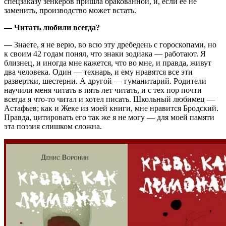
спецзаказу зенкеров пришла бракованной, и, если её не
заменить, производство может встать.
— Читать любили всегда?
— Знаете, я не верю, во всю эту дребедень с гороскопами, но
к своим 42 годам понял, что знаки зодиака — работают. Я
близнец, и иногда мне кажется, что во мне, и правда, живут
два человека. Один — технарь, и ему нравятся все эти
развертки, шестерни. А другой — гуманитарий. Родители
научили меня читать в пять лет читать, и с тех пор почти
всегда я что-то читал и хотел писать. Школьный любимец —
Астафьев; как и Жеке из моей книги, мне нравится Бродский.
Правда, цитировать его так же я не могу — для моей памяти
эта поэзия слишком сложна.