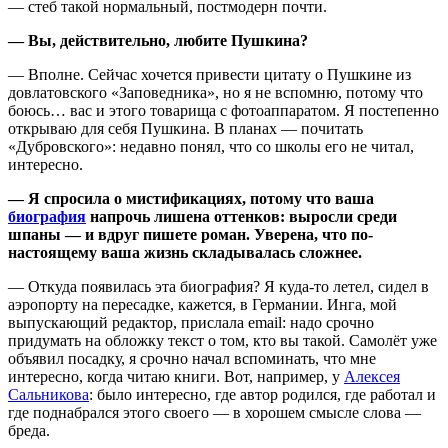
— стеб такой нормальный, постмодерн почти.
— Вы, действительно, любите Пушкина?
— Вполне. Сейчас хочется привести цитату о Пушкине из
довлатовского «Заповедника», но я не вспомню, потому что
боюсь… вас и этого товарища с фотоаппаратом. Я постепенно
открываю для себя Пушкина. В планах — почитать
«Дубровского»: недавно понял, что со школы его не читал,
интересно.
— Я спросила о мистификациях, потому что ваша
биография
напрочь лишена оттенков: выросли среди
шпаны — и вдруг пишете роман. Уверена, что по-
настоящему ваша жизнь складывалась сложнее.
— Откуда появилась эта биография? Я куда-то летел, сидел в
аэропорту на пересадке, кажется, в Германии. Инга, мой
выпускающий редактор, прислала email: надо срочно
придумать на обложку текст о том, кто вы такой. Самолёт уже
объявил посадку, я срочно начал вспоминать, что мне
интересно, когда читаю книги. Вот, например, у
Алексея
Сальникова
: было интересно, где автор родился, где работал и
где поднабрался этого своего — в хорошем смысле слова —
бреда.