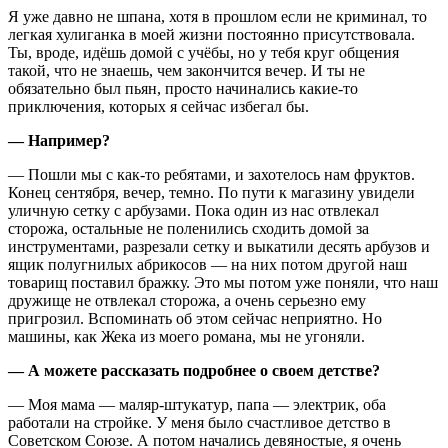
Я уже давно не шпана, хотя в прошлом если не криминал, то
легкая хулиганка в моей жизни постоянно присутствовала.
Ты, вроде, идёшь домой с учёбы, но у тебя круг общения
такой, что не знаешь, чем закончится вечер. И ты не
обязательно был пьян, просто начинались какие-то
приключения, которых я сейчас избегал бы.
— Например?
— Пошли мы с как-то ребятами, и захотелось нам фруктов.
Конец сентября, вечер, темно. По пути к магазину увидели
уличную сетку с арбузами. Пока один из нас отвлекал
сторожа, остальные не поленились сходить домой за
инструментами, разрезали сетку и выкатили десять арбузов и
ящик полугнилых абрикосов — на них потом другой наш
товарищ поставил бражку. Это мы потом уже поняли, что наш
дружище не отвлекал сторожа, а очень серьезно ему
пригрозил. Вспоминать об этом сейчас неприятно. Но
машины, как Жека из моего романа, мы не угоняли.
— А можете рассказать подробнее о своем детстве?
— Моя мама — маляр-штукатур, папа — электрик, оба
работали на стройке. У меня было счастливое детство в
Советском Союзе. А потом начались девяностые, я очень