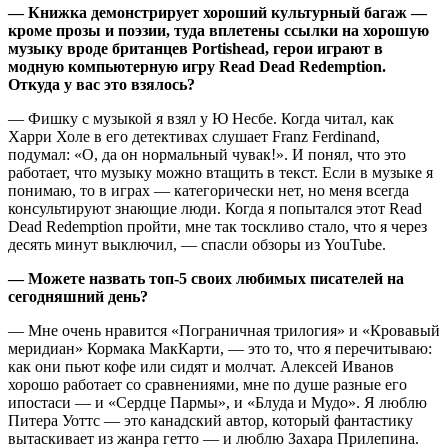
— Книжка демонстрирует хороший культурный багаж —
кроме прозы и поэзии, туда вплетены ссылки на хорошую
музыку вроде британцев Portishead, герои играют в
модную компьютерную игру Read Dead Redemption.
Откуда у вас это взялось?
— Фишку с музыкой я взял у Ю Несбе. Когда читал, как
Харри Холе в его детективах слушает Franz Ferdinand,
подумал: «О, да он нормальный чувак!». И понял, что это
работает, что музыку можно втащить в текст. Если в музыке я
понимаю, то в играх — категорически нет, но меня всегда
консультируют знающие люди. Когда я попытался этот Read
Dead Redemption пройти, мне так тоскливо стало, что я через
десять минут выключил, — спасли обзоры из YouTube.
— Можете назвать топ-5 своих любимых писателей на
сегодняшний день?
— Мне очень нравится «Пограничная трилогия» и «Кровавый
меридиан» Кормака МакКарти, — это то, что я перечитываю:
как они пьют кофе или сидят и молчат. Алексей Иванов
хорошо работает со сравнениями, мне по душе разные его
ипостаси — и «Сердце Пармы», и «Блуда и Мудо». Я люблю
Питера Уоттс — это канадский автор, который фантастику
вытаскивает из жанра гетто — и люблю Захара Прилепина.