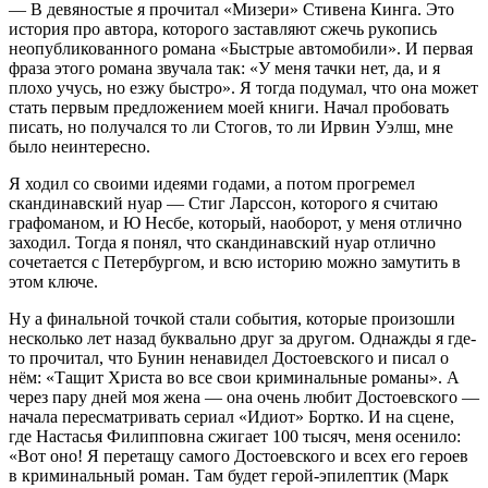
— В девяностые я прочитал «Мизери» Стивена Кинга. Это
история про автора, которого заставляют сжечь рукопись
неопубликованного романа «Быстрые автомобили». И первая
фраза этого романа звучала так: «У меня тачки нет, да, и я
плохо учусь, но езжу быстро». Я тогда подумал, что она может
стать первым предложением моей книги. Начал пробовать
писать, но получался то ли Стогов, то ли Ирвин Уэлш, мне
было неинтересно.
Я ходил со своими идеями годами, а потом прогремел
скандинавский нуар — Стиг Ларссон, которого я считаю
графоманом, и Ю Несбе, который, наоборот, у меня отлично
заходил. Тогда я понял, что скандинавский нуар отлично
сочетается с Петербургом, и всю историю можно замутить в
этом ключе.
Ну а финальной точкой стали события, которые произошли
несколько лет назад буквально друг за другом. Однажды я где-
то прочитал, что Бунин ненавидел Достоевского и писал о
нём: «Тащит Христа во все свои криминальные романы». А
через пару дней моя жена — она очень любит Достоевского —
начала пересматривать сериал «Идиот» Бортко. И на сцене,
где Настасья Филипповна сжигает 100 тысяч, меня осенило:
«Вот оно! Я перетащу самого Достоевского и всех его героев
в криминальный роман. Там будет герой-эпилептик (Марк