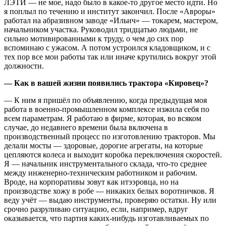
ЛЭТИ — не мое, надо было в какое-то другое место идти. Но
я поплыл по течению и институт закончил. После «Авроры»
работал на абразивном заводе «Ильич» — токарем, мастером,
начальником участка. Руководил тридцатью людьми, не
сильно мотивированными к труду, о чем до сих пор
вспоминаю с ужасом. А потом устроился кладовщиком, и с
тех пор все мои работы так или иначе крутились вокруг этой
должности.
— Как в вашей жизни появились трактора «Кировец»?
— К ним я пришёл по объявлению, когда предыдущая моя
работа в военно-промышленном комплексе изжила себя по
всем параметрам. Я работаю в фирме, которая, во всяком
случае, до недавнего времени была включена в
производственный процесс по изготовлению тракторов. Мы
делали мосты — здоровые, дорогие агрегаты, на которые
цепляются колеса и выходит коробка переключения скоростей.
Я — начальник инструментального склада, что-то среднее
между инженерно-техническим работником и рабочим.
Вроде, на корпоративы зовут как итээровца, но на
производстве хожу в робе — никаких белых воротничков. Я
веду учёт — выдаю инструменты, проверяю остатки. Ну или
срочно разруливаю ситуацию, если, например, вдруг
оказывается, что партия каких-нибудь изготавливаемых по