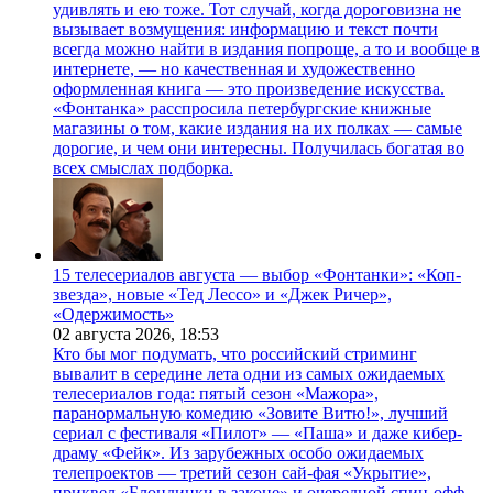
удивлять и ею тоже. Тот случай, когда дороговизна не
вызывает возмущения: информацию и текст почти
всегда можно найти в издания попроще, а то и вообще в
интернете, — но качественная и художественно
оформленная книга — это произведение искусства.
«Фонтанка» расспросила петербургские книжные
магазины о том, какие издания на их полках — самые
дорогие, и чем они интересны. Получилась богатая во
всех смыслах подборка.
15 телесериалов августа — выбор «Фонтанки»: «Коп-
звезда», новые «Тед Лессо» и «Джек Ричер»,
«Одержимость»
02 августа 2026,
18:53
Кто бы мог подумать, что российский стриминг
вывалит в середине лета одни из самых ожидаемых
телесериалов года: пятый сезон «Мажора»,
паранормальную комедию «Зовите Витю!», лучший
сериал с фестиваля «Пилот» — «Паша» и даже кибер-
драму «Фейк». Из зарубежных особо ожидаемых
телепроектов — третий сезон сай-фая «Укрытие»,
приквел «Блондинки в законе» и очередной спин-офф