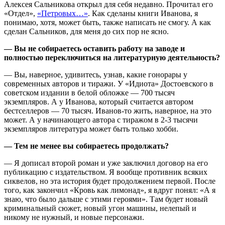
Алексея Сальникова открыл для себя недавно. Прочитал его
«Отдел»,
«Петровых…»
. Как сделаны книги Иванова, я
понимаю, хотя, может быть, также написать не смогу. А как
сделан Сальников, для меня до сих пор не ясно.
— Вы не собираетесь оставить работу на заводе и
полностью переключиться на литературную деятельность?
— Вы, наверное, удивитесь, узнав, какие гонорары у
современных авторов и тиражи. У «Идиота» Достоевского в
советском издании в белой обложке — 700 тысяч
экземпляров. А у Иванова, который считается автором
бестселлеров — 70 тысяч. Иванов-то жить, наверное, на это
может. А у начинающего автора с тиражом в 2-3 тысячи
экземпляров литература может быть только хобби.
— Тем не менее вы собираетесь продолжать?
— Я дописал второй роман и уже заключил договор на его
публикацию с издательством. Я вообще противник всяких
сиквелов, но эта история будет продолжением первой. После
того, как закончил «Кровь как лимонад», я вдруг понял: «А я
знаю, что было дальше с этими героями». Там будет новый
криминальный сюжет, новый угон машины, нелепый и
никому не нужный, и новые персонажи.