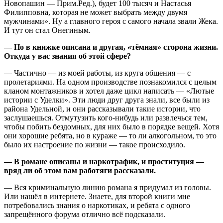
Новопашин — Прим.Ред.), будет 100 тысяч и Настасья
Филипповна, которая не может выбрать между двумя
мужчинами». Ну а главного героя с самого начала звали Жека.
И тут он стал Онегиным.
— Но в книжке описана и другая, «тёмная» сторона жизни.
Откуда у вас знания об этой сфере?
— Частично — из моей работы, из круга общения — с
пролетариями. На одном производстве познакомился с целым
кланом монтажников и хотел даже цикл написать — «Лютые
истории с Уделки». Эти люди друг друга знали, все были из
района Удельной, и они рассказывали такие истории, что
заслушаешься. Отмутузить кого-нибудь или развлечься тем,
чтобы побить бездомных, для них было в порядке вещей. Хотя
они хорошие ребята, но в кураже — то ли алкогольном, то это
было их настроение по жизни — такое происходило.
— В романе описаны и наркотрафик, и проституция —
вряд ли об этом вам работяги рассказали.
— Вся криминальную линию романа я придумал из головы.
Или нашёл в интернете. Знаете, для второй книги мне
потребовались знания о наркотиках, и ребята с одного
запрещённого форума отлично всё подсказали.