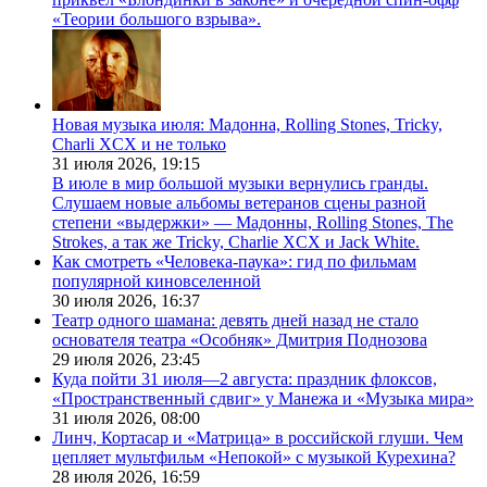
«Теории большого взрыва».
Новая музыка июля: Мадонна, Rolling Stones, Tricky,
Charli XCX и не только
31 июля 2026,
19:15
В июле в мир большой музыки вернулись гранды.
Слушаем новые альбомы ветеранов сцены разной
степени «выдержки» — Мадонны, Rolling Stones, The
Strokes, а так же Tricky, Charlie XCX и Jack White.
Как смотреть «Человека-паука»: гид по фильмам
популярной киновселенной
30 июля 2026,
16:37
Театр одного шамана: девять дней назад не стало
основателя театра «Особняк» Дмитрия Поднозова
29 июля 2026,
23:45
Куда пойти 31 июля—2 августа: праздник флоксов,
«Пространственный сдвиг» у Манежа и «Музыка мира»
31 июля 2026,
08:00
Линч, Кортасар и «Матрица» в российской глуши. Чем
цепляет мультфильм «Непокой» с музыкой Курехина?
28 июля 2026,
16:59