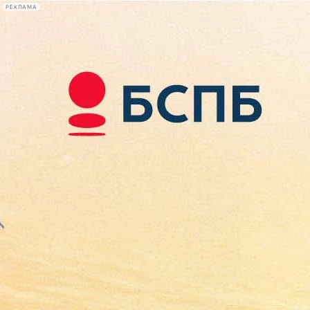
РЕКЛАМА
Афиша Plus
#телегид
Фонтанка.ру
Сегодня:
2026.08.08
12:58
Афиша Plus
кино
спектакли
выставки
концерты
лекции
книги
афиша плюс
новости
+