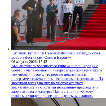
Беглянки, буллинг и Стасики: Женский взгляд диктует
моду на фестивале «Окно в Европу»
06 августа 2026,
15:42
34-й фестиваль российского кино «Окно в Европу» с
самого начала обозначил интерес к женской тематике, в
том числе и потому, что первые показанные в
программе фильмы сняты режиссерами-женщинами. Их
яростный взгляд на мир во многом отвечает
высказанному на открытии пожеланию председателя
жюри игрового конкурса Павла Лунгина: «Я хочу,
чтобы мы увидели дикое, непредсказуемое кино».