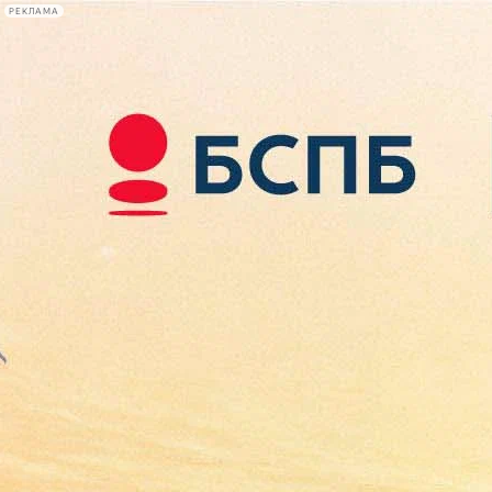
РЕКЛАМА
Афиша Plus
#телегид
Фонтанка.ру
Сегодня:
2026.08.08
00:10
Афиша Plus
кино
спектакли
выставки
концерты
лекции
книги
афиша плюс
новости
+