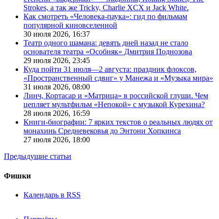
Strokes, а так же Tricky, Charlie XCX и Jack White.
Как смотреть «Человека-паука»: гид по фильмам
популярной киновселенной
30 июля 2026,
16:37
Театр одного шамана: девять дней назад не стало
основателя театра «Особняк» Дмитрия Поднозова
29 июля 2026,
23:45
Куда пойти 31 июля—2 августа: праздник флоксов,
«Пространственный сдвиг» у Манежа и «Музыка мира»
31 июля 2026,
08:00
Линч, Кортасар и «Матрица» в российской глуши. Чем
цепляет мультфильм «Непокой» с музыкой Курехина?
28 июля 2026,
16:59
Книги-биографии: 7 ярких текстов о реальных людях от
монахинь Средневековья до Энтони Хопкинса
27 июля 2026,
18:00
Предыдущие статьи
Фишки
Календарь в RSS