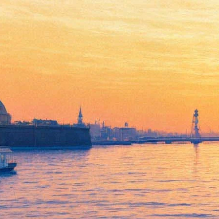
Эрмитаж из-за ПМЭФ
закрыл залы искусства
Италии и перенесет вход с
электронными билетами
06 июня 2019,
11:25
Версия для печати
Государственный Эрмитаж предупредил посетителей: «по
техническим причинам» 6 июня будет закрыт проход в залы
Старого Эрмитажа — как пояснили корреспонденту
«Фонтанки» в пресс-службе, речь идет о залах второго этажа
от Советской лестницы до Лоджий Рафаэля.
Согласно плану музея, в число закрытых попадают залы
искусства Италии эпохи Возрождения, искусства Венеции,