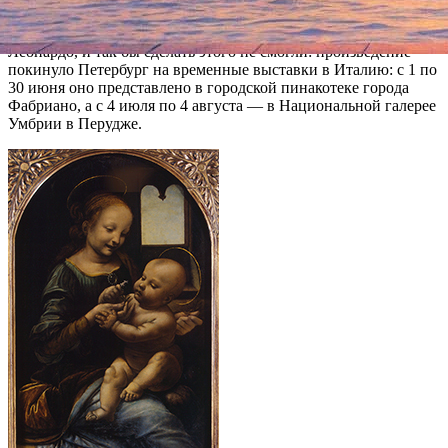
зал Леонардо да Винчи, зал школы Леонардо да Винчи, зал
Тициана. Впрочем, те, кто хотел посмотреть «Мадонну Бенуа»
Леонардо, и так бы сделать этого не смогли: произведение
покинуло Петербург на временные выставки в Италию: с 1 по
30 июня оно представлено в городской пинакотеке города
Фабриано, а с 4 июля по 4 августа — в Национальной галерее
Умбрии в Перудже.