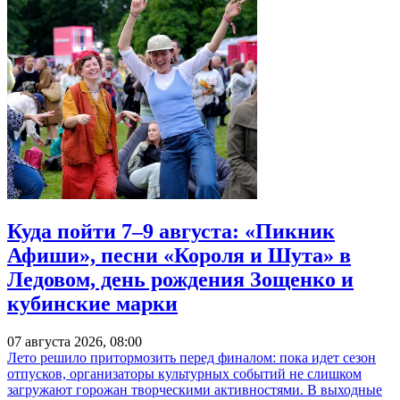
Куда пойти 7–9 августа: «Пикник
Афиши», песни «Короля и Шута» в
Ледовом, день рождения Зощенко и
кубинские марки
07 августа 2026, 08:00
Лето решило притормозить перед финалом: пока идет сезон
отпусков, организаторы культурных событий не слишком
загружают горожан творческими активностями. В выходные