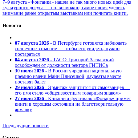
7–9 августа «Фонтанка» нашла не так много новых идей для
культурного досуга — но, возможно, самое время уделить
внимание ранее открытым выставкам или почитать книги.
Новости
07 августа 2026
- В Петербурге готовятся наблюдать
солнечное затмение — чтобы его увидеть, нужно
постараться
04 августа 2026
- ТАСС: Григорий Заславский
освобожден от должности ректора ГИТИСа
30 июля 2026
- В России учредили национальную
премию имени Майи Плисецкой, лауреаты вместе
поставят балет
29 июля 2026
- Эрмитаж защитится от самозванцев —
его имя стало «общеизвестным товарным знаком»
27 июля 2026
- Книжный фестиваль «Фонарь» примет
книги в хорошем состоянии на благотворительную
ярмарку
Предыдущие новости
Статьи