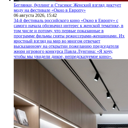
Беглянки, буллинг и Стасики: Женский взгляд диктует
моду на фестивале «Окно в Европу»
06 августа 2026,
15:42
34-й фестиваль российского кино «Окно в Европу» с
самого начала обозначил интерес к женской тематике, в
том числе и потому, что первые показанные в
программе фильмы сняты режиссерами-женщинами. Их
яростный взгляд на мир во многом отвечает
высказанному на открытии пожеланию председателя
жюри игрового конкурса Павла Лунгина: «Я хочу,
чтобы мы увидели дикое, непредсказуемое кино».