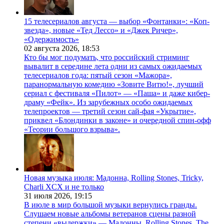
15 телесериалов августа — выбор «Фонтанки»: «Коп-
звезда», новые «Тед Лессо» и «Джек Ричер»,
«Одержимость»
02 августа 2026,
18:53
Кто бы мог подумать, что российский стриминг
вывалит в середине лета одни из самых ожидаемых
телесериалов года: пятый сезон «Мажора»,
паранормальную комедию «Зовите Витю!», лучший
сериал с фестиваля «Пилот» — «Паша» и даже кибер-
драму «Фейк». Из зарубежных особо ожидаемых
телепроектов — третий сезон сай-фая «Укрытие»,
приквел «Блондинки в законе» и очередной спин-офф
«Теории большого взрыва».
Новая музыка июля: Мадонна, Rolling Stones, Tricky,
Charli XCX и не только
31 июля 2026,
19:15
В июле в мир большой музыки вернулись гранды.
Слушаем новые альбомы ветеранов сцены разной
степени «выдержки» — Мадонны, Rolling Stones, The