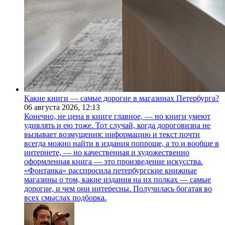
Какие книги — самые дорогие в магазинах Петербурга?
06 августа 2026,
12:13
Конечно, не цена в книге главное, — но книги умеют
удивлять и ею тоже. Тот случай, когда дороговизна не
вызывает возмущения: информацию и текст почти
всегда можно найти в издания попроще, а то и вообще в
интернете, — но качественная и художественно
оформленная книга — это произведение искусства.
«Фонтанка» расспросила петербургские книжные
магазины о том, какие издания на их полках — самые
дорогие, и чем они интересны. Получилась богатая во
всех смыслах подборка.