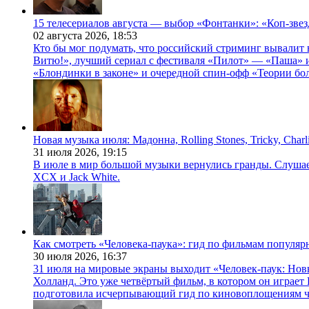
15 телесериалов августа — выбор «Фонтанки»: «Коп-зве
02 августа 2026,
18:53
Кто бы мог подумать, что российский стриминг вывалит 
Витю!», лучший сериал с фестиваля «Пилот» — «Паша» и
«Блондинки в законе» и очередной спин-офф «Теории бо
Новая музыка июля: Мадонна, Rolling Stones, Tricky, Char
31 июля 2026,
19:15
В июле в мир большой музыки вернулись гранды. Слушаем 
XCX и Jack White.
Как смотреть «Человека-паука»: гид по фильмам популя
30 июля 2026,
16:37
31 июля на мировые экраны выходит «Человек-паук: Нов
Холланд. Это уже четвёртый фильм, в котором он играет 
подготовила исчерпывающий гид по киновоплощениям ч