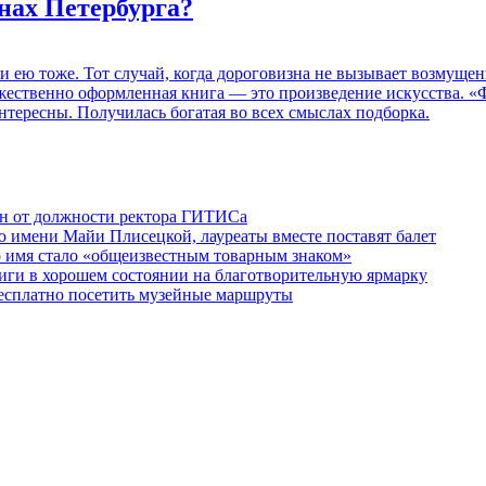
нах Петербурга?
 и ею тоже. Тот случай, когда дороговизна не вызывает возмуще
дожественно оформленная книга — это произведение искусства. 
нтересны. Получилась богатая во всех смыслах подборка.
ен от должности ректора ГИТИСа
 имени Майи Плисецкой, лауреаты вместе поставят балет
о имя стало «общеизвестным товарным знаком»
ги в хорошем состоянии на благотворительную ярмарку
бесплатно посетить музейные маршруты