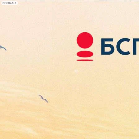
РЕКЛАМА
Афиша Plus
#телегид
Фонтанка.ру
Сегодня:
2026.08.06
13:20
Афиша Plus
кино
спектакли
выставки
концерты
лекции
книги
афиша плюс
новости
+