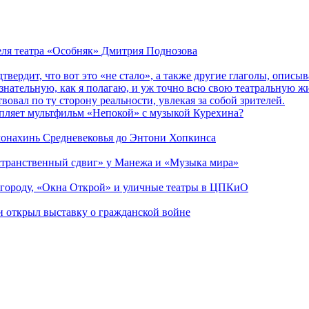
теля театра «Особняк» Дмитрия Поднозова
дтвердит, что вот это «не стало», а также другие глаголы, опи
сознательную, как я полагаю, и уж точно всю свою театральную 
вовал по ту сторону реальности, увлекая за собой зрителей.
епляет мультфильм «Непокой» с музыкой Курехина?
 монахинь Средневековья до Энтони Хопкинса
странственный сдвиг» у Манежа и «Музыка мира»
 городу, «Окна Открой» и уличные театры в ЦПКиО
ии открыл выставку о гражданской войне