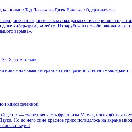
зда», новые «Тед Лессо» и «Джек Ричер», «Одержимость»
в середине лета одни из самых ожидаемых телесериалов года: 
 даже кибер-драму «Фейк». Из зарубежных особо ожидаемых тел
льшого взрыва».
li XCX и не только
новые альбомы ветеранов сцены разной степени «выдержки» — Мад
рной киновселенной
ый день» — очередная часть франшизы Marvel, посвящённая пох
Паука. Но до него сине-красное трико появлялось на экране мно
еловека-паука!