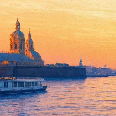
Чудеса русской локализации.
национальность злодея
29 мая 2019,
19:41
Версия для печати
Усердие отечественных локализаторов в очередной раз дало с
директоре цирка, которого озвучил Ник Кролл.
В оригинале персонажа зовут Сергей, и говорит он с восточно
Сергей превратился в Сержа, а речь его зазвучала на французск