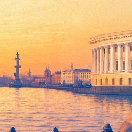
ашних животных» изменили
 домашних животных» изменился образ злодея. Речь о жестоком
усским, украинцем или белорусом. В отечественном же дубляже