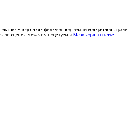
 практика «подгонки» фильмов под реалии конкретной страны
езали сцену с мужским поцелуем и
Меркьюри в платье
.