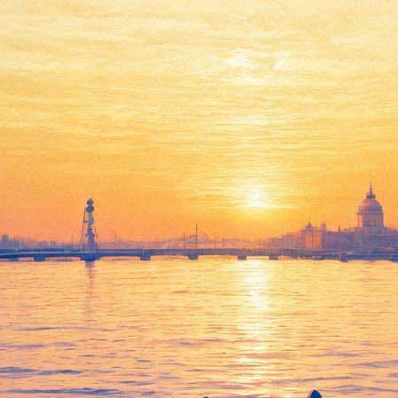
 В сиквеле «Тайной жизни дом
вои неоднозначные плоды. В сиквеле мультфильма «Тайная жизнь
европейским акцентом, то есть вполне может быть, например, р
ий лад.