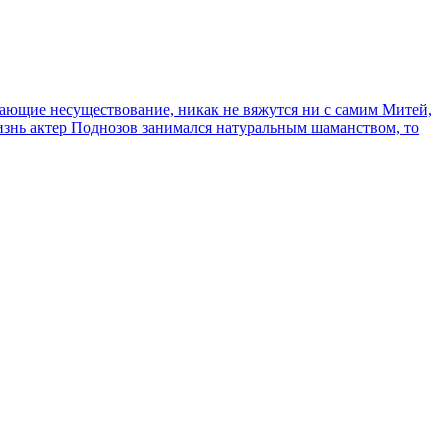
сывающие несуществование, никак не вяжутся ни с самим Митей,
жизнь актер Поднозов занимался натуральным шаманством, то