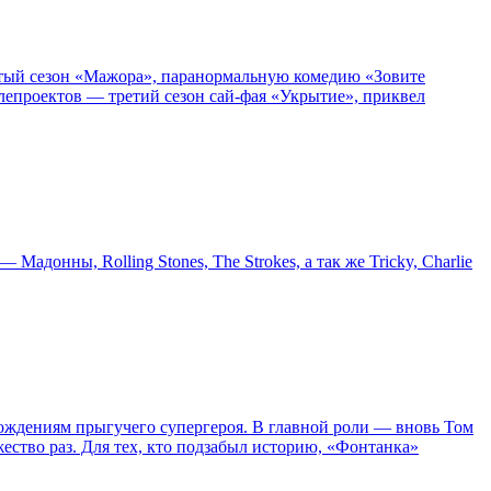
пятый сезон «Мажора», паранормальную комедию «Зовите
епроектов — третий сезон сай-фая «Укрытие», приквел
онны, Rolling Stones, The Strokes, а так же Tricky, Charlie
ождениям прыгучего супергероя. В главной роли — вновь Том
жество раз. Для тех, кто подзабыл историю, «Фонтанка»