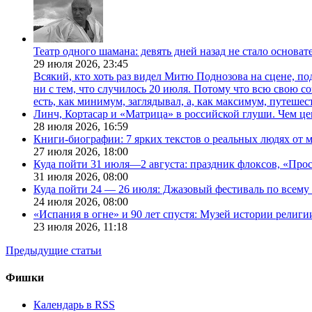
Театр одного шамана: девять дней назад не стало основа
29 июля 2026,
23:45
Всякий, кто хоть раз видел Митю Поднозова на сцене, по
ни с тем, что случилось 20 июля. Потому что всю свою 
есть, как минимум, заглядывал, а, как максимум, путешест
Линч, Кортасар и «Матрица» в российской глуши. Чем ц
28 июля 2026,
16:59
Книги-биографии: 7 ярких текстов о реальных людях от
27 июля 2026,
18:00
Куда пойти 31 июля—2 августа: праздник флоксов, «Про
31 июля 2026,
08:00
Куда пойти 24 — 26 июля: Джазовый фестиваль по всему
24 июля 2026,
08:00
«Испания в огне» и 90 лет спустя: Музей истории религ
23 июля 2026,
11:18
Предыдущие статьи
Фишки
Календарь в RSS