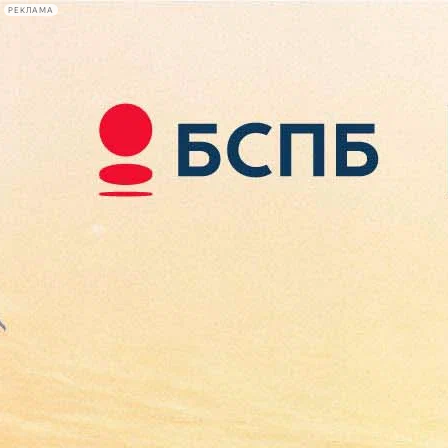
РЕКЛАМА
Афиша Plus
#телегид
Фонтанка.ру
Сегодня:
2026.08.08
18:07
Афиша Plus
кино
спектакли
выставки
концерты
лекции
книги
афиша плюс
новости
+