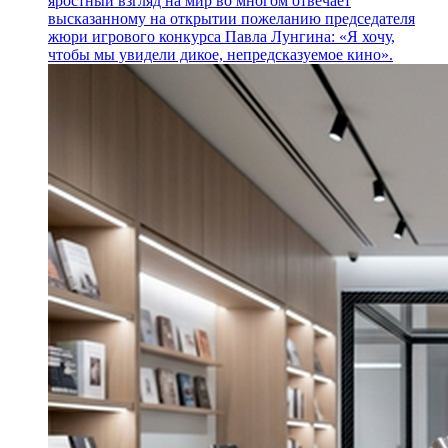
яростный взгляд на мир во многом отвечает
высказанному на открытии пожеланию председателя
жюри игрового конкурса Павла Лунгина: «Я хочу,
чтобы мы увидели дикое, непредсказуемое кино».