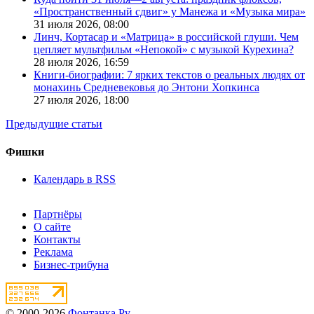
«Пространственный сдвиг» у Манежа и «Музыка мира»
31 июля 2026,
08:00
Линч, Кортасар и «Матрица» в российской глуши. Чем
цепляет мультфильм «Непокой» с музыкой Курехина?
28 июля 2026,
16:59
Книги-биографии: 7 ярких текстов о реальных людях от
монахинь Средневековья до Энтони Хопкинса
27 июля 2026,
18:00
Предыдущие статьи
Фишки
Календарь в RSS
Партнёры
О сайте
Контакты
Реклама
Бизнес-трибуна
© 2000-2026
Фонтанка.Ру