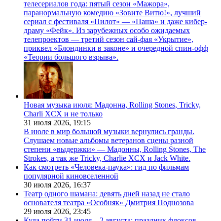
телесериалов года: пятый сезон «Мажора»,
паранормальную комедию «Зовите Витю!», лучший
сериал с фестиваля «Пилот» — «Паша» и даже кибер-
драму «Фейк». Из зарубежных особо ожидаемых
телепроектов — третий сезон сай-фая «Укрытие»,
приквел «Блондинки в законе» и очередной спин-офф
«Теории большого взрыва».
Новая музыка июля: Мадонна, Rolling Stones, Tricky,
Charli XCX и не только
31 июля 2026,
19:15
В июле в мир большой музыки вернулись гранды.
Слушаем новые альбомы ветеранов сцены разной
степени «выдержки» — Мадонны, Rolling Stones, The
Strokes, а так же Tricky, Charlie XCX и Jack White.
Как смотреть «Человека-паука»: гид по фильмам
популярной киновселенной
30 июля 2026,
16:37
Театр одного шамана: девять дней назад не стало
основателя театра «Особняк» Дмитрия Поднозова
29 июля 2026,
23:45
Куда пойти 31 июля—2 августа: праздник флоксов,