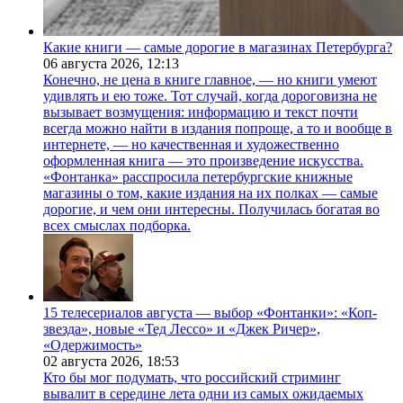
Какие книги — самые дорогие в магазинах Петербурга?
06 августа 2026,
12:13
Конечно, не цена в книге главное, — но книги умеют
удивлять и ею тоже. Тот случай, когда дороговизна не
вызывает возмущения: информацию и текст почти
всегда можно найти в издания попроще, а то и вообще в
интернете, — но качественная и художественно
оформленная книга — это произведение искусства.
«Фонтанка» расспросила петербургские книжные
магазины о том, какие издания на их полках — самые
дорогие, и чем они интересны. Получилась богатая во
всех смыслах подборка.
15 телесериалов августа — выбор «Фонтанки»: «Коп-
звезда», новые «Тед Лессо» и «Джек Ричер»,
«Одержимость»
02 августа 2026,
18:53
Кто бы мог подумать, что российский стриминг
вывалит в середине лета одни из самых ожидаемых