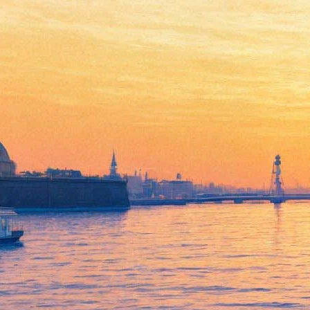
Ботанический сад экстренно
продлевает работу: Царица
ночи готова распуститься
28 мая 2019,
14:00
Версия для печати
Смотреть фоторепортаж