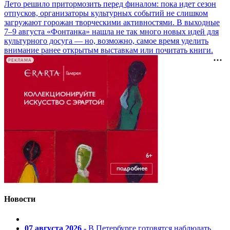
Лето решило притормозить перед финалом: пока идет сезон
отпусков, организаторы культурных событий не слишком
загружают горожан творческими активностями. В выходные
7–9 августа «Фонтанка» нашла не так много новых идей для
культурного досуга — но, возможно, самое время уделить
внимание ранее открытым выставкам или почитать книги.
РЕКЛАМА
Новости
07 августа 2026
- В Петербурге готовятся наблюдать