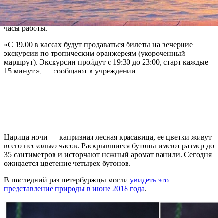
Чтобы петербуржцы смогли оценить красоту кактуса «Царица
ночи», в Ботаническом саду ввели дополнительные вечерние
часы работы.
«С 19.00 в кассах будут продаваться билеты на вечерние
экскурсии по тропическим оранжереям (укороченный
маршрут). Экскурсии пройдут с 19:30 до 23:00, старт каждые
15 минут.», — сообщают в учреждении.
Царица ночи — капризная лесная красавица, ее цветки живут
всего несколько часов. Раскрывшиеся бутоны имеют размер до
35 сантиметров и исторчают нежный аромат ванили. Сегодня
ожидается цветение четырех бутонов.
В последний раз петербуржцы могли
увидеть это
представление природы в июне 2018 года
.