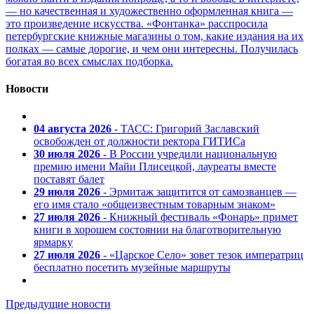
— но качественная и художественно оформленная книга —
это произведение искусства. «Фонтанка» расспросила
петербургские книжные магазины о том, какие издания на их
полках — самые дорогие, и чем они интересны. Получилась
богатая во всех смыслах подборка.
Новости
04 августа 2026
- ТАСС: Григорий Заславский
освобожден от должности ректора ГИТИСа
30 июля 2026
- В России учредили национальную
премию имени Майи Плисецкой, лауреаты вместе
поставят балет
29 июля 2026
- Эрмитаж защитится от самозванцев —
его имя стало «общеизвестным товарным знаком»
27 июля 2026
- Книжный фестиваль «Фонарь» примет
книги в хорошем состоянии на благотворительную
ярмарку
27 июля 2026
- «Царское Село» зовет тезок императриц
бесплатно посетить музейные маршруты
Предыдущие новости