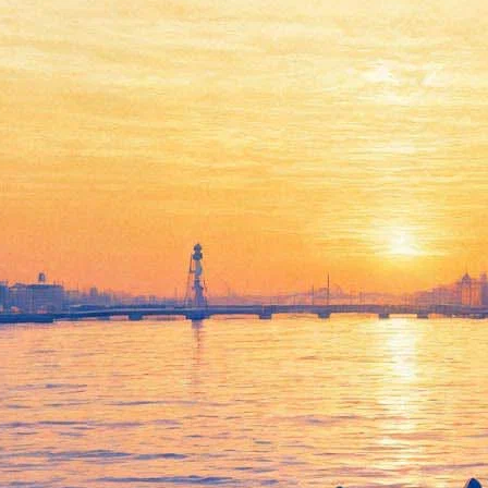
На Рубинштейна появится
мемориальная доска в
память о Лениградском рок-
клубе. Ее официально
согласовали
19 апреля 2019,
12:43
Версия для печати
Совет по мемориальным доскам при правительстве Санкт-
Петербурга дал добро на установку памятного знака на доме
13 литера А по улице Рубинштейна. Мемориальная доска
появится на фасаде здания, на ней будет написано: «В этом
здании с 1981 по 1991 год работал Ленинградский рок-клуб».