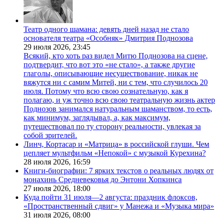
Театр одного шамана: девять дней назад не стало
основателя театра «Особняк» Дмитрия Поднозова
29 июля 2026,
23:45
Всякий, кто хоть раз видел Митю Поднозова на сцене,
подтвердит, что вот это «не стало», а также другие
глаголы, описывающие несуществование, никак не
вяжутся ни с самим Митей, ни с тем, что случилось 20
июля. Потому что всю свою сознательную, как я
полагаю, и уж точно всю свою театральную жизнь актер
Поднозов занимался натуральным шаманством, то есть,
как минимум, заглядывал, а, как максимум,
путешествовал по ту сторону реальности, увлекая за
собой зрителей.
Линч, Кортасар и «Матрица» в российской глуши. Чем
цепляет мультфильм «Непокой» с музыкой Курехина?
28 июля 2026,
16:59
Книги-биографии: 7 ярких текстов о реальных людях от
монахинь Средневековья до Энтони Хопкинса
27 июля 2026,
18:00
Куда пойти 31 июля—2 августа: праздник флоксов,
«Пространственный сдвиг» у Манежа и «Музыка мира»
31 июля 2026,
08:00