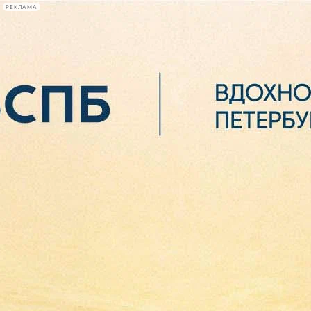
РЕКЛАМА
Афиша Plus
#телегид
Фонтанка.ру
Сегодня:
2026.08.06
23:36
Афиша Plus
кино
спектакли
выставки
концерты
лекции
книги
афиша плюс
новости
+