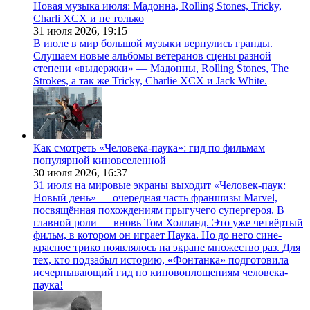
Новая музыка июля: Мадонна, Rolling Stones, Tricky,
Charli XCX и не только
31 июля 2026,
19:15
В июле в мир большой музыки вернулись гранды.
Слушаем новые альбомы ветеранов сцены разной
степени «выдержки» — Мадонны, Rolling Stones, The
Strokes, а так же Tricky, Charlie XCX и Jack White.
Как смотреть «Человека-паука»: гид по фильмам
популярной киновселенной
30 июля 2026,
16:37
31 июля на мировые экраны выходит «Человек-паук:
Новый день» — очередная часть франшизы Marvel,
посвящённая похождениям прыгучего супергероя. В
главной роли — вновь Том Холланд. Это уже четвёртый
фильм, в котором он играет Паука. Но до него сине-
красное трико появлялось на экране множество раз. Для
тех, кто подзабыл историю, «Фонтанка» подготовила
исчерпывающий гид по киновоплощениям человека-
паука!