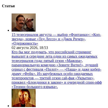
Статьи
15 телесериалов августа — выбор «Фонтанки»: «Коп-
звезда», новые «Тед Лессо» и «Джек Ричер»,
«Одержимость»
02 августа 2026,
18:53
Кто бы мог подумать, что российский стриминг
вывалит в середине лета одни из самых ожидаемых
телесериалов года: пятый сезон «Мажора»,
паранормальную комедию «Зовите Витю!», лучший
сериал с фестиваля «Пилот» — «Паша» и даже кибер-
драму «Фейк». Из зарубежных особо ожидаемых
телепроектов — третий сезон сай-фая «Укрытие»,
приквел «Блондинки в законе» и очередной спин-офф
«Теории большого взрыва».