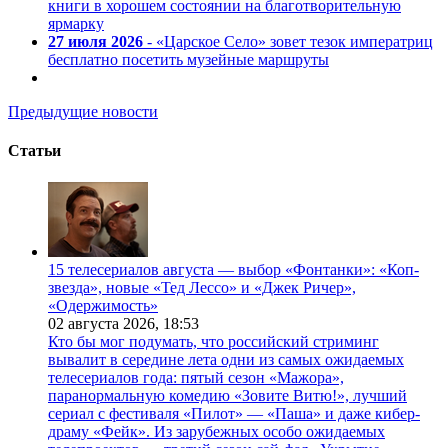
книги в хорошем состоянии на благотворительную
ярмарку
27 июля 2026
- «Царское Село» зовет тезок императриц
бесплатно посетить музейные маршруты
Предыдущие новости
Статьи
15 телесериалов августа — выбор «Фонтанки»: «Коп-
звезда», новые «Тед Лессо» и «Джек Ричер»,
«Одержимость»
02 августа 2026,
18:53
Кто бы мог подумать, что российский стриминг
вывалит в середине лета одни из самых ожидаемых
телесериалов года: пятый сезон «Мажора»,
паранормальную комедию «Зовите Витю!», лучший
сериал с фестиваля «Пилот» — «Паша» и даже кибер-
драму «Фейк». Из зарубежных особо ожидаемых