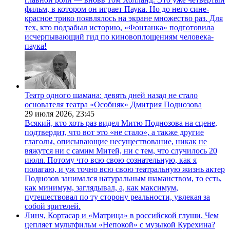
фильм, в котором он играет Паука. Но до него сине-
красное трико появлялось на экране множество раз. Для
тех, кто подзабыл историю, «Фонтанка» подготовила
исчерпывающий гид по киновоплощениям человека-
паука!
Театр одного шамана: девять дней назад не стало
основателя театра «Особняк» Дмитрия Поднозова
29 июля 2026,
23:45
Всякий, кто хоть раз видел Митю Поднозова на сцене,
подтвердит, что вот это «не стало», а также другие
глаголы, описывающие несуществование, никак не
вяжутся ни с самим Митей, ни с тем, что случилось 20
июля. Потому что всю свою сознательную, как я
полагаю, и уж точно всю свою театральную жизнь актер
Поднозов занимался натуральным шаманством, то есть,
как минимум, заглядывал, а, как максимум,
путешествовал по ту сторону реальности, увлекая за
собой зрителей.
Линч, Кортасар и «Матрица» в российской глуши. Чем
цепляет мультфильм «Непокой» с музыкой Курехина?