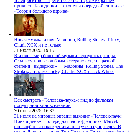
телепроектов — третий сезон сай-фая «Укрытие»,
приквел «Блондинки в законе» и очередной спин-офф
«Теории большого взрыва».
Новая музыка июля: Мадонна, Rolling Stones, Tricky,
Charli XCX и не только
31 июля 2026,
19:15
В июле в мир большой музыки вернулись гранды.
Слушаем новые альбомы ветеранов сцены разной
степени «выдержки» — Мадонны, Rolling Stones, The
Strokes, а так же Tricky, Charlie XCX и Jack White.
Как смотреть «Человека-паука»: гид по фильмам
популярной киновселенной
30 июля 2026,
16:37
31 июля на мировые экраны выходит «Человек-паук:
Новый день» — очередная часть франшизы Marvel,
посвящённая похождениям прыгучего супергероя. В
главной роли — вновь Том Холланд. Это уже четвёртый