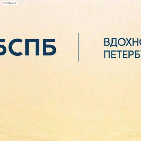
РЕКЛАМА
Афиша Plus
#телегид
Фонтанка.ру
Сегодня:
2026.08.06
19:00
Афиша Plus
кино
спектакли
выставки
концерты
лекции
книги
афиша плюс
новости
+