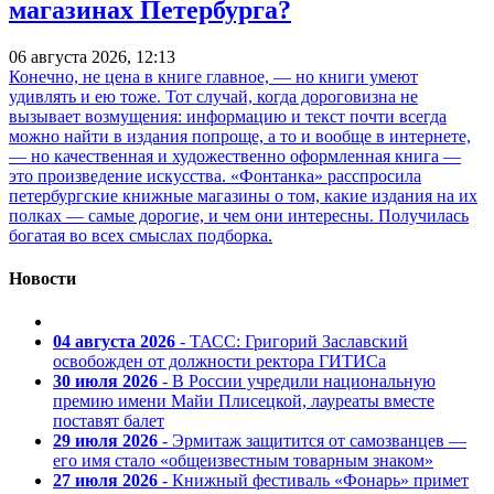
магазинах Петербурга?
06 августа 2026, 12:13
Конечно, не цена в книге главное, — но книги умеют
удивлять и ею тоже. Тот случай, когда дороговизна не
вызывает возмущения: информацию и текст почти всегда
можно найти в издания попроще, а то и вообще в интернете,
— но качественная и художественно оформленная книга —
это произведение искусства. «Фонтанка» расспросила
петербургские книжные магазины о том, какие издания на их
полках — самые дорогие, и чем они интересны. Получилась
богатая во всех смыслах подборка.
Новости
04 августа 2026
- ТАСС: Григорий Заславский
освобожден от должности ректора ГИТИСа
30 июля 2026
- В России учредили национальную
премию имени Майи Плисецкой, лауреаты вместе
поставят балет
29 июля 2026
- Эрмитаж защитится от самозванцев —
его имя стало «общеизвестным товарным знаком»
27 июля 2026
- Книжный фестиваль «Фонарь» примет