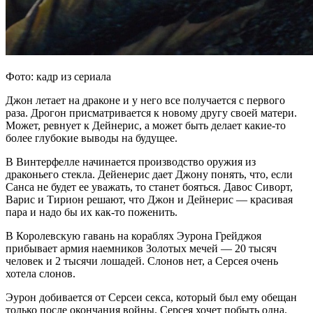
Фото: кадр из сериала
Джон летает на драконе и у него все получается с первого
раза. Дрогон присматривается к новому другу своей матери.
Может, ревнует к Дейнерис, а может быть делает какие-то
более глубокие выводы на будущее.
В Винтерфелле начинается производство оружия из
драконьего стекла. Дейенерис дает Джону понять, что, если
Санса не будет ее уважать, то станет бояться. Давос Сиворт,
Варис и Тирион решают, что Джон и Дейнерис — красивая
пара и надо бы их как-то поженить.
В Королевскую гавань на кораблях Эурона Грейджоя
прибывает армия наемников Золотых мечей — 20 тысяч
человек и 2 тысячи лошадей. Слонов нет, а Серсея очень
хотела слонов.
Эурон добивается от Серсеи секса, который был ему обещан
только после окончания войны. Серсея хочет побыть одна.