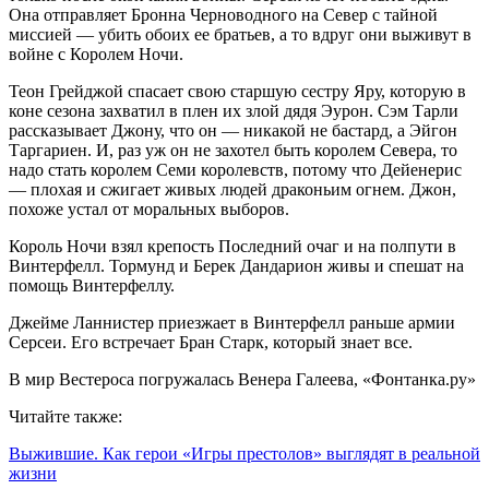
Она отправляет Бронна Черноводного на Север с тайной
миссией — убить обоих ее братьев, а то вдруг они выживут в
войне с Королем Ночи.
Теон Грейджой спасает свою старшую сестру Яру, которую в
коне сезона захватил в плен их злой дядя Эурон. Сэм Тарли
рассказывает Джону, что он — никакой не бастард, а Эйгон
Таргариен. И, раз уж он не захотел быть королем Севера, то
надо стать королем Семи королевств, потому что Дейенерис
— плохая и сжигает живых людей драконьим огнем. Джон,
похоже устал от моральных выборов.
Король Ночи взял крепость Последний очаг и на полпути в
Винтерфелл. Тормунд и Берек Дандарион живы и спешат на
помощь Винтерфеллу.
Джейме Ланнистер приезжает в Винтерфелл раньше армии
Серсеи. Его встречает Бран Старк, который знает все.
В мир Вестероса погружалась Венера Галеева, «Фонтанка.ру»
Читайте также:
Выжившие. Как герои «Игры престолов» выглядят в реальной
жизни