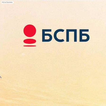
РЕКЛАМА
Афиша Plus
#телегид
Фонтанка.ру
Сегодня:
2026.08.09
01:37
Афиша Plus
кино
спектакли
выставки
концерты
лекции
книги
афиша плюс
новости
+