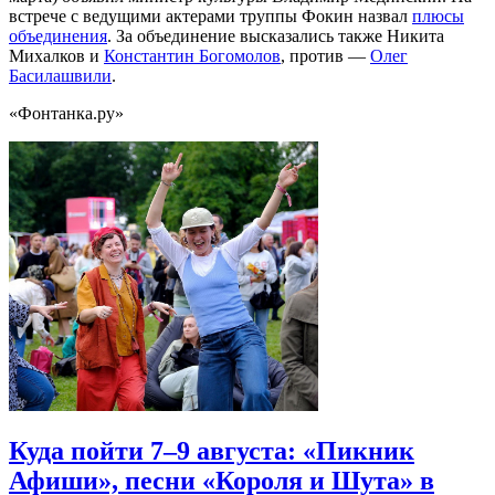
встрече с ведущими актерами труппы Фокин назвал
плюсы
объединения
. За объединение высказались также Никита
Михалков и
Константин Богомолов
, против —
Олег
Басилашвили
.
«Фонтанка.ру»
Куда пойти 7–9 августа: «Пикник
Афиши», песни «Короля и Шута» в