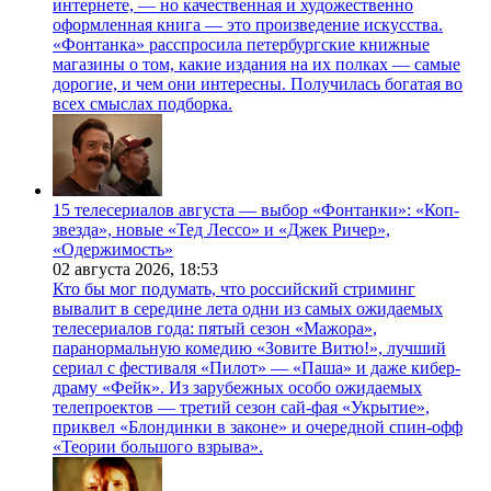
интернете, — но качественная и художественно
оформленная книга — это произведение искусства.
«Фонтанка» расспросила петербургские книжные
магазины о том, какие издания на их полках — самые
дорогие, и чем они интересны. Получилась богатая во
всех смыслах подборка.
15 телесериалов августа — выбор «Фонтанки»: «Коп-
звезда», новые «Тед Лессо» и «Джек Ричер»,
«Одержимость»
02 августа 2026,
18:53
Кто бы мог подумать, что российский стриминг
вывалит в середине лета одни из самых ожидаемых
телесериалов года: пятый сезон «Мажора»,
паранормальную комедию «Зовите Витю!», лучший
сериал с фестиваля «Пилот» — «Паша» и даже кибер-
драму «Фейк». Из зарубежных особо ожидаемых
телепроектов — третий сезон сай-фая «Укрытие»,
приквел «Блондинки в законе» и очередной спин-офф
«Теории большого взрыва».