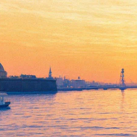
В Ярославле против
объединения Волковского
театра с Александринкой
митингуют с граблями и
мусорными мешками
12 апреля 2019,
20:28
Версия для печати
В Ярославле прошла необычная акция протеста против
объединения местного Волковского театра с петербургским
Александринским. Организаторы, среди которых оказался
депутат ярославской областной думы от партии КПРФ
Александр Воробьев, запланировали мероприятие в форме