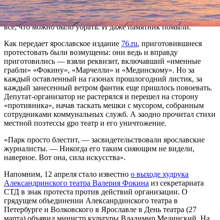
традиционного для коммунистов субботника. Но их обошли:
в сквер вокруг памятника Федору Волкову без объявления
войны нагрянули коммунальщики и сами убрали практически
все, что можно было убрать. И даже памятник помыли.
Как передает ярославское издание
76.ru
, приготовившиеся
протестовать были возмущены: они ведь и вправду
приготовились — взяли реквизит, включавший «именные
грабли» «Фокину», «Марчелли» и «Мединскому». Но за
каждый оставленный на газонах прошлогодний листик, за
каждый занесенный ветром фантик еще пришлось повоевать.
Депутат-организатор не растерялся и перешел на сторону
«противника», начав таскать мешки с мусором, собранным
сотрудниками коммунальных служб. А заодно прочитал стихи
местной поэтессы gро театр и его уничтожение.
«Парк просто блестит, — засвидетельствовали ярославские
журналисты. — Никогда его таким сияющим не видели,
наверное. Вот она, сила искусства».
Напомним, 12 апреля стало известно
о выходе худрука
Александринского театра Валерия Фокина
из секретариата
СТД в знак протеста против действий организации. О
грядущем объединении Алексанрдинского театра в
Петербурге и Волковского в Ярославле в День театра (27
марта) объявил министр культуры Владимир Мединский. На