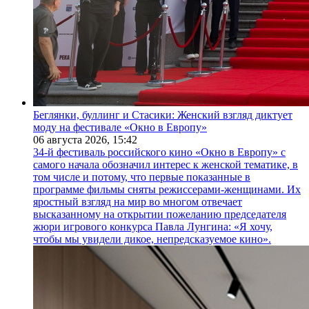
Беглянки, буллинг и Стасики: Женский взгляд диктует
моду на фестивале «Окно в Европу»
06 августа 2026,
15:42
34-й фестиваль российского кино «Окно в Европу» с
самого начала обозначил интерес к женской тематике, в
том числе и потому, что первые показанные в
программе фильмы сняты режиссерами-женщинами. Их
яростный взгляд на мир во многом отвечает
высказанному на открытии пожеланию председателя
жюри игрового конкурса Павла Лунгина: «Я хочу,
чтобы мы увидели дикое, непредсказуемое кино».