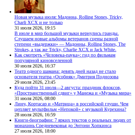
Новая музыка июля: Мадонна, Rolling Stones, Tricky,
Charli XCX и не только
31 июля 2026,
19:15
В июле в мир большой музыки вернулись гранды.
Слушаем новые альбомы ветеранов сцены разной
степени «выдержки» — Мадонны, Rolling Stones, The
Strokes, а так же Tricky, Charlie XCX и Jack White.
Как смотреть «Человека-паука»: гид по фильмам
популярной киновселенной
30 июля 2026,
16:37
Театр одного шамана: девять дней назад не стало
основателя театра «Особняк» Дмитрия Поднозова
29 июля 2026,
23:45
Куда пойти 31 июля—2 августа: праздник флоксов,
«Пространственный сдвиг» у Манежа и «Музыка мира»
31 июля 2026,
08:00
Линч, Кортасар и «Матрица» в российской глуши. Чем
цепляет мультфильм «Непокой» с музыкой Курехина?
28 июля 2026,
16:59
Книги-биографии: 7 ярких текстов о реальных людях от
монахинь Средневековья до Энтони Хопкинса
27 июля 2026,
18:00