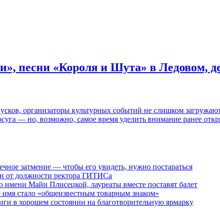
и», песни «Короля и Шута» в Ледовом, 
пусков, организаторы культурных событий не слишком загружаю
осуга — но, возможно, самое время уделить внимание ранее отк
ечное затмение — чтобы его увидеть, нужно постараться
ен от должности ректора ГИТИСа
 имени Майи Плисецкой, лауреаты вместе поставят балет
о имя стало «общеизвестным товарным знаком»
ги в хорошем состоянии на благотворительную ярмарку