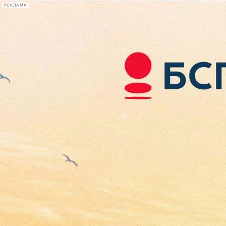
РЕКЛАМА
Афиша Plus
#телегид
Фонтанка.ру
Сегодня:
2026.08.07
18:26
Афиша Plus
кино
спектакли
выставки
концерты
лекции
книги
афиша плюс
новости
+