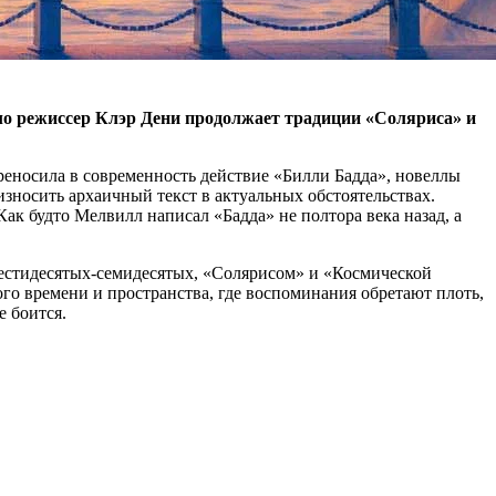
ело режиссер Клэр Дени продолжает традиции «Соляриса» и
реносила в современность действие «Билли Бадда», новеллы
зносить архаичный текст в актуальных обстоятельствах.
ак будто Мелвилл написал «Бадда» не полтора века назад, а
естидесятых-семидесятых, «Солярисом» и «Космической
ого времени и пространства, где воспоминания обретают плоть,
е боится.