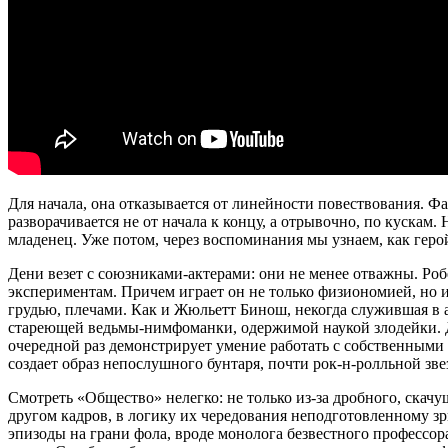
Для начала, она отказывается от линейности повествования. Ф
разворачивается не от начала к концу, а отрывочно, по кускам.
младенец. Уже потом, через воспоминания мы узнаем, как герой
Дени везет с союзниками-актерами: они не менее отважны. Роб
экспериментам. Причем играет он не только физиономией, но 
грудью, плечами. Как и Жюльетт Бинош, некогда служившая в а
стареющей ведьмы-нимфоманки, одержимой наукой злодейки. Д
очередной раз демонстрирует умение работать с собственными
создает образ непослушного бунтаря, почти рок-н-ролльной зве
Смотреть «Общество» нелегко: не только из-за дробного, скач
другом кадров, в логику их чередования неподготовленному з
эпизоды на грани фола, вроде монолога безвестного профессор