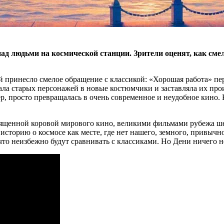
ад людьми на космической станции. Зрители оценят, как см
й принесло смелое обращение с классикой: «Хорошая работа» пе
ла старых персонажей в новые костюмчики и заставляла их прои
, просто превращалась в очень современное и неудобное кино. К
вященной коровой мирового кино, великими фильмами рубежа ш
историю о космосе как месте, где нет нашего, земного, привычн
что неизбежно будут сравнивать с классиками. Но Дени ничего н