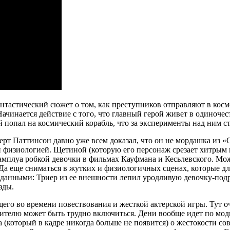
антастический сюжет о том, как преступников отправляют в косм
 Начинается действие с того, что главный герой живет в одиночес
 попал на космический корабль, что за эксперименты над ним ста
ерт Паттинсон давно уже всем доказал, что он не мордашка из «
и физиологией. Щетиной (которую его персонаж срезает хитрым 
мплуа робкой девочки в фильмах Кауфмана и Кесьлевского. Можн
а еще сниматься в жутких и физиологичных сценах, которые дл
 данными: Триер из ее внешности лепил уродливую девочку-под
зды.
ущего во времени повествования и жесткой актерской игры. Тут 
рителю может быть трудно включиться. Дени вообще идет по мод
а (который в кадре никогда больше не появится) о жестокости 