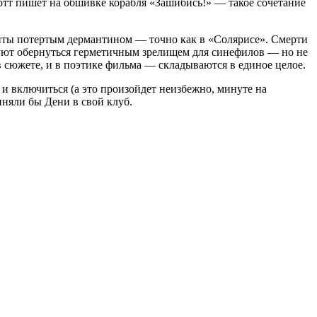
Готт пишет на обшивке корабля «Зашибись!» — такое сочетание
шиты потертым дермантином — точно как в «Солярисе». Смерти
ют обернуться герметичным зрелищем для синефилов — но не
в сюжете, и в поэтике фильма — складываются в единое целое.
 и включиться (а это произойдет неизбежно, минуте на
иняли бы Дени в свой клуб.