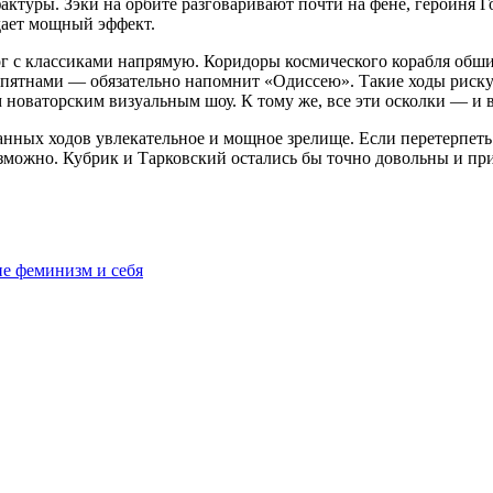
актуры. Зэки на орбите разговаривают почти на фене, героиня 
дает мощный эффект.
лог с классиками напрямую. Коридоры космического корабля об
пятнами — обязательно напомнит «Одиссею». Такие ходы риску
м новаторским визуальным шоу. К тому же, все эти осколки — и 
ванных ходов увлекательное и мощное зрелище. Если перетерпеть
озможно. Кубрик и Тарковский остались бы точно довольны и пр
не феминизм и себя