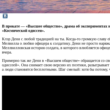
В прокате — «Высшее общество», драма об экспериментах н
«Космической одиссеи».
Клэр Дени с любой традицией на ты. Когда-то громкую славу е
Мелвилла о любви офицера к солдатику. Дени не просто наряжа
Меллвилловская история солдата, в которого влюбляется офицер
вчера.
Примерно так же Дени в «Высшем обществе» обращается со с
одиссеей». Она снимает свою версию их поэтики, разыгрывает 
а люди становятся бесплотными. Шаг смелый: хотя бы потому, 