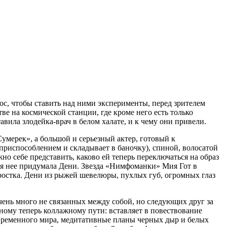
ос, чтобы ставить над ними эксперименты, перед зрителем
тве на космической станции, где кроме него есть только
вила злодейка-врач в белом халате, и к чему они привели.
Сумерек», а большой и серьезный актер, готовый к
приспособлением и складывает в баночку), спиной, волосатой
о себе представить, каково ей теперь переключаться на образ
я нее придумала Дени. Звезда «Нимфоманки» Мия Гот в
ростка. Дени из рыжей шевелюры, пухлых губ, огромных глаз
очень много не связанных между собой, но следующих друг за
ному теперь коллажному пути: вставляет в повествование
современного мира, медитативные планы черных дыр и белых