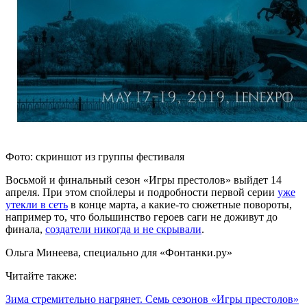
Фото: скриншот из группы фестиваля
Восьмой и финальный сезон «Игры престолов» выйдет 14
апреля. При этом спойлеры и подробности первой серии
уже
утекли в сеть
в конце марта, а какие-то сюжетные повороты,
например то, что большинство героев саги не доживут до
финала,
создатели никогда и не скрывали
.
Ольга Минеева, специально для «Фонтанки.ру»
Читайте также:
Зима стремительно нагрянет. Семь сезонов «Игры престолов»