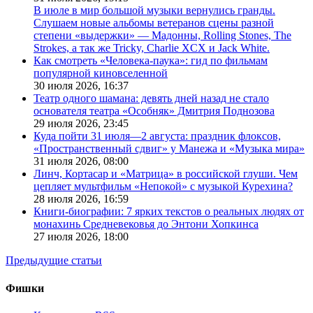
В июле в мир большой музыки вернулись гранды.
Слушаем новые альбомы ветеранов сцены разной
степени «выдержки» — Мадонны, Rolling Stones, The
Strokes, а так же Tricky, Charlie XCX и Jack White.
Как смотреть «Человека-паука»: гид по фильмам
популярной киновселенной
30 июля 2026,
16:37
Театр одного шамана: девять дней назад не стало
основателя театра «Особняк» Дмитрия Поднозова
29 июля 2026,
23:45
Куда пойти 31 июля—2 августа: праздник флоксов,
«Пространственный сдвиг» у Манежа и «Музыка мира»
31 июля 2026,
08:00
Линч, Кортасар и «Матрица» в российской глуши. Чем
цепляет мультфильм «Непокой» с музыкой Курехина?
28 июля 2026,
16:59
Книги-биографии: 7 ярких текстов о реальных людях от
монахинь Средневековья до Энтони Хопкинса
27 июля 2026,
18:00
Предыдущие статьи
Фишки