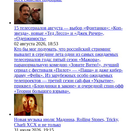
15 телесериалов августа — выбор «Фонтанки»: «Коп-
звезда», новые «Тед Лессо» и «Джек Ричер»,
«Одержимость»
02 августа 2026,
18:53
Кто бы мог подумать, что российский стриминг
вывалит в середине лета одни из самых ожидаемых
телесериалов года: пятый сезон «Мажора»,
паранормальную комедию «Зовите Витю!», лучший
сериал с фестиваля «Пилот» — «Паша» и даже кибер-
драму «Фейк». Из зарубежных особо ожидаемых
телепроектов — третий сезон сай-фая «Укрытие»,
приквел «Блондинки в законе» и очередной спин-офф
«Теории большого взрыва».
Новая музыка июля: Мадонна, Rolling Stones, Tricky,
Charli XCX и не только
31 июля 2026,
19:15