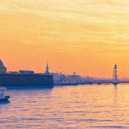
Главный маньяк «Игры
престолов» приедет в
Петербург
11 апреля 2019,
12:58
Версия для печати
Актёр Иван Реон, сыгравший Рамси Сноу в «Игре
престолов», приедет в Петербург на Comic Con. Об этом
сообщается в официальной группе фестиваля. Один из самых
жестоких персонажей саги по мотивам произведений
Джорджа Мартина появится в «Ленэкспо» 18 и 19 мая.
Персонаж Реона — Рамси Сноу (или Рамси Болтон) —
известен публике как муж Сансы Старк. Он издевается над
героиней, в результате она скармливает Сноу его же
собственным псам. Проявлять жестокость Рамси начинает с