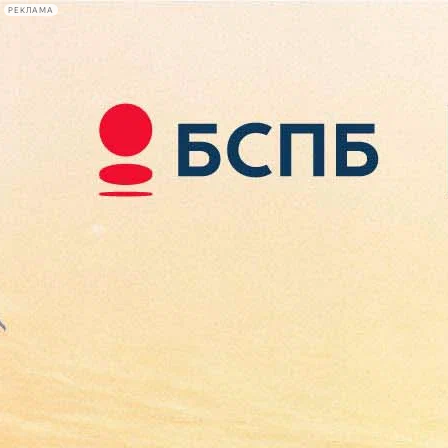
РЕКЛАМА
Афиша Plus
#телегид
Фонтанка.ру
Сегодня:
2026.08.09
02:43
Афиша Plus
кино
спектакли
выставки
концерты
лекции
книги
афиша плюс
новости
+