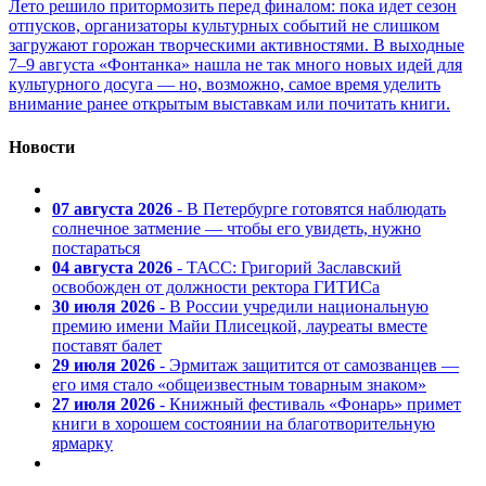
Лето решило притормозить перед финалом: пока идет сезон
отпусков, организаторы культурных событий не слишком
загружают горожан творческими активностями. В выходные
7–9 августа «Фонтанка» нашла не так много новых идей для
культурного досуга — но, возможно, самое время уделить
внимание ранее открытым выставкам или почитать книги.
Новости
07 августа 2026
- В Петербурге готовятся наблюдать
солнечное затмение — чтобы его увидеть, нужно
постараться
04 августа 2026
- ТАСС: Григорий Заславский
освобожден от должности ректора ГИТИСа
30 июля 2026
- В России учредили национальную
премию имени Майи Плисецкой, лауреаты вместе
поставят балет
29 июля 2026
- Эрмитаж защитится от самозванцев —
его имя стало «общеизвестным товарным знаком»
27 июля 2026
- Книжный фестиваль «Фонарь» примет
книги в хорошем состоянии на благотворительную
ярмарку