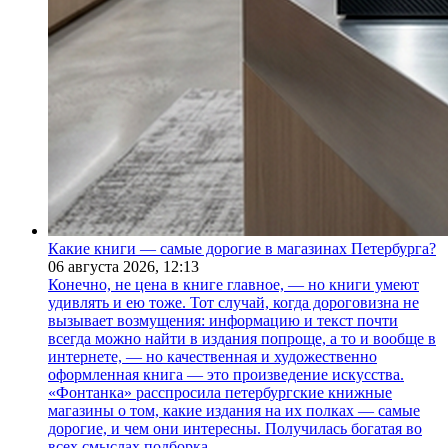
Какие книги — самые дорогие в магазинах Петербурга?
06 августа 2026,
12:13
Конечно, не цена в книге главное, — но книги умеют
удивлять и ею тоже. Тот случай, когда дороговизна не
вызывает возмущения: информацию и текст почти
всегда можно найти в издания попроще, а то и вообще в
интернете, — но качественная и художественно
оформленная книга — это произведение искусства.
«Фонтанка» расспросила петербургские книжные
магазины о том, какие издания на их полках — самые
дорогие, и чем они интересны. Получилась богатая во
всех смыслах подборка.