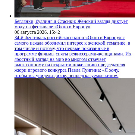
Беглянки, буллинг и Стасики: Женский взгляд диктует
моду на фестивале «Окно в Европу»
06 августа 2026,
15:42
34-й фестиваль российского кино «Окно в Европу» с
самого начала обозначил интерес к женской тематике, в
том числе и потому, что первые показанные в
программе фильмы сняты режиссерами-женщинами. Их
яростный взгляд на мир во многом отвечает
высказанному на открытии пожеланию председателя
жюри игрового конкурса Павла Лунгина: «Я хочу,
чтобы мы увидели дикое, непредсказуемое кино».