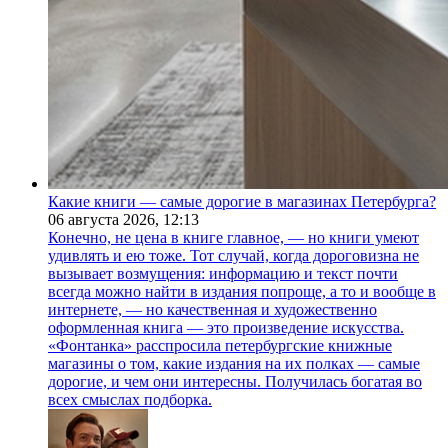
Какие книги — самые дорогие в магазинах Петербурга?
06 августа 2026,
12:13
Конечно, не цена в книге главное, — но книги умеют
удивлять и ею тоже. Тот случай, когда дороговизна не
вызывает возмущения: информацию и текст почти
всегда можно найти в издания попроще, а то и вообще в
интернете, — но качественная и художественно
оформленная книга — это произведение искусства.
«Фонтанка» расспросила петербургские книжные
магазины о том, какие издания на их полках — самые
дорогие, и чем они интересны. Получилась богатая во
всех смыслах подборка.