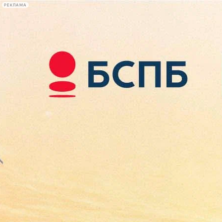
РЕКЛАМА
Афиша Plus
#телегид
Фонтанка.ру
Сегодня:
2026.08.08
16:07
Афиша Plus
кино
спектакли
выставки
концерты
лекции
книги
афиша плюс
новости
+