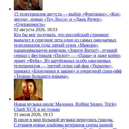
15 телесериалов августа — выбор «Фонтанки»: «Коп-
звезда», новые «Тед Лессо» и «Джек Ричер»,
«Одержимость»
02 августа 2026,
18:53
Кто бы мог подумать, что российский стриминг
вывалит в середине лета одни из самых ожидаемых
телесериалов года: пятый сезон «Мажора»,
паранормальную комедию «Зовите Витю!», лучший
сериал с фестиваля «Пилот» — «Паша» и даже кибер-
драму «Фейк». Из зарубежных особо ожидаемых
телепроектов — третий сезон сай-фая «Укрытие»,
приквел «Блондинки в законе» и очередной спин-офф
«Теории большого взрыва».
Новая музыка июля: Мадонна, Rolling Stones, Tricky,
Charli XCX и не только
31 июля 2026,
19:15
В июле в мир большой музыки вернулись гранды.
Слушаем новые альбомы ветеранов сцены разной