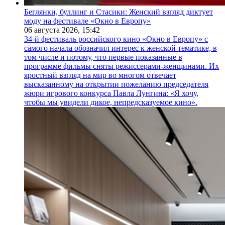
Беглянки, буллинг и Стасики: Женский взгляд диктует
моду на фестивале «Окно в Европу»
06 августа 2026,
15:42
34-й фестиваль российского кино «Окно в Европу» с
самого начала обозначил интерес к женской тематике, в
том числе и потому, что первые показанные в
программе фильмы сняты режиссерами-женщинами. Их
яростный взгляд на мир во многом отвечает
высказанному на открытии пожеланию председателя
жюри игрового конкурса Павла Лунгина: «Я хочу,
чтобы мы увидели дикое, непредсказуемое кино».