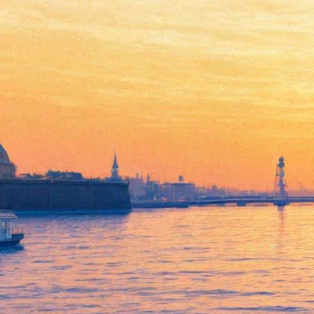
Кристина Потупчик вошла в
жюри литературной премии
«Нацбест»
09 апреля 2019,
17:35
Версия для печати
Литературная премия «Нацбест» объявила шорт-лист на 2019
год. В коротком списке — шесть книг, сообщили
организаторы 9 апреля на пресс-конференции в Москве.
Среди листёров — роман петербургского писателя и бывшего
автора «Фонтанки» Александра Пелевина «Четверо», книга
кинокритика Михаила Трофименкова
«XX век представляет.
Кадры и кадавры»
, военный роман петербуржца Александра
Етоева «Я всегда буду собой». Кроме того, в списке — одна из
самых обсуждаемых книг 2018 года, «Калечина-Малечина»