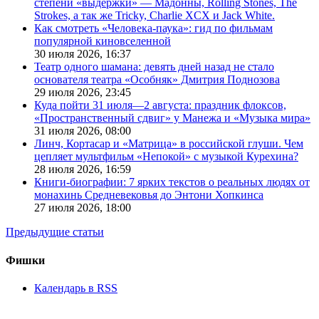
степени «выдержки» — Мадонны, Rolling Stones, The
Strokes, а так же Tricky, Charlie XCX и Jack White.
Как смотреть «Человека-паука»: гид по фильмам
популярной киновселенной
30 июля 2026,
16:37
Театр одного шамана: девять дней назад не стало
основателя театра «Особняк» Дмитрия Поднозова
29 июля 2026,
23:45
Куда пойти 31 июля—2 августа: праздник флоксов,
«Пространственный сдвиг» у Манежа и «Музыка мира»
31 июля 2026,
08:00
Линч, Кортасар и «Матрица» в российской глуши. Чем
цепляет мультфильм «Непокой» с музыкой Курехина?
28 июля 2026,
16:59
Книги-биографии: 7 ярких текстов о реальных людях от
монахинь Средневековья до Энтони Хопкинса
27 июля 2026,
18:00
Предыдущие статьи
Фишки
Календарь в RSS