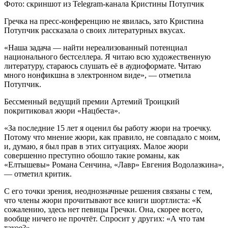
Фото: скриншот из Telegram-канала Кристины Потупчик
Гречка на пресс-конференцию не явилась, зато Кристина
Потупчик рассказала о своих литературных вкусах.
«Наша задача — найти нереализованный потенциал
национального бестселлера. Я читаю всю художественную
литературу, стараюсь слушать её в аудиоформате. Читаю
много нонфикшна в электронном виде», — отметила
Потупчик.
Бессменный ведущий премии Артемий Троицкий
покритиковал жюри «Нацбеста».
«За последние 15 лет я оценил бы работу жюри на троечку.
Потому что мнение жюри, как правило, не совпадало с моим,
и, думаю, я был прав в этих ситуациях. Малое жюри
совершенно преступно обошло такие романы, как
«Елтышевы» Романа Сенчина, «Лавр» Евгения Водолазкина»,
— отметил критик.
С его точки зрения, неоднозначные решения связаны с тем,
что члены жюри прочитывают все книги шортлиста: «К
сожалению, здесь нет певицы Гречки. Она, скорее всего,
вообще ничего не прочтёт. Спросит у других: «А что там
такое?».