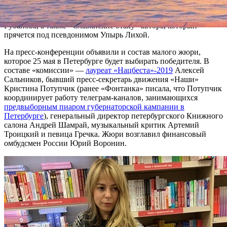
Евгении Некрасовой, роман «Финист — Ясный Сокол»
лауреата литературной премии «Ясная поляна»
Андрея
Рубанова, а также «Славянские отаку» автора, который
прячется под псевдонимом Упырь Лихой.
На пресс-конференции объявили и состав малого жюри,
которое 25 мая в Петербурге будет выбирать победителя. В
составе «комиссии» —
лауреат «Нацбеста»-2019
Алексей
Сальников, бывший пресс-секретарь движения «Наши»
Кристина Потупчик (ранее «Фонтанка» писала, что Потупчик
координирует работу телеграм-каналов, занимающихся
предвыборным пиаром губернаторской кампании в
Петербурге
), генеральный директор петербургского Книжного
салона Андрей Шамрай, музыкальный критик Артемий
Троицкий и певица Гречка. Жюри возглавил финансовый
омбудсмен России Юрий Воронин.