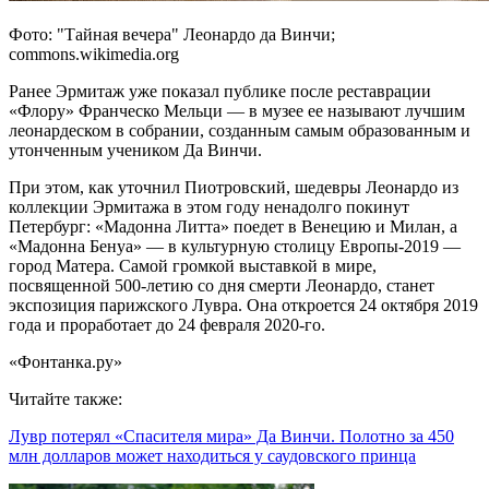
Фото: "Тайная вечера" Леонардо да Винчи;
commons.wikimedia.org
Ранее Эрмитаж уже показал публике после реставрации
«Флору» Франческо Мельци — в музее ее называют лучшим
леонардеском в собрании, созданным самым образованным и
утонченным учеником Да Винчи.
При этом, как уточнил Пиотровский, шедевры Леонардо из
коллекции Эрмитажа в этом году ненадолго покинут
Петербург: «Мадонна Литта» поедет в Венецию и Милан, а
«Мадонна Бенуа» — в культурную столицу Европы-2019 —
город Матера. Самой громкой выставкой в мире,
посвященной 500-летию со дня смерти Леонардо, станет
экспозиция парижского Лувра. Она откроется 24 октября 2019
года и проработает до 24 февраля 2020-го.
«Фонтанка.ру»
Читайте также:
Лувр потерял «Спасителя мира» Да Винчи. Полотно за 450
млн долларов может находиться у саудовского принца