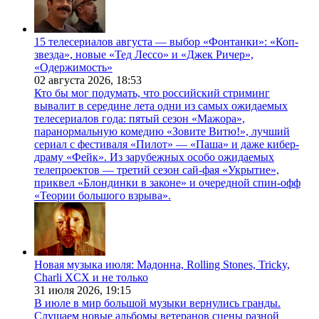
15 телесериалов августа — выбор «Фонтанки»: «Коп-
звезда», новые «Тед Лессо» и «Джек Ричер»,
«Одержимость»
02 августа 2026,
18:53
Кто бы мог подумать, что российский стриминг
вывалит в середине лета одни из самых ожидаемых
телесериалов года: пятый сезон «Мажора»,
паранормальную комедию «Зовите Витю!», лучший
сериал с фестиваля «Пилот» — «Паша» и даже кибер-
драму «Фейк». Из зарубежных особо ожидаемых
телепроектов — третий сезон сай-фая «Укрытие»,
приквел «Блондинки в законе» и очередной спин-офф
«Теории большого взрыва».
Новая музыка июля: Мадонна, Rolling Stones, Tricky,
Charli XCX и не только
31 июля 2026,
19:15
В июле в мир большой музыки вернулись гранды.
Слушаем новые альбомы ветеранов сцены разной