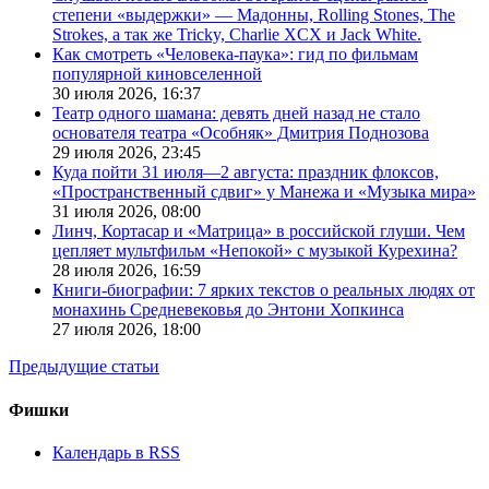
степени «выдержки» — Мадонны, Rolling Stones, The
Strokes, а так же Tricky, Charlie XCX и Jack White.
Как смотреть «Человека-паука»: гид по фильмам
популярной киновселенной
30 июля 2026,
16:37
Театр одного шамана: девять дней назад не стало
основателя театра «Особняк» Дмитрия Поднозова
29 июля 2026,
23:45
Куда пойти 31 июля—2 августа: праздник флоксов,
«Пространственный сдвиг» у Манежа и «Музыка мира»
31 июля 2026,
08:00
Линч, Кортасар и «Матрица» в российской глуши. Чем
цепляет мультфильм «Непокой» с музыкой Курехина?
28 июля 2026,
16:59
Книги-биографии: 7 ярких текстов о реальных людях от
монахинь Средневековья до Энтони Хопкинса
27 июля 2026,
18:00
Предыдущие статьи
Фишки
Календарь в RSS