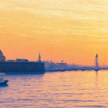
В Петербург может приехать
копия «Тайной вечери». Да
Винчи работал над ней со
своим учеником
03 апреля 2019,
15:11
Версия для печати
Государственный Эрмитаж, как и все ведущие музеи мира,
рассматривает варианты специальной выставки к 500-летию
со дня смерти Леонардо Да Винчи. По словам директора
музея Михаила Пиотровского, в Петербург может прибыть
копия «Тайной вечери».
«Мы очень надеемся привезти из Ватикана в Петербург
большой картон, копию «Тайной вечери», который делали