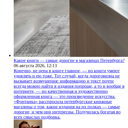
Какие книги — самые дорогие в магазинах Петербурга?
06 августа 2026,
12:13
Конечно, не цена в книге главное, — но книги умеют
удивлять и ею тоже. Тот случай, когда дороговизна не
вызывает возмущения: информацию и текст почти
всегда можно найти в издания попроще, а то и вообще в
интернете, — но качественная и художественно
оформленная книга — это произведение искусства.
«Фонтанка» расспросила петербургские книжные
магазины о том, какие издания на их полках — самые
дорогие, и чем они интересны. Получилась богатая во
всех смыслах подборка.