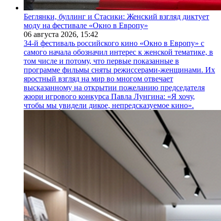
Беглянки, буллинг и Стасики: Женский взгляд диктует
моду на фестивале «Окно в Европу»
06 августа 2026,
15:42
34-й фестиваль российского кино «Окно в Европу» с
самого начала обозначил интерес к женской тематике, в
том числе и потому, что первые показанные в
программе фильмы сняты режиссерами-женщинами. Их
яростный взгляд на мир во многом отвечает
высказанному на открытии пожеланию председателя
жюри игрового конкурса Павла Лунгина: «Я хочу,
чтобы мы увидели дикое, непредсказуемое кино».