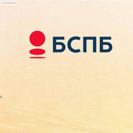
РЕКЛАМА
Афиша Plus
#телегид
Фонтанка.ру
Сегодня:
2026.08.08
14:17
Афиша Plus
кино
спектакли
выставки
концерты
лекции
книги
афиша плюс
новости
+