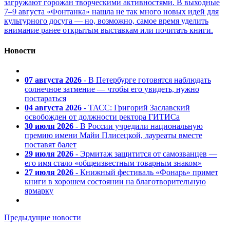
загружают горожан творческими активностями. В выходные
7–9 августа «Фонтанка» нашла не так много новых идей для
культурного досуга — но, возможно, самое время уделить
внимание ранее открытым выставкам или почитать книги.
Новости
07 августа 2026
- В Петербурге готовятся наблюдать
солнечное затмение — чтобы его увидеть, нужно
постараться
04 августа 2026
- ТАСС: Григорий Заславский
освобожден от должности ректора ГИТИСа
30 июля 2026
- В России учредили национальную
премию имени Майи Плисецкой, лауреаты вместе
поставят балет
29 июля 2026
- Эрмитаж защитится от самозванцев —
его имя стало «общеизвестным товарным знаком»
27 июля 2026
- Книжный фестиваль «Фонарь» примет
книги в хорошем состоянии на благотворительную
ярмарку
Предыдущие новости