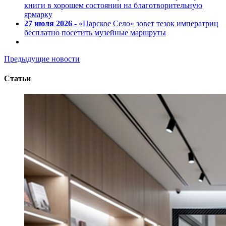
книги в хорошем состоянии на благотворительную
ярмарку
27 июля 2026
- «Царское Село» зовет тезок императриц
бесплатно посетить музейные маршруты
Предыдущие новости
Статьи