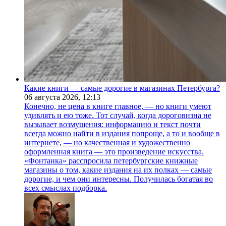
Какие книги — самые дорогие в магазинах Петербурга?
06 августа 2026,
12:13
Конечно, не цена в книге главное, — но книги умеют
удивлять и ею тоже. Тот случай, когда дороговизна не
вызывает возмущения: информацию и текст почти
всегда можно найти в издания попроще, а то и вообще в
интернете, — но качественная и художественно
оформленная книга — это произведение искусства.
«Фонтанка» расспросила петербургские книжные
магазины о том, какие издания на их полках — самые
дорогие, и чем они интересны. Получилась богатая во
всех смыслах подборка.