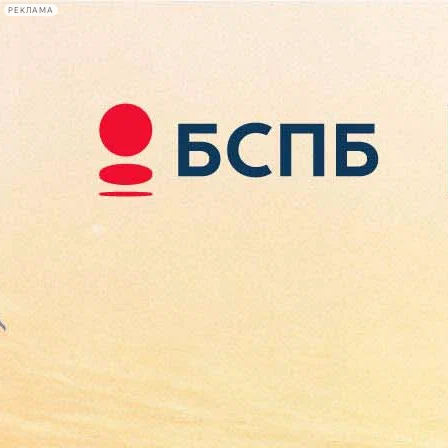
РЕКЛАМА
Афиша Plus
#телегид
Фонтанка.ру
Сегодня:
2026.08.07
08:09
Афиша Plus
кино
спектакли
выставки
концерты
лекции
книги
афиша плюс
новости
+