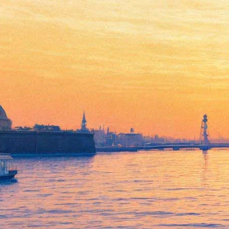
В Петербурге в год своего
юбилея может закрыться
журнал «Звезда». Он печатал
Ахматову, Зощенко,
Довлатова, Бродского,
Солженицына
15 марта 2019,
11:55
Версия для печати
Легендарный ленинградский и петербургский толстый
журнал «Звезда», печатавший Анну Ахматову, Михаила
Зощенко, Бориса Пастернака, Иосифа Бродского, Сергея