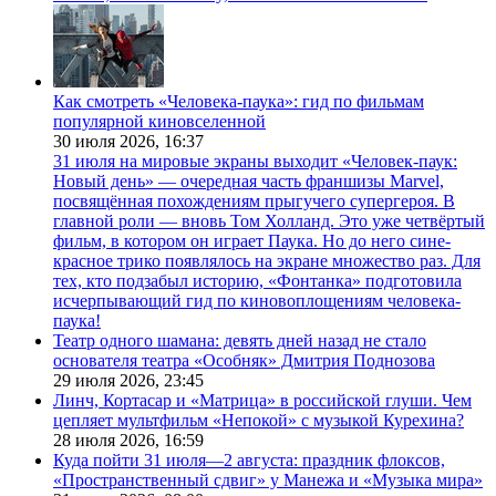
Как смотреть «Человека-паука»: гид по фильмам
популярной киновселенной
30 июля 2026,
16:37
31 июля на мировые экраны выходит «Человек-паук:
Новый день» — очередная часть франшизы Marvel,
посвящённая похождениям прыгучего супергероя. В
главной роли — вновь Том Холланд. Это уже четвёртый
фильм, в котором он играет Паука. Но до него сине-
красное трико появлялось на экране множество раз. Для
тех, кто подзабыл историю, «Фонтанка» подготовила
исчерпывающий гид по киновоплощениям человека-
паука!
Театр одного шамана: девять дней назад не стало
основателя театра «Особняк» Дмитрия Поднозова
29 июля 2026,
23:45
Линч, Кортасар и «Матрица» в российской глуши. Чем
цепляет мультфильм «Непокой» с музыкой Курехина?
28 июля 2026,
16:59
Куда пойти 31 июля—2 августа: праздник флоксов,
«Пространственный сдвиг» у Манежа и «Музыка мира»