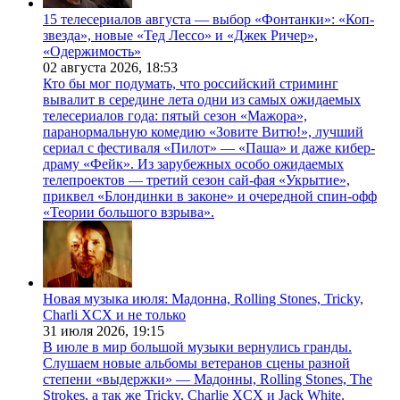
15 телесериалов августа — выбор «Фонтанки»: «Коп-
звезда», новые «Тед Лессо» и «Джек Ричер»,
«Одержимость»
02 августа 2026,
18:53
Кто бы мог подумать, что российский стриминг
вывалит в середине лета одни из самых ожидаемых
телесериалов года: пятый сезон «Мажора»,
паранормальную комедию «Зовите Витю!», лучший
сериал с фестиваля «Пилот» — «Паша» и даже кибер-
драму «Фейк». Из зарубежных особо ожидаемых
телепроектов — третий сезон сай-фая «Укрытие»,
приквел «Блондинки в законе» и очередной спин-офф
«Теории большого взрыва».
Новая музыка июля: Мадонна, Rolling Stones, Tricky,
Charli XCX и не только
31 июля 2026,
19:15
В июле в мир большой музыки вернулись гранды.
Слушаем новые альбомы ветеранов сцены разной
степени «выдержки» — Мадонны, Rolling Stones, The
Strokes, а так же Tricky, Charlie XCX и Jack White.